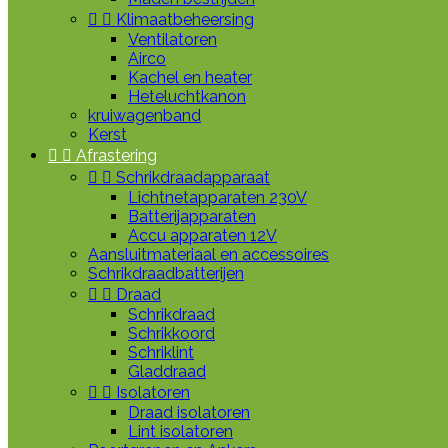


Klimaatbeheersing
Ventilatoren
Airco
Kachel en heater
Heteluchtkanon
kruiwagenband
Kerst


Afrastering


Schrikdraadapparaat
Lichtnetapparaten 230V
Batterijapparaten
Accu apparaten 12V
Aansluitmateriaal en accessoires
Schrikdraadbatterijen


Draad
Schrikdraad
Schrikkoord
Schriklint
Gladdraad


Isolatoren
Draad isolatoren
Lint isolatoren