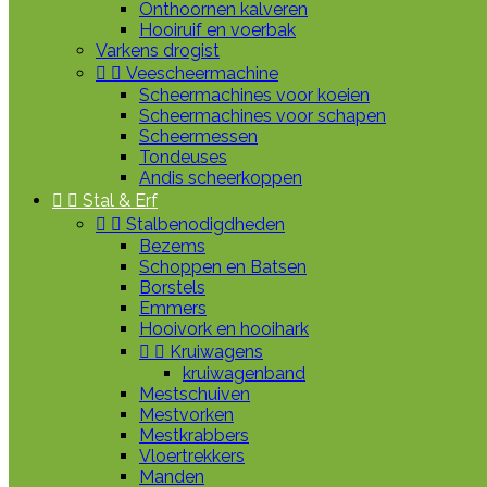
Onthoornen kalveren
Hooiruif en voerbak
Varkens drogist


Veescheermachine
Scheermachines voor koeien
Scheermachines voor schapen
Scheermessen
Tondeuses
Andis scheerkoppen


Stal & Erf


Stalbenodigdheden
Bezems
Schoppen en Batsen
Borstels
Emmers
Hooivork en hooihark


Kruiwagens
kruiwagenband
Mestschuiven
Mestvorken
Mestkrabbers
Vloertrekkers
Manden