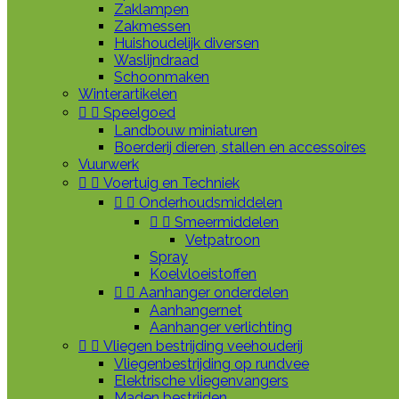
Zaklampen
Zakmessen
Huishoudelijk diversen
Waslijndraad
Schoonmaken
Winterartikelen


Speelgoed
Landbouw miniaturen
Boerderij dieren, stallen en accessoires
Vuurwerk


Voertuig en Techniek


Onderhoudsmiddelen


Smeermiddelen
Vetpatroon
Spray
Koelvloeistoffen


Aanhanger onderdelen
Aanhangernet
Aanhanger verlichting


Vliegen bestrijding veehouderij
Vliegenbestrijding op rundvee
Elektrische vliegenvangers
Maden bestrijden