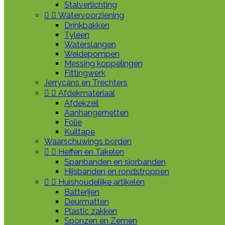
Stalverlichting


Watervoorziening
Drinkbakken
Tyleen
Waterslangen
Weidepompen
Messing koppelingen
Fittingwerk
Jerrycans en Trechters


Afdekmateriaal
Afdekzeil
Aanhangernetten
Folie
Kuiltape
Waarschuwings borden


Heffen en Takelen
Spanbanden en sjorbanden
Hijsbanden en rondstroppen


Huishoudelijke artikelen
Batterijen
Deurmatten
Plastic zakken
Sponzen en Zemen