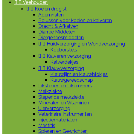


Veehouderij


Koeien drogist
Ademhalen
Bolussen voor koeien en kalveren
Dracht & Afkalven
Diarree Middelen
Diergeneesmiddelen


Huidverzorging en Wondverzorging
Koeborstels


Kalveren verzorging
Kalverdekjes


Klauwverzorging
Klauwlijm en klauwblokjes
Klauwgereedschap
Likstenen en Likemmers
Melkziekte
Slepende melkziekte
Mineralen en Vitaminen
Uierverzorging
Veterinaire Instrumenten
Injectiematerialen
Mastitis
Spieren en Gewrichten