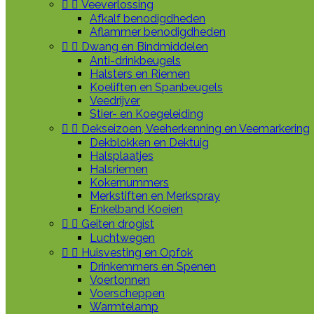


Veeverlossing
Afkalf benodigdheden
Aflammer benodigdheden


Dwang en Bindmiddelen
Anti-drinkbeugels
Halsters en Riemen
Koeliften en Spanbeugels
Veedrijver
Stier- en Koegeleiding


Dekseizoen, Veeherkenning en Veemarkering
Dekblokken en Dektuig
Halsplaatjes
Halsriemen
Kokernummers
Merkstiften en Merkspray
Enkelband Koeien


Geiten drogist
Luchtwegen


Huisvesting en Opfok
Drinkemmers en Spenen
Voertonnen
Voerscheppen
Warmtelamp