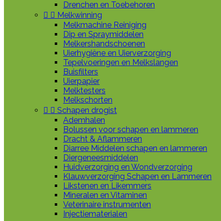
Drenchen en Toebehoren


Melkwinning
Melkmachine Reiniging
Dip en Spraymiddelen
Melkershandschoenen
Uierhygiëne en Uierverzorging
Tepelvoeringen en Melkslangen
Buisfilters
Uierpapier
Melktesters
Melkschorten


Schapen drogist
Ademhalen
Bolussen voor schapen en lammeren
Dracht & Aflammeren
Diarree Middelen schapen en lammeren
Diergeneesmiddelen
Huidverzorging en Wondverzorging
Klauwverzorging Schapen en Lammeren
Likstenen en Likemmers
Mineralen en Vitaminen
Veterinaire instrumenten
Injectiematerialen