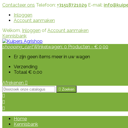
Contacteer ons
Telefoon:
+31518721029
E-mail:
info@kuipe
Inloggen
Account aanmaken
Welkom,
Inloggen
of
Account aanmaken
Kennisbank
shopping_cart
Winkelwagen:
0
Producten - € 0,00
Er zijn geen items meer in uw wagen
Verzending
Totaal
€ 0,00
Afrekenen


Zoeken



Home
Kennisbank