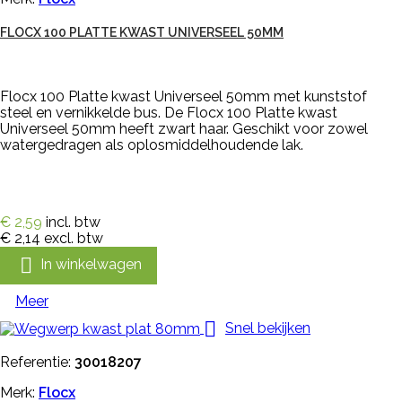
FLOCX 100 PLATTE KWAST UNIVERSEEL 50MM
Flocx 100 Platte kwast Universeel 50mm met kunststof
steel en vernikkelde bus. De Flocx 100 Platte kwast
Universeel 50mm heeft zwart haar. Geschikt voor zowel
watergedragen als oplosmiddelhoudende lak.
€ 2,59
incl. btw
€ 2,14
excl. btw

In winkelwagen
Meer

Snel bekijken
Referentie:
30018207
Merk:
Flocx