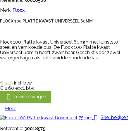
Referentie:
30018560
Merk:
Flocx
FLOCX 100 PLATTE KWAST UNIVERSEEL 60MM
Flocx 100 Platte kwast Universeel 60mm met kunststof
steel en vernikkelde bus. De Flocx 100 Platte kwast
Universeel 60mm heeft zwart haar. Geschikt voor zowel
watergedragen als oplosmiddelhoudende lak.
€ 3,15
incl. btw
€ 2,60
excl. btw

In winkelwagen
Meer

Snel bekijken
Referentie:
30018575