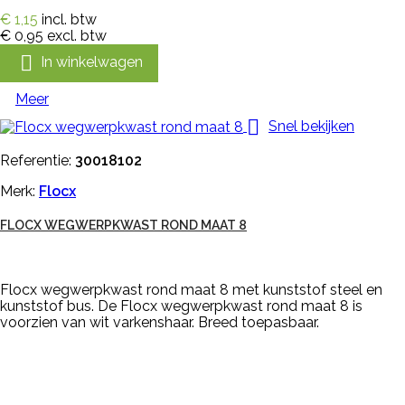
€ 1,15
incl. btw
€ 0,95
excl. btw

In winkelwagen
Meer

Snel bekijken
Referentie:
30018102
Merk:
Flocx
FLOCX WEGWERPKWAST ROND MAAT 8
Flocx wegwerpkwast rond maat 8 met kunststof steel en
kunststof bus. De Flocx wegwerpkwast rond maat 8 is
voorzien van wit varkenshaar. Breed toepasbaar.