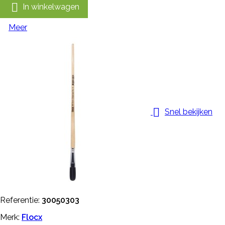

In winkelwagen
Meer

Snel bekijken
Referentie:
30050303
Merk:
Flocx