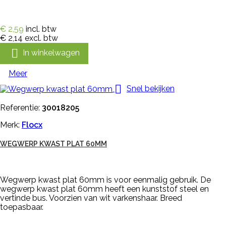
€ 2,59
incl. btw
€ 2,14
excl. btw

In winkelwagen
Meer

Snel bekijken
Referentie:
30018205
Merk:
Flocx
WEGWERP KWAST PLAT 60MM
Wegwerp kwast plat 60mm is voor eenmalig gebruik. De
wegwerp kwast plat 60mm heeft een kunststof steel en
vertinde bus. Voorzien van wit varkenshaar. Breed
toepasbaar.