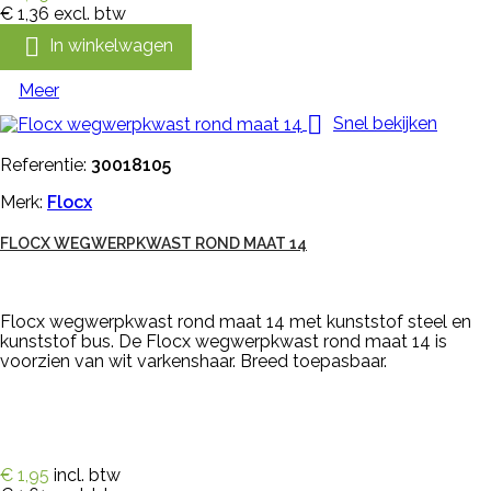
€ 1,36
excl. btw

In winkelwagen
Meer

Snel bekijken
Referentie:
30018105
Merk:
Flocx
FLOCX WEGWERPKWAST ROND MAAT 14
Flocx wegwerpkwast rond maat 14 met kunststof steel en
kunststof bus. De Flocx wegwerpkwast rond maat 14 is
voorzien van wit varkenshaar. Breed toepasbaar.
€ 1,95
incl. btw