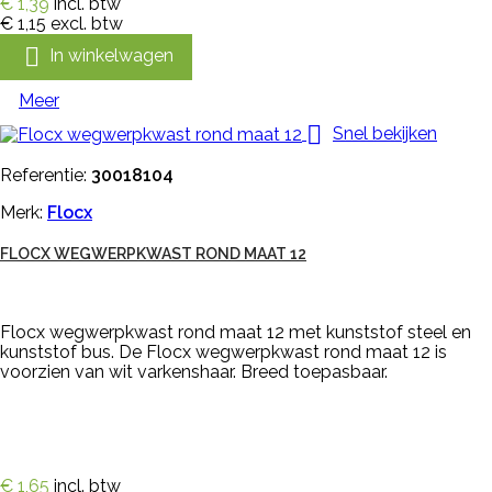
€ 1,39
incl. btw
€ 1,15
excl. btw

In winkelwagen
Meer

Snel bekijken
Referentie:
30018104
Merk:
Flocx
FLOCX WEGWERPKWAST ROND MAAT 12
Flocx wegwerpkwast rond maat 12 met kunststof steel en
kunststof bus. De Flocx wegwerpkwast rond maat 12 is
voorzien van wit varkenshaar. Breed toepasbaar.
€ 1,65
incl. btw