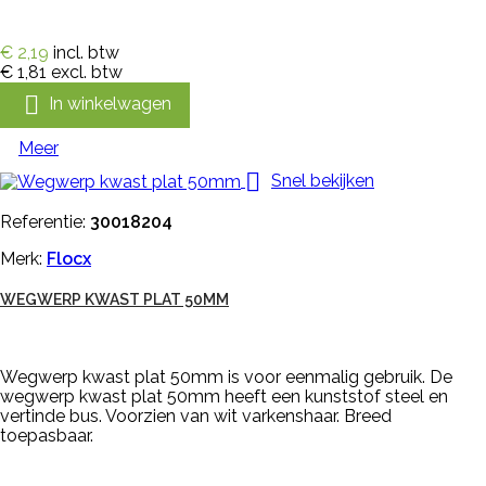
€ 2,19
incl. btw
€ 1,81
excl. btw

In winkelwagen
Meer

Snel bekijken
Referentie:
30018204
Merk:
Flocx
WEGWERP KWAST PLAT 50MM
Wegwerp kwast plat 50mm is voor eenmalig gebruik. De
wegwerp kwast plat 50mm heeft een kunststof steel en
vertinde bus. Voorzien van wit varkenshaar. Breed
toepasbaar.