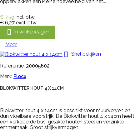
oppervlakken een kleine hoeveelheid van het...
€ 7,59
incl. btw
€ 6,27
excl. btw

In winkelwagen
Meer

Snel bekijken
Referentie:
30005602
Merk:
Flocx
BLOKWITTER HOUT 4 X 14CM
Blokwitter hout 4 x 14cm is geschikt voor muurverven en
dun vloeibare voorstrijk. De Blokwitter hout 4 x 14cm heeft
een verkoperde bus, gelakte houten steel en verzinkte
emmerhaak. Groot strijkvermogen.