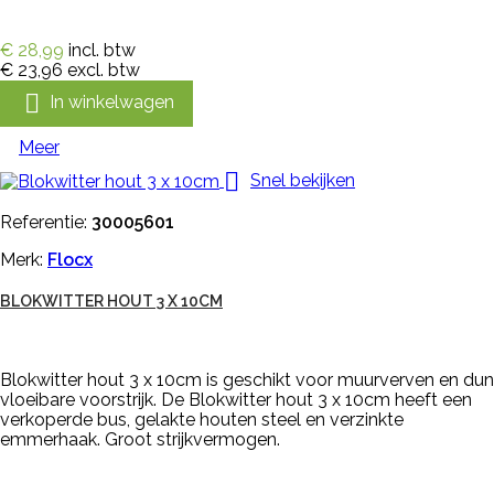
€ 28,99
incl. btw
€ 23,96
excl. btw

In winkelwagen
Meer

Snel bekijken
Referentie:
30005601
Merk:
Flocx
BLOKWITTER HOUT 3 X 10CM
Blokwitter hout 3 x 10cm is geschikt voor muurverven en dun
vloeibare voorstrijk. De Blokwitter hout 3 x 10cm heeft een
verkoperde bus, gelakte houten steel en verzinkte
emmerhaak. Groot strijkvermogen.