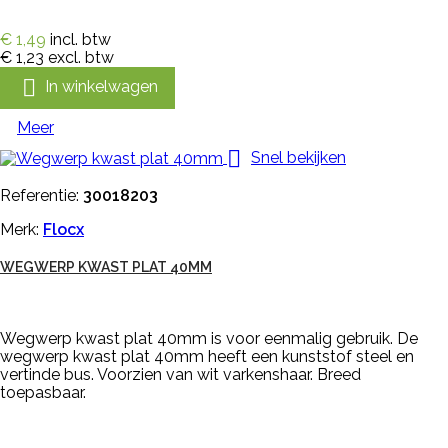
€ 1,49
incl. btw
€ 1,23
excl. btw

In winkelwagen
Meer

Snel bekijken
Referentie:
30018203
Merk:
Flocx
WEGWERP KWAST PLAT 40MM
Wegwerp kwast plat 40mm is voor eenmalig gebruik. De
wegwerp kwast plat 40mm heeft een kunststof steel en
vertinde bus. Voorzien van wit varkenshaar. Breed
toepasbaar.