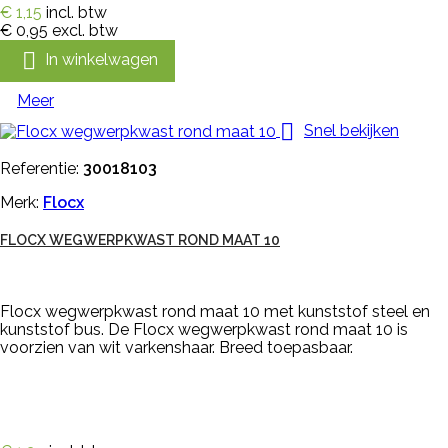
€ 1,15
incl. btw
€ 0,95
excl. btw

In winkelwagen
Meer

Snel bekijken
Referentie:
30018103
Merk:
Flocx
FLOCX WEGWERPKWAST ROND MAAT 10
Flocx wegwerpkwast rond maat 10 met kunststof steel en
kunststof bus. De Flocx wegwerpkwast rond maat 10 is
voorzien van wit varkenshaar. Breed toepasbaar.