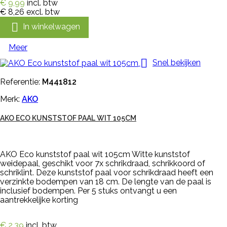
€ 9,99
incl. btw
€ 8,26
excl. btw

In winkelwagen
Meer

Snel bekijken
Referentie:
M441812
Merk:
AKO
AKO ECO KUNSTSTOF PAAL WIT 105CM
AKO Eco kunststof paal wit 105cm Witte kunststof
weidepaal, geschikt voor 7x schrikdraad, schrikkoord of
schriklint. Deze kunststof paal voor schrikdraad heeft een
verzinkte bodempen van 18 cm. De lengte van de paal is
inclusief bodempen. Per 5 stuks ontvangt u een
aantrekkelijke korting
€ 2,39
incl. btw