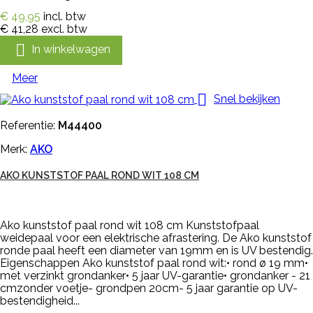
€ 49,95
incl. btw
€ 41,28
excl. btw

In winkelwagen
Meer

Snel bekijken
Referentie:
M44400
Merk:
AKO
AKO KUNSTSTOF PAAL ROND WIT 108 CM
Ako kunststof paal rond wit 108 cm Kunststofpaal
weidepaal voor een elektrische afrastering. De Ako kunststof
ronde paal heeft een diameter van 19mm en is UV bestendig.
Eigenschappen Ako kunststof paal rond wit:• rond ø 19 mm•
met verzinkt grondanker• 5 jaar UV-garantie• grondanker - 21
cmzonder voetje- grondpen 20cm- 5 jaar garantie op UV-
bestendigheid...