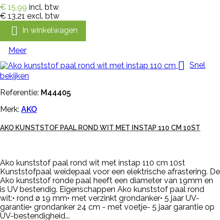
€ 15,99
incl. btw
€ 13,21
excl. btw

In winkelwagen
Meer

Snel
bekijken
Referentie:
M44405
Merk:
AKO
AKO KUNSTSTOF PAAL ROND WIT MET INSTAP 110 CM 10ST
Ako kunststof paal rond wit met instap 110 cm 10st
Kunststofpaal weidepaal voor een elektrische afrastering. De
Ako kunststof ronde paal heeft een diameter van 19mm en
is UV bestendig. Eigenschappen Ako kunststof paal rond
wit:• rond ø 19 mm• met verzinkt grondanker• 5 jaar UV-
garantie• grondanker 24 cm - met voetje- 5 jaar garantie op
UV-bestendigheid...