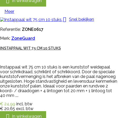

In winkelwagen
Meer

Snel bekijken
Referentie:
ZONE0617
Merk:
ZoneGuard
INSTAPPAAL WIT 75 CM 10 STUKS
Instappaal wit 75 cm 10 stuks is een kunststof weidepaal
voor schrikdraad, schriklint of schrikkoord. Door de speciale
kunststofvermenging is het afbreken van de paal nagenoeg
uitgesloten. Hoge standvastigheid en levensduur kenmerken
onze kunststof palen. Ideaal voor paarden en rundvee 2
koord- / draadogen + 4 lintogen tot 20 mm + 1 lintoog tot
40 mm ....
€ 24,99
incl. btw
€ 20,65
excl. btw

In winkelwagen