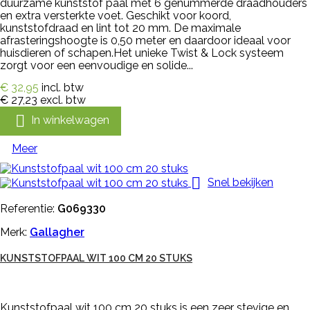
duurzame kunststof paal met 6 genummerde draadhouders
en extra versterkte voet. Geschikt voor koord,
kunststofdraad en lint tot 20 mm. De maximale
afrasteringshoogte is 0,50 meter en daardoor ideaal voor
huisdieren of schapen.Het unieke Twist & Lock systeem
zorgt voor een eenvoudige en solide...
€ 32,95
incl. btw
€ 27,23
excl. btw

In winkelwagen
Meer

Snel bekijken
Referentie:
G069330
Merk:
Gallagher
KUNSTSTOFPAAL WIT 100 CM 20 STUKS
Kunststofpaal wit 100 cm 20 stuks is een zeer stevige en