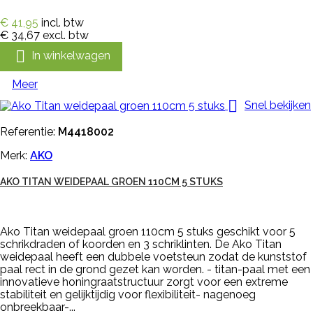
€ 41,95
incl. btw
€ 34,67
excl. btw

In winkelwagen
Meer

Snel bekijken
Referentie:
M4418002
Merk:
AKO
AKO TITAN WEIDEPAAL GROEN 110CM 5 STUKS
Ako Titan weidepaal groen 110cm 5 stuks geschikt voor 5
schrikdraden of koorden en 3 schriklinten. De Ako Titan
weidepaal heeft een dubbele voetsteun zodat de kunststof
paal rect in de grond gezet kan worden. - titan-paal met een
innovatieve honingraatstructuur zorgt voor een extreme
stabiliteit en gelijktijdig voor flexibiliteit- nagenoeg
onbreekbaar-...