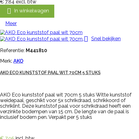
€ 7,84
excl. btw

In winkelwagen
Meer

Snel bekijken
Referentie:
M441810
Merk:
AKO
AKO ECO KUNSTSTOF PAAL WIT 70CM 5 STUKS
AKO Eco kunststof paal wit 70cm 5 stuks Witte kunststof
weidepaal, geschikt voor 5x schrikdraad, schrikkoord of
schriklint. Deze kunststof paal voor schrikdraad heeft een
verzinkte bodempen van 15 cm. De lengte van de paal is
inclusief bodem pen. Verpakt per 5 stuks
€ 7,95
incl. btw