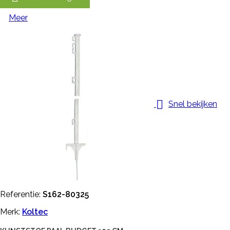
Meer

Snel bekijken
Referentie:
S162-80325
Merk:
Koltec