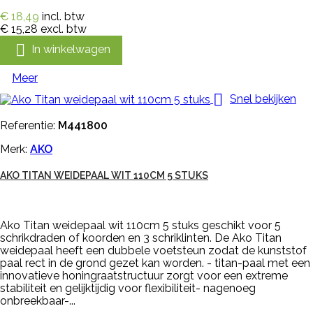
€ 18,49
incl. btw
€ 15,28
excl. btw

In winkelwagen
Meer

Snel bekijken
Referentie:
M441800
Merk:
AKO
AKO TITAN WEIDEPAAL WIT 110CM 5 STUKS
Ako Titan weidepaal wit 110cm 5 stuks geschikt voor 5
schrikdraden of koorden en 3 schriklinten. De Ako Titan
weidepaal heeft een dubbele voetsteun zodat de kunststof
paal rect in de grond gezet kan worden. - titan-paal met een
innovatieve honingraatstructuur zorgt voor een extreme
stabiliteit en gelijktijdig voor flexibiliteit- nagenoeg
onbreekbaar-...