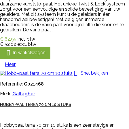
duurzame kunststofpaal. Het unieke Twist & Lock systeem
zorgt voor een eenvoudige en solide bevestiging van uw
geleiders. Met dit systeem kunt u de geleiders in één
handomdraai bevestigen! Met de 9 genummerde
draadhouders is de vario paal voor bijna alle diersoorten te
gebruiken. De vario paal...
€ 62,95
incl. btw
€ 52,02
excl. btw

In winkelwagen
Meer

Snel bekijken
Referentie:
G021468
Merk:
Gallagher
HOBBYPAAL TERRA 70 CM 10 STUKS
Hobbypaal terra 70 cm 10 stuks is een zeer stevige en