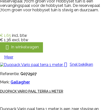
Reservepaal 70cm groen voor Hobbyset tuin is een
vervangingspaal voor de hobbyset tuin. De reservepaal
70cm groen voor hobbyset tuin is stevig en duurzaam.
€ 1,65
incl. btw
€ 1,36
excl. btw

In winkelwagen
Meer

Snel bekijken
Referentie:
G072507
Merk:
Gallagher
DUOPACK VARIO PAAL TERRA 1 METER
Duopack Vario paal terra 1 meter is een zeer stevige en