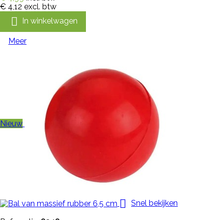
€ 4,12
excl. btw

In winkelwagen
Meer
Nieuw

Snel bekijken