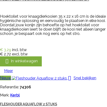
Hoektoilet voor knaagdierkooien 35 x 22 x 16 cm is de ideale
hygiënische oplossing en eenvoudig te plaatsen in elke kooi.
Doordat jouw konijn zijn behoefte op het hoektoilet voor
knaagdierkooien leert te doen blijft de kooi niet alleen langer
schoon, je bespaart ook nog eens op het stro.
€ 3,29
incl. btw
€ 2,72
excl. btw

In winkelwagen
Meer

Nieuw
Snel bekijken
Referentie:
74306
Merk:
Kerbl
FLESHOUDER AQUAFLOW 2 STUKS