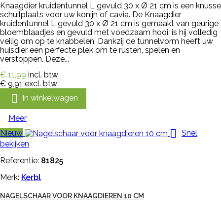
Knaagdier kruidentunnel L gevuld 30 x Ø 21 cm is een knusse
schuilplaats voor uw konijn of cavia. De Knaagdier
kruidentunnel L gevuld 30 x Ø 21 cm is gemaakt van geurige
bloemblaadjes en gevuld met voedzaam hooi, is hij volledig
veilig om op te knabbelen. Dankzij de tunnelvorm heeft uw
huisdier een perfecte plek om te rusten, spelen en
verstoppen. Deze...
€ 11,99
incl. btw
€ 9,91
excl. btw

In winkelwagen
Meer

Nieuw
Snel
bekijken
Referentie:
81825
Merk:
Kerbl
NAGELSCHAAR VOOR KNAAGDIEREN 10 CM