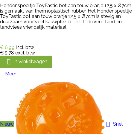
Hondenspeeltje ToyFastic bot aan touw oranje 12,5 x Ø7cm
is gemaakt van thermoplastisch rubber. Het Hondenspeeltje
ToyFastic bot aan touw oranje 12,5 x Ø7cm is stevig en
duurzaam voor veel kauwplezier. - blijft drijven- tand en
tandvlees vriendelijk materiaal
€ 6,99
incl. btw
€ 5,78
excl. btw

In winkelwagen
Meer

Nieuw
Snel