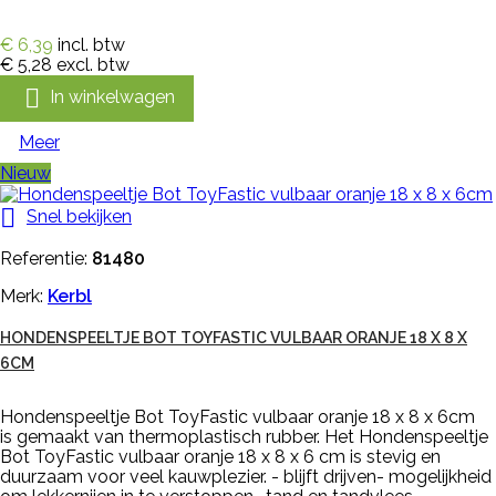
€ 6,39
incl. btw
€ 5,28
excl. btw

In winkelwagen
Meer
Nieuw

Snel bekijken
Referentie:
81480
Merk:
Kerbl
HONDENSPEELTJE BOT TOYFASTIC VULBAAR ORANJE 18 X 8 X
6CM
Hondenspeeltje Bot ToyFastic vulbaar oranje 18 x 8 x 6cm
is gemaakt van thermoplastisch rubber. Het Hondenspeeltje
Bot ToyFastic vulbaar oranje 18 x 8 x 6 cm is stevig en
duurzaam voor veel kauwplezier. - blijft drijven- mogelijkheid