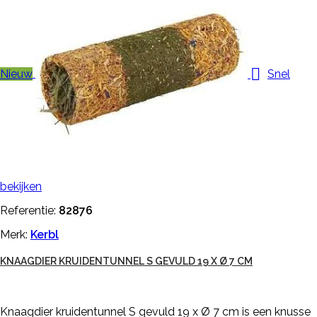

Nieuw
Snel
bekijken
Referentie:
82876
Merk:
Kerbl
KNAAGDIER KRUIDENTUNNEL S GEVULD 19 X Ø 7 CM
Knaagdier kruidentunnel S gevuld 19 x Ø 7 cm is een knusse