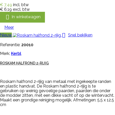
€ 7,49
incl. btw
€ 6,19
excl. btw

In winkelwagen
Meer

Nieuw
Snel bekijken
Referentie:
20010
Merk:
Kerbl
ROSKAM HALFROND 2-RIJIG
Roskam halfrond 2-rijig van metaal met ingekeepte randen
en plastic handvat. De Roskam halfrond 2-rijig is te
gebruiken op weinig gevoelige paarden, paarden die onder
de modder zitten, met een dikke vacht of op de wintervacht.
Maakt een grondige reiniging mogelijk. Afmetingen: 5,5 x 12,5
cm