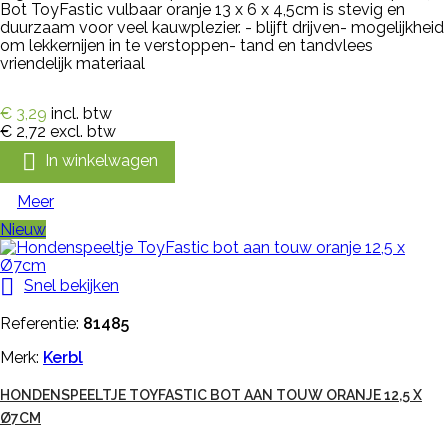
Bot ToyFastic vulbaar oranje 13 x 6 x 4,5cm is stevig en
duurzaam voor veel kauwplezier. - blijft drijven- mogelijkheid
om lekkernijen in te verstoppen- tand en tandvlees
vriendelijk materiaal
€ 3,29
incl. btw
€ 2,72
excl. btw

In winkelwagen
Meer
Nieuw

Snel bekijken
Referentie:
81485
Merk:
Kerbl
HONDENSPEELTJE TOYFASTIC BOT AAN TOUW ORANJE 12,5 X
Ø7CM