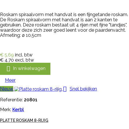
Roskam spiraalvorm met handvat is een fijngetande roskam.
De Roskam spiraalvorm met handvat is aan 2 kanten te
gebruiken. Deze roskam bestaat uit 4 rijen met fijne "tandjes",
waardoor deze zich zeer goed leent voor de paardenvacht.
Afmeting: ø 10,5cm
€ 5,69
incl. btw
€ 4,70
excl. btw

In winkelwagen
Meer

Nieuw
Snel bekijken
Referentie:
20801
Merk:
Kerbl
PLATTE ROSKAM 8-RIJIG