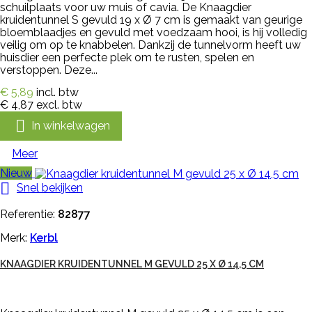
schuilplaats voor uw muis of cavia. De Knaagdier
kruidentunnel S gevuld 19 x Ø 7 cm is gemaakt van geurige
bloemblaadjes en gevuld met voedzaam hooi, is hij volledig
veilig om op te knabbelen. Dankzij de tunnelvorm heeft uw
huisdier een perfecte plek om te rusten, spelen en
verstoppen. Deze...
€ 5,89
incl. btw
€ 4,87
excl. btw

In winkelwagen
Meer
Nieuw

Snel bekijken
Referentie:
82877
Merk:
Kerbl
KNAAGDIER KRUIDENTUNNEL M GEVULD 25 X Ø 14,5 CM