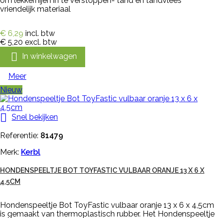
om lekkernijen in te verstoppen- tand en tandvlees
vriendelijk materiaal
€ 6,29
incl. btw
€ 5,20
excl. btw

In winkelwagen
Meer
Nieuw

Snel bekijken
Referentie:
81479
Merk:
Kerbl
HONDENSPEELTJE BOT TOYFASTIC VULBAAR ORANJE 13 X 6 X
4,5CM
Hondenspeeltje Bot ToyFastic vulbaar oranje 13 x 6 x 4,5cm
is gemaakt van thermoplastisch rubber. Het Hondenspeeltje