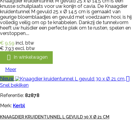
Knaagdier kruidentunnel M gevuld 25 x Ø 14,5 cm is een
knusse schuilplaats voor uw konijn of cavia. De Knaagdier
kruidentunnel M gevuld 25 x Ø 14.5 cm is gemaakt van
geurige bloemblaadjes en gevuld met voedzaam hooi, is hij
volledig veilig om op te knabbelen. Dankzij de tunnelvorm
heeft uw huisdier een perfecte plek om te rusten, spelen en
verstoppen....
€ 9,59
incl. btw
€ 7,93
excl. btw

In winkelwagen
Meer

Nieuw
Snel bekijken
Referentie:
82878
Merk:
Kerbl
KNAAGDIER KRUIDENTUNNEL L GEVULD 30 X Ø 21 CM