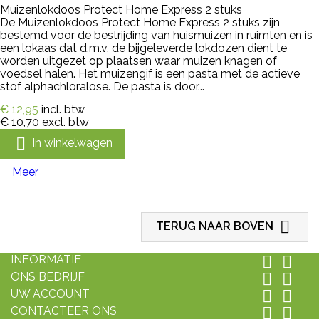
Muizenlokdoos Protect Home Express 2 stuks
De Muizenlokdoos Protect Home Express 2 stuks zijn
bestemd voor de bestrijding van huismuizen in ruimten en is
een lokaas dat d.m.v. de bijgeleverde lokdozen dient te
worden uitgezet op plaatsen waar muizen knagen of
voedsel halen. Het muizengif is een pasta met de actieve
stof alphachloralose. De pasta is door...
€ 12,95
incl. btw
€ 10,70
excl. btw

In winkelwagen
Meer

TERUG NAAR BOVEN
INFORMATIE


ONS BEDRIJF


UW ACCOUNT


CONTACTEER ONS

