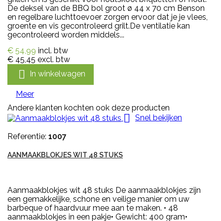
De deksel van de BBQ bol groot ø 44 x 70 cm Benson
en regelbare luchttoevoer zorgen ervoor dat je je vlees,
groente en vis gecontroleerd grilt.De ventilatie kan
gecontroleerd worden middels...
€ 54,99
incl. btw
€ 45,45
excl. btw

In winkelwagen
Meer
Andere klanten kochten ook deze producten

Snel bekijken
Referentie:
1007
AANMAAKBLOKJES WIT 48 STUKS
Aanmaakblokjes wit 48 stuks De aanmaakblokjes zijn
een gemakkelijke, schone en veilige manier om uw
barbeque of haardvuur mee aan te maken. • 48
aanmaakblokjes in een pakje• Gewicht: 400 gram•