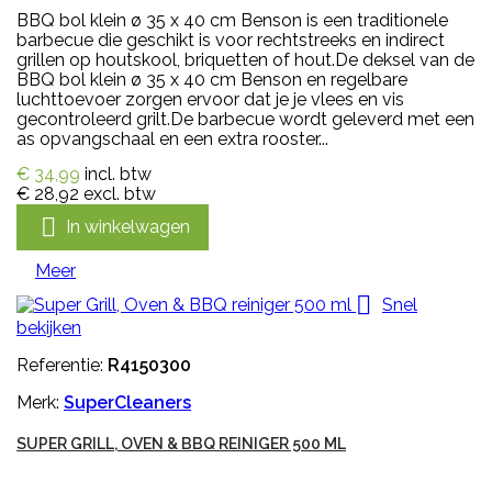
BBQ bol klein ø 35 x 40 cm Benson is een traditionele
barbecue die geschikt is voor rechtstreeks en indirect
grillen op houtskool, briquetten of hout.De deksel van de
BBQ bol klein ø 35 x 40 cm Benson en regelbare
luchttoevoer zorgen ervoor dat je je vlees en vis
gecontroleerd grilt.De barbecue wordt geleverd met een
as opvangschaal en een extra rooster...
€ 34,99
incl. btw
€ 28,92
excl. btw

In winkelwagen
Meer

Snel
bekijken
Referentie:
R4150300
Merk:
SuperCleaners
SUPER GRILL, OVEN & BBQ REINIGER 500 ML