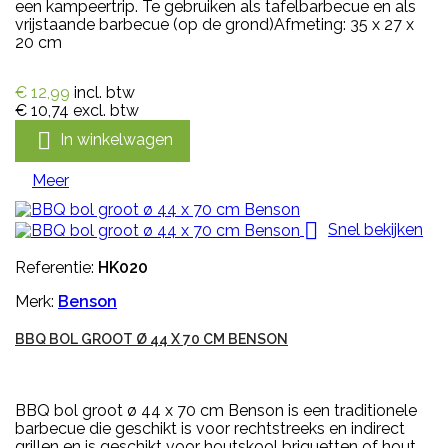
een kampeertrip. Te gebruiken als tafelbarbecue en als
vrijstaande barbecue (op de grond)Afmeting: 35 x 27 x
20 cm
€ 12,99
incl. btw
€ 10,74
excl. btw

In winkelwagen
Meer

Snel bekijken
Referentie:
HK020
Merk:
Benson
BBQ BOL GROOT Ø 44 X 70 CM BENSON
BBQ bol groot ø 44 x 70 cm Benson is een traditionele
barbecue die geschikt is voor rechtstreeks en indirect
grillen en is geschikt voor houtskool briquetten of hout.