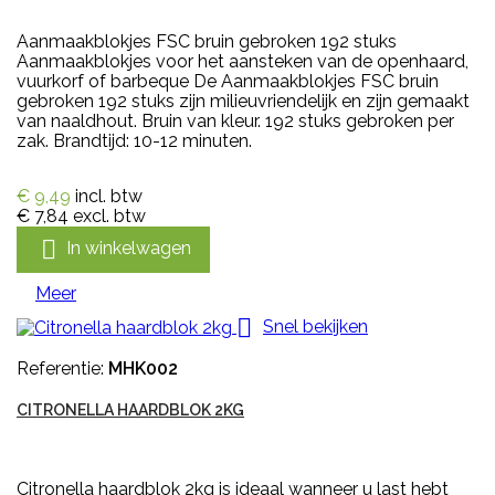
Aanmaakblokjes FSC bruin gebroken 192 stuks
Aanmaakblokjes voor het aansteken van de openhaard,
vuurkorf of barbeque De Aanmaakblokjes FSC bruin
gebroken 192 stuks zijn milieuvriendelijk en zijn gemaakt
van naaldhout. Bruin van kleur. 192 stuks gebroken per
zak. Brandtijd: 10-12 minuten.
€ 9,49
incl. btw
€ 7,84
excl. btw

In winkelwagen
Meer

Snel bekijken
Referentie:
MHK002
CITRONELLA HAARDBLOK 2KG
Citronella haardblok 2kg is ideaal wanneer u last hebt