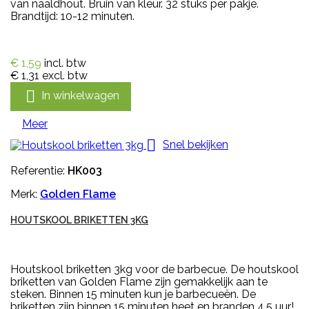
van naaldhout. Bruin van kleur. 32 stuks per pakje.
Brandtijd: 10-12 minuten.
€ 1,59
incl. btw
€ 1,31
excl. btw

In winkelwagen
Meer

Snel bekijken
Referentie:
HK003
Merk:
Golden Flame
HOUTSKOOL BRIKETTEN 3KG
Houtskool briketten 3kg voor de barbecue. De houtskool
briketten van Golden Flame zijn gemakkelijk aan te
steken. Binnen 15 minuten kun je barbecueën. De
briketten zijn binnen 15 minuten heet en branden 4,5 uur!