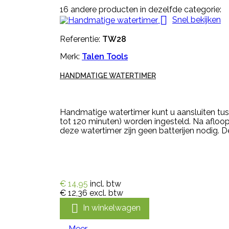
16 andere producten in dezelfde categorie:

Snel bekijken
Referentie:
TW28
Merk:
Talen Tools
HANDMATIGE WATERTIMER
Handmatige watertimer kunt u aansluiten tus
tot 120 minuten) worden ingesteld. Na afloop
deze watertimer zijn geen batterijen nodig. De
€ 14,95
incl. btw
€ 12,36
excl. btw

In winkelwagen
Meer