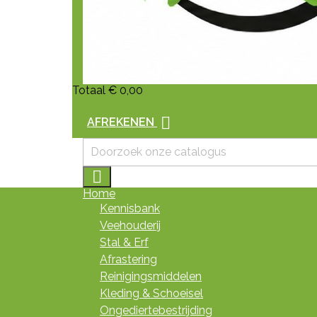
Totaal
€ 0,00

AFREKENEN

Home
Kennisbank
Veehouderij
Stal & Erf
Afrastering
Reinigingsmiddelen
Kleding & Schoeisel
Ongediertebestrijding