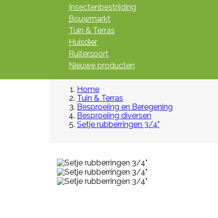
Insectenbestrijding
Bouwmarkt
Tuin & Terras
Huisdier
Ruitersport
Nieuwe producten
Home
Tuin & Terras
Besproeiing en Beregening
Besproeiing diversen
Setje rubberringen 3/4"