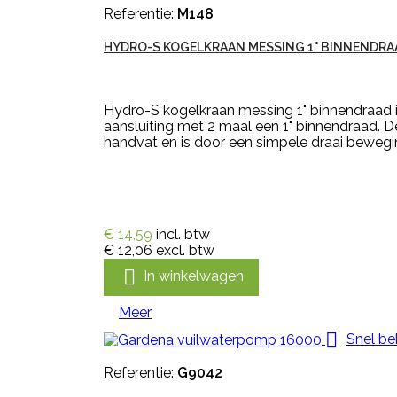
Referentie:
M148
HYDRO-S KOGELKRAAN MESSING 1" BINNENDRA
Hydro-S kogelkraan messing 1" binnendraad i
aansluiting met 2 maal een 1" binnendraad. 
handvat en is door een simpele draai bewegin
€ 14,59
incl. btw
€ 12,06
excl. btw

In winkelwagen
Meer

Snel be
Referentie:
G9042