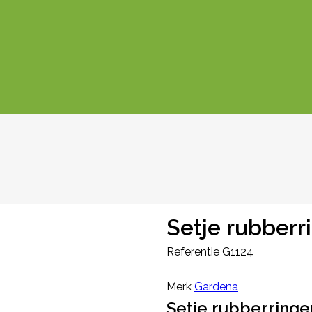
Setje rubberr
Referentie
G1124
Merk
Gardena
Setje rubberringe