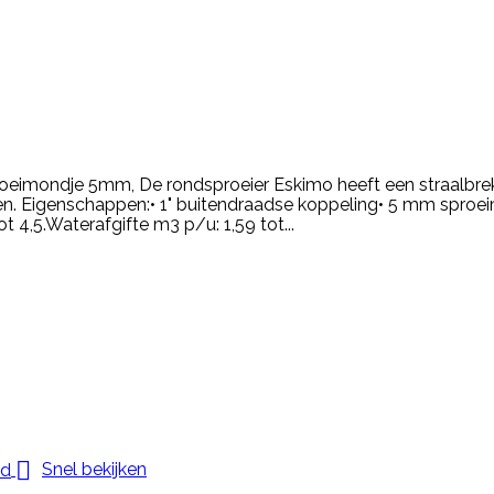
oeimondje 5mm, De rondsproeier Eskimo heeft een straalbreke
en. Eigenschappen:• 1" buitendraadse koppeling• 5 mm sproei
t 4,5.Waterafgifte m3 p/u: 1,59 tot...

Snel bekijken