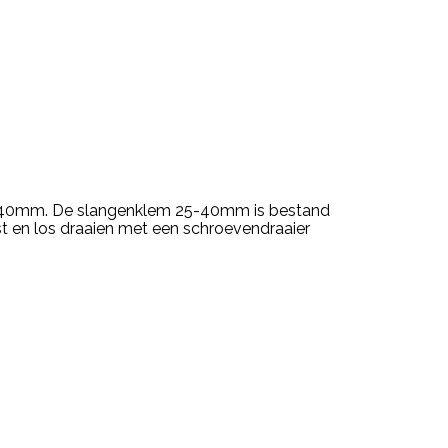
5-40mm. De slangenklem 25-40mm is bestand
t en los draaien met een schroevendraaier