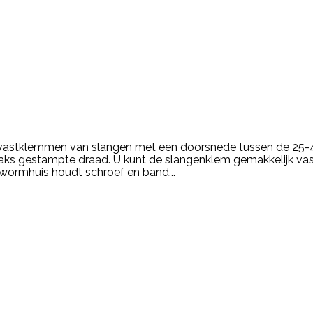
 vastklemmen van slangen met een doorsnede tussen de 2
haaks gestampte draad. U kunt de slangenklem gemakkelijk vas
e wormhuis houdt schroef en band...