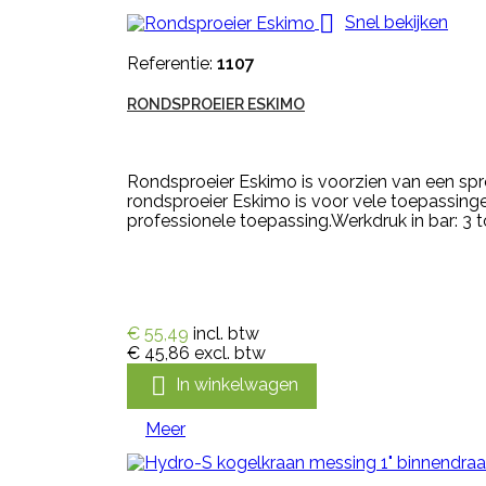

Snel bekijken
Referentie:
1107
RONDSPROEIER ESKIMO
Rondsproeier Eskimo is voorzien van een spr
rondsproeier Eskimo is voor vele toepassing
professionele toepassing.Werkdruk in bar: 3 to
€ 55,49
incl. btw
€ 45,86
excl. btw

In winkelwagen
Meer