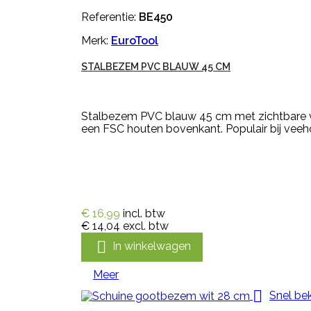
Referentie:
BE450
Merk:
EuroTool
STALBEZEM PVC BLAUW 45 CM
Stalbezem PVC blauw 45 cm met zichtbare 
een FSC houten bovenkant. Populair bij veeh
€ 16,99
incl. btw
€ 14,04
excl. btw

In winkelwagen
Meer

Snel bek