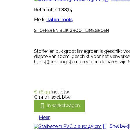
Referentie:
T8875
Merk:
Talen Tools
STOFFER EN BLIK GROOT LIMEGROEN
Stoffer en blik groot limegroen is geschikt vo
diepte van 10cm, geschikt voor het verwerken 
hij is 43cm lang, 4cm breed en de haren zijn 6
€ 16,99
incl. btw
€ 14,04
excl. btw

In winkelwagen
Meer

Snel beki