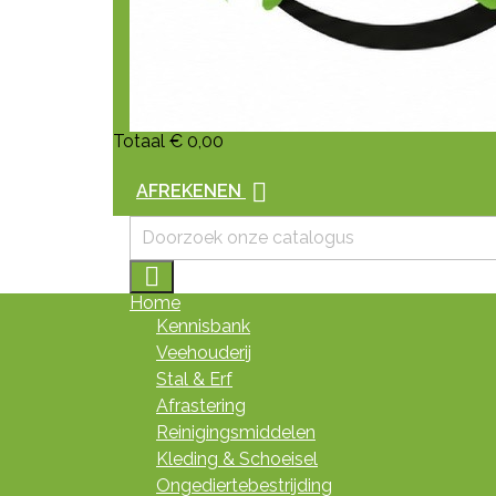
Totaal
€ 0,00

AFREKENEN

Home
Kennisbank
Veehouderij
Stal & Erf
Afrastering
Reinigingsmiddelen
Kleding & Schoeisel
Ongediertebestrijding