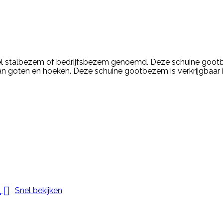
 stalbezem of bedrijfsbezem genoemd. Deze schuine gootbe
n goten en hoeken. Deze schuine gootbezem is verkrijgbaar 

Snel bekijken