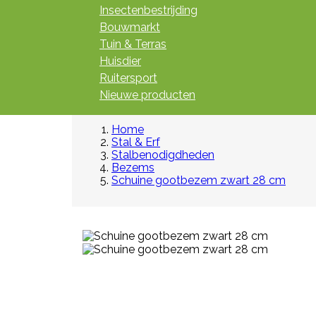
Insectenbestrijding
Bouwmarkt
Tuin & Terras
Huisdier
Ruitersport
Nieuwe producten
Home
Stal & Erf
Stalbenodigdheden
Bezems
Schuine gootbezem zwart 28 cm