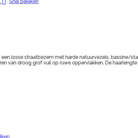

Snel bekijken
 een losse straatbezem met harde natuurvezels, bassine/st
eren van droog grof vuil op ruwe oppervlakken. De haarlengt
ijken