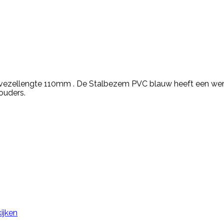
vezellengte 110mm . De Stalbezem PVC blauw heeft een wer
ouders.
ijken