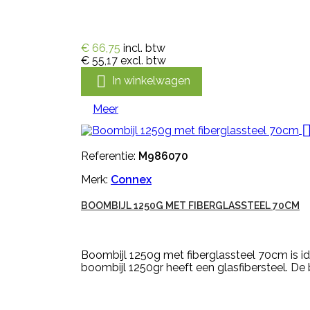
€ 66,75
incl. btw
€ 55,17
excl. btw

In winkelwagen
Meer
Referentie:
M986070
Merk:
Connex
BOOMBIJL 1250G MET FIBERGLASSTEEL 70CM
Boombijl 1250g met fiberglassteel 70cm is id
boombijl 1250gr heeft een glasfibersteel. De