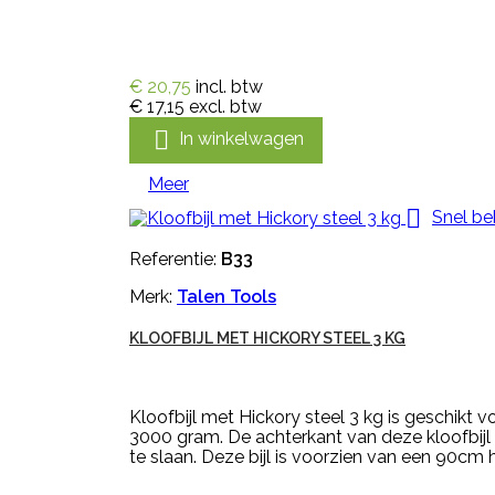
€ 20,75
incl. btw
€ 17,15
excl. btw

In winkelwagen
Meer

Snel be
Referentie:
B33
Merk:
Talen Tools
KLOOFBIJL MET HICKORY STEEL 3 KG
Kloofbijl met Hickory steel 3 kg is geschikt v
3000 gram. De achterkant van deze kloofbijl 
te slaan. Deze bijl is voorzien van een 90cm hi