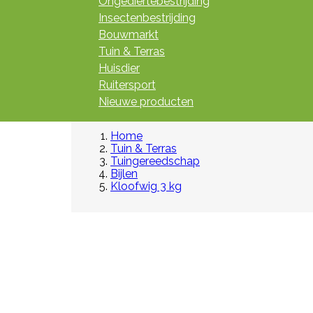
Ongediertebestrijding
Insectenbestrijding
Bouwmarkt
Tuin & Terras
Huisdier
Ruitersport
Nieuwe producten
Home
Tuin & Terras
Tuingereedschap
Bijlen
Kloofwig 3 kg