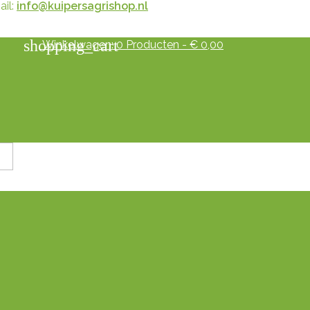
il:
info@kuipersagrishop.nl
shopping_cart
Winkelwagen:
0
Producten - € 0,00