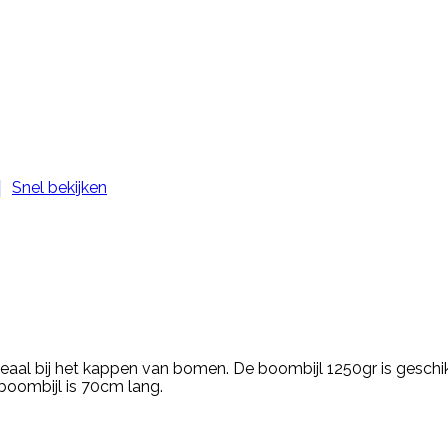

Snel bekijken
eaal bij het kappen van bomen. De boombijl 1250gr is geschik
 boombijl is 70cm lang.