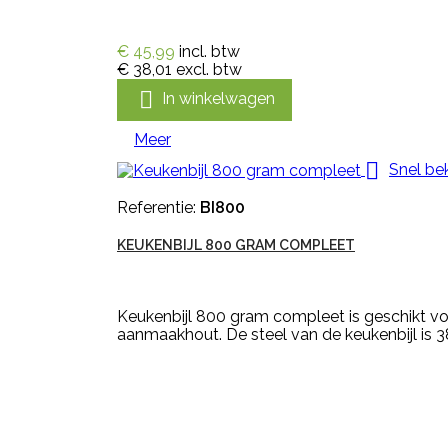
€ 45,99
incl. btw
€ 38,01
excl. btw

In winkelwagen
Meer

Snel bek
Referentie:
BI800
KEUKENBIJL 800 GRAM COMPLEET
Keukenbijl 800 gram compleet is geschikt voo
aanmaakhout. De steel van de keukenbijl is 