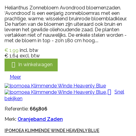
Helianthus Zonnebloem Avondrood bloemenzaden.
‘Avondrood’ is een eenjarig zonnebloemras met een
prachtige, warme, wisselend bruinrode bloembladkleur.
De harten van de bloemen zijn uiteraard ook bruin en
leveren het gewilde oliehoudende zaad. De planten
vertakken niet of nauwelijks. De enkele stelen worden -
met de bloem in top - zo’n 180 cm hoog....
€ 1,99
incl. btw
€ 1,64
excl. btw

In winkelwagen
Meer

Snel
bekijken
Referentie:
665806
Merk:
Oranjeband Zaden
IPOMOEA KLIMMENDE WINDE HEAVENLY BLUE