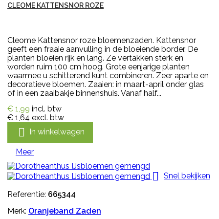
CLEOME KATTENSNOR ROZE
Cleome Kattensnor roze bloemenzaden. Kattensnor
geeft een fraaie aanvulling in de bloeiende border. De
planten bloeien rijk en lang. Ze vertakken sterk en
worden ruim 100 cm hoog. Grote eenjarige planten
waarmee u schitterend kunt combineren. Zeer aparte en
decoratieve bloemen. Zaaien: in maart-april onder glas
of in een zaaibakje binnenshuis. Vanaf half...
€ 1,99
incl. btw
€ 1,64
excl. btw

In winkelwagen
Meer

Snel bekijken
Referentie:
665344
Merk:
Oranjeband Zaden