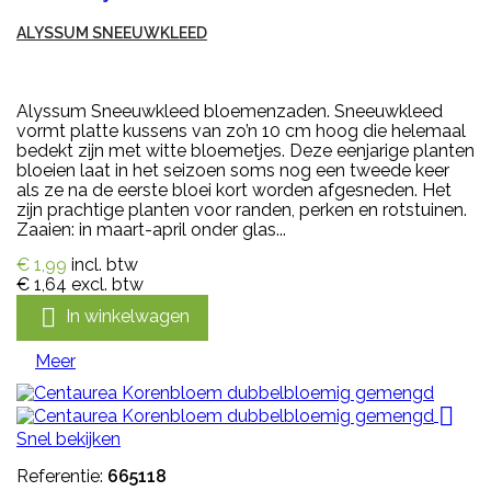
ALYSSUM SNEEUWKLEED
Alyssum Sneeuwkleed bloemenzaden. Sneeuwkleed
vormt platte kussens van zo’n 10 cm hoog die helemaal
bedekt zijn met witte bloemetjes. Deze eenjarige planten
bloeien laat in het seizoen soms nog een tweede keer
als ze na de eerste bloei kort worden afgesneden. Het
zijn prachtige planten voor randen, perken en rotstuinen.
Zaaien: in maart-april onder glas...
€ 1,99
incl. btw
€ 1,64
excl. btw

In winkelwagen
Meer

Snel bekijken
Referentie:
665118