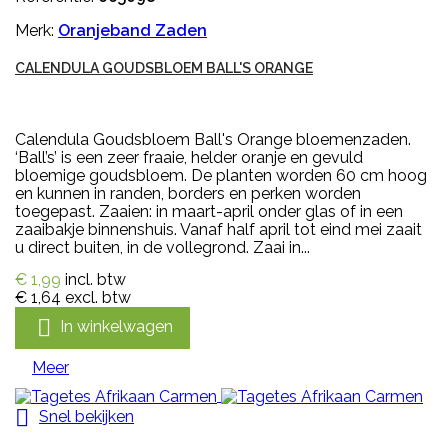
Merk:
Oranjeband Zaden
CALENDULA GOUDSBLOEM BALL'S ORANGE
Calendula Goudsbloem Ball's Orange bloemenzaden.
‘Ball’s’ is een zeer fraaie, helder oranje en gevuld
bloemige goudsbloem. De planten worden 60 cm hoog
en kunnen in randen, borders en perken worden
toegepast. Zaaien: in maart-april onder glas of in een
zaaibakje binnenshuis. Vanaf half april tot eind mei zaait
u direct buiten, in de vollegrond. Zaai in...
€ 1,99
incl. btw
€ 1,64
excl. btw

In winkelwagen
Meer

Snel bekijken