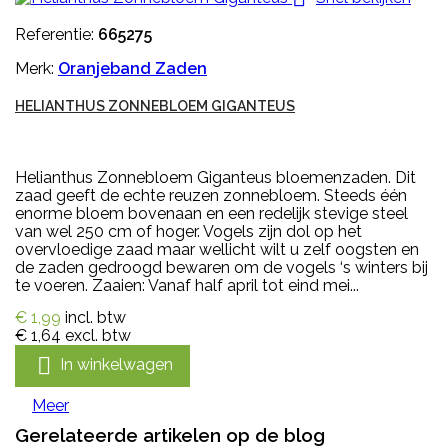
Referentie:
665275
Merk:
Oranjeband Zaden
HELIANTHUS ZONNEBLOEM GIGANTEUS
Helianthus Zonnebloem Giganteus bloemenzaden. Dit
zaad geeft de echte reuzen zonnebloem. Steeds één
enorme bloem bovenaan en een redelijk stevige steel
van wel 250 cm of hoger. Vogels zijn dol op het
overvloedige zaad maar wellicht wilt u zelf oogsten en
de zaden gedroogd bewaren om de vogels ‘s winters bij
te voeren. Zaaien: Vanaf half april tot eind mei...
€ 1,99
incl. btw
€ 1,64
excl. btw

In winkelwagen
Meer
Gerelateerde artikelen op de blog