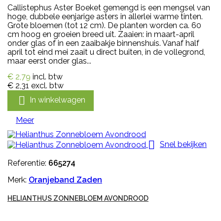
Callistephus Aster Boeket gemengd is een mengsel van
hoge, dubbele eenjarige asters in allerlei warme tinten.
Grote bloemen (tot 12 cm). De planten worden ca. 60
cm hoog en groeien breed uit. Zaaien: in maart-april
onder glas of in een zaaibakje binnenshuis. Vanaf half
april tot eind mei zaait u direct buiten, in de vollegrond,
maar eerst onder glas...
€ 2,79
incl. btw
€ 2,31
excl. btw

In winkelwagen
Meer

Snel bekijken
Referentie:
665274
Merk:
Oranjeband Zaden
HELIANTHUS ZONNEBLOEM AVONDROOD