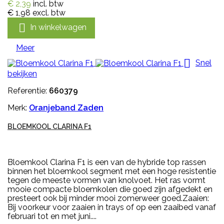
€ 2,39
incl. btw
€ 1,98
excl. btw

In winkelwagen
Meer

Snel
bekijken
Referentie:
660379
Merk:
Oranjeband Zaden
BLOEMKOOL CLARINA F1
Bloemkool Clarina F1 is een van de hybride top rassen
binnen het bloemkool segment met een hoge resistentie
tegen de meeste vormen van knolvoet. Het ras vormt
mooie compacte bloemkolen die goed zijn afgedekt en
presteert ook bij minder mooi zomerweer goed.Zaaien:
Bij voorkeur voor zaaien in trays of op een zaaibed vanaf
februari tot en met juni....