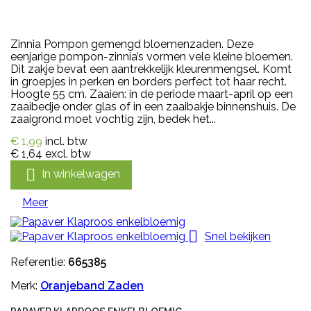
Zinnia Pompon gemengd bloemenzaden. Deze
eenjarige pompon-zinnia’s vormen vele kleine bloemen.
Dit zakje bevat een aantrekkelijk kleurenmengsel. Komt
in groepjes in perken en borders perfect tot haar recht.
Hoogte 55 cm. Zaaien: in de periode maart-april op een
zaaibedje onder glas of in een zaaibakje binnenshuis. De
zaaigrond moet vochtig zijn, bedek het...
€ 1,99
incl. btw
€ 1,64
excl. btw

In winkelwagen
Meer

Snel bekijken
Referentie:
665385
Merk:
Oranjeband Zaden