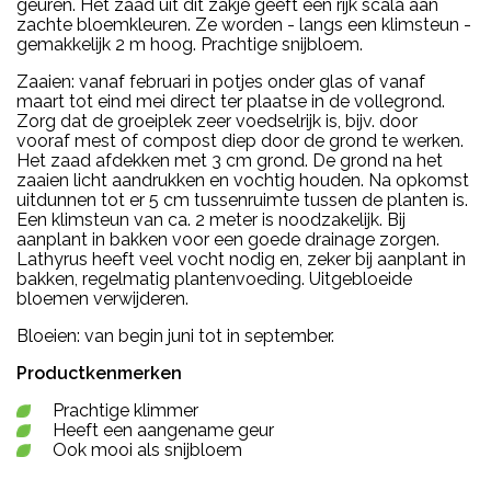
geuren. Het zaad uit dit zakje geeft een rijk scala aan
zachte bloemkleuren. Ze worden - langs een klimsteun -
gemakkelijk 2 m hoog. Prachtige snijbloem.
Zaaien: vanaf februari in potjes onder glas of vanaf
maart tot eind mei direct ter plaatse in de vollegrond.
Zorg dat de groeiplek zeer voedselrijk is, bijv. door
vooraf mest of compost diep door de grond te werken.
Het zaad afdekken met 3 cm grond. De grond na het
zaaien licht aandrukken en vochtig houden. Na opkomst
uitdunnen tot er 5 cm tussenruimte tussen de planten is.
Een klimsteun van ca. 2 meter is noodzakelijk. Bij
aanplant in bakken voor een goede drainage zorgen.
Lathyrus heeft veel vocht nodig en, zeker bij aanplant in
bakken, regelmatig plantenvoeding. Uitgebloeide
bloemen verwijderen.
Bloeien: van begin juni tot in september.
Productkenmerken
Prachtige klimmer
Heeft een aangename geur
Ook mooi als snijbloem