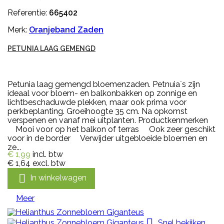
Referentie:
665402
Merk:
Oranjeband Zaden
PETUNIA LAAG GEMENGD
Petunia laag gemengd bloemenzaden. Petnuia`s zijn
ideaal voor bloem- en balkonbakken op zonnige en
lichtbeschaduwde plekken, maar ook prima voor
perkbeplanting. Groeihoogte 35 cm. Na opkomst
verspenen en vanaf mei uitplanten. Productkenmerken
Mooi voor op het balkon of terras Ook zeer geschikt
voor in de border Verwijder uitgebloeide bloemen en
ze...
€ 1,99
incl. btw
€ 1,64
excl. btw

In winkelwagen
Meer

Snel bekijken