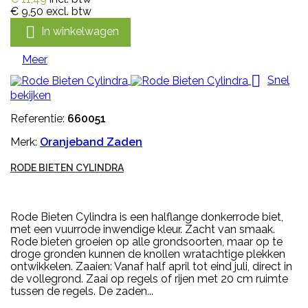
€ 9,50
excl. btw

In winkelwagen
Meer

Snel
bekijken
Referentie:
660051
Merk:
Oranjeband Zaden
RODE BIETEN CYLINDRA
Rode Bieten Cylindra is een halflange donkerrode biet,
met een vuurrode inwendige kleur. Zacht van smaak.
Rode bieten groeien op alle grondsoorten, maar op te
droge gronden kunnen de knollen wratachtige plekken
ontwikkelen. Zaaien: Vanaf half april tot eind juli, direct in
de vollegrond. Zaai op regels of rijen met 20 cm ruimte
tussen de regels. De zaden...