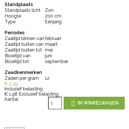
Standplaats
Standplaats licht
Zon
Hoogte
200 cm
Type
Eenjarig
Periodes
Zaaitijd binnen van
februari
Zaaitijd buiten van
maart
Zaaitijd buiten tot
mei
Bloeitijd van
juni
Bloeitijd tot
september
Zaadkenmerken
Zaden per gram
12
€ 2,39
Inclusief belasting
€ 1,98
Exclusief belasting
Aantal

IN WINKELWAGEN