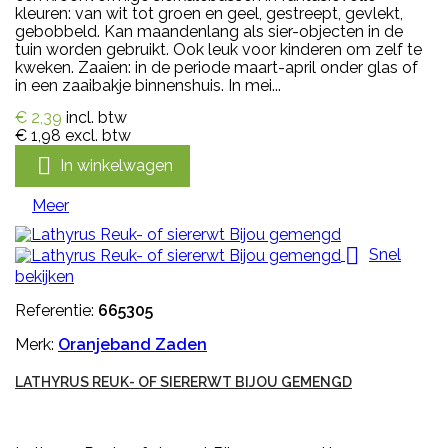
kleuren: van wit tot groen en geel, gestreept, gevlekt,
gebobbeld. Kan maandenlang als sier-objecten in de
tuin worden gebruikt. Ook leuk voor kinderen om zelf te
kweken. Zaaien: in de periode maart-april onder glas of
in een zaaibakje binnenshuis. In mei...
€ 2,39
incl. btw
€ 1,98
excl. btw

In winkelwagen
Meer

Snel
bekijken
Referentie:
665305
Merk:
Oranjeband Zaden
LATHYRUS REUK- OF SIERERWT BIJOU GEMENGD