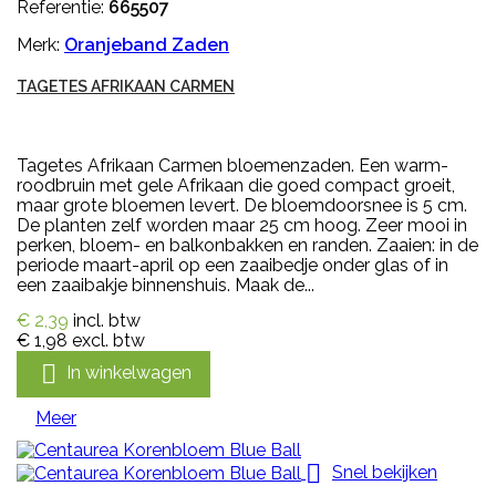
Referentie:
665507
Merk:
Oranjeband Zaden
TAGETES AFRIKAAN CARMEN
Tagetes Afrikaan Carmen bloemenzaden. Een warm-
roodbruin met gele Afrikaan die goed compact groeit,
maar grote bloemen levert. De bloemdoorsnee is 5 cm.
De planten zelf worden maar 25 cm hoog. Zeer mooi in
perken, bloem- en balkonbakken en randen. Zaaien: in de
periode maart-april op een zaaibedje onder glas of in
een zaaibakje binnenshuis. Maak de...
€ 2,39
incl. btw
€ 1,98
excl. btw

In winkelwagen
Meer

Snel bekijken