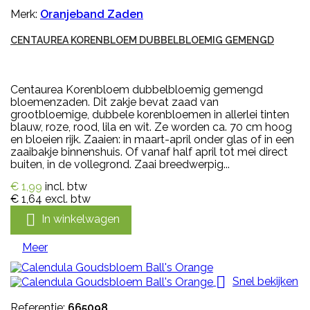
Merk:
Oranjeband Zaden
CENTAUREA KORENBLOEM DUBBELBLOEMIG GEMENGD
Centaurea Korenbloem dubbelbloemig gemengd
bloemenzaden. Dit zakje bevat zaad van
grootbloemige, dubbele korenbloemen in allerlei tinten
blauw, roze, rood, lila en wit. Ze worden ca. 70 cm hoog
en bloeien rijk. Zaaien: in maart-april onder glas of in een
zaaibakje binnenshuis. Of vanaf half april tot mei direct
buiten, in de vollegrond. Zaai breedwerpig...
€ 1,99
incl. btw
€ 1,64
excl. btw

In winkelwagen
Meer

Snel bekijken
Referentie:
665098