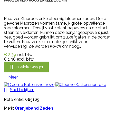
PAPAVER KLAPROOS ENKELBLOEMIG
Papaver Klaproos enkelbloemig bloemenzaden. Deze
gewone klaprozen vormen tamelijk grote, opvallende
rode bloemen. Terwijl vaste plant papavers na de bloei
staan te verdorren, kunnen deze eenjarigepapavers juist
heel goed worden gebruikt om zulke ‘gaten’ in de border
te vullen. Papaver is uitermate geschikt voor
verwildering. Ze worden 50-75 cm hoog....
€ 2,39
incl. btw
€ 1,98
excl. btw

In winkelwagen
Meer

Snel bekijken
Referentie:
665165
Merk:
Oranjeband Zaden