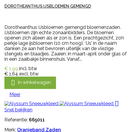
DOROTHEANTHUS IJSBLOEMEN GEMENGD
Dorotheanthus IJsbloemen gemengd bloemenzaden.
IJsbloemen zijn echte zonaanbidders. De bloemen
openen zich alleen als er zon is. Een prachtgezicht, zo’n
perkje lage ijsbloemen (10 cm hoog). ‘IJs’ in de naam
danken ze aan het bevroren uiterlijk van de vlezige
stengels en blaadjes. Zaaien: in maart-april onder glas of
in een zaaibakje binnenshuis. Vanaf...
€ 1,99
incl. btw
€ 1,64
excl. btw

In winkelwagen
Meer

Snel bekijken
Referentie:
665011
Merk:
Oranjeband Zaden