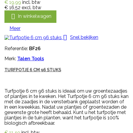
€ 19,99
incl. btw
€ 16,52
excl. btw

In winkelwagen
Meer

Snel bekijken
Referentie:
BF26
Merk:
Talen Tools
TURFPOTJE 6 CM 96 STUKS
Turfpotje 6 cm 96 stuks is ideaal om uw groentezaadjes
of plantjes in te kweken. Het Turfpotje 6 cm 96 stuks kan
met de zaadjes in de vensterbank geplaatst worden of
in een kweekkas. Nadat uw plantjes of groentezaden de
gewenste grote heeft behaald. Kunt u het turfpotje met
plantjes in de tuin planten, want het turfpotje is 100%
biologisch afbreekbaar.
€ 11,49
incl. btw