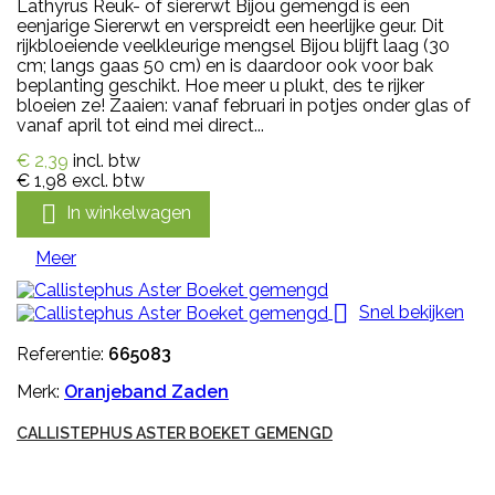
Lathyrus Reuk- of siererwt Bijou gemengd is een
eenjarige Siererwt en verspreidt een heerlijke geur. Dit
rijkbloeiende veelkleurige mengsel Bijou blijft laag (30
cm; langs gaas 50 cm) en is daardoor ook voor bak
beplanting geschikt. Hoe meer u plukt, des te rijker
bloeien ze! Zaaien: vanaf februari in potjes onder glas of
vanaf april tot eind mei direct...
€ 2,39
incl. btw
€ 1,98
excl. btw

In winkelwagen
Meer

Snel bekijken
Referentie:
665083
Merk:
Oranjeband Zaden
CALLISTEPHUS ASTER BOEKET GEMENGD