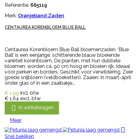
Referentie:
665119
Merk:
Oranjeband Zaden
CENTAUREA KORENBLOEM BLUE BALL
Centaurea Korenbloem Blue Ball bloemenzaden. ‘Blue
Ball’ is een eenjarige, schitterende blauw bloeiende
variëteit korenbloem. De planten, met hun dubbele
bloemen, worden ca. 90 cm hoog en bloeien rijk. Ideaal
voor perken en borders. Geschikt voor verwildering. Zeer
goede snijbloem (veldboeketten). Zaaien: in maart-april
onder glas of in een zaaibakje...
€ 1,99
incl. btw
€ 1,64
excl. btw

In winkelwagen
Meer

Snel bekijken