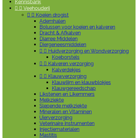
Kennisbank


Veehouderij


Koeien drogist
Ademhalen
Bolussen voor koeien en kalveren
Dracht & Afkalven
Diarree Middelen
Diergeneesmiddelen


Huidverzorging en Wondverzorging
Koeborstels


Kalveren verzorging
Kalverdekjes


Klauwverzorging
Klauwlijm en klauwblokjes
Klauwgereedschap
Likstenen en Likemmers
Melkziekte
Slepende melkziekte
Mineralen en Vitaminen
Uierverzorging
Veterinaire Instrumenten
Injectiematerialen
Mastitis