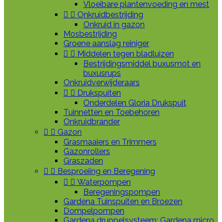
Vloeibare plantenvoeding en mest


Onkruidbestrijding
Onkruid in gazon
Mosbestrijding
Groene aanslag reiniger


Middelen tegen bladluizen
Bestrijdingsmiddel buxusmot en
buxusrups
Onkruidverwijderaars


Drukspuiten
Onderdelen Gloria Drukspuit
Tuinnetten en Toebehoren
Onkruidbrander


Gazon
Grasmaaiers en Trimmers
Gazonrollers
Graszaden


Besproeiing en Beregening


Waterpompen
Beregeningspompen
Gardena Tuinspuiten en Broezen
Dompelpompen
Gardena druppelsysteem: Gardena micro