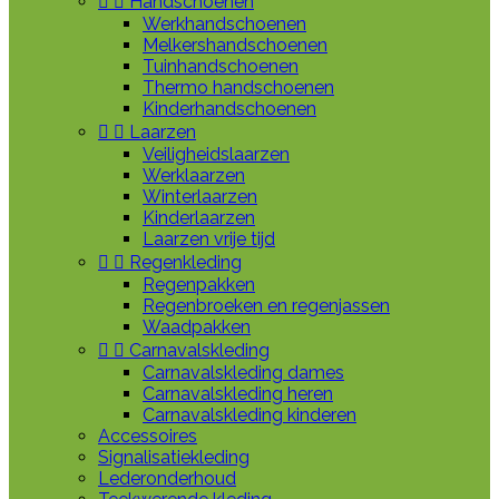


Handschoenen
Werkhandschoenen
Melkershandschoenen
Tuinhandschoenen
Thermo handschoenen
Kinderhandschoenen


Laarzen
Veiligheidslaarzen
Werklaarzen
Winterlaarzen
Kinderlaarzen
Laarzen vrije tijd


Regenkleding
Regenpakken
Regenbroeken en regenjassen
Waadpakken


Carnavalskleding
Carnavalskleding dames
Carnavalskleding heren
Carnavalskleding kinderen
Accessoires
Signalisatiekleding
Lederonderhoud