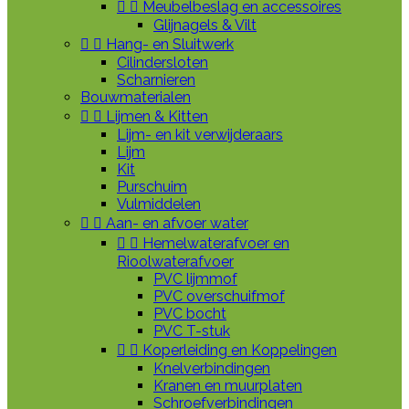


Meubelbeslag en accessoires
Glijnagels & Vilt


Hang- en Sluitwerk
Cilindersloten
Scharnieren
Bouwmaterialen


Lijmen & Kitten
Lijm- en kit verwijderaars
Lijm
Kit
Purschuim
Vulmiddelen


Aan- en afvoer water


Hemelwaterafvoer en
Rioolwaterafvoer
PVC lijmmof
PVC overschuifmof
PVC bocht
PVC T-stuk


Koperleiding en Koppelingen
Knelverbindingen
Kranen en muurplaten
Schroefverbindingen