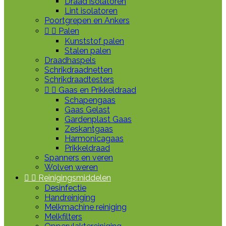
Draad isolatoren
Lint isolatoren
Poortgrepen en Ankers


Palen
Kunststof palen
Stalen palen
Draadhaspels
Schrikdraadnetten
Schrikdraadtesters


Gaas en Prikkeldraad
Schapengaas
Gaas Gelast
Gardenplast Gaas
Zeskantgaas
Harmonicagaas
Prikkeldraad
Spanners en veren
Wolven weren


Reinigingsmiddelen
Desinfectie
Handreiniging
Melkmachine reiniging
Melkfilters