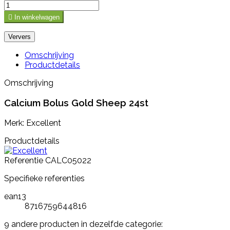

In winkelwagen
Omschrijving
Productdetails
Omschrijving
Calcium Bolus Gold Sheep 24st
Merk: Excellent
Productdetails
Referentie
CALC05022
Specifieke referenties
ean13
8716759644816
9 andere producten in dezelfde categorie: