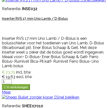

Snel bekijken
Referentie:
INSE032
Inserter RVS 17 mm Uno Lamb / D-Bolus
Inserter RVS 17 mm Uno Lamb / D-Bolus is een
bolusschieter voor het toedienen van Uno Lamb, D-Bolus
(Bicarbonaat pil), Ener Bolus Schaap & Geit. Met deze
inserter weet u zeker dat de bolus goed wordt ingegeven.
Ideaal voor:• D-Bolus• Ener Bolus Schaap & Geit• Ferro
Bolus• Rumivet Bica-Pil kalf• Rumivet Ferro Bolus• Uno
Lamb bolus
€ 23,75
incl. btw
€ 19,63
excl. btw

In winkelwagen
Meer

Snel bekijken
Referentie:
SHEE07010