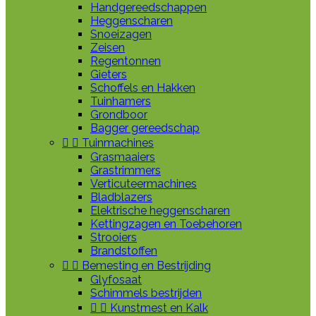
Handgereedschappen
Heggenscharen
Snoeizagen
Zeisen
Regentonnen
Gieters
Schoffels en Hakken
Tuinhamers
Grondboor
Bagger gereedschap


Tuinmachines
Grasmaaiers
Grastrimmers
Verticuteermachines
Bladblazers
Elektrische heggenscharen
Kettingzagen en Toebehoren
Strooiers
Brandstoffen


Bemesting en Bestrijding
Glyfosaat
Schimmels bestrijden


Kunstmest en Kalk