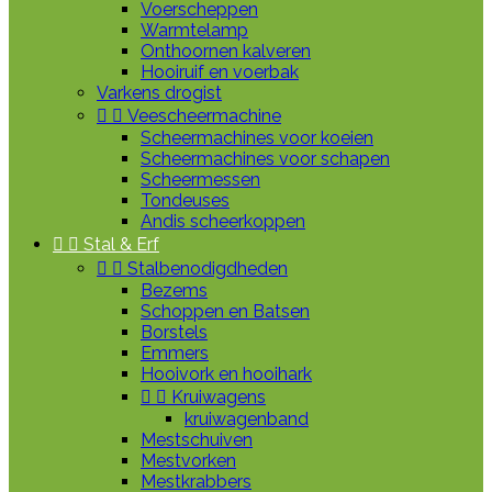
Voerscheppen
Warmtelamp
Onthoornen kalveren
Hooiruif en voerbak
Varkens drogist


Veescheermachine
Scheermachines voor koeien
Scheermachines voor schapen
Scheermessen
Tondeuses
Andis scheerkoppen


Stal & Erf


Stalbenodigdheden
Bezems
Schoppen en Batsen
Borstels
Emmers
Hooivork en hooihark


Kruiwagens
kruiwagenband
Mestschuiven
Mestvorken
Mestkrabbers