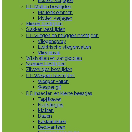
Eksters verjagen


Mollen bestrijden
Mollenklemmen
Mollen verjagen
Mieren bestrijden
Slakken bestrijden


Vliegen en muggen bestrijden
Vliegenspray
Elektrische vliegenvallen
Vliegenval
Wildvallen en vangkooien
Spinnen bestrijden
Zilvervisjes bestrijden


Wespen bestrijden
Wespenvallen
Wespengif


Insecten en kleine beestjes
Tapijtkever
Fruitvliegjes
Motten
Dazen
Kakkerlakken
Bedwantsen