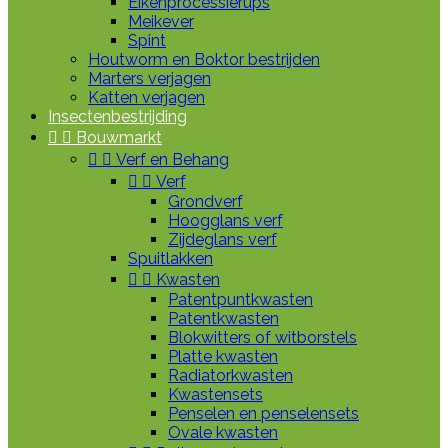
Eikenprocessierups
Meikever
Spint
Houtworm en Boktor bestrijden
Marters verjagen
Katten verjagen
Insectenbestrijding


Bouwmarkt


Verf en Behang


Verf
Grondverf
Hoogglans verf
Zijdeglans verf
Spuitlakken


Kwasten
Patentpuntkwasten
Patentkwasten
Blokwitters of witborstels
Platte kwasten
Radiatorkwasten
Kwastensets
Penselen en penselensets
Ovale kwasten