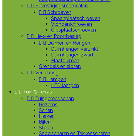


Bevestigingsmaterialen


Schroeven
Spaanplaatschroeven
Vlonderschroeven
Gipsplaatschroeven


Hek- en Poortbeslag


Duimen en Hengen
Duimhengen verzinkt
Duimhengen zwart
Plaatduimen
Grendels en sloten


Verlichting


Lampen
LED lampen


Tuin & Terras


Tuingereedschap
Bezems
Schep
Harken
Bijlen
Stelen
Snoeischaren en Takkenscharen