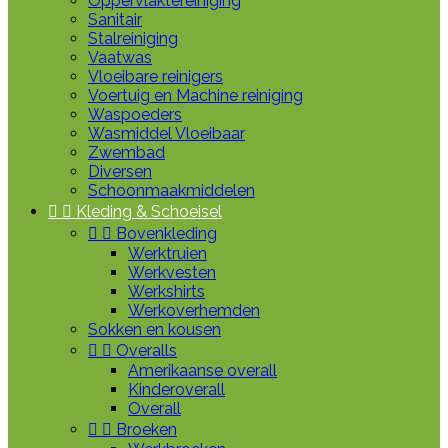
Oppervlaktereiniging
Sanitair
Stalreiniging
Vaatwas
Vloeibare reinigers
Voertuig en Machine reiniging
Waspoeders
Wasmiddel Vloeibaar
Zwembad
Diversen
Schoonmaakmiddelen


Kleding & Schoeisel


Bovenkleding
Werktruien
Werkvesten
Werkshirts
Werkoverhemden
Sokken en kousen


Overalls
Amerikaanse overall
Kinderoverall
Overall


Broeken