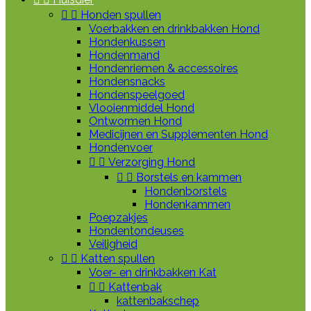


Honden spullen
Voerbakken en drinkbakken Hond
Hondenkussen
Hondenmand
Hondenriemen & accessoires
Hondensnacks
Hondenspeelgoed
Vlooienmiddel Hond
Ontwormen Hond
Medicijnen en Supplementen Hond
Hondenvoer


Verzorging Hond


Borstels en kammen
Hondenborstels
Hondenkammen
Poepzakjes
Hondentondeuses
Veiligheid


Katten spullen
Voer- en drinkbakken Kat


Kattenbak
kattenbakschep