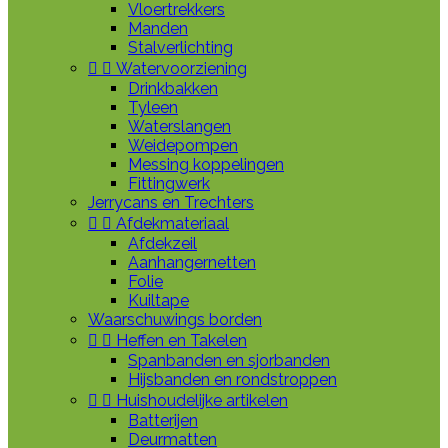
Vloertrekkers
Manden
Stalverlichting


Watervoorziening
Drinkbakken
Tyleen
Waterslangen
Weidepompen
Messing koppelingen
Fittingwerk
Jerrycans en Trechters


Afdekmateriaal
Afdekzeil
Aanhangernetten
Folie
Kuiltape
Waarschuwings borden


Heffen en Takelen
Spanbanden en sjorbanden
Hijsbanden en rondstroppen


Huishoudelijke artikelen
Batterijen
Deurmatten