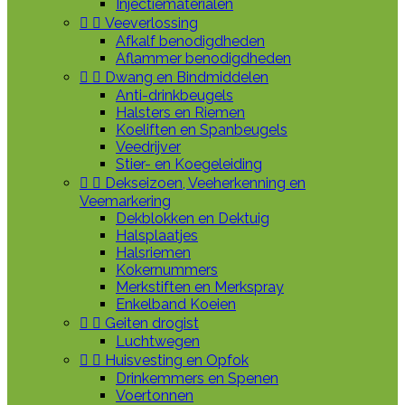
Injectiematerialen


Veeverlossing
Afkalf benodigdheden
Aflammer benodigdheden


Dwang en Bindmiddelen
Anti-drinkbeugels
Halsters en Riemen
Koeliften en Spanbeugels
Veedrijver
Stier- en Koegeleiding


Dekseizoen, Veeherkenning en
Veemarkering
Dekblokken en Dektuig
Halsplaatjes
Halsriemen
Kokernummers
Merkstiften en Merkspray
Enkelband Koeien


Geiten drogist
Luchtwegen


Huisvesting en Opfok
Drinkemmers en Spenen
Voertonnen