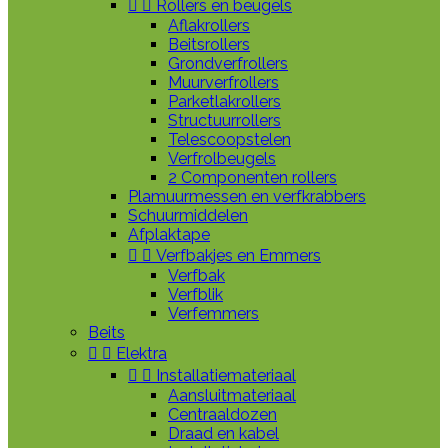


Rollers en beugels
Aflakrollers
Beitsrollers
Grondverfrollers
Muurverfrollers
Parketlakrollers
Structuurrollers
Telescoopstelen
Verfrolbeugels
2 Componenten rollers
Plamuurmessen en verfkrabbers
Schuurmiddelen
Afplaktape


Verfbakjes en Emmers
Verfbak
Verfblik
Verfemmers
Beits


Elektra


Installatiemateriaal
Aansluitmateriaal
Centraaldozen
Draad en kabel