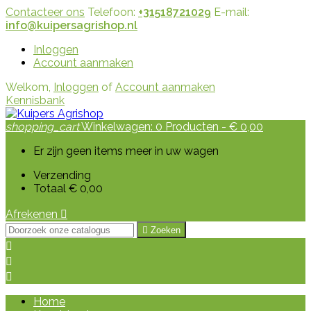
Contacteer ons
Telefoon:
+31518721029
E-mail:
info@kuipersagrishop.nl
Inloggen
Account aanmaken
Welkom,
Inloggen
of
Account aanmaken
Kennisbank
shopping_cart
Winkelwagen:
0
Producten - € 0,00
Er zijn geen items meer in uw wagen
Verzending
Totaal
€ 0,00
Afrekenen


Zoeken



Home