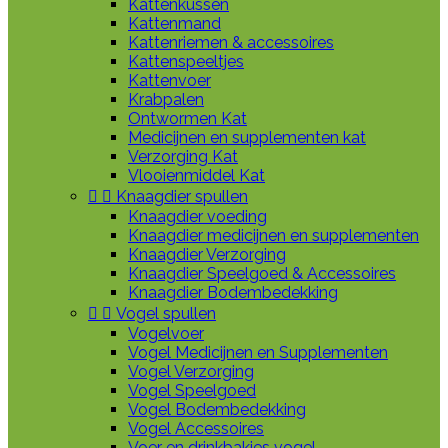
Kattenkussen
Kattenmand
Kattenriemen & accessoires
Kattenspeeltjes
Kattenvoer
Krabpalen
Ontwormen Kat
Medicijnen en supplementen kat
Verzorging Kat
Vlooienmiddel Kat


Knaagdier spullen
Knaagdier voeding
Knaagdier medicijnen en supplementen
Knaagdier Verzorging
Knaagdier Speelgoed & Accessoires
Knaagdier Bodembedekking


Vogel spullen
Vogelvoer
Vogel Medicijnen en Supplementen
Vogel Verzorging
Vogel Speelgoed
Vogel Bodembedekking
Vogel Accessoires
Voer en drinkbakjes vogel