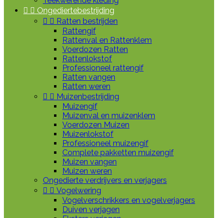
Teekwerende kleding


Ongediertebestrijding


Ratten bestrijden
Rattengif
Rattenval en Rattenklem
Voerdozen Ratten
Rattenlokstof
Professioneel rattengif
Ratten vangen
Ratten weren


Muizenbestrijding
Muizengif
Muizenval en muizenklem
Voerdozen Muizen
Muizenlokstof
Professioneel muizengif
Complete pakketten muizengif
Muizen vangen
Muizen weren
Ongedierte verdrijvers en verjagers


Vogelwering
Vogelverschrikkers en vogelverjagers
Duiven verjagen