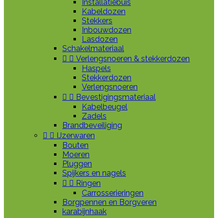
Installatiebuis
Kabeldozen
Stekkers
Inbouwdozen
Lasdozen
Schakelmateriaal


Verlengsnoeren & stekkerdozen
Haspels
Stekkerdozen
Verlengsnoeren


Bevestigingsmateriaal
Kabelbeugel
Zadels
Brandbeveiliging


IJzerwaren
Bouten
Moeren
Pluggen
Spijkers en nagels


Ringen
Carrosserieringen
Borgpennen en Borgveren
karabijnhaak