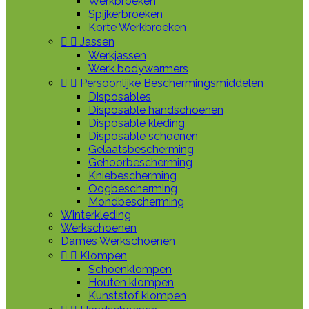
Werkbroeken
Spijkerbroeken
Korte Werkbroeken


Jassen
Werkjassen
Werk bodywarmers


Persoonlijke Beschermingsmiddelen
Disposables
Disposable handschoenen
Disposable kleding
Disposable schoenen
Gelaatsbescherming
Gehoorbescherming
Kniebescherming
Oogbescherming
Mondbescherming
Winterkleding
Werkschoenen
Dames Werkschoenen


Klompen
Schoenklompen
Houten klompen
Kunststof klompen