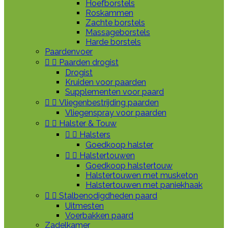
Hoefborstels
Roskammen
Zachte borstels
Massageborstels
Harde borstels
Paardenvoer


Paarden drogist
Drogist
Kruiden voor paarden
Supplementen voor paard


Vliegenbestrijding paarden
Vliegenspray voor paarden


Halster & Touw


Halsters
Goedkoop halster


Halstertouwen
Goedkoop halstertouw
Halstertouwen met musketon
Halstertouwen met paniekhaak


Stalbenodigdheden paard
Uitmesten
Voerbakken paard
Zadelkamer