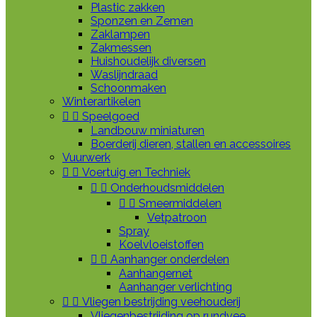
Plastic zakken
Sponzen en Zemen
Zaklampen
Zakmessen
Huishoudelijk diversen
Waslijndraad
Schoonmaken
Winterartikelen


Speelgoed
Landbouw miniaturen
Boerderij dieren, stallen en accessoires
Vuurwerk


Voertuig en Techniek


Onderhoudsmiddelen


Smeermiddelen
Vetpatroon
Spray
Koelvloeistoffen


Aanhanger onderdelen
Aanhangernet
Aanhanger verlichting


Vliegen bestrijding veehouderij
Vliegenbestrijding op rundvee