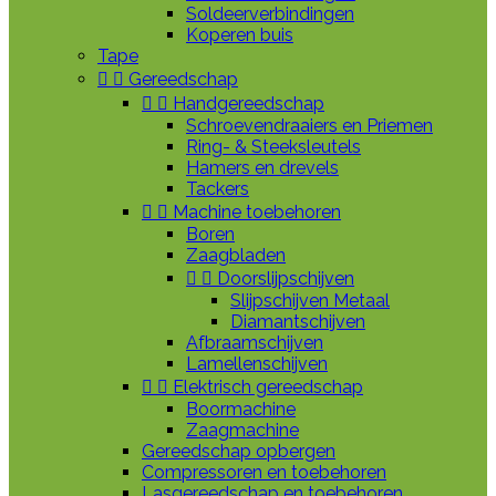
Soldeerverbindingen
Koperen buis
Tape


Gereedschap


Handgereedschap
Schroevendraaiers en Priemen
Ring- & Steeksleutels
Hamers en drevels
Tackers


Machine toebehoren
Boren
Zaagbladen


Doorslijpschijven
Slijpschijven Metaal
Diamantschijven
Afbraamschijven
Lamellenschijven


Elektrisch gereedschap
Boormachine
Zaagmachine
Gereedschap opbergen
Compressoren en toebehoren
Lasgereedschap en toebehoren