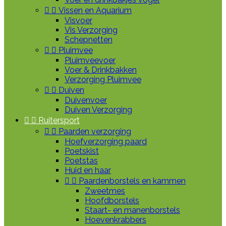


Vissen en Aquarium
Visvoer
Vis Verzorging
Schepnetten


Pluimvee
Pluimveevoer
Voer & Drinkbakken
Verzorging Pluimvee


Duiven
Duivenvoer
Duiven Verzorging


Ruitersport


Paarden verzorging
Hoefverzorging paard
Poetskist
Poetstas
Huid en haar


Paardenborstels en kammen
Zweetmes
Hoofdborstels
Staart- en manenborstels
Hoevenkrabbers