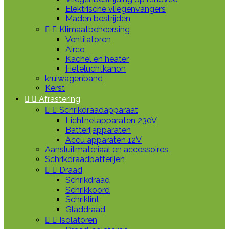
Elektrische vliegenvangers
Maden bestrijden


Klimaatbeheersing
Ventilatoren
Airco
Kachel en heater
Heteluchtkanon
kruiwagenband
Kerst


Afrastering


Schrikdraadapparaat
Lichtnetapparaten 230V
Batterijapparaten
Accu apparaten 12V
Aansluitmateriaal en accessoires
Schrikdraadbatterijen


Draad
Schrikdraad
Schrikkoord
Schriklint
Gladdraad


Isolatoren