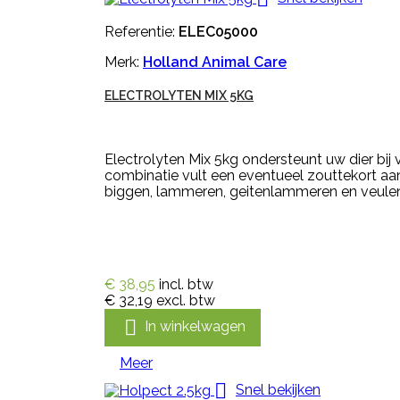
Referentie:
ELEC05000
Merk:
Holland Animal Care
ELECTROLYTEN MIX 5KG
Electrolyten Mix 5kg ondersteunt uw dier bij
combinatie vult een eventueel zouttekort aa
biggen, lammeren, geitenlammeren en veulens. 
€ 38,95
incl. btw
€ 32,19
excl. btw

In winkelwagen
Meer

Snel bekijken