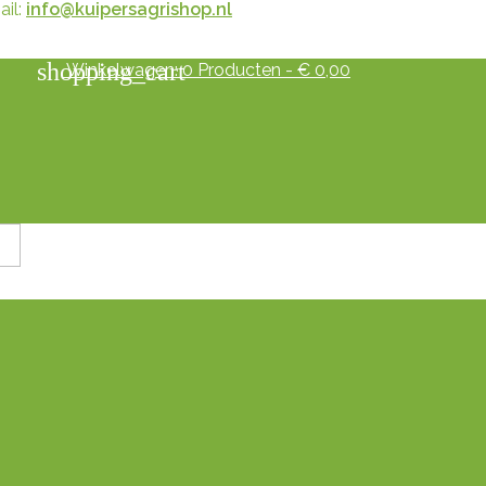
il:
info@kuipersagrishop.nl
shopping_cart
Winkelwagen:
0
Producten - € 0,00