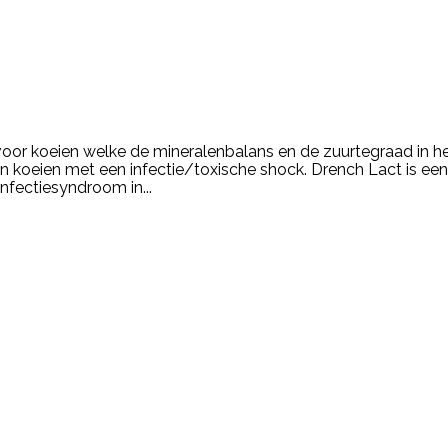
r koeien welke de mineralenbalans en de zuurtegraad in het 
n koeien met een infectie/toxische shock. Drench Lact is ee
nfectiesyndroom in...