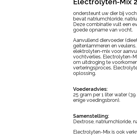
Electrolyten-Mix 
ondersteunt uw dier bij voch
bevat natriumchloride, natr
Deze combinatie vult een ev
goede opname van vocht.
Aanvullend diervoeder (diee
geitenlammeren en veulens.
elektrolyten-mix voor aanvul
vochtverlies. Electrolyten
om uitdroging te voorkomen.
verteringsproces. Electrolyte
oplossing.
Voederadvies:
25 gram per 1 liter water (39
enige voedingsbron).
Samenstelling:
Dextrose, natriumchloride, n
Electrolyten-Mix is ook verkr