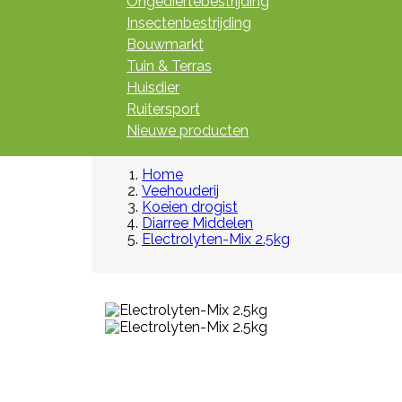
Ongediertebestrijding
Insectenbestrijding
Bouwmarkt
Tuin & Terras
Huisdier
Ruitersport
Nieuwe producten
Home
Veehouderij
Koeien drogist
Diarree Middelen
Electrolyten-Mix 2.5kg