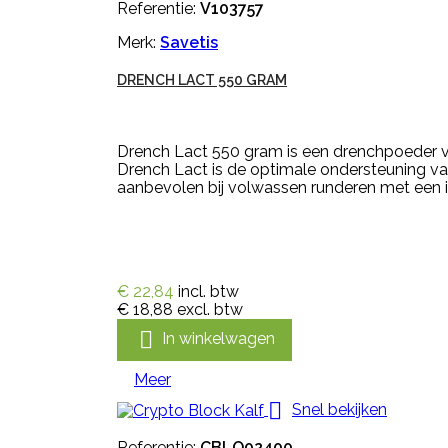
Referentie:
V103757
Merk:
Savetis
DRENCH LACT 550 GRAM
Drench Lact 550 gram is een drenchpoeder voo
Drench Lact is de optimale ondersteuning va
aanbevolen bij volwassen runderen met een i
€ 22,84
incl. btw
€ 18,88
excl. btw

In winkelwagen
Meer

Snel bekijken
Referentie:
CBLO02400