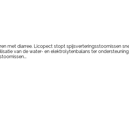
ren met diarree. Licopect stopt spijsverteringsstoornissen sn
lisatie van de water- en elektrolytenbalans ter ondersteuning 
stoornissen...