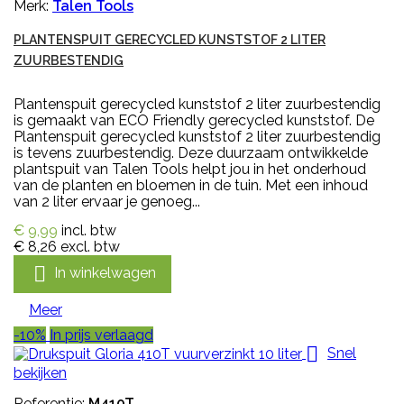
Merk:
Talen Tools
PLANTENSPUIT GERECYCLED KUNSTSTOF 2 LITER
ZUURBESTENDIG
Plantenspuit gerecycled kunststof 2 liter zuurbestendig
is gemaakt van ECO Friendly gerecycled kunststof. De
Plantenspuit gerecycled kunststof 2 liter zuurbestendig
is tevens zuurbestendig. Deze duurzaam ontwikkelde
plantspuit van Talen Tools helpt jou in het onderhoud
van de planten en bloemen in de tuin. Met een inhoud
van 2 liter ervaar je genoeg...
€ 9,99
incl. btw
€ 8,26
excl. btw

In winkelwagen
Meer
-10%
In prijs verlaagd

Snel
bekijken
Referentie:
M410T