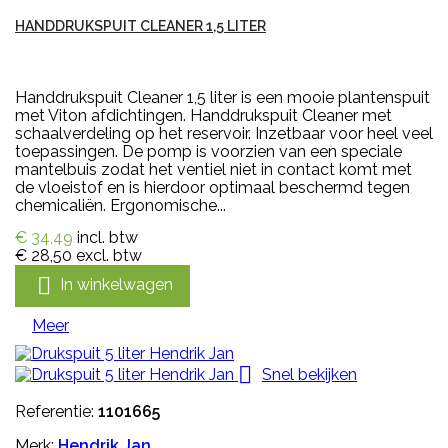
HANDDRUKSPUIT CLEANER 1,5 LITER
Handdrukspuit Cleaner 1,5 liter is een mooie plantenspuit
met Viton afdichtingen. Handdrukspuit Cleaner met
schaalverdeling op het reservoir. Inzetbaar voor heel veel
toepassingen. De pomp is voorzien van een speciale
mantelbuis zodat het ventiel niet in contact komt met
de vloeistof en is hierdoor optimaal beschermd tegen
chemicaliën. Ergonomische...
€ 34,49
incl. btw
€ 28,50
excl. btw

In winkelwagen
Meer

Snel bekijken
Referentie:
1101665
Merk:
Hendrik Jan