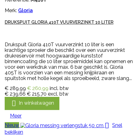
Merk:
Gloria
DRUKSPUIT GLORIA 410T VUURVERZINKT 10 LITER
Drukspuit Gloria 410T vuurverzinkt 10 liter is een
krachtige sproeier die beschikt over een vuurverzinkt
drukreservoir met hoogwaardige kunststof
binnencoating die 10 liter sproeimiddel kan opnemen en
voor een werkdruk van max. 6 bar geschikt is. Gloria
405T is voorzien van een messing knijpkraan en
spuitstok met holle kegel als sproeibeeld, zware slang...
€ 289,99
€ 260,99
incl. btw
€ 239,66
€ 215,70
excl. btw

In winkelwagen
Meer

Nieuw
Snel
bekijken