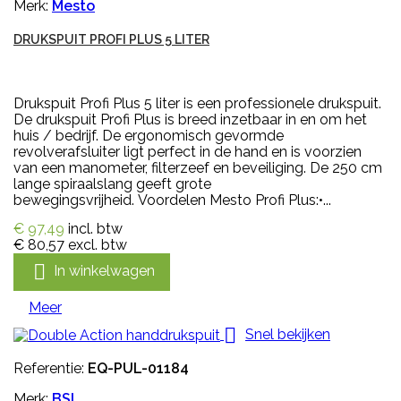
Merk:
Mesto
DRUKSPUIT PROFI PLUS 5 LITER
Drukspuit Profi Plus 5 liter is een professionele drukspuit.
De drukspuit Profi Plus is breed inzetbaar in en om het
huis / bedrijf. De ergonomisch gevormde
revolverafsluiter ligt perfect in de hand en is voorzien
van een manometer, filterzeef en beveiliging. De 250 cm
lange spiraalslang geeft grote
bewegingsvrijheid. Voordelen Mesto Profi Plus:•...
€ 97,49
incl. btw
€ 80,57
excl. btw

In winkelwagen
Meer

Snel bekijken
Referentie:
EQ-PUL-01184
Merk:
BSI