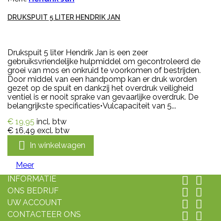
DRUKSPUIT 5 LITER HENDRIK JAN
Drukspuit 5 liter Hendrik Jan is een zeer
gebruiksvriendelijke hulpmiddel om gecontroleerd de
groei van mos en onkruid te voorkomen of bestrijden.
Door middel van een handpomp kan er druk worden
gezet op de spuit en dankzij het overdruk veiligheid
ventiel is er nooit sprake van gevaarlijke overdruk. De
belangrijkste specificaties•Vulcapaciteit van 5...
€ 19,95
incl. btw
€ 16,49
excl. btw

In winkelwagen
Meer
INFORMATIE


ONS BEDRIJF


UW ACCOUNT


CONTACTEER ONS

