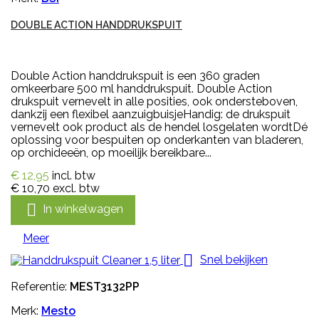
DOUBLE ACTION HANDDRUKSPUIT
Double Action handdrukspuit is een 360 graden
omkeerbare 500 ml handdrukspuit. Double Action
drukspuit vernevelt in alle posities, ook ondersteboven,
dankzij een flexibel aanzuigbuisjeHandig: de drukspuit
vernevelt ook product als de hendel losgelaten wordtDé
oplossing voor bespuiten op onderkanten van bladeren,
op orchideeën, op moeilijk bereikbare...
€ 12,95
incl. btw
€ 10,70
excl. btw

In winkelwagen
Meer

Snel bekijken
Referentie:
MEST3132PP
Merk:
Mesto