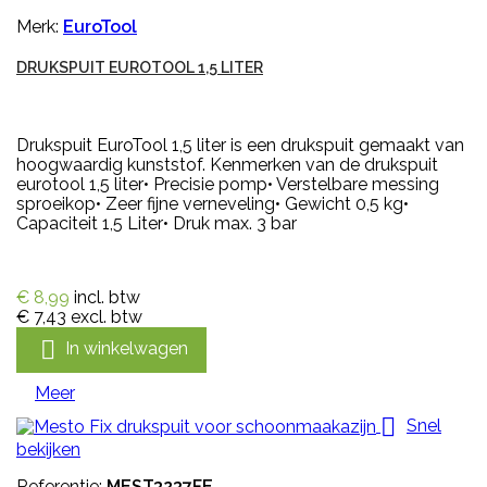
Merk:
EuroTool
DRUKSPUIT EUROTOOL 1,5 LITER
Drukspuit EuroTool 1,5 liter is een drukspuit gemaakt van
hoogwaardig kunststof. Kenmerken van de drukspuit
eurotool 1,5 liter• Precisie pomp• Verstelbare messing
sproeikop• Zeer fijne verneveling• Gewicht 0,5 kg•
Capaciteit 1,5 Liter• Druk max. 3 bar
€ 8,99
incl. btw
€ 7,43
excl. btw

In winkelwagen
Meer

Snel
bekijken
Referentie:
MEST3237FE