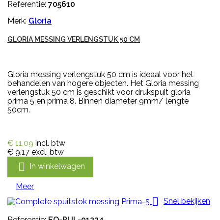
Referentie:
705610
Merk:
Gloria
GLORIA MESSING VERLENGSTUK 50 CM
Gloria messing verlengstuk 50 cm is ideaal voor het
behandelen van hogere objecten. Het Gloria messing
verlengstuk 50 cm is geschikt voor drukspuit gloria
prima 5 en prima 8. Binnen diameter 9mm/ lengte
50cm.
€ 11,09
incl. btw
€ 9,17
excl. btw

In winkelwagen
Meer

Snel bekijken
Referentie:
EQ-PUL-01234