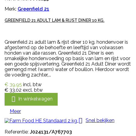
Merk:
Greenfield 21
GREENFIELD 21 ADULT LAM & RIJST DINER 10 KG.
Greenfield 21 adult lam & rijst diner 10 kg. hondenvoer is
afgestemd op de behoefte en leeftijd van volwassen
honden van alle rassen. Greenfield 21 Diner is een
smakelijke hondenvoeding op basis van lam en rijst voor
een goede spijsvertering. Greenfield 21 Adult Diner wordt
gemengd met (warm) water of bouillon. Hierdoor wordt
de voeding zachter,...
€ 39,95
incl. btw
€ 33,02
excl. btw

In winkelwagen
Meer

Snel bekijken
Referentie:
J024131/A767703