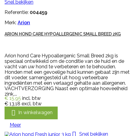
Snel bekijken
Referentie:
004459
Merk:
Arion
ARION HOND CARE HYPOALLERGENIC SMALL BREED 2KG
Arion hond Care Hypoallergenic Small Breed 2kg is
speciaal ontwikkeld om de conditie van de huid en de
vacht van uw hond te verbeteren en te behouden.
Honden met een gevoelige huid kunnen gebaat zijn met
dit voeder, samengesteld uit hoog verteerbare
ingrediënten met een verlaagd gehalte aan allergenen.
VACHTVERZORGING Naast een optimale hoeveelheid
zink,...
€ 15,95
incl. btw
€ 13,18
excl. btw

In winkelwagen
Meer

Snel bekijken