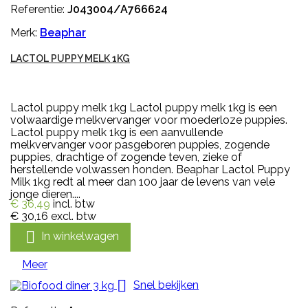
Referentie:
J043004/A766624
Merk:
Beaphar
LACTOL PUPPY MELK 1KG
Lactol puppy melk 1kg Lactol puppy melk 1kg is een
volwaardige melkvervanger voor moederloze puppies.
Lactol puppy melk 1kg is een aanvullende
melkvervanger voor pasgeboren puppies, zogende
puppies, drachtige of zogende teven, zieke of
herstellende volwassen honden. Beaphar Lactol Puppy
Milk 1kg redt al meer dan 100 jaar de levens van vele
jonge dieren....
€ 36,49
incl. btw
€ 30,16
excl. btw

In winkelwagen
Meer

Snel bekijken