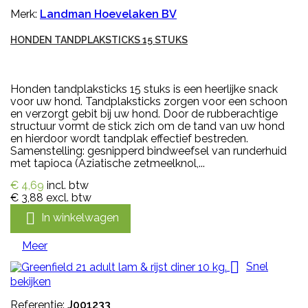
Merk:
Landman Hoevelaken BV
HONDEN TANDPLAKSTICKS 15 STUKS
Honden tandplaksticks 15 stuks is een heerlijke snack
voor uw hond. Tandplaksticks zorgen voor een schoon
en verzorgt gebit bij uw hond. Door de rubberachtige
structuur vormt de stick zich om de tand van uw hond
en hierdoor wordt tandplak effectief bestreden.
Samenstelling: gesnipperd bindweefsel van runderhuid
met tapioca (Aziatische zetmeelknol,...
€ 4,69
incl. btw
€ 3,88
excl. btw

In winkelwagen
Meer

Snel
bekijken
Referentie:
J001233