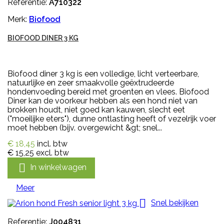
Referentie:
A710322
Merk:
Biofood
BIOFOOD DINER 3 KG
Biofood diner 3 kg is een volledige, licht verteerbare,
natuurlijke en zeer smaakvolle geëxtrudeerde
hondenvoeding bereid met groenten en vlees. Biofood
Diner kan de voorkeur hebben als een hond niet van
brokken houdt, niet goed kan kauwen, slecht eet
("moeilijke eters"), dunne ontlasting heeft of vezelrijk voer
moet hebben (bijv. overgewicht &gt; snel...
€ 18,45
incl. btw
€ 15,25
excl. btw

In winkelwagen
Meer

Snel bekijken
Referentie:
J004831