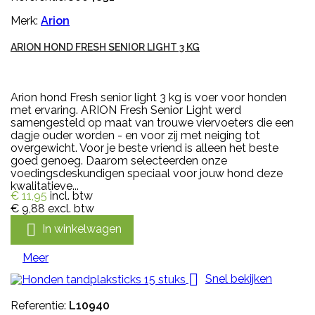
Merk:
Arion
ARION HOND FRESH SENIOR LIGHT 3 KG
Arion hond Fresh senior light 3 kg is voer voor honden
met ervaring. ARION Fresh Senior Light werd
samengesteld op maat van trouwe viervoeters die een
dagje ouder worden - en voor zij met neiging tot
overgewicht. Voor je beste vriend is alleen het beste
goed genoeg. Daarom selecteerden onze
voedingsdeskundigen speciaal voor jouw hond deze
kwalitatieve...
€ 11,95
incl. btw
€ 9,88
excl. btw

In winkelwagen
Meer

Snel bekijken
Referentie:
L10940