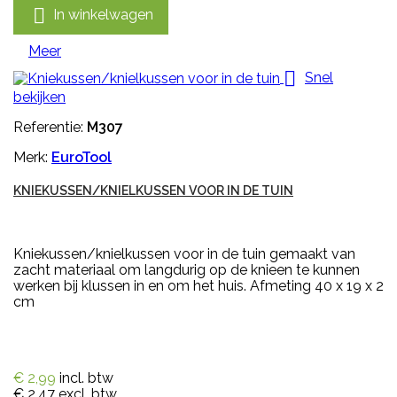

In winkelwagen
Meer

Snel
bekijken
Referentie:
M307
Merk:
EuroTool
KNIEKUSSEN/KNIELKUSSEN VOOR IN DE TUIN
Kniekussen/knielkussen voor in de tuin gemaakt van
zacht materiaal om langdurig op de knieen te kunnen
werken bij klussen in en om het huis. Afmeting 40 x 19 x 2
cm
€ 2,99
incl. btw
€ 2,47
excl. btw