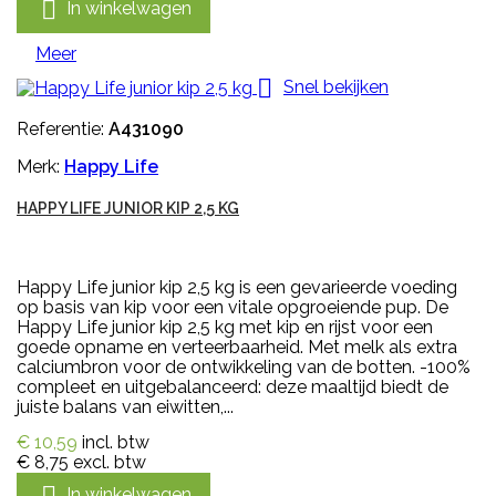

In winkelwagen
Meer

Snel bekijken
Referentie:
A431090
Merk:
Happy Life
HAPPY LIFE JUNIOR KIP 2,5 KG
Happy Life junior kip 2,5 kg is een gevarieerde voeding
op basis van kip voor een vitale opgroeiende pup. De
Happy Life junior kip 2,5 kg met kip en rijst voor een
goede opname en verteerbaarheid. Met melk als extra
calciumbron voor de ontwikkeling van de botten. -100%
compleet en uitgebalanceerd: deze maaltijd biedt de
juiste balans van eiwitten,...
€ 10,59
incl. btw
€ 8,75
excl. btw

In winkelwagen