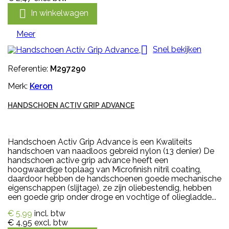

In winkelwagen
Meer

Snel bekijken
Referentie:
M297290
Merk:
Keron
HANDSCHOEN ACTIV GRIP ADVANCE
Handschoen Activ Grip Advance is een Kwaliteits
handschoen van naadloos gebreid nylon (13 denier) De
handschoen active grip advance heeft een
hoogwaardige toplaag van Microfinish nitril coating,
daardoor hebben de handschoenen goede mechanische
eigenschappen (slijtage), ze zijn oliebestendig, hebben
een goede grip onder droge en vochtige of oliegladde...
€ 5,99
incl. btw
€ 4,95
excl. btw