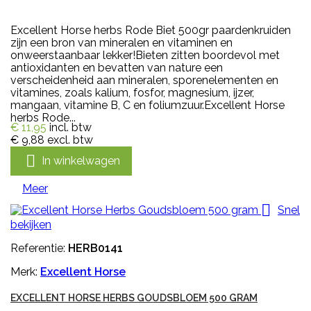
Excellent Horse herbs Rode Biet 500gr paardenkruiden
zijn een bron van mineralen en vitaminen en
onweerstaanbaar lekker!Bieten zitten boordevol met
antioxidanten en bevatten van nature een
verscheidenheid aan mineralen, sporenelementen en
vitamines, zoals kalium, fosfor, magnesium, ijzer,
mangaan, vitamine B, C en foliumzuur.Excellent Horse
herbs Rode...
€ 11,95
incl. btw
€ 9,88
excl. btw

In winkelwagen
Meer

Snel
bekijken
Referentie:
HERB0141
Merk:
Excellent Horse
EXCELLENT HORSE HERBS GOUDSBLOEM 500 GRAM