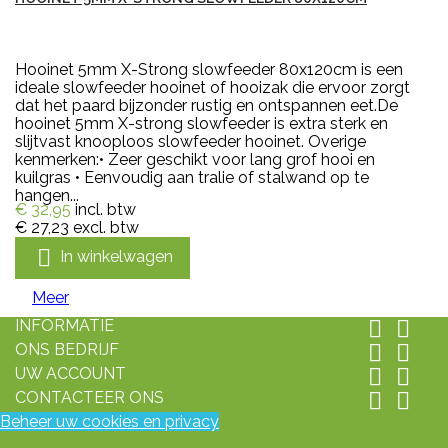
Hooinet 5mm X-Strong slowfeeder 80x120cm is een
ideale slowfeeder hooinet of hooizak die ervoor zorgt
dat het paard bijzonder rustig en ontspannen eet.De
hooinet 5mm X-strong slowfeeder is extra sterk en
slijtvast knooploos slowfeeder hooinet. Overige
kenmerken:• Zeer geschikt voor lang grof hooi en
kuilgras • Eenvoudig aan tralie of stalwand op te
hangen...
€ 32,95
incl. btw
€ 27,23
excl. btw

In winkelwagen
Meer
INFORMATIE


ONS BEDRIJF


UW ACCOUNT


CONTACTEER ONS


Beheer uw cookies en privacy