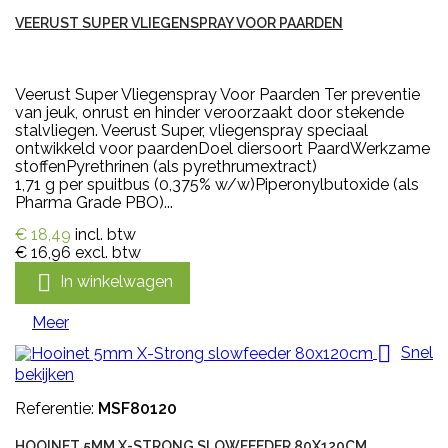
VEERUST SUPER VLIEGENSPRAY VOOR PAARDEN
Veerust Super Vliegenspray Voor Paarden Ter preventie
van jeuk, onrust en hinder veroorzaakt door stekende
stalvliegen. Veerust Super, vliegenspray speciaal
ontwikkeld voor paardenDoel diersoort PaardWerkzame
stoffenPyrethrinen (als pyrethrumextract)
1,71 g per spuitbus (0,375% w/w)Piperonylbutoxide (als
Pharma Grade PBO)...
€ 18,49
incl. btw
€ 16,96
excl. btw

In winkelwagen
Meer

Snel
bekijken
Referentie:
MSF80120
HOOINET 5MM X-STRONG SLOWFEEDER 80X120CM