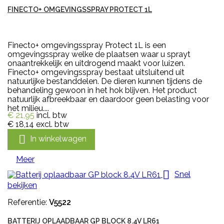
FINECTO+ OMGEVINGSSPRAY PROTECT 1L
Finecto+ omgevingsspray Protect 1L is een
omgevingsspray welke de plaatsen waar u sprayt
onaantrekkelijk en uitdrogend maakt voor luizen.
Finecto+ omgevingsspray bestaat uitsluitend uit
natuurlijke bestanddelen. De dieren kunnen tijdens de
behandeling gewoon in het hok blijven. Het product
natuurlijk afbreekbaar en daardoor geen belasting voor
het milieu....
€ 21,95
incl. btw
€ 18,14
excl. btw

In winkelwagen
Meer

Snel
bekijken
Referentie:
V5522
BATTERIJ OPLAADBAAR GP BLOCK 8.4V LR61