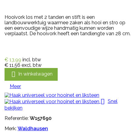
Hooivork los met 2 tanden en stift is een
landbouwwerktuig waarmee zaken als hooi en stro op
een eenvoudige wijze handmatig kunnen worden
verplaatst. De hooivork heeft een tandlengte van 28 cm.
€ 13,99
incl. btw
€ 11,56
excl. btw

In winkelwagen
Meer

Snel
bekijken
Referentie:
W157690
Merk:
Waldhausen