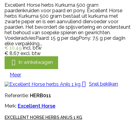
Excellent Horse herbs Kurkuma 500 gram
paardenkruiden voor paard en pony. Excellent Horse
herbs Kurkuma 500 gram bestaat uit kurkuma met
zwarte peper en is een aanvullend diervoeder voor
paarden. Het bevordert de spijsvertering en ondersteunt
het behoud van soepele spieren en gewrichten.
VoederadviesPaard: 15 g per dagPony: 7,5 g per dagIn
elke verpakking...
€ 10,49
incl. btw
€ 8,67
excl. btw

In winkelwagen
Meer

Snel bekijken
Referentie:
HERB011
Merk:
Excellent Horse
EXCELLENT HORSE HERBS ANIJS 1 KG