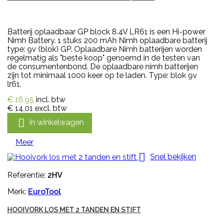
Batterij oplaadbaar GP block 8.4V LR61 is een Hi-power
Nimh Battery. 1 stuks 200 mAh Nimh oplaadbare batterij
type: 9v (blok) GP. Oplaadbare Nimh batterijen worden
regelmatig als "beste koop" genoemd in de testen van
de consumentenbond. De oplaadbare nimh batterijen
zijn tot minimaal 1000 keer op te laden. Type: blok 9v
lr61.
€ 16,95
incl. btw
€ 14,01
excl. btw

In winkelwagen
Meer

Snel bekijken
Referentie:
2HV
Merk:
EuroTool
HOOIVORK LOS MET 2 TANDEN EN STIFT