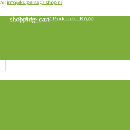
il:
info@kuipersagrishop.nl
shopping_cart
Winkelwagen:
0
Producten - € 0,00