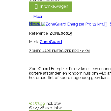

In winkelwagen
Meer

Nieuw
Referentie:
ZONE00015
Merk:
ZoneGuard
ZONEGUARD ENERGIZER PRO 12 KM
ZoneGuard Energizer Pro 12 km is een econom
kortere afstanden en rondom huis om wild af t
het draad, lint of koord nagenoeg geen kans. 
€ 153,99
incl. btw
€ 127,26
excl. btw