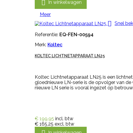

In winkelwagen
Meer

Snel bek
Referentie:
EQ-FEN-00594
Merk:
Koltec
KOLTEC LICHTNETAPPARAAT LN25
Koltec Lichtnetapparaat LN25 is een lichtne
gloednieuwe LN-serie is de opvolger van de C
nieuwe LN serie is vooral ingezet op betrouwb
€ 199,95
incl. btw
€ 165,25
excl. btw

In winkelwagen