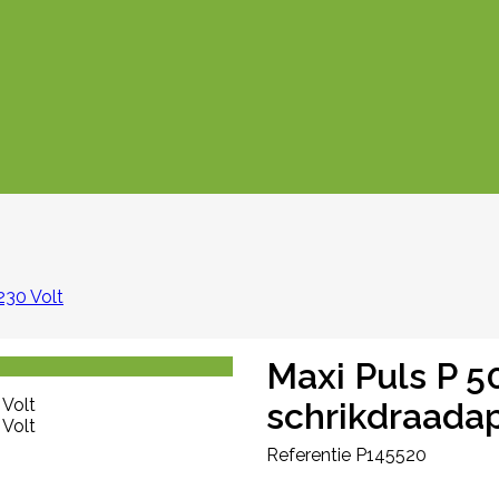
230 Volt
Maxi Puls P 5
schrikdraadap
Referentie
P145520