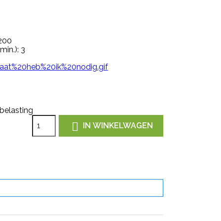
 200
min.): 3
 belasting

IN WINKELWAGEN