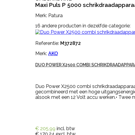
Maxi Puls P 5000 schrikdraadapparaa
Merk: Patura
16 andere producten in dezelfde categorie:
Referentie:
M372872
Merk:
AKO
DUO POWER X2500 COMBI SCHRIKDRAADAPPAR
Duo Power X2500 combi schrikdraadapparaat i
gecombineerd met een hoge uitgangsenergie!
alsook met een 12 Volt accu werken.• Twee m
€ 205,99
incl. btw
€ 170,24
excl. btw