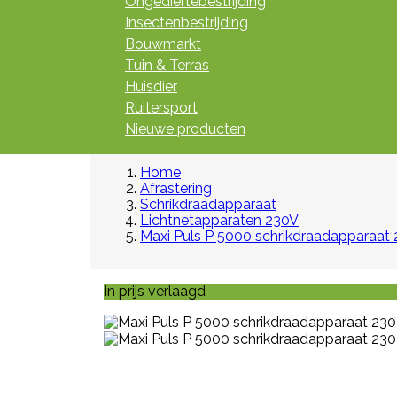
Ongediertebestrijding
Insectenbestrijding
Bouwmarkt
Tuin & Terras
Huisdier
Ruitersport
Nieuwe producten
Home
Afrastering
Schrikdraadapparaat
Lichtnetapparaten 230V
Maxi Puls P 5000 schrikdraadapparaat 
In prijs verlaagd