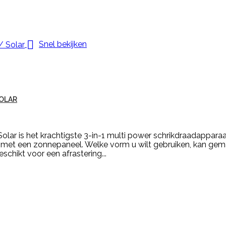

Snel bekijken
SOLAR
ar is het krachtigste 3-in-1 multi power schrikdraadapparaa
ie met een zonnepaneel. Welke vorm u wilt gebruiken, kan ge
schikt voor een afrastering...