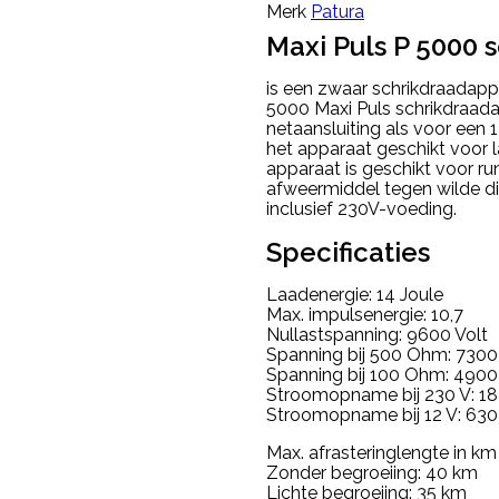
Merk
Patura
Maxi Puls P 5000 
is een zwaar schrikdraadapp
5000 Maxi Puls schrikdraada
netaansluiting als voor een
het apparaat geschikt voor 
apparaat is geschikt voor ru
afweermiddel tegen wilde di
inclusief 230V-voeding.
Specificaties
Laadenergie: 14 Joule
Max. impulsenergie: 10,7
Nullastspanning: 9600 Volt
Spanning bij 500 Ohm: 7300
Spanning bij 100 Ohm: 4900
Stroomopname bij 230 V: 18
Stroomopname bij 12 V: 630
Max. afrasteringlengte in km
Zonder begroeiing: 40 km
Lichte begroeiing: 35 km