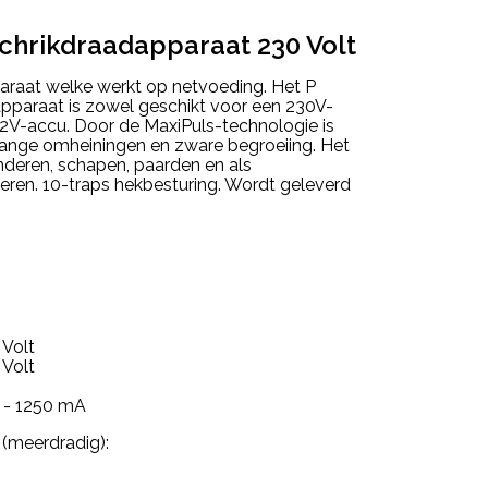
schrikdraadapparaat 230 Volt
araat welke werkt op netvoeding. Het P
pparaat is zowel geschikt voor een 230V-
 12V-accu. Door de MaxiPuls-technologie is
lange omheiningen en zware begroeiing. Het
nderen, schapen, paarden en als
eren. 10-traps hekbesturing. Wordt geleverd
 Volt
 Volt
 - 1250 mA
 (meerdradig):