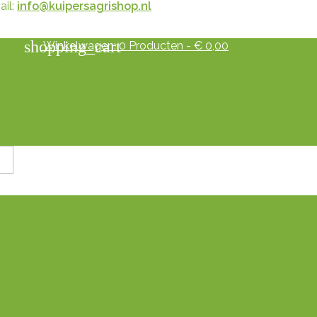
il:
info@kuipersagrishop.nl
shopping_cart
Winkelwagen:
0
Producten - € 0,00