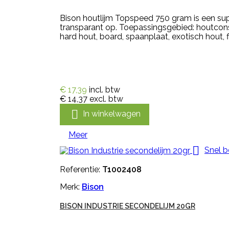
Bison houtlijm Topspeed 750 gram is een sup
transparant op. Toepassingsgebied: houtconst
hard hout, board, spaanplaat, exotisch hout, fin
€ 17,39
incl. btw
€ 14,37
excl. btw

In winkelwagen
Meer

Snel b
Referentie:
T1002408
Merk:
Bison
BISON INDUSTRIE SECONDELIJM 20GR