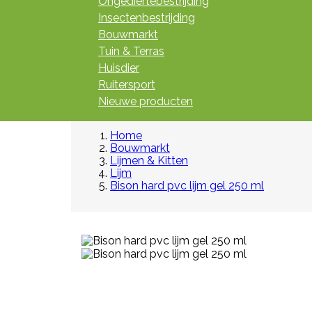
Ongediertebestrijding
Insectenbestrijding
Bouwmarkt
Tuin & Terras
Huisdier
Ruitersport
Nieuwe producten
Home
Bouwmarkt
Lijmen & Kitten
Lijm
Bison hard pvc lijm gel 250 ml