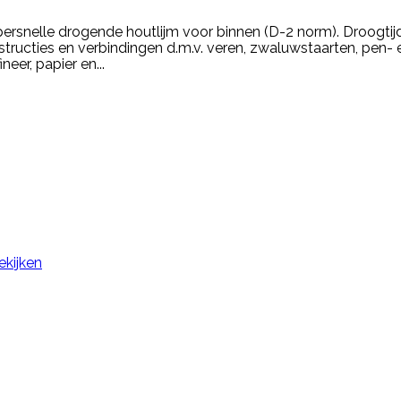
ersnelle drogende houtlijm voor binnen (D-2 norm). Droogtij
ructies en verbindingen d.m.v. veren, zwaluwstaarten, pen- e
eer, papier en...
ekijken