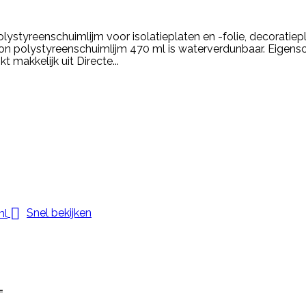
lystyreenschuimlijm voor isolatieplaten en -folie, decoratiep
on polystyreenschuimlijm 470 ml is waterverdunbaar. Eigensc
t makkelijk uit Directe...

Snel bekijken
L