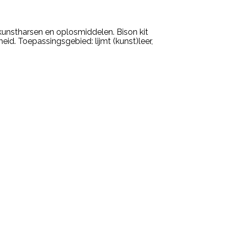
 kunstharsen en oplosmiddelen. Bison kit
eid. Toepassingsgebied: lijmt (kunst)leer,