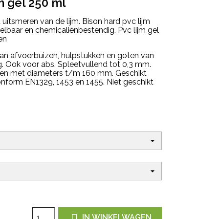
m gel 250 ml
uitsmeren van de lijm. Bison hard pvc lijm
stelbaar en chemicaliënbestendig. Pvc lijm gel
en
van afvoerbuizen, hulpstukken en goten van
 Ook voor abs. Spleetvullend tot 0,3 mm.
izen met diameters t/m 160 mm. Geschikt
onform EN1329, 1453 en 1455. Niet geschikt

IN WINKELWAGEN