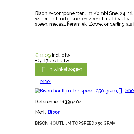
Bison 2-componentenlijm Kombi Snel 24 ml i
waterbestendig, snel en zeer sterk. Ideaal voo
steen, metaal, keramiek. Zowel onderling als 
€ 11,09
incl. btw
€ 9,17
excl. btw

In winkelwagen
Meer

Sne
Referentie:
11339404
Merk:
Bison
BISON HOUTLIJM TOPSPEED 750 GRAM