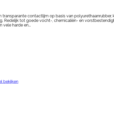
 en transparante contactlijm op basis van polyurethaanrubber,
g. Redelijk tot goede vocht-, chemicaliën- en vorstbestendigh
n vele harde en...
l bekijken