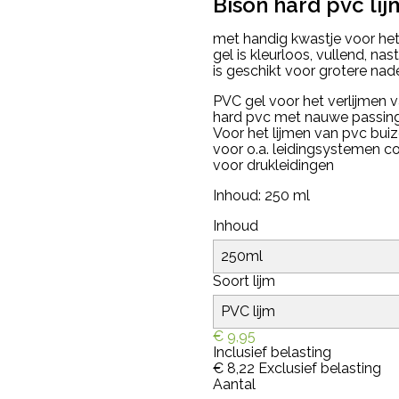
Bison hard pvc lij
met handig kwastje voor het 
gel is kleurloos, vullend, na
is geschikt voor grotere nad
PVC gel voor het verlijmen 
hard pvc met nauwe passing.
Voor het lijmen van pvc bu
voor o.a. leidingsystemen c
voor drukleidingen
Inhoud: 250 ml
Inhoud
Soort lijm
€ 9,95
Inclusief belasting
€ 8,22
Exclusief belasting
Aantal