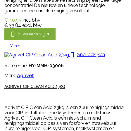
reiniging en uitermate sterke hechting bij een zeer lage
concentratie! De nieuwe en unieke technologie
garandeert een uniek reinigingsresultaat...
€ 40,95
incl. btw
€ 33,84
excl. btw

In winkelwagen
Meer

Snel bekijken
Referentie:
HY-MMH-03006
Merk:
Agrivet
AGRIVET CIP CLEAN ACID 23KG
Agrivet CIP Clean Acid 23kg is een zuur reinigingsmiddel
voor CIP-installaties, melksystemen en melktanks.
Agrivet CIP Clean Acid is een niet-schuimend
reinigingsmiddel op basis van fosfor- en zwavelzuur.
Zure reiniger voor CIP-systemen, melksystemen en