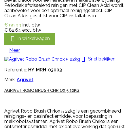
bevat chloor voor een effectieve melkeiwitverwijdering.
Periodiek afwisselend reinigen met CIP Clean Acid wordt
aanbevolen voor een optimaal reinigingseffect. CIP
Clean Alk is geschikt voor CIP-installaties in...
€ 99,99
incl. btw
€ 82,64
excl. btw

In winkelwagen
Meer

Snel bekijken
Referentie:
HY-MRH-03003
Merk:
Agrivet
AGRIVET ROBO BRUSH CHRIOX 5 22KG
Agrivet Robo Brush Chriox 5 22kg is een gecombineerd
reinigings- en desinfectiemiddel voor toepassing in
melkrobotsystemen. Agrivet Robo Brush Chriox is een
ontsmettingsmiddel met oxidatieve werking dat gebruikt