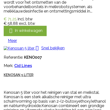
wordt voor het ontsmetten van de
voorbehandelborstels in melkrobotsystemen, als
melkklauwdesinfectie en ontsmettingsmiddel in...
€ 71,25
incl. btw
€ 58,88
excl. btw

In winkelwagen
Meer

Snel bekijken
Referentie:
KENO007
Merk:
Cid Lines
KENOSAN 5 LITER
Kenosan 5 liter voor het reinigen van stal en melkstal.
Kenosan is een sterk alkalische reiniger met ultra
schuimvorming op basis van 2-(2-butoxyethoxy)ethanol
en natriumhydroxide.Kenosan combineert een grondige