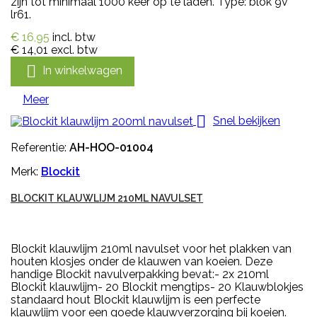
zijn tot minimaal 1000 keer op te laden. Type: blok 9v
lr61.
€ 16,95
incl. btw
€ 14,01
excl. btw

In winkelwagen
Meer

Snel bekijken
Referentie:
AH-HOO-01004
Merk:
Blockit
BLOCKIT KLAUWLIJM 210ML NAVULSET
Blockit klauwlijm 210ml navulset voor het plakken van
houten klosjes onder de klauwen van koeien. Deze
handige Blockit navulverpakking bevat:- 2x 210ml
Blockit klauwlijm- 20 Blockit mengtips- 20 Klauwblokjes
standaard hout Blockit klauwlijm is een perfecte
klauwlijm voor een goede klauwverzorging bij koeien.