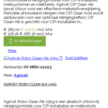
chloorhoudend reinigingsmiddel voor CIP-installaties,
melksystemen en melktanks. Agrivet CIP Clean Alk
bevat chloor voor een effectieve melkeiwitverwijdering.
Periodiek afwisselend reinigen met CIP Clean Acid wordt
aanbevolen voor een optimaal reinigingseffect. CIP
Clean Alk is geschikt voor CIP-installaties in...
€ 385,00
€ 346,50
incl. btw
€ 318,18
€ 286,36
excl. btw

In winkelwagen
Meer

Snel bekijken
Referentie:
HY-MRH-01003
Merk:
Agrivet
AGRIVET ROBO CLEAN ALK 25KG
Agrivet Robo Clean Alk 25kg is een alkalisch chloorvrij
reinigingsmiddel voor CIP-installaties en melkrobots.