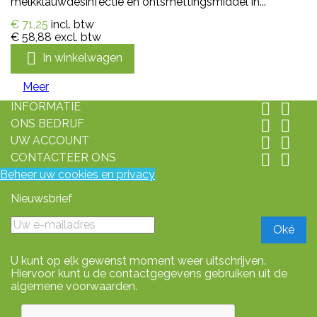
melkklauwdesinfectie en ontsmettingsmiddel in...
€ 71,25
incl. btw
€ 58,88
excl. btw

In winkelwagen
Meer
INFORMATIE


ONS BEDRIJF


UW ACCOUNT


CONTACTEER ONS


Beheer uw cookies en privacy
Nieuwsbrief
U kunt op elk gewenst moment weer uitschrijven.
Hiervoor kunt u de contactgegevens gebruiken uit de
algemene voorwaarden.