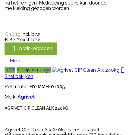
na het reinigen. Melkleiding spons kan door de
melkleiding gezogen worden
€ 10,19
incl. btw
€ 8,42
excl. btw

In winkelwagen
Meer

-10%
In prijs verlaagd
Snel bekijken
Referentie:
HY-MMH-01005
Merk:
Agrivet
AGRIVET CIP CLEAN ALK 240KG
Agrivet CIP Clean Alk 240kg is een alkalisch