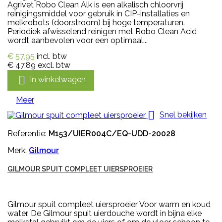
Agrivet Robo Clean Alk is een alkalisch chloorvrij
reinigingsmiddel voor gebruik in CIP-installaties en
melkrobots (doorstroom) bij hoge temperaturen.
Periodiek afwisselend reinigen met Robo Clean Acid
wordt aanbevolen voor een optimaal...
€ 57,95
incl. btw
€ 47,89
excl. btw

In winkelwagen
Meer

Snel bekijken
Referentie:
M153/UIER004C/EQ-UDD-20028
Merk:
Gilmour
GILMOUR SPUIT COMPLEET UIERSPROEIER
Gilmour spuit compleet uiersproeier Voor warm en koud
water. De Gilmour spuit uierdouche wordt in bijna elke