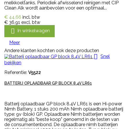
melkkoeltanks. Periodiek afwisselend reinigen met CIP
Clean Alk wordt aanbevolen voor een optimaal...
€ 44,66
incl. btw
€ 36,91
excl. btw

In winkelwagen
Meer
Andere klanten kochten ook deze producten

Snel
bekijken
Referentie:
V5522
BATTERIJ OPLAADBAAR GP BLOCK 8.4V LR61
Batterij oplaadbaar GP block 8.4V LR61 is een Hi-power
Nimh Battery. 1 stuks 200 mAh Nimh oplaadbare batterij
type: 9v (blok) GP. Oplaadbare Nimh batterijen worden
regelmatig als "beste koop" genoemd in de testen van
de consumentenbond. De oplaadbare nimh batterijen