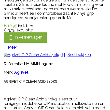
melkstal gebruikt om de uiers of om de vloer schoon te
spuiten. Gilmour uierdouche met kop van messing voor
maximale weerstand tegen extreem warm water.De
Gilmour heeft een comfortabele zachte vinyl `grip`
handgreep, voor jarenlang gebruik. Met...
€ 10,95
incl. btw
€ 9,05
excl. btw

In winkelwagen
Meer

Snel bekijken
Referentie:
HY-MMH-03002
Merk:
Agrivet
AGRIVET CIP CLEAN ACID 240KG
Agrivet CIP Clean Acid 240kg is een zuur
reinigingsmiddel voor CIP-installaties, melksystemen en
melktanks. Agrivet CIP Clean Acid is een niet-schuimend