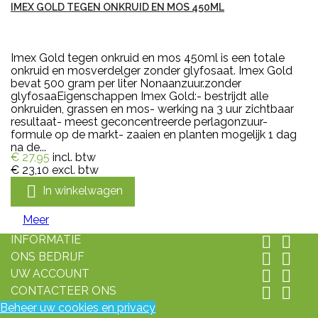
IMEX GOLD TEGEN ONKRUID EN MOS 450ML
Imex Gold tegen onkruid en mos 450ml is een totale
onkruid en mosverdelger zonder glyfosaat. Imex Gold
bevat 500 gram per liter Nonaanzuur.zonder
glyfosaaEigenschappen Imex Gold:- bestrijdt alle
onkruiden, grassen en mos- werking na 3 uur zichtbaar
resultaat- meest geconcentreerde perlagonzuur-
formule op de markt- zaaien en planten mogelijk 1 dag
na de...
€ 27,95
incl. btw
€ 23,10
excl. btw

In winkelwagen
Meer
INFORMATIE


ONS BEDRIJF


UW ACCOUNT


CONTACTEER ONS


Beheer uw cookies en privacy