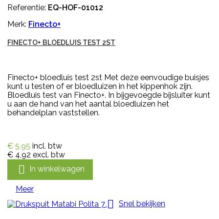
Referentie:
EQ-HOF-01012
Merk:
Finecto+
FINECTO+ BLOEDLUIS TEST 2ST
Finecto+ bloedluis test 2st Met deze eenvoudige buisjes
kunt u testen of er bloedluizen in het kippenhok zijn.
Bloedluis test van Finecto+. In bijgevoegde bijsluiter kunt
u aan de hand van het aantal bloedluizen het
behandelplan vaststellen.
€ 5,95
incl. btw
€ 4,92
excl. btw

In winkelwagen
Meer

Snel bekijken