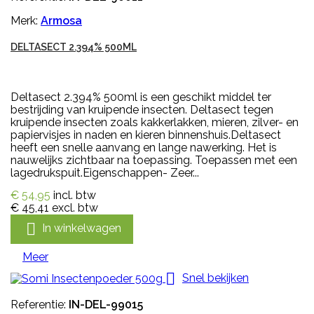
Merk:
Armosa
DELTASECT 2.394% 500ML
Deltasect 2.394% 500ml is een geschikt middel ter
bestrijding van kruipende insecten. Deltasect tegen
kruipende insecten zoals kakkerlakken, mieren, zilver- en
papiervisjes in naden en kieren binnenshuis.Deltasect
heeft een snelle aanvang en lange nawerking. Het is
nauwelijks zichtbaar na toepassing. Toepassen met een
lagedrukspuit.Eigenschappen- Zeer...
€ 54,95
incl. btw
€ 45,41
excl. btw

In winkelwagen
Meer

Snel bekijken
Referentie:
IN-DEL-99015