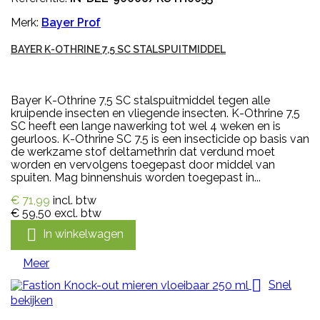
Merk:
Bayer Prof
BAYER K-OTHRINE 7,5 SC STALSPUITMIDDEL
Bayer K-Othrine 7,5 SC stalspuitmiddel tegen alle
kruipende insecten en vliegende insecten. K-Othrine 7,5
SC heeft een lange nawerking tot wel 4 weken en is
geurloos. K-Othrine SC 7.5 is een insecticide op basis van
de werkzame stof deltamethrin dat verdund moet
worden en vervolgens toegepast door middel van
spuiten. Mag binnenshuis worden toegepast in...
€ 71,99
incl. btw
€ 59,50
excl. btw

In winkelwagen
Meer

Snel
bekijken