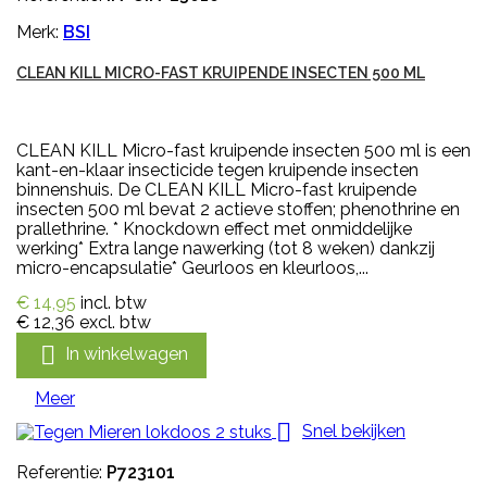
Merk:
BSI
CLEAN KILL MICRO-FAST KRUIPENDE INSECTEN 500 ML
CLEAN KILL Micro-fast kruipende insecten 500 ml is een
kant-en-klaar insecticide tegen kruipende insecten
binnenshuis. De CLEAN KILL Micro-fast kruipende
insecten 500 ml bevat 2 actieve stoffen; phenothrine en
prallethrine. * Knockdown effect met onmiddelijke
werking* Extra lange nawerking (tot 8 weken) dankzij
micro-encapsulatie* Geurloos en kleurloos,...
€ 14,95
incl. btw
€ 12,36
excl. btw

In winkelwagen
Meer

Snel bekijken
Referentie:
P723101