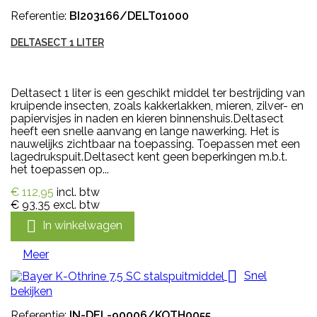
Referentie:
BI203166/DELT01000
DELTASECT 1 LITER
Deltasect 1 liter is een geschikt middel ter bestrijding van
kruipende insecten, zoals kakkerlakken, mieren, zilver- en
papiervisjes in naden en kieren binnenshuis.Deltasect
heeft een snelle aanvang en lange nawerking. Het is
nauwelijks zichtbaar na toepassing. Toepassen met een
lagedrukspuit.Deltasect kent geen beperkingen m.b.t.
het toepassen op...
€ 112,95
incl. btw
€ 93,35
excl. btw

In winkelwagen
Meer

Snel
bekijken
Referentie:
IN-DEL-90006/KOTH0055