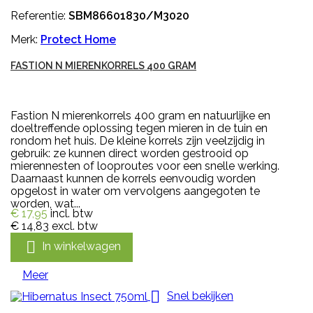
Referentie:
SBM86601830/M3020
Merk:
Protect Home
FASTION N MIERENKORRELS 400 GRAM
Fastion N mierenkorrels 400 gram en natuurlijke en
doeltreffende oplossing tegen mieren in de tuin en
rondom het huis. De kleine korrels zijn veelzijdig in
gebruik: ze kunnen direct worden gestrooid op
mierennesten of looproutes voor een snelle werking.
Daarnaast kunnen de korrels eenvoudig worden
opgelost in water om vervolgens aangegoten te
worden, wat...
€ 17,95
incl. btw
€ 14,83
excl. btw

In winkelwagen
Meer

Snel bekijken