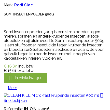
Merk:
Rodi Clac
SOMI INSECTENPOEDER 500G
Somi Insectenpoeder 500g is een strooipoeder tegen
mieren, spinnen en andere kruipende insecten, alsook
bloedluizen bij pluimvee. De Somi Insectenpoeder 500g
is een stuifpoeder insecticide tegen kruipende insecten
en bloedluizenStuifpoeder insecticide en acaricide voor
gebruik tegen kruipende insecten met inbegrip van
kakkerlakken, mieren, vlooien en...
€ 18,89
incl. btw
€ 15,61
excl. btw

In winkelwagen
Meer

Snel bekijken
Referentie:
IN-OIN-23016