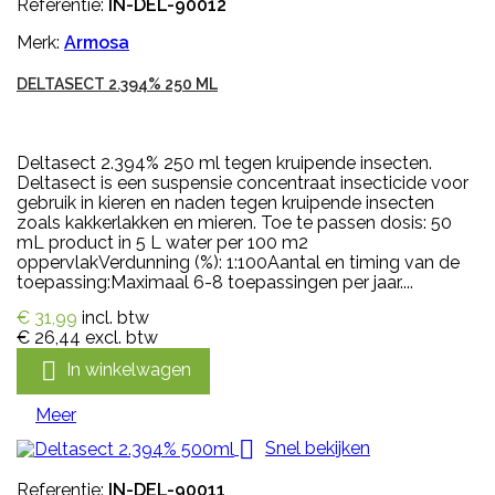
Referentie:
IN-DEL-90012
Merk:
Armosa
DELTASECT 2.394% 250 ML
Deltasect 2.394% 250 ml tegen kruipende insecten.
Deltasect is een suspensie concentraat insecticide voor
gebruik in kieren en naden tegen kruipende insecten
zoals kakkerlakken en mieren. Toe te passen dosis: 50
mL product in 5 L water per 100 m2
oppervlakVerdunning (%): 1:100Aantal en timing van de
toepassing:Maximaal 6-8 toepassingen per jaar....
€ 31,99
incl. btw
€ 26,44
excl. btw

In winkelwagen
Meer

Snel bekijken
Referentie:
IN-DEL-90011