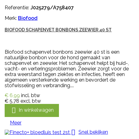
Referentie:
J025279/A758407
Merk:
Biofood
BIOFOOD SCHAPENVET BONBONS ZEEWIER 40 ST
Biofood schapenvet bonbons zeewier 40 st is een
natuurlijke bonbon voor de hond gemaakt van
schapenvet en zeewier. Het schapenvet helpt bij huid-,
vacht- en verteringsproblemen. Zeewier zorgt voor de
extra weerstand tegen ziektes en infecties, heeft een
algemeen versterkende werking en bevordert de
stofwisseling en verbranding....
€ 6,99
incl. btw
€ 5,78
excl. btw

In winkelwagen
Meer

Snel bekijken