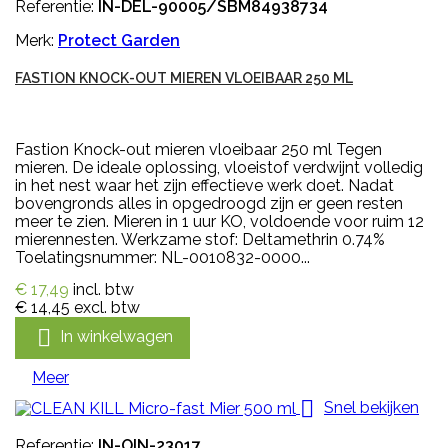
Referentie:
IN-DEL-90005/SBM84938734
Merk:
Protect Garden
FASTION KNOCK-OUT MIEREN VLOEIBAAR 250 ML
Fastion Knock-out mieren vloeibaar 250 ml Tegen
mieren. De ideale oplossing, vloeistof verdwijnt volledig
in het nest waar het zijn effectieve werk doet. Nadat
bovengronds alles in opgedroogd zijn er geen resten
meer te zien. Mieren in 1 uur KO, voldoende voor ruim 12
mierennesten. Werkzame stof: Deltamethrin 0.74%
Toelatingsnummer: NL-0010832-0000...
€ 17,49
incl. btw
€ 14,45
excl. btw

In winkelwagen
Meer

Snel bekijken
Referentie:
IN-OIN-23017