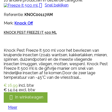
16 andere producten in dezelfde categorie:

Snel bekijken
Referentie:
KNOC00117AM
Merk:
Knock Off
KNOCK PEST FREEZE IT 500 ML
Knock Pest Freeze It 500 ml voor het bevriezen van
kruipende insecten (zoals wantsen, kakkerlakken, mieren,
spinnen, duizendpoten) en de meeste vliegende
insecten (muggen, vliegen, motten, wespen). Knock Pest
Freeze It 500 ml is de gifvrije manier om snel van
hinderlijke insecten af te komen.Door de zeer lage
temperatuur van -45°C van de vriesstraal...
€ 16,99
incl. btw
€ 14,04
excl. btw

In winkelwagen
Meer