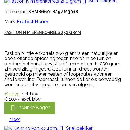

Snel bekijken
Referentie:
SBM86601829/M3018
Merk:
Protect Home
FASTION N MIERENKORRELS 250 GRAM
Fastion N mierenkorrels 250 gram is een natuurlijke en
doeltreffende oplossing tegen mieren in de tuin en
rondom het huis. De Fastion N mierenkorrels 250 gram
zijn veelzijdig in gebruik: ze kunnen direct worden
gestrooid op mierennesten of looproutes voor een
snelle werking. Daarnaast kunnen de korrels eenvoudig
worden opgelost in water om vervolgens...
€ 12,75
incl. btw
€ 10,54
excl. btw

In winkelwagen
Meer

Snel bekijken