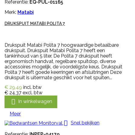
Referentie:
EQ-PUL-01165
Merk:
Matabi
DRUKSPUIT MATABI POLITA 7
Drukspuit Matabi Polita 7 hoogwaardige betaalbare
drukspuit. Drukspuit Matabi Polita 7 heeft een
tankinhoud van 5 liter. De Polita 7 drukspuit heeft
ergonomisch handvat, regelbare spuitdop, diverse
accessoires mogelijk, de voordeligste keus. Drukspuit
Polita 7 heeft goede keerringen en afsluitringen Deze
drukspuit is uitermate geschikt voor het spuiten...
€ 29,49
incl. btw
€ 24,37
excl. btw

In winkelwagen
Meer

Snel bekijken
Referentie:
INPEP-04179