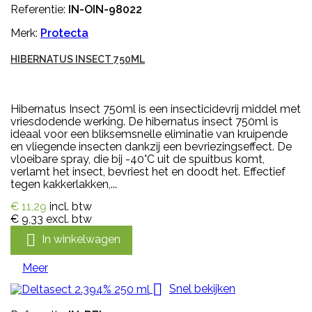
Referentie:
IN-OIN-98022
Merk:
Protecta
HIBERNATUS INSECT 750ML
Hibernatus Insect 750ml is een insecticidevrij middel met
vriesdodende werking. De hibernatus insect 750ml is
ideaal voor een bliksemsnelle eliminatie van kruipende
en vliegende insecten dankzij een bevriezingseffect. De
vloeibare spray, die bij -40°C uit de spuitbus komt,
verlamt het insect, bevriest het en doodt het. Effectief
tegen kakkerlakken,...
€ 11,29
incl. btw
€ 9,33
excl. btw

In winkelwagen
Meer

Snel bekijken