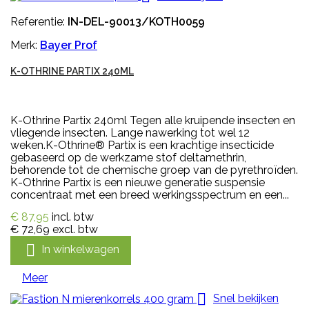
Referentie:
IN-DEL-90013/KOTH0059
Merk:
Bayer Prof
K-OTHRINE PARTIX 240ML
K-Othrine Partix 240ml Tegen alle kruipende insecten en
vliegende insecten. Lange nawerking tot wel 12
weken.K-Othrine® Partix is een krachtige insecticide
gebaseerd op de werkzame stof deltamethrin,
behorende tot de chemische groep van de pyrethroïden.
K-Othrine Partix is een nieuwe generatie suspensie
concentraat met een breed werkingsspectrum en een...
€ 87,95
incl. btw
€ 72,69
excl. btw

In winkelwagen
Meer

Snel bekijken