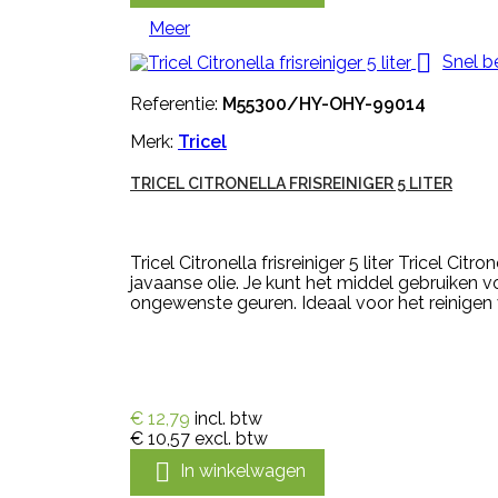
Meer

Snel b
Referentie:
M55300/HY-OHY-99014
Merk:
Tricel
TRICEL CITRONELLA FRISREINIGER 5 LITER
Tricel Citronella frisreiniger 5 liter Tricel Cit
javaanse olie. Je kunt het middel gebruiken vo
ongewenste geuren. Ideaal voor het reinigen v
€ 12,79
incl. btw
€ 10,57
excl. btw

In winkelwagen