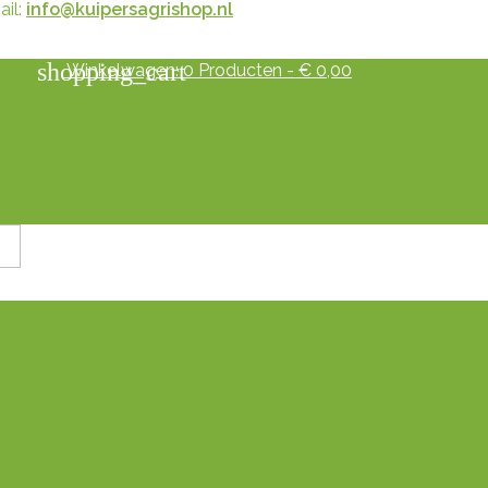
il:
info@kuipersagrishop.nl
shopping_cart
Winkelwagen:
0
Producten - € 0,00