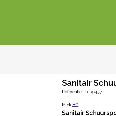
Sanitair Sch
Referentie
T1009457
Merk
HG
Sanitair Schuurs