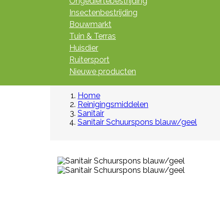
Ongediertebestrijding
Insectenbestrijding
Bouwmarkt
Tuin & Terras
Huisdier
Ruitersport
Nieuwe producten
Home
Reinigingsmiddelen
Sanitair
Sanitair Schuurspons blauw/geel