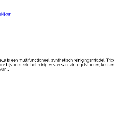
ekijken
ronella is een multifunctioneel, synthetisch reinigingsmiddel. Tri
or bijvoorbeeld het reinigen van sanitair, tegelvloeren, keuke
an...