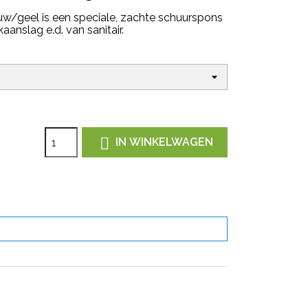
uw/geel is een speciale, zachte schuurspons
aanslag e.d. van sanitair.

IN WINKELWAGEN