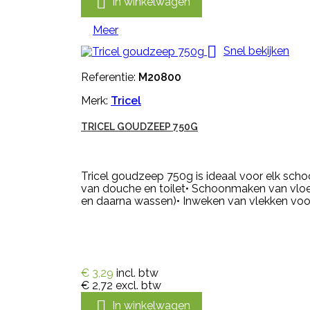

In winkelwagen
Meer

Snel bekijken
Referentie:
M20800
Merk:
Tricel
TRICEL GOUDZEEP 750G
Tricel goudzeep 750g is ideaal voor elk sch
van douche en toilet• Schoonmaken van vloe
en daarna wassen)• Inweken van vlekken voor 
€ 3,29
incl. btw
€ 2,72
excl. btw

In winkelwagen