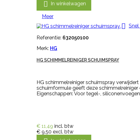

In winkelwagen
Meer

Snel
Referentie:
632050100
Merk:
HG
HG SCHIMMELREINIGER SCHUIMSPRAY
HG schimmelreiniger schuimspray verwijdert
schuimformule geeft deze schimmelreiniger e
Eigenschappen: Voor tegel-, siliconenvoegen,
€ 11,49
incl. btw
€ 9,50
excl. btw