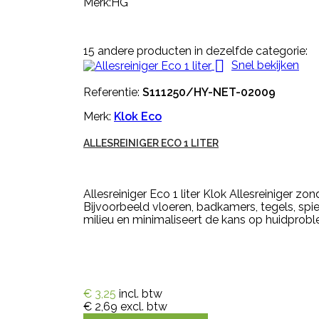
Merk:HG
15 andere producten in dezelfde categorie:

Snel bekijken
Referentie:
S111250/HY-NET-02009
Merk:
Klok Eco
ALLESREINIGER ECO 1 LITER
Allesreiniger Eco 1 liter Klok Allesreiniger z
Bijvoorbeeld vloeren, badkamers, tegels, spi
milieu en minimaliseert de kans op huidprob
€ 3,25
incl. btw
€ 2,69
excl. btw