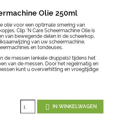
eermachine Olie 250ml
je olie voor een optimale smering van
pjes. Clip 'N Care Scheermachine Olie is
iën van bewegende delen in de scheerkop,
uiksaanwijzing van uw scheermachine.
heermachines en tondeuses.
n de messen (enkele druppels) tijdens het
en van de messen. Door het regelmatig en
messen kunt u oververhitting en vroegtijdige

IN WINKELWAGEN