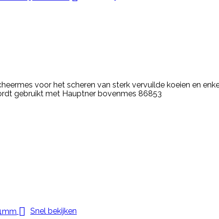
heermes voor het scheren van sterk vervuilde koeien en enk
rdt gebruikt met Hauptner bovenmes 86853

Snel bekijken