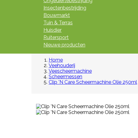
Ongediertebestrijding
Insectenbestrijding
Bouwmarkt
Tuin & Terras
Huisdier
Ruitersport
Nieuwe producten
Home
Veehouderij
Veescheermachine
Scheermessen
Clip 'N Care Scheermachine Olie 250ml