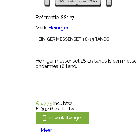
Referentie:
SS127
Merk:
Heiniger
HEINIGER MESSENSET 18-15 TANDS
Heiniger messenset 18-15 tands is een mess
ondermes 18 tand.
€ 47,75
incl. btw
€ 39,46
excl. btw

In winkelwagen
Meer