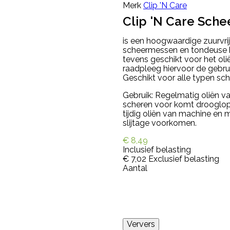
Merk
Clip 'N Care
Clip 'N Care Sch
is een hoogwaardige zuurvri
scheermessen en tondeuse ko
tevens geschikt voor het ol
raadpleeg hiervoor de gebr
Geschikt voor alle typen sc
Gebruik: Regelmatig oliën va
scheren voor komt drooglop
tijdig oliën van machine en 
slijtage voorkomen.
€ 8,49
Inclusief belasting
€ 7,02
Exclusief belasting
Aantal