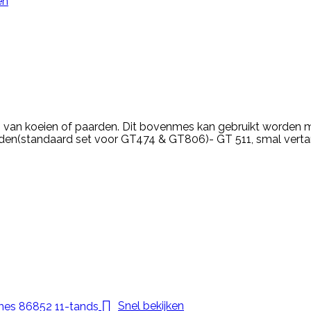
en
van koeien of paarden. Dit bovenmes kan gebruikt worden
den(standaard set voor GT474 & GT806)- GT 511, smal vertand

Snel bekijken