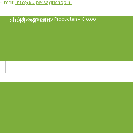
E-mail:
info@kuipersagrishop.nl
shopping_cart
Winkelwagen:
0
Producten - € 0,00