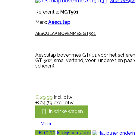

Snel bekijk
Referentie:
MGT501
Merk:
Aesculap
AESCULAP BOVENMES GT501
Aesculap bovenmes GT501 voor het scheren 
GT 502, smal vertand, voor runderen en paar
scheren)
€ 29,99
incl. btw
€ 24,79
excl. btw

In winkelwagen
Meer
- € 10,00
In prijs verlaagd