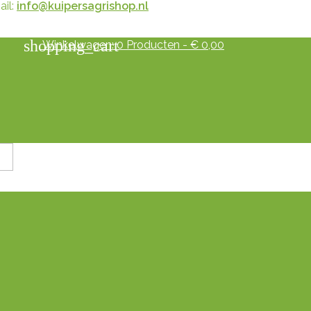
il:
info@kuipersagrishop.nl
shopping_cart
Winkelwagen:
0
Producten - € 0,00