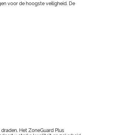
en voor de hoogste veiligheid. De
n draden. Het ZoneGuard Plus