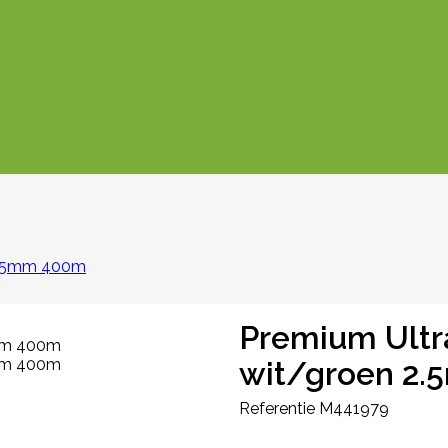
 2.5mm 400m
Premium Ultr
wit/groen 2
Referentie
M441979