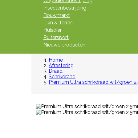
Ongediertebestrijding
Insectenbestrijding
Bouwmarkt
Tuin & Terras
Huisdier
Ruitersport
Nieuwe producten
Home
Afrastering
Draad
Schrikdraad
Premium Ultra schrikdraad wit/groen