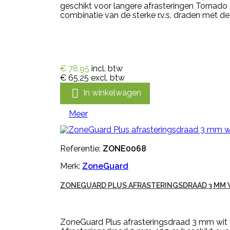
geschikt voor langere afrasteringen Tornado
combinatie van de sterke r.v.s. draden met de
€ 78,95
incl. btw
€ 65,25
excl. btw

In winkelwagen
Meer
Referentie:
ZONE0068
Merk:
ZoneGuard
ZONEGUARD PLUS AFRASTERINGSDRAAD 3 MM 
ZoneGuard Plus afrasteringsdraad 3 mm wit e