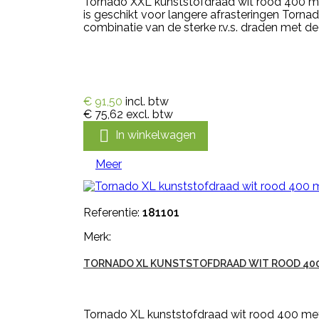
Tornado XXL kunststofdraad wit rood 400 met
is geschikt voor langere afrasteringen Torn
combinatie van de sterke r.v.s. draden met de
€ 91,50
incl. btw
€ 75,62
excl. btw

In winkelwagen
Meer
Referentie:
181101
Merk:
TORNADO XL KUNSTSTOFDRAAD WIT ROOD 40
Tornado XL kunststofdraad wit rood 400 meter