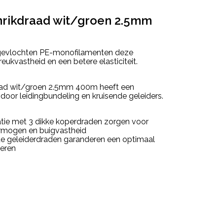
hrikdraad wit/groen 2.5mm
 gevlochten PE-monofilamenten deze
ukvastheid en een betere elasticiteit.
aad wit/groen 2.5mm 400m heeft een
or leidingbundeling en kruisende geleiders.
atie met 3 dikke koperdraden zorgen voor
rmogen en buigvastheid
de geleiderdraden garanderen een optimaal
ieren