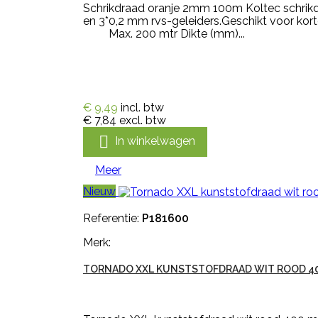
Schrikdraad oranje 2mm 100m Koltec schrikd
en 3*0,2 mm rvs-geleiders.Geschikt voor 
Max. 200 mtr Dikte (mm)...
€ 9,49
incl. btw
€ 7,84
excl. btw

In winkelwagen
Meer
Nieuw
Referentie:
P181600
Merk:
TORNADO XXL KUNSTSTOFDRAAD WIT ROOD 4