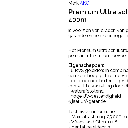
Merk
AKO
Premium Ultra sc
400m
is voorzien van draden van
garanderen een zeer hoge bre
Het Premium Ultra schrikdr
permanente stroomtoevoer do
Eigenschappen:
• 6 RVS geleiders in combin
een zeer hoog geleidend ve
• doorlopende buitenliggen
contact bij aanraking door d
• waterafstotend
• hoge UV-bestendigheid
5 jaar UV-garantie
Technische informatie:
- Max. afrastering: 25.000 m
- Weerstand Ohm: 0.08
- Aantal geleiders: 9