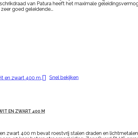
 schrikdraad van Patura heeft het maximale geleidingsvermog
 zeer goed geleidende...

Snel bekijken
WIT EN ZWART 400 M
n zwart 400 m bevat roestvrij stalen draden en lichtmetale