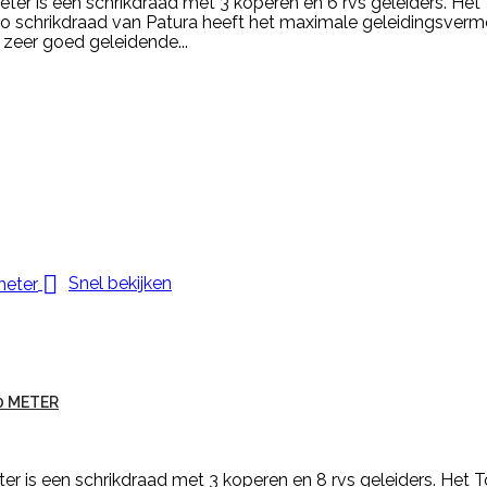
er is een schrikdraad met 3 koperen en 6 rvs geleiders. Het
ado schrikdraad van Patura heeft het maximale geleidingsverm
 zeer goed geleidende...

Snel bekijken
0 METER
 is een schrikdraad met 3 koperen en 8 rvs geleiders. Het T