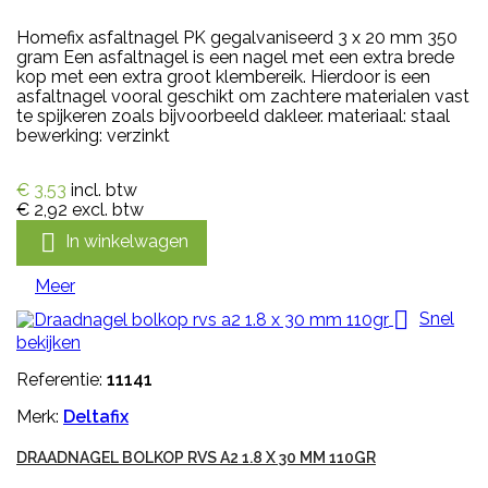
Homefix asfaltnagel PK gegalvaniseerd 3 x 20 mm 350
gram Een asfaltnagel is een nagel met een extra brede
kop met een extra groot klembereik. Hierdoor is een
asfaltnagel vooral geschikt om zachtere materialen vast
te spijkeren zoals bijvoorbeeld dakleer. materiaal: staal
bewerking: verzinkt
€ 3,53
incl. btw
€ 2,92
excl. btw

In winkelwagen
Meer

Snel
bekijken
Referentie:
11141
Merk:
Deltafix
DRAADNAGEL BOLKOP RVS A2 1.8 X 30 MM 110GR