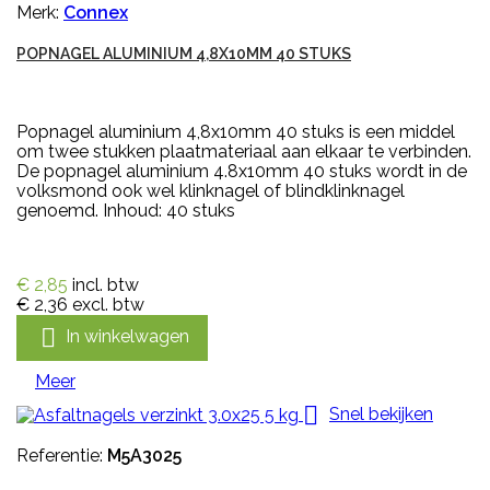
Merk:
Connex
POPNAGEL ALUMINIUM 4,8X10MM 40 STUKS
Popnagel aluminium 4,8x10mm 40 stuks is een middel
om twee stukken plaatmateriaal aan elkaar te verbinden.
De popnagel aluminium 4.8x10mm 40 stuks wordt in de
volksmond ook wel klinknagel of blindklinknagel
genoemd. Inhoud: 40 stuks
€ 2,85
incl. btw
€ 2,36
excl. btw

In winkelwagen
Meer

Snel bekijken
Referentie:
M5A3025