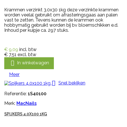
Krammen verzinkt 3.0x30 1kg deze verzinkte krammen
worden veelal gebruikt om afrasteringsgaas aan palen
vast te zetten. Tevens kunnen de krammen ook
hobbymatig gebruikt worden bij bv bloemschikken e.d.
Inhoud per kuipje ca. 297 stuks.
€ 9,09
incl. btw
€ 7,51
excl. btw

In winkelwagen
Meer

Snel bekijken
Referentie:
1S40100
Merk:
MacNails
SPIJKERS 4.0X100 1KG