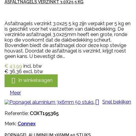
ASFALTNAGELS VERZINKT 3.0X25 5 KG
Asfaltnagels verzinkt 3.0x25 5 kg zijn verpakt per 5 kg en
is geschikt voor het vastzetten van dakbedekking. De
verzinkte asfaltnagel 3.0x25mm heeft een grote, ronde
kop die voorkomt dat de dakbedekking scheurt.
Bovendien biedt de asfaltnagel door deze kop stevige
houvast. Doordat de asfaltnagel is verzinkt, krijgt roest
geen kans. U bevestigt de...
€ 43,99
incl. btw
€ 36,36
excl. btw

In winkelwagen
Meer

Snel bekijken
Referentie:
COXT195365
Merk:
Connex
POPNAGEL ALUMINIUM 3X6MM 50 STUKS