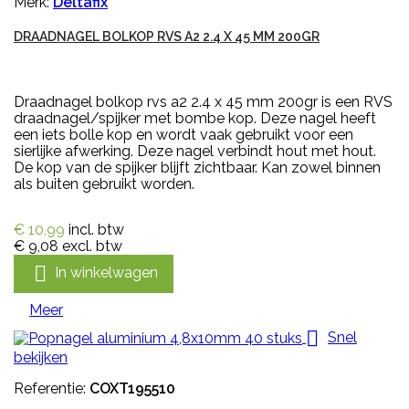
Merk:
Deltafix
DRAADNAGEL BOLKOP RVS A2 2.4 X 45 MM 200GR
Draadnagel bolkop rvs a2 2.4 x 45 mm 200gr is een RVS
draadnagel/spijker met bombe kop. Deze nagel heeft
een iets bolle kop en wordt vaak gebruikt voor een
sierlijke afwerking. Deze nagel verbindt hout met hout.
De kop van de spijker blijft zichtbaar. Kan zowel binnen
als buiten gebruikt worden.
€ 10,99
incl. btw
€ 9,08
excl. btw

In winkelwagen
Meer

Snel
bekijken
Referentie:
COXT195510