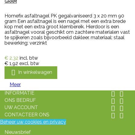
GRAM
Homefix asfaltnagel PK gegalvaniseerd 3 x 20 mm 90
gram Een asfaltnagel is een nagel met een extra brede
kop met een extra groot klembereik. Hierdoor is een
asfaltnagel vooral geschikt om zachtere materialen vast
te spijkeren zoals bijvoorbeeld dakleer. materiaal: staal
bewerking: verzinkt
€ 2,32
incl. btw
€ 1,92
excl. btw

In winkelwagen
Meer
INFORMATIE


ONS BEDRIJF


UW ACCOUNT


CONTACTEER ONS


Beheer uw cookies en privacy
Nieuwsbrief