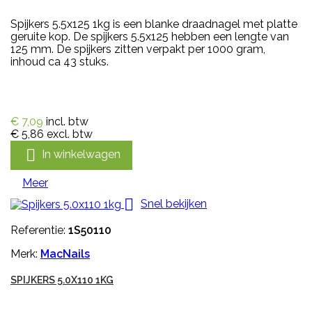
Spijkers 5.5x125 1kg is een blanke draadnagel met platte
geruite kop. De spijkers 5.5x125 hebben een lengte van
125 mm. De spijkers zitten verpakt per 1000 gram,
inhoud ca 43 stuks.
€ 7,09
incl. btw
€ 5,86
excl. btw

In winkelwagen
Meer

Snel bekijken
Referentie:
1S50110
Merk:
MacNails
SPIJKERS 5.0X110 1KG