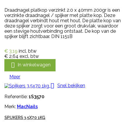
Draadnagel platkop verzinkt 2.0 x 40mm 200gr is een
verzinkte draadnagel / spijker met platte kop. Deze
draadnagel verbindt hout met hout. De platte kop van
deze spijker zorgt voor een groot drukvlak, waardoor
een stevige houtverbinding ontstaat. De kop van de
spijker blijft zichtbaar. DIN 1151B
€ 3,19
incl. btw
€ 2,64
excl. btw

In winkelwagen
Meer

Snel bekijken
Referentie:
1S3570
Merk:
MacNails
SPIJKERS 3.5X70 1KG