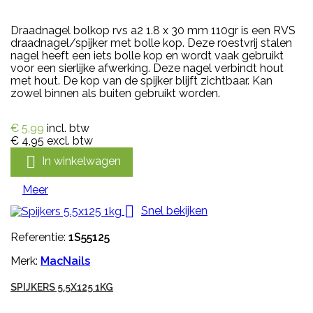
Draadnagel bolkop rvs a2 1.8 x 30 mm 110gr is een RVS
draadnagel/spijker met bolle kop. Deze roestvrij stalen
nagel heeft een iets bolle kop en wordt vaak gebruikt
voor een sierlijke afwerking. Deze nagel verbindt hout
met hout. De kop van de spijker blijft zichtbaar. Kan
zowel binnen als buiten gebruikt worden.
€ 5,99
incl. btw
€ 4,95
excl. btw

In winkelwagen
Meer

Snel bekijken
Referentie:
1S55125
Merk:
MacNails
SPIJKERS 5.5X125 1KG