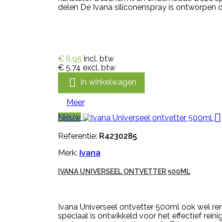
delen De Ivana siliconenspray is ontworpen om
€ 6,95
incl. btw
€ 5,74
excl. btw

In winkelwagen
Meer

Nieuw
Referentie:
R4230285
Merk:
Ivana
IVANA UNIVERSEEL ONTVETTER 500ML
Ivana Universeel ontvetter 500ml ook wel re
speciaal is ontwikkeld voor het effectief re