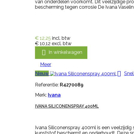
van onderdelen voorkomt. Dit veelzijdige pr
bescherming tegen corrosie De Ivana Vaseline
€ 12,25
incl. btw
€ 10,12
excl. btw

In winkelwagen
Meer

Nieuw
Snel
Referentie:
R4270089
Merk:
Ivana
IVANA SILICONENSPRAY 400ML
Ivana Siliconenspray 400ml is een veelzijdi
kunststof beschermt en onderhoudt. Deze spr