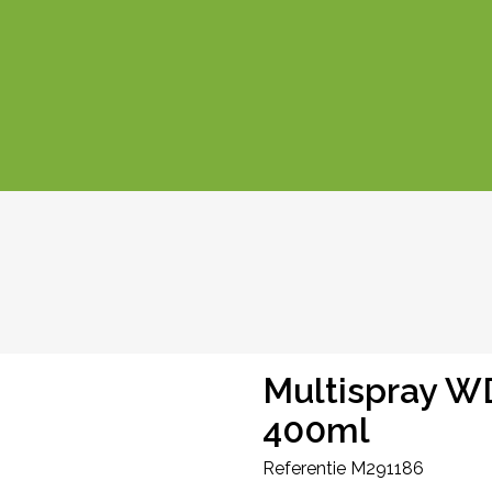
Multispray W
400ml
Referentie
M291186