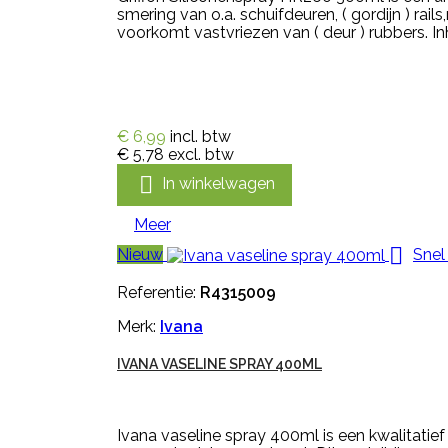
smering van o.a. schuifdeuren, ( gordijn ) rail
voorkomt vastvriezen van ( deur ) rubbers. In
€ 6,99
incl. btw
€ 5,78
excl. btw

In winkelwagen
Meer

Nieuw
Snel
Referentie:
R4315009
Merk:
Ivana
IVANA VASELINE SPRAY 400ML
Ivana vaseline spray 400ml is een kwalitatie