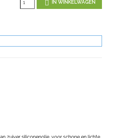

IN WINKELWAGEN
n zuiver siliconenolie, voor schone en lichte