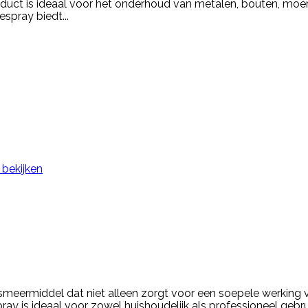
oduct is ideaal voor het onderhoud van metalen, bouten, moe
spray biedt...
 bekijken
g smeermiddel dat niet alleen zorgt voor een soepele werkin
ay is ideaal voor zowel huishoudelijk als professioneel geb