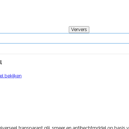
l
el bekijken
verseel transparant glij, smeer en antihechtmddel op basis va