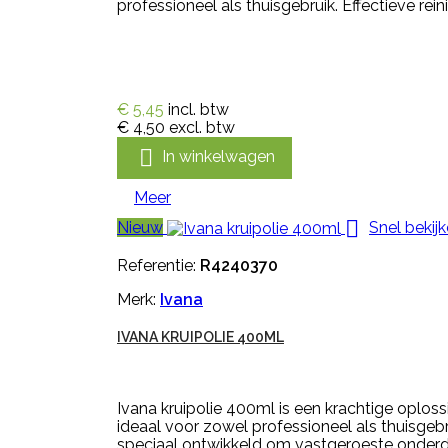
professioneel als thuisgebruik. Effectieve reini
€ 5,45
incl. btw
€ 4,50
excl. btw

In winkelwagen
Meer

Nieuw
Snel bekij
Referentie:
R4240370
Merk:
Ivana
IVANA KRUIPOLIE 400ML
Ivana kruipolie 400ml is een krachtige oplos
ideaal voor zowel professioneel als thuisgebru
speciaal ontwikkeld om vastgeroeste onderde