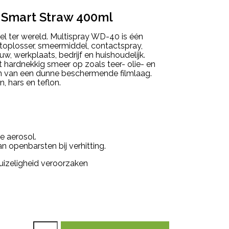
 Smart Straw 400ml
l ter wereld. Multispray WD-40 is één
stoplosser, smeermiddel, contactspray,
uw, werkplaats, bedrijf en huishoudelijk.
st hardnekkig smeer op zoals teer- olie- en
len van een dunne beschermende filmlaag.
n, hars en teflon.
e aerosol.
 openbarsten bij verhitting.
uizeligheid veroorzaken