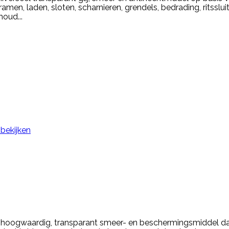
s,ramen, laden, sloten, scharnieren, grendels, bedrading, ritsslu
houd...
 bekijken
f hoogwaardig, transparant smeer- en beschermingsmiddel dat 