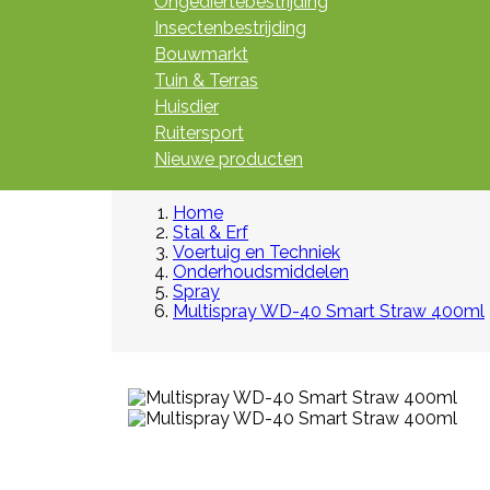
Ongediertebestrijding
Insectenbestrijding
Bouwmarkt
Tuin & Terras
Huisdier
Ruitersport
Nieuwe producten
Home
Stal & Erf
Voertuig en Techniek
Onderhoudsmiddelen
Spray
Multispray WD-40 Smart Straw 400ml