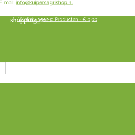
E-mail:
info@kuipersagrishop.nl
shopping_cart
Winkelwagen:
0
Producten - € 0,00