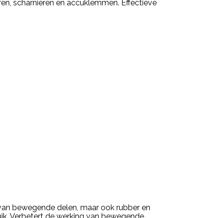
ren, scharnieren en accuklemmen. Effectieve
g van bewegende delen, maar ook rubber en
ruik. Verbetert de werking van bewegende