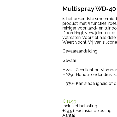
Multispray WD-40
is het bekendste smeermidde
product met 5 functies: roe
reiniger, voor land- en tuinbo
Doordringt, verwijdert en lo
vetresten. Voorziet alle de
Weert vocht. Vrij van silicone
Gevaaraanduiding
Gevaar
H222- Zeer licht ontvlambar
H229- Houder onder druk: kan
H336- Kan slaperigheid of d
€ 11,99
Inclusief belasting
€ 9,91
Exclusief belasting
Aantal