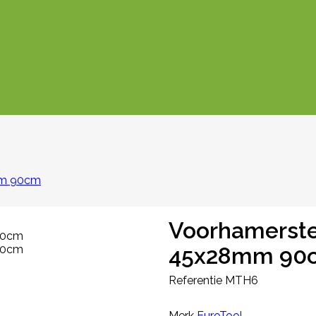
mm 90cm
Voorhamerstee
45x28mm 90
Referentie
MTH6
Merk
EuroTool