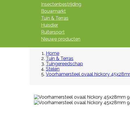
Insectenbestrijding
Bouwmarkt
Tuin & Terras
Huisdier
Ruitersport
Nieuwe producten
Home
Tuin & Terras
Tuingereedschap
Stelen
Voorhamersteel ovaal hickory 45x28