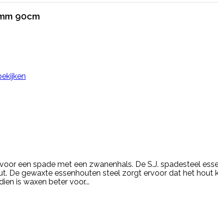
28mm 90cm
bekijken
 voor een spade met een zwanenhals. De S.J. spadesteel ess
ut. De gewaxte essenhouten steel zorgt ervoor dat het hout
ien is waxen beter voor...