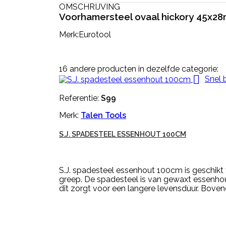
OMSCHRIJVING
Voorhamersteel ovaal hickory 45x
Merk:Eurotool
16 andere producten in dezelfde categorie:

Snel 
Referentie:
S99
Merk:
Talen Tools
S.J. SPADESTEEL ESSENHOUT 100CM
S.J. spadesteel essenhout 100cm is geschikt
greep. De spadesteel is van gewaxt essenho
dit zorgt voor een langere levensduur. Bovend