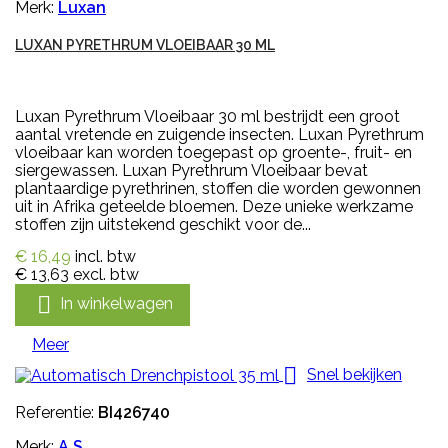
Merk:
Luxan
LUXAN PYRETHRUM VLOEIBAAR 30 ML
Luxan Pyrethrum Vloeibaar 30 ml bestrijdt een groot
aantal vretende en zuigende insecten. Luxan Pyrethrum
vloeibaar kan worden toegepast op groente-, fruit- en
siergewassen. Luxan Pyrethrum Vloeibaar bevat
plantaardige pyrethrinen, stoffen die worden gewonnen
uit in Afrika geteelde bloemen. Deze unieke werkzame
stoffen zijn uitstekend geschikt voor de...
€ 16,49
incl. btw
€ 13,63
excl. btw

In winkelwagen
Meer

Snel bekijken
Referentie:
BI426740
Merk:
A.S