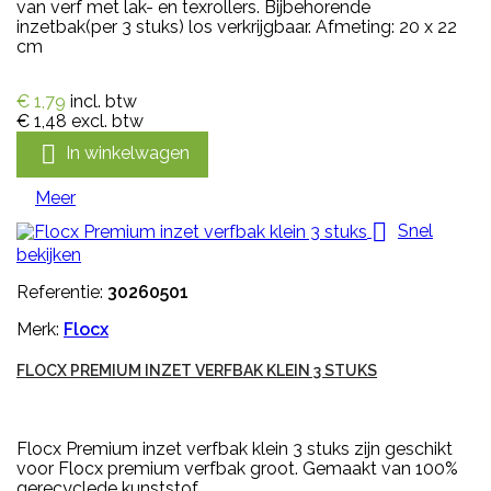
van verf met lak- en texrollers. Bijbehorende
inzetbak(per 3 stuks) los verkrijgbaar. Afmeting: 20 x 22
cm
€ 1,79
incl. btw
€ 1,48
excl. btw

In winkelwagen
Meer

Snel
bekijken
Referentie:
30260501
Merk:
Flocx
FLOCX PREMIUM INZET VERFBAK KLEIN 3 STUKS
Flocx Premium inzet verfbak klein 3 stuks zijn geschikt
voor Flocx premium verfbak groot. Gemaakt van 100%
gerecyclede kunststof.