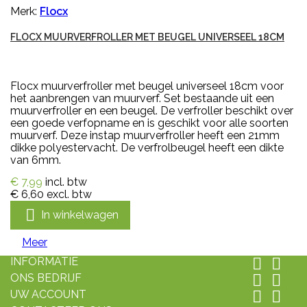
Merk:
Flocx
FLOCX MUURVERFROLLER MET BEUGEL UNIVERSEEL 18CM
Flocx muurverfroller met beugel universeel 18cm voor
het aanbrengen van muurverf. Set bestaande uit een
muurverfroller en een beugel. De verfroller beschikt over
een goede verfopname en is geschikt voor alle soorten
muurverf. Deze instap muurverfroller heeft een 21mm
dikke polyestervacht. De verfrolbeugel heeft een dikte
van 6mm.
€ 7,99
incl. btw
€ 6,60
excl. btw

In winkelwagen
Meer
INFORMATIE


ONS BEDRIJF


UW ACCOUNT

