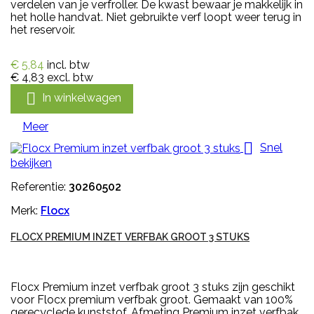
verdelen van je verfroller. De kwast bewaar je makkelijk in
het holle handvat. Niet gebruikte verf loopt weer terug in
het reservoir.
€ 5,84
incl. btw
€ 4,83
excl. btw

In winkelwagen
Meer

Snel
bekijken
Referentie:
30260502
Merk:
Flocx
FLOCX PREMIUM INZET VERFBAK GROOT 3 STUKS
Flocx Premium inzet verfbak groot 3 stuks zijn geschikt
voor Flocx premium verfbak groot. Gemaakt van 100%
gerecyclede kunststof. Afmeting Premium inzet verfbak