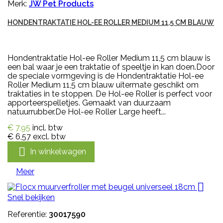
Merk:
JW Pet Products
HONDENTRAKTATIE HOL-EE ROLLER MEDIUM 11,5 CM BLAUW
Hondentraktatie Hol-ee Roller Medium 11,5 cm blauw is
een bal waar je een traktatie of speeltje in kan doen.Door
de speciale vormgeving is de Hondentraktatie Hol-ee
Roller Medium 11,5 cm blauw uitermate geschikt om
traktaties in te stoppen. De Hol-ee Roller is perfect voor
apporteerspelletjes. Gemaakt van duurzaam
natuurrubber.De Hol-ee Roller Large heeft...
€ 7,95
incl. btw
€ 6,57
excl. btw

In winkelwagen
Meer

Snel bekijken
Referentie:
30017590