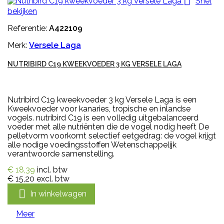

Snel
bekijken
Referentie:
A422109
Merk:
Versele Laga
NUTRIBIRD C19 KWEEKVOEDER 3 KG VERSELE LAGA
Nutribird C19 kweekvoeder 3 kg Versele Laga is een
Kweekvoeder voor kanaries, tropische en inlandse
vogels. nutribird C19 is een volledig uitgebalanceerd
voeder met alle nutriënten die de vogel nodig heeft De
pelletvorm voorkomt selectief eetgedrag: de vogel krijgt
alle nodige voedingsstoffen Wetenschappelijk
verantwoorde samenstelling.
€ 18,39
incl. btw
€ 15,20
excl. btw

In winkelwagen
Meer