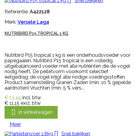

Snel bekijken
Referentie:
A422128
Merk:
Versele Laga
NUTRIBIRD P15 TROPICAL 1 KG
Nutribird P15 tropical 1 kg is een onderhoudsvoeder voor
papegaaien. Nutribird P15 tropical is een volledig
uitgebalanceerd voeder met alle nutriënten die de vogel
nodig heeft. De pelletvorm voorkomt selectief
eetgedrag: de vogel krijgt alle nodige voedingsstoffen.
Product samenstelling Granen Zaden (min. 10 % gepelde
aardnoten) Vruchten (min. 5 % vers...
€ 13,49
incl. btw
€ 11,15
excl. btw

In winkelwagen
Meer

Snel bekijken