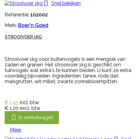

Snel bekijken
Referentie:
102002
Merk:
Boer'n Goed
STROOIVOER 1KG
Strooivoer 1kg voor buitenvogels is een mengsel van
zaden en granen. Het strooivoer 1kg is geschikt om
tuinvogels wat extra's te kunnen bieden. U kunt ze extra
voordelig bijvoeden. Ingredienten: tarwe, rode dari,
maisgrutten, wit millet, zwarte zonnebloempitten.
€ 1,45
incl. btw
€ 1,20
excl. btw

In winkelwagen
Meer