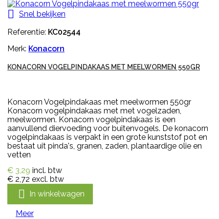

Snel bekijken
Referentie:
KC02544
Merk:
Konacorn
KONACORN VOGELPINDAKAAS MET MEELWORMEN 550GR
Konacorn Vogelpindakaas met meelwormen 550gr
Konacorn vogelpindakaas met met vogelzaden,
meelwormen. Konacorn vogelpindakaas is een
aanvullend diervoeding voor buitenvogels. De konacorn
vogelpindakaas is verpakt in een grote kunststof pot en
bestaat uit pinda's, granen, zaden, plantaardige olie en
vetten
€ 3,29
incl. btw
€ 2,72
excl. btw

In winkelwagen
Meer