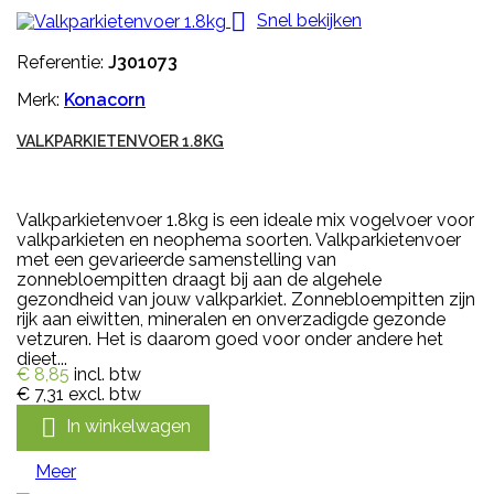

Snel bekijken
Referentie:
J301073
Merk:
Konacorn
VALKPARKIETENVOER 1.8KG
Valkparkietenvoer 1.8kg is een ideale mix vogelvoer voor
valkparkieten en neophema soorten. Valkparkietenvoer
met een gevarieerde samenstelling van
zonnebloempitten draagt bij aan de algehele
gezondheid van jouw valkparkiet. Zonnebloempitten zijn
rijk aan eiwitten, mineralen en onverzadigde gezonde
vetzuren. Het is daarom goed voor onder andere het
dieet...
€ 8,85
incl. btw
€ 7,31
excl. btw

In winkelwagen
Meer