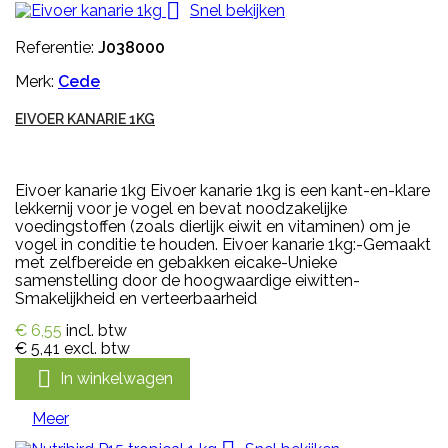

Snel bekijken
Referentie:
J038000
Merk:
Cede
EIVOER KANARIE 1KG
Eivoer kanarie 1kg Eivoer kanarie 1kg is een kant-en-klare
lekkernij voor je vogel en bevat noodzakelijke
voedingstoffen (zoals dierlijk eiwit en vitaminen) om je
vogel in conditie te houden. Eivoer kanarie 1kg:-Gemaakt
met zelfbereide en gebakken eicake-Unieke
samenstelling door de hoogwaardige eiwitten-
Smakelijkheid en verteerbaarheid
€ 6,55
incl. btw
€ 5,41
excl. btw

In winkelwagen
Meer