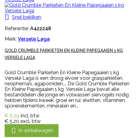

Snel bekijken
Referentie:
A422248
Merk:
Versele Laga
GOLD CRUMBLE PARKIETEN EN KLEINE PAPEGAAIEN 1 KG
VERSELE LAGA
Gold Crumble Parkieten En Kleine Papegaaien 1 kg
Versele Laga is een droog eivoer voor grasparkieten,
neophema’s, agaporniden,... De Gold Crumble Parkieten
En Kleine Papegaaien 1 kg Versele Laga bevat alle
bestanddelen die jonge en volwassen siervogels nodig
hebben tijdens kweek, groei en rui: eiwitten, vitaminen,
sporenelementen, mineralen en...
€ 6,29
incl. btw
€ 5,20
excl. btw

In winkelwagen