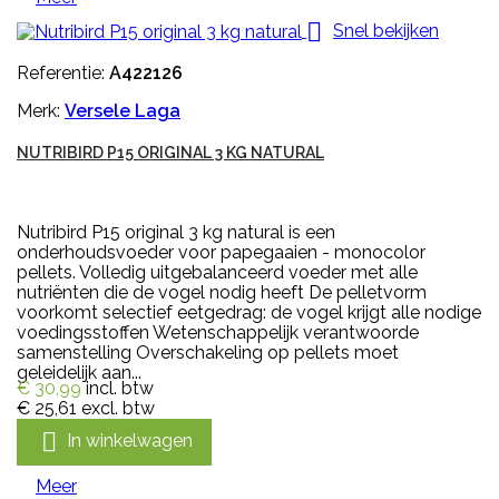

Snel bekijken
Referentie:
A422126
Merk:
Versele Laga
NUTRIBIRD P15 ORIGINAL 3 KG NATURAL
Nutribird P15 original 3 kg natural is een
onderhoudsvoeder voor papegaaien - monocolor
pellets. Volledig uitgebalanceerd voeder met alle
nutriënten die de vogel nodig heeft De pelletvorm
voorkomt selectief eetgedrag: de vogel krijgt alle nodige
voedingsstoffen Wetenschappelijk verantwoorde
samenstelling Overschakeling op pellets moet
geleidelijk aan...
€ 30,99
incl. btw
€ 25,61
excl. btw

In winkelwagen
Meer