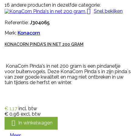
16 andere producten in dezelfde categorie:

Snel bekijken
Referentie:
J304065
Merk:
Konacorn
KONACORN PINDA'S IN NET 200 GRAM
KonaCorn Pinda's in net 200 gram is een pindanetje
voor buitenvogels. Deze KonaCorn Pinda`s in zijn pinda`s
van zeer goede kwaliteit en mag niet ontbreken in uw
tuin tijdens de herfst en winter.
€ 1,17
incl. btw
€ 0,96
excl. btw

In winkelwagen
Meer