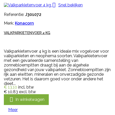

Snel bekijken
Referentie:
J301072
Merk:
Konacorn
VALKPARKIETENVOER 4 KG
Valkparkietenvoer 4 kg is een ideale mix vogelvoer voor
valkparkieten en neophema soorten. Valkparkietenvoer
met een gevarieerde samenstelling van
zonnebloempitten draagt bij aan de algehele
gezondheid van jouw valkparkiet. Zonnebloempitten zijn
rijk aan eiwitten, mineralen en onverzadigde gezonde
vetzuren. Het is daarom goed voor onder andere het
dieet...
€ 13,10
incl. btw
€ 10,83
excl. btw

In winkelwagen
Meer