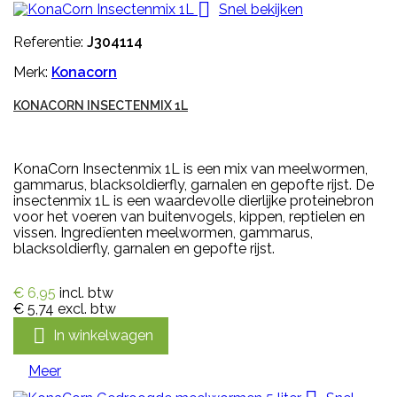

Snel bekijken
Referentie:
J304114
Merk:
Konacorn
KONACORN INSECTENMIX 1L
KonaCorn Insectenmix 1L is een mix van meelwormen,
gammarus, blacksoldierfly, garnalen en gepofte rijst. De
insectenmix 1L is een waardevolle dierlijke proteinebron
voor het voeren van buitenvogels, kippen, reptielen en
vissen. Ingredïenten meelwormen, gammarus,
blacksoldierfly, garnalen en gepofte rijst.
€ 6,95
incl. btw
€ 5,74
excl. btw

In winkelwagen
Meer