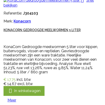

Snel
bekijken
Referentie:
J304103
Merk:
Konacorn
KONACORN GEDROOGDE MEELWORMEN 5 LITER
KonaCorn Gedroogde meelwormen 5 liter voor kippen,
buitenvogels, vissen en reptielen. Gevriesdroogde
meelwormen zijn een ware traktatie. Heerlijke
meelwormen van Konacorn, voor zeer veel dieren een
traktatie en eiwitrijke bijvoeding. Analyse: Ruw eiwit
51,23%, ruw vet 13,26%, ruwe as 9,85%, Water 11,24%
Inhoud: 5 liter / 860 gram
€ 17,75
incl. btw
€ 14,67
excl. btw

In winkelwagen
Meer