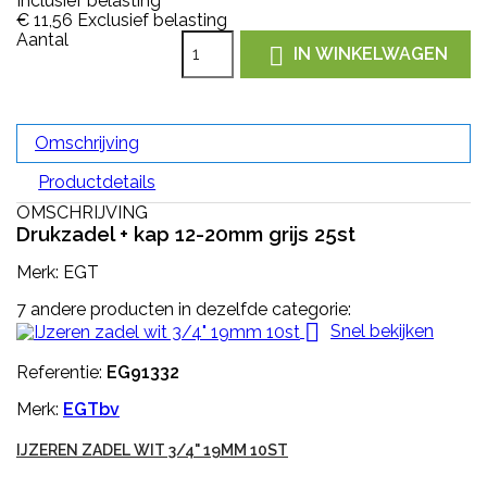
Inclusief belasting
€ 11,56
Exclusief belasting
Aantal

IN WINKELWAGEN
Omschrijving
Productdetails
OMSCHRIJVING
Drukzadel + kap 12-20mm grijs 25st
Merk: EGT
7 andere producten in dezelfde categorie:

Snel bekijken
Referentie:
EG91332
Merk:
EGTbv
IJZEREN ZADEL WIT 3/4" 19MM 10ST