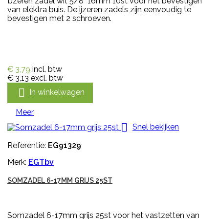
IJzeren zadel wit 5/8" 16mm 10st voor het bevestigen
van elektra buis. De ijzeren zadels zijn eenvoudig te
bevestigen met 2 schroeven.
€ 3,79
incl. btw
€ 3,13
excl. btw

In winkelwagen
Meer

Snel bekijken
Referentie:
EG91329
Merk:
EGTbv
SOMZADEL 6-17MM GRIJS 25ST
Somzadel 6-17mm grijs 25st voor het vastzetten van