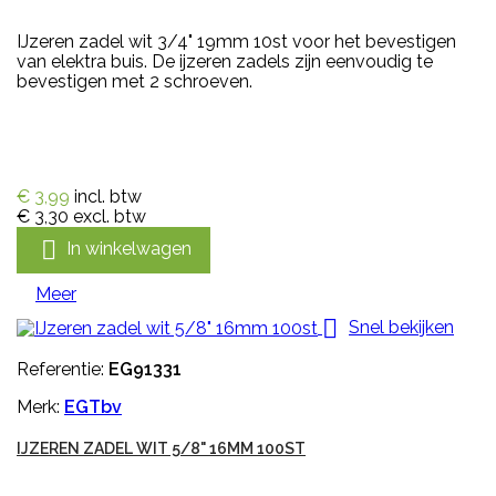
IJzeren zadel wit 3/4" 19mm 10st voor het bevestigen
van elektra buis. De ijzeren zadels zijn eenvoudig te
bevestigen met 2 schroeven.
€ 3,99
incl. btw
€ 3,30
excl. btw

In winkelwagen
Meer

Snel bekijken
Referentie:
EG91331
Merk:
EGTbv
IJZEREN ZADEL WIT 5/8" 16MM 100ST