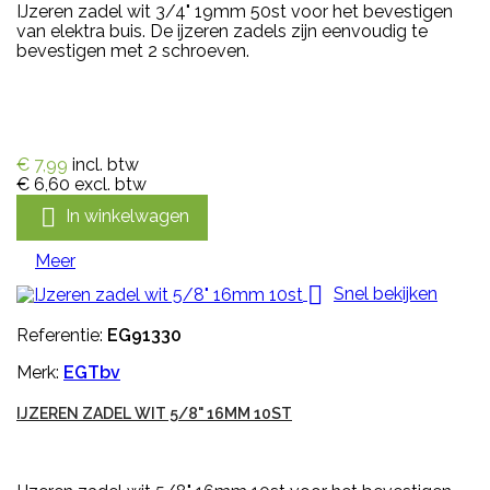
IJzeren zadel wit 3/4" 19mm 50st voor het bevestigen
van elektra buis. De ijzeren zadels zijn eenvoudig te
bevestigen met 2 schroeven.
€ 7,99
incl. btw
€ 6,60
excl. btw

In winkelwagen
Meer

Snel bekijken
Referentie:
EG91330
Merk:
EGTbv
IJZEREN ZADEL WIT 5/8" 16MM 10ST