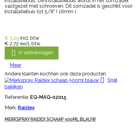
installatiebuis. De installatiebuis wordt in het somzadel
vastgezet met schroeven. Dit somzadel is geschikt voor
installatiebuis tot 5/8" ( 16mm )
€ 3,29
incl. btw
€ 2,72
excl. btw

In winkelwagen
Meer
Andere klanten kochten ook deze producten

Snel
bekijken
Referentie:
EQ-MAQ-02015
Merk:
Raidex
MERKSPRAY RAIDEX SCHAAP 500ML BLAUW