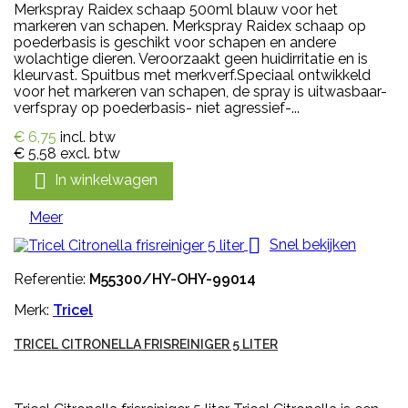
Merkspray Raidex schaap 500ml blauw voor het
markeren van schapen. Merkspray Raidex schaap op
poederbasis is geschikt voor schapen en andere
wolachtige dieren. Veroorzaakt geen huidirritatie en is
kleurvast. Spuitbus met merkverf.Speciaal ontwikkeld
voor het markeren van schapen, de spray is uitwasbaar-
verfspray op poederbasis- niet agressief-...
€ 6,75
incl. btw
€ 5,58
excl. btw

In winkelwagen
Meer

Snel bekijken
Referentie:
M55300/HY-OHY-99014
Merk:
Tricel
TRICEL CITRONELLA FRISREINIGER 5 LITER