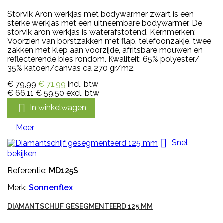
Storvik Aron werkjas met bodywarmer zwart is een
sterke werkjas met een uitneembare bodywarmer. De
storvik aron werkjas is waterafstotend. Kernmerken:
Voorzien van borstzakken met flap, telefoonzakje, twee
zakken met klep aan voorzijde, afritsbare mouwen en
reflecterende bies rondom. Kwaliteit: 65% polyester/
35% katoen/canvas ca 270 gr/m2.
€ 79,99
€ 71,99
incl. btw
€ 66,11
€ 59,50
excl. btw

In winkelwagen
Meer

Snel
bekijken
Referentie:
MD125S
Merk:
Sonnenflex
DIAMANTSCHIJF GESEGMENTEERD 125 MM