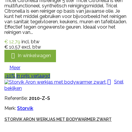
Tricel Citronella frisreiniger 5 liter Tricel Citronella is een
multifunctioneel, synthetisch reinigingsmiddel. Tricel
Citronella is een reiniger op basis van javaanse olie. Je
kunt het middel gebruiken voor bijvoorbeeld het reinigen
van sanitair, tegelvloeren, keukens, muren en tafelbladen.
Effectief tegen ongewenste geuren. Ideaal voor het
reinigen van...
€ 12,79
incl. btw
€ 10,57
excl. btw

In winkelwagen
Meer
-10%
In prijs verlaagd

Snel
bekijken
Referentie:
2010-Z-S
Merk:
Storvik
STORVIK ARON WERKJAS MET BODYWARMER ZWART