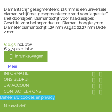
Diamantschijf gesegmenteerd 125 mm is een universele
diamantschijf met gesegmenteerde rand voor 'agressief',
snel doorslijpen. Diamantschijf voor haakseslijper.
Geschikt voor betonproducten. Diamant hoogte 7mm.
Diameter diamantschijf: 125 mm Asgat: 22,23 mm Dikte:
2 mm
€ 6,95
incl. btw
€ 5,74
excl. btw

In winkelwagen
Meer
INFORMATIE


ONS BEDRIJF


UW ACCOUNT


CONTACTEER ONS


Beheer uw cookies en privacy
Nieuwsbrief