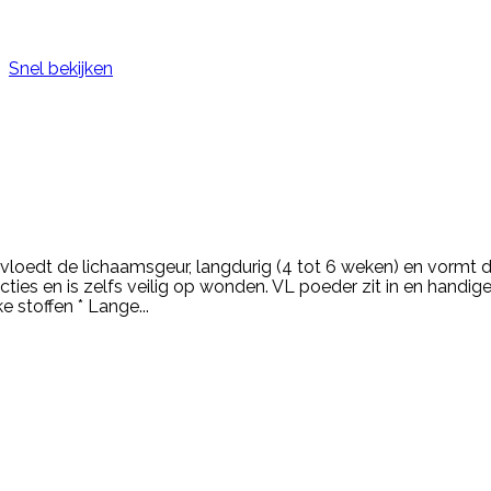
Snel bekijken
loedt de lichaamsgeur, langdurig (4 tot 6 weken) en vormt 
cties en is zelfs veilig op wonden. VL poeder zit in en handi
e stoffen * Lange...