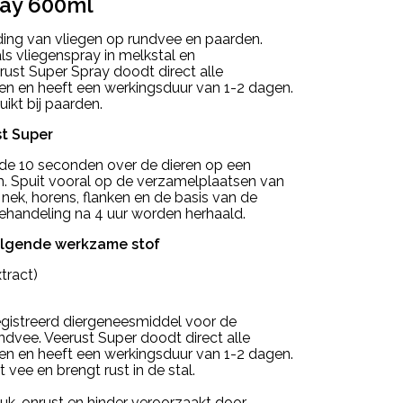
ray 600ml
jding van vliegen op rundvee en paarden.
als vliegenspray in melkstal en
erust Super Spray doodt direct alle
en en heeft een werkingsduur van 1-2 dagen.
ikt bij paarden.
st Super
nde 10 seconden over de dieren op een
. Spuit vooral op de verzamelplaatsen van
 nek, horens, flanken en de basis van de
behandeling na 4 uur worden herhaald.
olgende werkzame stof
tract)
registreerd diergeneesmiddel voor de
undvee. Veerust Super doodt direct alle
en en heeft een werkingsduur van 1-2 dagen.
vee en brengt rust in de stal.
uk, onrust en hinder veroorzaakt door