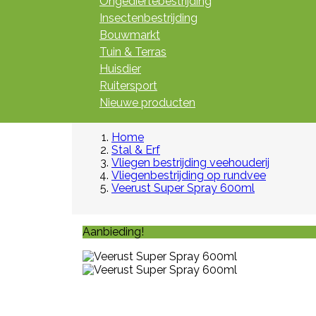
Ongediertebestrijding
Insectenbestrijding
Bouwmarkt
Tuin & Terras
Huisdier
Ruitersport
Nieuwe producten
Home
Stal & Erf
Vliegen bestrijding veehouderij
Vliegenbestrijding op rundvee
Veerust Super Spray 600ml
Aanbieding!