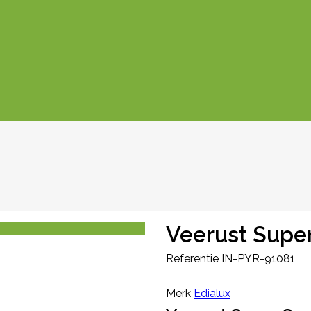
Veerust Supe
Referentie
IN-PYR-91081
Merk
Edialux