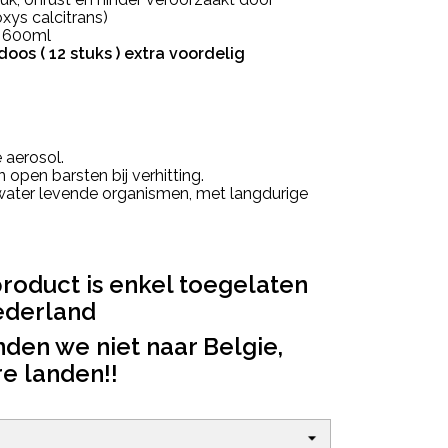
xys calcitrans)
: 600ml
oos ( 12 stuks ) extra voordelig
 aerosol.
open barsten bij verhitting.
 water levende organismen, met langdurige
product is enkel toegelaten
ederland
nden we niet naar Belgie,
re landen!!