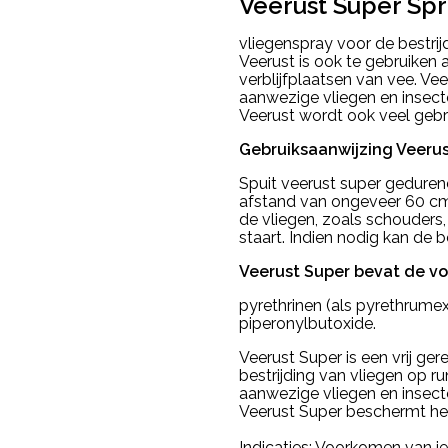
Veerust Super Sp
vliegenspray voor de bestri
Veerust is ook te gebruiken 
verblijfplaatsen van vee. Ve
aanwezige vliegen en insect
Veerust wordt ook veel gebru
Gebruiksaanwijzing Veeru
Spuit veerust super gedure
afstand van ongeveer 60 cm
de vliegen, zoals schouders,
staart. Indien nodig kan de 
Veerust Super bevat de v
pyrethrinen (als pyrethrumex
piperonylbutoxide.
Veerust Super is een vrij ge
bestrijding van vliegen op r
aanwezige vliegen en insect
Veerust Super beschermt het 
Indicaties: Voorkomen van je