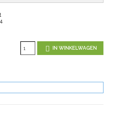
t
24

IN WINKELWAGEN