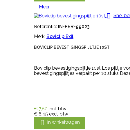
Meer

Snel be
Referentie:
IN-PER-99023
Merk:
Boviclip Exil
BOVICLIP BEVESTIGINGSPIJLTJE 10ST
Boviclip bevestigingspijltje 10st Los pijltje 
bevestigingspijltjes verpakt per 10 stuks Deze
€ 7,80
incl. btw
€ 6,45
excl. btw

In winkelwagen