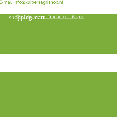
E-mail:
info@kuipersagrishop.nl
shopping_cart
Winkelwagen:
0
Producten - € 0,00