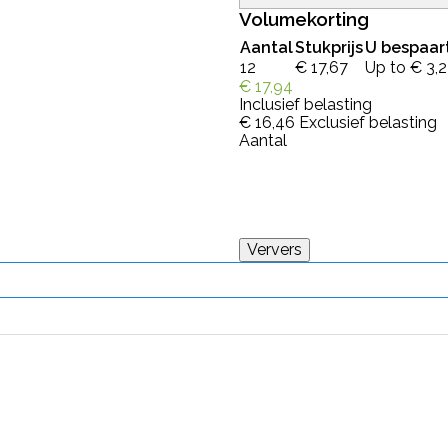
Volumekorting
Aantal
Stukprijs
U bespaar
12
€ 17,67
Up to € 3,
€ 17,94
Inclusief belasting
€ 16,46
Exclusief belasting
Aantal