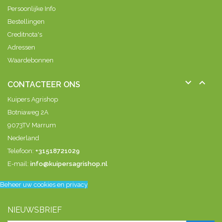
Persoonlijke Info
Bestellingen
Creditnota's
Adressen
Waardebonnen


CONTACTEER ONS
Kuipers Agrishop
Botniaweg 2A
9073TV Marrum
Nederland
Telefoon:
+31518721029
E-mail:
info@kuipersagrishop.nl
Beheer uw cookies en privacy
NIEUWSBRIEF