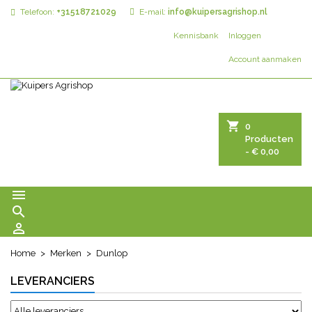
Telefoon:
+31518721029
E-mail:
info@kuipersagrishop.nl
Kennisbank
Inloggen
Account aanmaken
shopping_cart
0
Producten
- € 0,00



Home
Merken
Dunlop
LEVERANCIERS