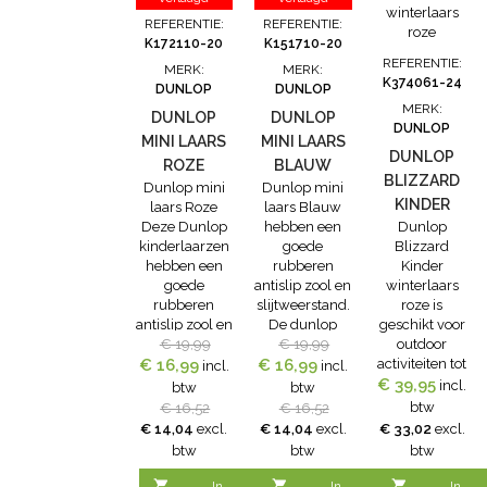
en een licht
Uitstekende
REFERENTIE:
REFERENTIE:
gewicht. Een
resistentie
K172110-20
K151710-20
breed loopvlak
tegen diverse
REFERENTIE:
MERK:
MERK:
voor
vloeistoffen en
K374061-24
DUNLOP
DUNLOP
verschillende
substanties.
MERK:
ondergronden.Eigenschappen:•
Heeft een
DUNLOP
DUNLOP
DUNLOP
Stalen...
goede
MINI LAARS
MINI LAARS
levensduur.
DUNLOP
ROZE
BLAUW
Eenvoudig te...
BLIZZARD
Dunlop mini
Dunlop mini
KINDER
laars Roze
laars Blauw
Deze Dunlop
hebben een
Dunlop
WINTERLAARS
kinderlaarzen
goede
Blizzard
ROZE
hebben een
rubberen
Kinder
goede
antislip zool en
winterlaars
rubberen
slijtweerstand.
roze is
antislip zool en
De dunlop
geschikt voor
slijtweerstand.
€ 19,99
mini laars
€ 19,99
outdoor
€ 16,99
De Dunlop
€ 16,99
blauw kan
activiteiten tot
incl.
incl.
mini laars roze
zowel door
€ 39,95
-15°C. De
incl.
btw
btw
is verkrijgbaar
jongens als
Dunlop
btw
€ 16,52
€ 16,52
in de maten
meiden
Blizzard
€ 14,04
excl.
€ 14,04
excl.
€ 33,02
excl.
20 t/m 30. Dit
gedragen
winterlaars
btw
btw
btw
is een
worden.
heeft een
uitlopend
Verkrijgbaar in
gekleurde



In
In
In