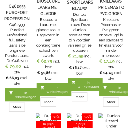
BIOSECURE
inlegzool biedt
KNIELAARS
SPORTLAARS
C462933
een
LAARS MET
PRICEMASTOR
BLAUW
verbeterde
PUROFORT
GLADDE
PVC GROEN
Dunlop
grip....
PROFESSIONAL
Biosecure
Sportlaars
Knielaars
ZOOL
ONBEVEILIGD
C462933
Laars met
blauw Deze
Pricemastor
FULL
Purofort
gladde zool is
dunlop
Pvc groen
SAFETY
Professional
uitgevoerd in
sportlaarzen
onbeveiligd is
LAARS
full safety
een
zijn voorzien
een standaard
laars is de
donkergroene
van een grijze
knielaars voor
originele
schacht en
rubberen
minder
Purofort laars.
zwarte
antislipzool en
€ 21,99
intensieve
incl.
De C462933
buitenzool. De
€ 62,75
goede
landbouwtoepass
€ 17,49
incl.
incl.
btw
€ 79,90
Purofort
Biosecure
slijtweerstand.
De Knielaars
incl.
btw
btw
€ 18,17
excl.
Professional
Laars met
De dunlop
Pricemastor
btw
€ 51,86
excl.
€ 14,45
excl.
btw
full safety
gladde
sportlaars
Pvc groen is
€ 66,03
excl.
btw
btw
laarsheeft een
zoolprofiel
blauw is
onbeveiligd.

In
btw
thermische
zorgt voor een
verkrijgbaar in
Norm: CE
winkelwagen


In
In
isolatie tot
optimale
de maatserie
winkelwagen
winkelwag

In
-20°C biedt
hygiene om
31 t/m 42.
winkelwagen
Meer
deze laars alle
het
Meer
Meer
praktische
overbrengen
Meer
eigenschappen
en
-15%
-15%
van Purofort:
veroorzaken
schokabsorptie,
van infecties te
In prijs
In prijs
duurzaamheid
voorkomen.
verlaagd
verlaagd