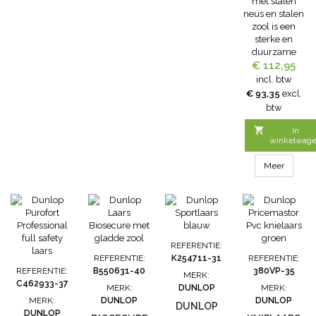
met stalen
NEUS EN
neus en stalen
STALEN
zool is een
sterke en
ZOOL
duurzame
Purofort+ laars
€ 112,95
voor een
incl. btw
verscheidenheid
€ 93,35
excl.
aan
btw
toepassingen
in de

In
landbouw. De
winkelwag
Purofort
materiaaltechnol
Meer
biedt isolatie
tot een
temperatuur
van -20°C, en
de
schokdempende
REFERENTIE:
zool biedt
REFERENTIE:
K254711-31
REFERENTIE:
comfort voor
REFERENTIE:
B550631-40
380VP-35
MERK:
dagelijks
C462933-37
MERK:
DUNLOP
MERK:
gebruik. De
MERK:
DUNLOP
DUNLOP
DUNLOP
tractie-
DUNLOP