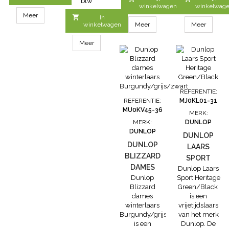
btw
houden.
isolatie tot
elimineert. •
Actifort Heavy
winkelwagen
winkelwag
verkrijgbaar in
-15°C •
Acifort van
Duty.
Meer

In
de maten 20
Matenrange:
Dunlop biedt
Eigenschappen
winkelwagen
Meer
Meer
t/m 30
24 t/m 35
extra
• Pasvorm
bescherming
geperfectioneerd
Meer
tegen
met Dunlop’s
chemicaliën
innovatieve
zoals
Sneaker-fit die
brandstof en
hiel slippen en
zuren•
voetvermoeidhei
REFERENTIE:
Speciaal
elimineert•
REFERENTIE:
MJ0KL01-31
ontwikkelde
Acifort van
MU0KV45-36
MERK:
samenstelling
Dunlop biedt
MERK:
DUNLOP
van Acifort
extra
DUNLOP
voor
bescherming
DUNLOP
chemische
tegen
DUNLOP
LAARS
bescherming •
chemicaliën...
BLIZZARD
SPORT
EN...
DAMES
Dunlop Laars
HERITAGE
Dunlop
Sport Heritage
WINTERLAARS
GREEN/BLACK
Blizzard
Green/Black
BURGUNDY/GRIJS/ZWART
dames
is een
winterlaars
vrijetijdslaars
Burgundy/grijs/zwart
van het merk
is een
Dunlop. De