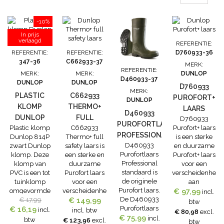
tussenzool die
schokabsorberen
-10%
is.De Blizzard
thermo laars
In prijs
verlaagd
wordt ook veel
REFERENTIE:
gebruikt om
REFERENTIE:
REFERENTIE:
D760933-36
de hond uit te
347-36
C662933-37
MERK:
laten tijdens
REFERENTIE:
MERK:
MERK:
DUNLOP
de koudere
D460933-37
DUNLOP
DUNLOP
dagen. De
D760933
MERK:
laars is
PLASTIC
C662933
PUROFORT+
DUNLOP
synthetisch...
KLOMP
THERMO+
LAARS
D460933
DUNLOP
FULL
D760933
PUROFORTLAARS
Plastic klomp
C662933
Purofort+ laars
814P ZWART
SAFETY
PROFESSIONAL
Dunlop 814P
Thermo+ full
is een sterke
LAARS
D460933
zwart Dunlop
safety laars is
en duurzame
STANDAARD
Purofortlaars
klomp. Deze
een sterke en
Purofort+ laars
Professional
klomp van
duurzame
voor een
standaard is
PVC is een tot
Purofort laars
verscheidenheid
de originele
tuinklomp
voor een
aan
Purofort laars.
omgevormde
verscheidenheid
€ 97,99
toepassingen
incl.
De D460933
laars, waarvan
€ 17,99
€ 149,99
aan
in de
btw
Purofortlaars
€ 16,19
de schacht is
toepassingen
landbouw. De
incl.
incl. btw
€ 80,98
excl.
€ 75,99
Professional
afgehaald. Zo
in de
D760933
incl.
btw
€ 123,96
excl.
btw