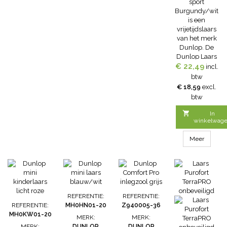
sport
de...
Burgundy/wit
is een
vrijetijdslaars
van het merk
Dunlop. De
Dunlop Laars
€ 22,49
sport
incl.
Burgundy/wit
btw
is ideaal voorin
€ 18,59
excl.
de tuin,
btw
gedurende het
klussen of

In
tijdens het
winkelwag
autowassen,
de Dunlop
Meer
sport kan
iedere
uitdaging aan.
• Kniehoge
laars met
klassiek retro
REFERENTIE:
REFERENTIE:
design• 100%
REFERENTIE:
MH0HN01-20
Z940005-36
waterdicht
MH0KW01-20
MERK:
MERK:
voor droge
MERK:
DUNLOP
DUNLOP