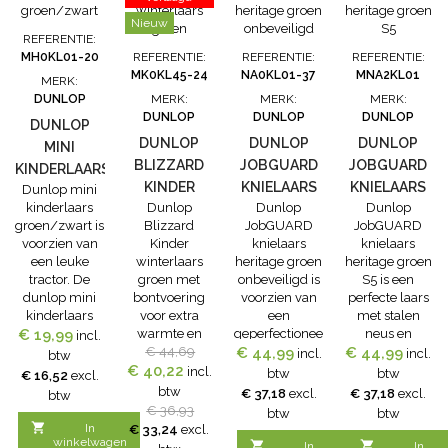
Nieuw
REFERENTIE:
MH0KL01-20
REFERENTIE:
REFERENTIE:
REFERENTIE:
MK0KL45-24
NA0KL01-37
MNA2KL01
MERK:
DUNLOP
MERK:
MERK:
MERK:
DUNLOP
DUNLOP
DUNLOP
DUNLOP
DUNLOP
DUNLOP
DUNLOP
MINI
BLIZZARD
JOBGUARD
JOBGUARD
KINDERLAARS
KINDER
KNIELAARS
KNIELAARS
Dunlop mini
GROEN/ZWART
kinderlaars
Dunlop
Dunlop
Dunlop
WINTERLAARS
HERITAGE
HERITAGE
groen/zwart is
Blizzard
JobGUARD
JobGUARD
GROEN
GROEN
GROEN S5
voorzien van
Kinder
knielaars
knielaars
ONBEVEILIGD
een leuke
winterlaars
heritage groen
heritage groen
tractor. De
groen met
onbeveiligd is
S5 is een
dunlop mini
bontvoering
voorzien van
perfecte laars
kinderlaars
voor extra
een
met stalen
groen/zwart is
€ 19,99
warmte en
geperfectioneerde
neus en
incl.
100%
comfort.•
€ 44,69
€ 44,99
pasvorm met
beschermende
€ 44,99
incl.
incl.
btw
waterdicht om
€ 40,22
Comfortabele
Dunlop’s
zool. De
incl.
btw
btw
€ 16,52
excl.
de kleine
kinderlaars
innovatieve
Dunlop
btw
€ 37,18
excl.
€ 37,18
excl.
btw
voeten
met zwarte
Sneaker-fit die
JobGUARd is
€ 36,93
btw
btw
helemaal
bontvoering•
hiel slippen en
de vervanger

In
€ 33,24
excl.
droog te
Superieure
voetvermoeidheid
voor de
winkelwagen


In
In