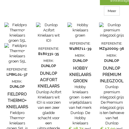
t/m 30.
t/m 30.
laars purofort
winkelwag
TerraPRO
onbeveiligd is
Meer
een
vertrouwde
keuze voor
professionals
in de
landbouw en
REFERENTIE:
REFERENTIE:
industrie.
REFERENTIE:
W486711-39
MZ920005-36
Kenmerken•
B180331-35
MERK:
MERK:
Lichtgewicht
MERK:
DUNLOP
DUNLOP
en flexibel
DUNLOP
Purofort houdt
HOBBY
DUNLOP
REFERENTIE:
uw voeten fris
DUNLOP
KNIELAARS
PREMIUM
LP8KL01-37
totdat de klus
ACIFORT
GROEN
INLEGZOOL
MERK:
is...
KNIELAARS
DUNLOP
Hobby
Dunlop
GRIJS
Dunlop Acifort
knielaars
premium
WIT (O)
FIELDPRO
Knielaars wit
groen is een
inlegzool grijs
THERMO+
(O) is voorzien
vrijetijdslaars
De Premium
KNIELAARS
van een zeer
van het merk
inlegzool grijs
Fieldpro
gladde
Dunlop. De
is ten behoeve
GROEN S5L
Thermo+
schacht voor
Hobby
van het
knielaars
een
knielaars
Dunlop
groen S5L is
uitmuntende
groen is ideaal
€ 38,75
€ 17,99
assortiment.
incl.
incl.