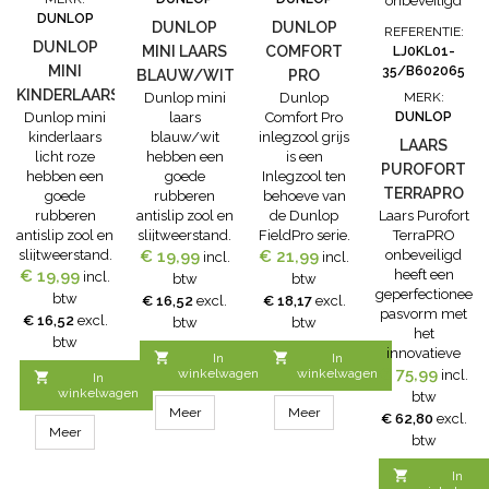
voeten• kleur:
DUNLOP
rood -
DUNLOP
DUNLOP
REFERENTIE:
verkrijgbaar in
DUNLOP
MINI LAARS
COMFORT
LJ0KL01-
de maten 31
MINI
35/B602065
BLAUW/WIT
PRO
t/m 42
KINDERLAARS
Dunlop mini
Dunlop
MERK:
INLEGZOOL
Dunlop mini
laars
Comfort Pro
DUNLOP
LICHT ROZE
GRIJS
kinderlaars
blauw/wit
inlegzool grijs
LAARS
licht roze
hebben een
is een
PUROFORT
hebben een
goede
Inlegzool ten
TERRAPRO
goede
rubberen
behoeve van
rubberen
antislip zool en
de Dunlop
Laars Purofort
ONBEVEILIGD
antislip zool en
slijtweerstand.
FieldPro serie.
TerraPRO
slijtweerstand.
€ 19,99
De dunlop
€ 21,99
De Dunlop
onbeveiligd
incl.
incl.
€ 19,99
De dunlop
mini laars
Comfort Pro
heeft een
incl.
btw
btw
mini laars licht
blauw/wit is
inlegzool grijs
geperfectioneerd
btw
€ 16,52
excl.
€ 18,17
excl.
roze is 100%
100%
is verkrijgbaar
pasvorm met
€ 16,52
excl.
btw
btw
waterdicht om
waterdicht om
in de maten
het
btw
de kleine
de kleine
36-48. Maat
innovatieve


In
In
voeten
voeten
36, 37, 38 zijn
€ 75,99
SneakerFit
winkelwagen
winkelwagen
incl.

In
helemaal
helemaal
momenteel
ontwerp van
winkelwagen
btw
droog te
droog te
niet op
Dunlop om
Meer
Meer
€ 62,80
excl.
houden.
houden.
voorraad!
wegglijden
Meer
btw
Verkrijgbaar in
Verkrijgbaar in
van de hiel te
de maten 20
de maten 20
voorkomen.De

In