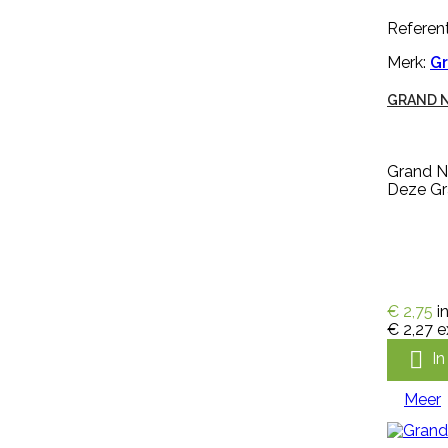
Veerust is een vliegenspray voor
de bestrijding van vliegen op
Referent
rundvee en paarden. Veerust is
ook te gebruiken als vliegenspray
Merk:
Gr
in melkstal en verblijfplaatsen van
vee....
GRAND 
€ 173,31
incl. btw
€ 159,00
excl. btw

In winkelwagen
Grand Na
Deze Gra
Meer

Snel bekijken
Referentie:
IN-DEL-
€ 2,75
i
90006/KOTH0055
€ 2,27
e
Merk:
Bayer Prof

I
BAYER K-OTHRINE 7,5 SC
Meer
STALSPUITMIDDEL