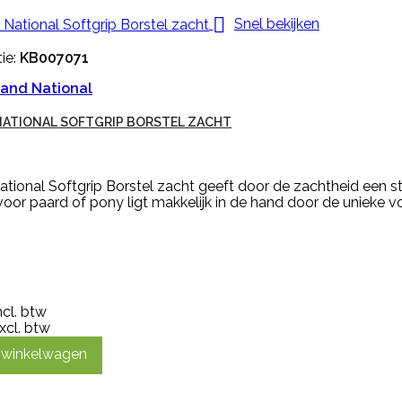

Snel bekijken
ie:
KB007071
and National
ATIONAL SOFTGRIP BORSTEL ZACHT
tional Softgrip Borstel zacht geeft door de zachtheid een s
voor paard of pony ligt makkelijk in de hand door de unieke v
ncl. btw
xcl. btw
n winkelwagen