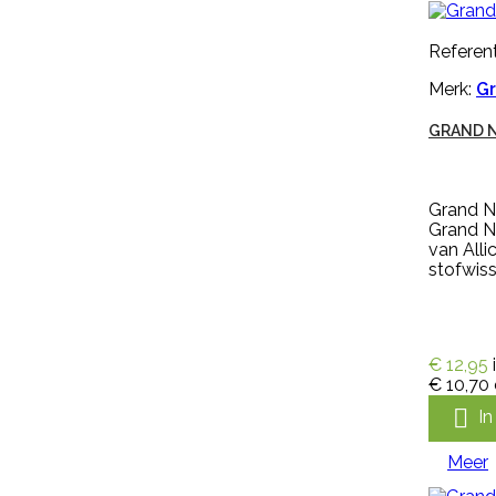
Snel bekijken
Referentie:
M297256
Referent
Merk:
Keron
Merk:
Gr
HANDSCHOEN KERON FLETEX
GRAND 
Handschoen Keron Fletex is een
Grand N
volledig gecoat latex met
Grand Na
katoenen voering, licht, flexibel en
van Alli
zweetabsorberend. De
stofwiss
handschoen Keron Fletex is zeer
elastisch en vloeistofdicht en
heeft een lange kap, voor
optimale bescherming van
onderarmen. De handschoen
€ 12,95
heeft een geruwde en dubbel
€ 10,70
gedompelde hand voor goede

I
grip bij natte en droge
omstandigheden en is...
€ 5,99
incl. btw
Meer
€ 4,95
excl. btw