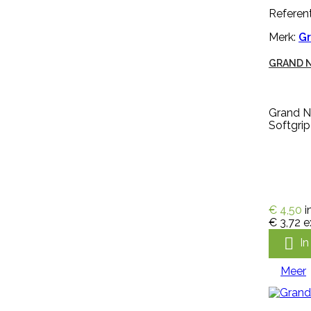
Bayer K-Othrine 7,5 SC
Referent
stalspuitmiddel tegen alle
kruipende insecten en vliegende
Merk:
Gr
insecten. K-Othrine 7,5 SC heeft
een lange nawerking tot wel 4
GRAND 
weken en is geurloos. K-Othrine
SC 7.5 is een insecticide op basis
van de werkzame stof
deltamethrin dat verdund moet
Grand N
worden en vervolgens toegepast
Softgrip
door middel van spuiten. Mag
binnenshuis worden toegepast in...
€ 71,99
incl. btw
€ 59,50
excl. btw

In winkelwagen
€ 4,50
i
Meer
€ 3,72
e
Nieuw

I

Snel bekijken
Meer
Referentie:
MLUX126045
VLIEGENMEPPER LUXAN