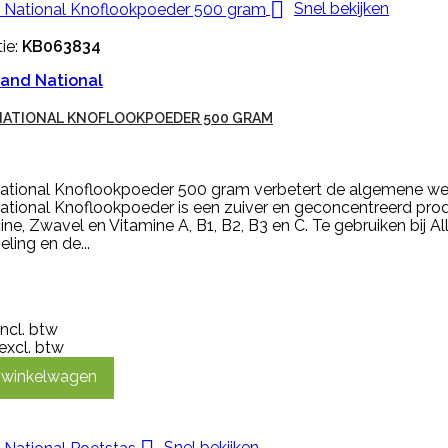

Snel bekijken
ie:
KB063834
and National
NATIONAL KNOFLOOKPOEDER 500 GRAM
ational Knoflookpoeder 500 gram verbetert de algemene wee
tional Knoflookpoeder is een zuiver en geconcentreerd produ
cine, Zwavel en Vitamine A, B1, B2, B3 en C. Te gebruiken bij A
eling en de...
incl. btw
excl. btw
n winkelwagen
Snel bekijken