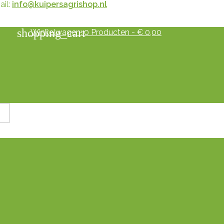
il:
info@kuipersagrishop.nl
shopping_cart
Winkelwagen:
0
Producten - € 0,00