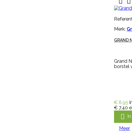


Nekplaatje blanco geel is geschikt
voor om de hals van schapen,
Referent
geiten of koeien. Dit nekplaatje
zonder nummer is gemaakt van
Merk:
Gr
kwaliteits EVA, duidelijk afleesbaar
en makkelijk aan te brengen. Een
nekplaatje wordt vaak door
GRAND N
een rubber nekkoord / karrubber
(nr. M608) of nylon nekkoord (nr.
M1061) met een harpsluitting (nr.
Grand Na
30005) of een simplex-haakje (
borstel 
NR....
€ 0,94
incl. btw
€ 0,78
excl. btw

In winkelwagen
Meer
€ 8,95
i

Snel
€ 7,40
e
bekijken

I
Referentie:
HB-OHB-
Meer
09014/MGEN250