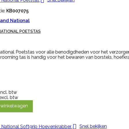

ie:
KB007075
and National
NATIONAL POETSTAS
ational Poetstas voor alle benodigdheden voor het verzorgen
ooming tas is handig voor het bewaren van borstels, hoefkra
incl. btw
excl. btw
n winkelwagen

Snel bekijken