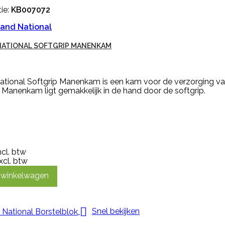
ie:
KB007072
and National
NATIONAL SOFTGRIP MANENKAM
ational Softgrip Manenkam is een kam voor de verzorging va
 Manenkam ligt gemakkelijk in de hand door de softgrip.
ncl. btw
xcl. btw
n winkelwagen

Snel bekijken