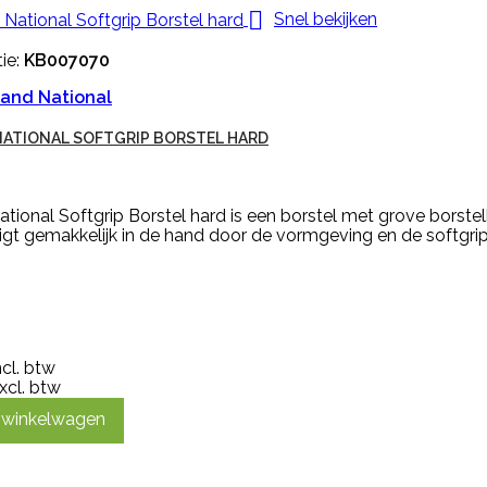

Snel bekijken
ie:
KB007070
and National
ATIONAL SOFTGRIP BORSTEL HARD
tional Softgrip Borstel hard is een borstel met grove borstel
ligt gemakkelijk in de hand door de vormgeving en de softgrip
ncl. btw
xcl. btw
n winkelwagen