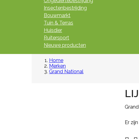
Ongediertebestrijding
Insectenbestrijding
Bouwmarkt
Tuin & Terras
Huisdier
Ruitersport
Nieuwe producten
Home
Merken
Grand National
LI

Snel
bekijken
Grand
Referentie:
M643-G
Er zij
NEKPLAATJE BLANCO GEEL