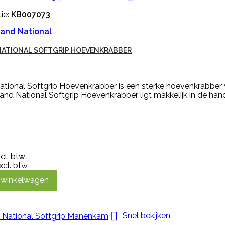
ie:
KB007073
and National
NATIONAL SOFTGRIP HOEVENKRABBER
tional Softgrip Hoevenkrabber is een sterke hoevenkrabber v
nd National Softgrip Hoevenkrabber ligt makkelijk in de hand
ncl. btw
xcl. btw
n winkelwagen

Snel bekijken