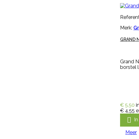
GENOXONE ZX 250ML
Referent
Merk:
Gr
Genoxone ZX 250ml tegen de
meest voorkomende lastige
GRAND N
onkruiden zoals paardenbloemen,
brandnetels, heermoes, distels en
zevenblad. Genoxone ZX gaat
vanaf nu de strijd aan tegen alle
Grand Na
hardnekkige onkruiden! Dit nieuwe
borstel 
middel is zeer breed inzetbaar
tegen de meest voorkomende
lastige onkruiden zoals
paardenbloemen, brandnetels,
heermoes, distels en zevenblad....
€ 36,95
incl. btw
€ 30,54
excl. btw
€ 5,50
i
€ 4,55
e

In winkelwagen

I
Meer
Meer
