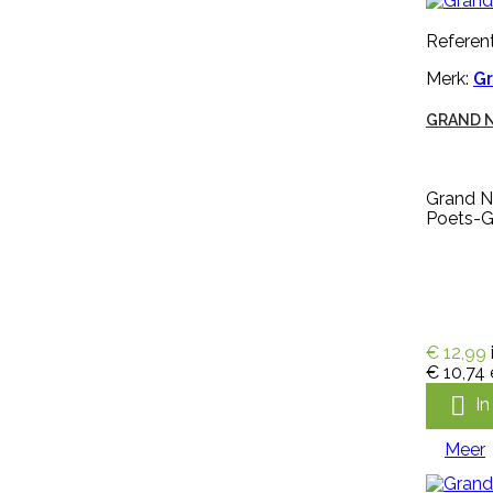

In winkelwagen
Referent
Meer
Merk:
Gr
GRAND 

Snel bekijken
Grand N
Referentie:
IN-PYR-91081A
Poets-Gr
Merk:
Edialux
VEERUST SUPER SPRAY RUND
OMDOOS 12 X 600 ML
€ 12,99
€ 10,74
Veerust Super Spray Rund
omdoos 12 x 600 ml vliegenspray

I
extra voordelig. Met Veerust
voorkomt u jeuk, hinder en onrust
Meer
bij uw vee. Veerust zorgt ervoor
dat vliegen op afstand blijven.