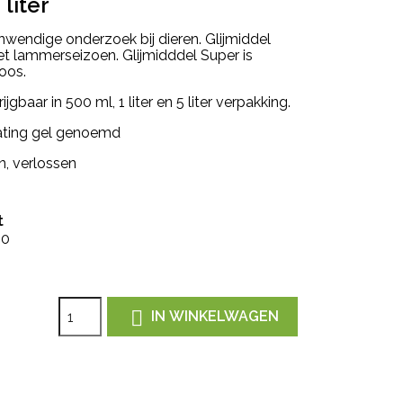
liter
 inwendige onderzoek bij dieren. Glijmiddel
et lammerseizoen. Glijmidddel Super is
oos.
jgbaar in 500 ml, 1 liter en 5 liter verpakking.
cating gel genoemd
, verlossen
t
00

IN WINKELWAGEN