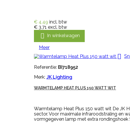
€ 4,49
incl. btw
€ 3,71
excl. btw

In winkelwagen
Meer

Sn
Referentie:
BI718952
Merk:
JK Lighting
WARMTELAMP HEAT PLUS 150 WATT WIT
Warmtelamp Heat Plus 150 watt wit De JK He
sector. Voor maximale infraroodstraling en 
vormgegeven lamp met extra rondingshoek Sup