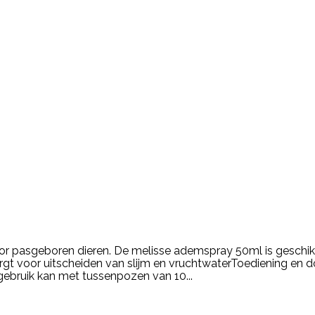
or pasgeboren dieren. De melisse ademspray 50ml is geschik
rgt voor uitscheiden van slijm en vruchtwaterToediening en d
gebruik kan met tussenpozen van 10...