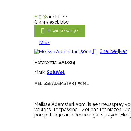
€ 5,38
incl. btw
€ 4,45
excl. btw

In winkelwagen
Meer

Snel bekijken
Referentie:
SA1024
Merk:
SaluVet
MELISSE ADEMSTART 50ML
Melisse Ademstart 50ml is een neusspray vo
veulens. Toepassing:- Zet aan tot niezen- Zo
pompstootjes in ieder neusgat sprayen. Het 