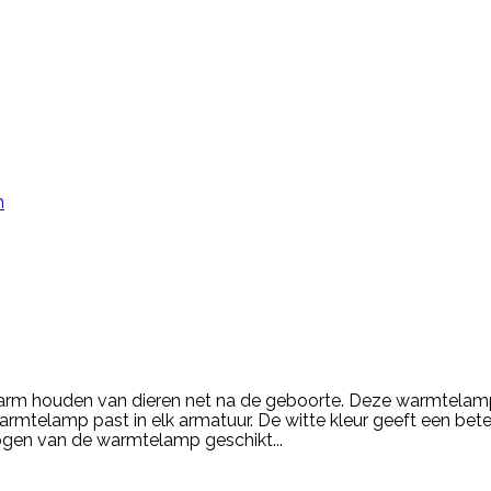
n
arm houden van dieren net na de geboorte. Deze warmtelamp
elamp past in elk armatuur. De witte kleur geeft een beter zi
gen van de warmtelamp geschikt...