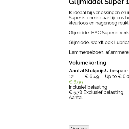
Glijmiddel Super 1 
Is ideaal bij verlossingen en
Super is onmisbaar tijdens h
kleurloos en nagenoeg reukl
Glijmiddel HAC Super is verkri
Glijmiddel wordt ook Lubri
Lammerseizoen, aflammeren
Volumekorting
Aantal
Stukprijs
U bespaar
12
€ 6,49
Up to € 6,
€ 6,99
Inclusief belasting
€ 5,78
Exclusief belasting
Aantal