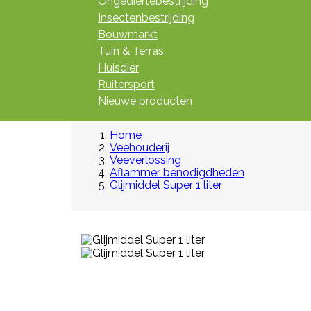
Ongediertebestrijding
Insectenbestrijding
Bouwmarkt
Tuin & Terras
Huisdier
Ruitersport
Nieuwe producten
Home
Veehouderij
Veeverlossing
Aflammer benodigdheden
Glijmiddel Super 1 liter