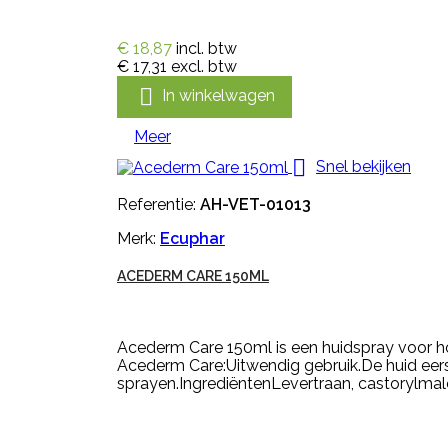
€ 18,87
incl. btw
€ 17,31
excl. btw

In winkelwagen
Meer

Snel bekijken
Referentie:
AH-VET-01013
Merk:
Ecuphar
ACEDERM CARE 150ML
Acederm Care 150ml is een huidspray voor h
Acederm Care:Uitwendig gebruik.De huid eer
sprayen.IngrediëntenLevertraan, castorylmale