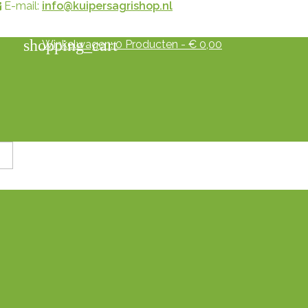
E-mail:
info@kuipersagrishop.nl
shopping_cart
Winkelwagen:
0
Producten - € 0,00