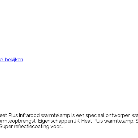
el bekijken
at Plus infrarood warmtelamp is een speciaal ontworpen war
warmteopbrengst. Eigenschappen JK Heat Plus warmtelamp: Ste
er reflectiecoating voor...