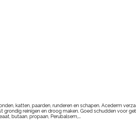
onden, katten, paarden, runderen en schapen. Acederm verza
st grondig reinigen en droog maken. Goed schudden voor ge
aat, butaan, propaan, Perubalsem,...