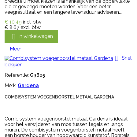
breedte u moet kiezen is afhankelijk van de oppervlakte
die er geveegd moeten worden. Voor een beter
veegresultaat en een langere levensduur adviseren...
€ 10,49
incl. btw
€ 8,67
excl. btw

In winkelwagen
Meer

Snel
bekijken
Referentie:
G3605
Merk:
Gardena
COMBISYSTEM VOEGENBORSTEL METAAL GARDENA
Combisystem voegenborstel metaal Gardena is ideaal
voor het verwijderen van mos tussen tegels en langs
muren. De combisystem voegenborstel metaal heeft
een borstelhouder van hoogwaardig kunststof. Borstels