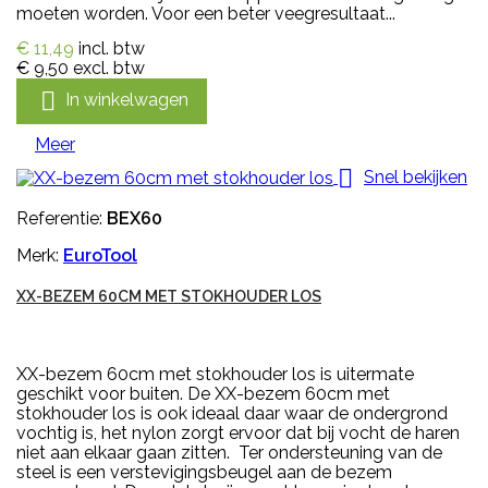
moeten worden. Voor een beter veegresultaat...
€ 11,49
incl. btw
€ 9,50
excl. btw

In winkelwagen
Meer

Snel bekijken
Referentie:
BEX60
Merk:
EuroTool
XX-BEZEM 60CM MET STOKHOUDER LOS
XX-bezem 60cm met stokhouder los is uitermate
geschikt voor buiten. De XX-bezem 60cm met
stokhouder los is ook ideaal daar waar de ondergrond
vochtig is, het nylon zorgt ervoor dat bij vocht de haren
niet aan elkaar gaan zitten. Ter ondersteuning van de
steel is een verstevigingsbeugel aan de bezem