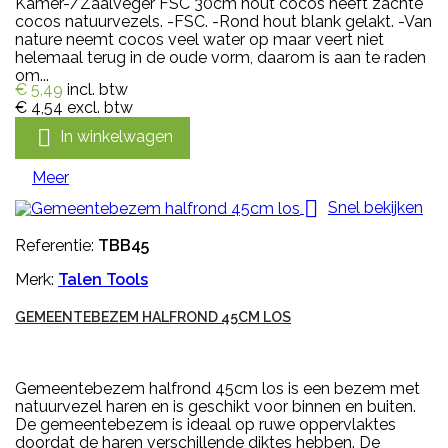
Kamer-/Zaalveger FSC 30cm hout cocos heeft zachte
cocos natuurvezels. -FSC. -Rond hout blank gelakt. -Van
nature neemt cocos veel water op maar veert niet
helemaal terug in de oude vorm, daarom is aan te raden
om...
€ 5,49
incl. btw
€ 4,54
excl. btw

In winkelwagen
Meer

Snel bekijken
Referentie:
TBB45
Merk:
Talen Tools
GEMEENTEBEZEM HALFROND 45CM LOS
Gemeentebezem halfrond 45cm los is een bezem met
natuurvezel haren en is geschikt voor binnen en buiten.
De gemeentebezem is ideaal op ruwe oppervlaktes
doordat de haren verschillende diktes hebben. De