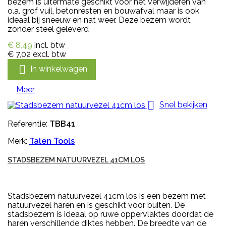
bezem is uitermate geschikt voor het verwijderen van
o.a. grof vuil, betonresten en bouwafval maar is ook
ideaal bij sneeuw en nat weer. Deze bezem wordt
zonder steel geleverd
€ 8,49
incl. btw
€ 7,02
excl. btw

In winkelwagen
Meer

Snel bekijken
Referentie:
TBB41
Merk:
Talen Tools
STADSBEZEM NATUURVEZEL 41CM LOS
Stadsbezem natuurvezel 41cm los is een bezem met
natuurvezel haren en is geschikt voor buiten. De
stadsbezem is ideaal op ruwe oppervlaktes doordat de
haren verschillende diktes hebben. De breedte van de