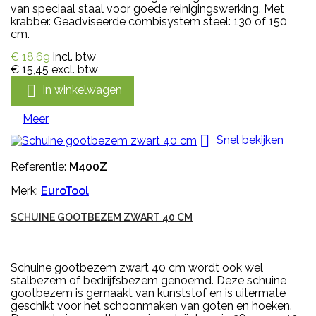
van speciaal staal voor goede reinigingswerking. Met
krabber. Geadviseerde combisystem steel: 130 of 150
cm.
€ 18,69
incl. btw
€ 15,45
excl. btw

In winkelwagen
Meer

Snel bekijken
Referentie:
M400Z
Merk:
EuroTool
SCHUINE GOOTBEZEM ZWART 40 CM
Schuine gootbezem zwart 40 cm wordt ook wel
stalbezem of bedrijfsbezem genoemd. Deze schuine
gootbezem is gemaakt van kunststof en is uitermate
geschikt voor het schoonmaken van goten en hoeken.