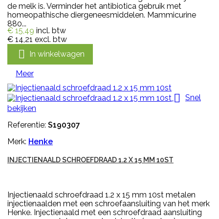
de melk is. Verminder het antibiotica gebruik met
homeopathische diergeneesmiddelen. Mammicurine
880...
€ 15,49
incl. btw
€ 14,21
excl. btw

In winkelwagen
Meer

Snel
bekijken
Referentie:
S190307
Merk:
Henke
INJECTIENAALD SCHROEFDRAAD 1.2 X 15 MM 10ST
Injectienaald schroefdraad 1.2 x 15 mm 10st metalen
injectienaalden met een schroefaansluiting van het merk
Henke. Injectienaald met een schroefdraad aansluiting