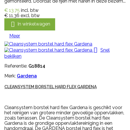
gemonteerd. Doordat de rijen met haren in deze bezem...
€ 13,75
incl. btw
€ 11,36
excl. btw

In winkelwagen
Meer

Snel
bekijken
Referentie:
G18814
Merk:
Gardena
CLEANSYSTEM BORSTEL HARD FLEX GARDENA
Cleansystem borstel hard flex Gardena is geschikt voor
het reinigen van grotere minder gevoelige oppervlakken,
zoals terrassen. De Cleansystem borstel hard flex
Gardena is de grondige oppervlaktereiniging in een
handomdraai. De GARDENA borstel hard flex is het