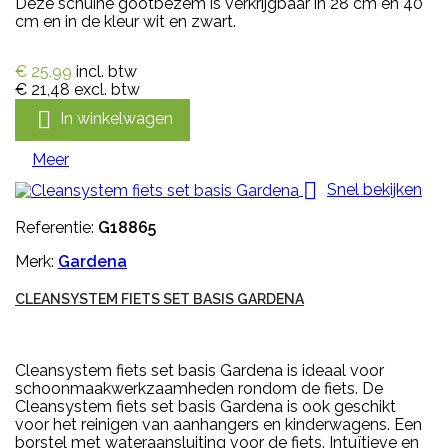
Deze schuine gootbezem is verkrijgbaar in 28 cm en 40
cm en in de kleur wit en zwart.
€ 25,99
incl. btw
€ 21,48
excl. btw

In winkelwagen
Meer

Snel bekijken
Referentie:
G18865
Merk:
Gardena
CLEANSYSTEM FIETS SET BASIS GARDENA
Cleansystem fiets set basis Gardena is ideaal voor
schoonmaakwerkzaamheden rondom de fiets. De
Cleansystem fiets set basis Gardena is ook geschikt
voor het reinigen van aanhangers en kinderwagens. Een
borstel met wateraansluiting voor de fiets. Intuïtieve en