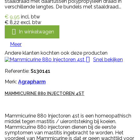
staaldraad met daartussen polypropyleen draad in
verschillende lengtes. De bundels met staaldraad...
€ 9,95
incl. btw
€ 8,22
excl. btw

In winkelwagen
Meer
Andere klanten kochten ook deze producten

Snel bekijken
Referentie:
S130141
Merk:
Agrapharm
MAMMICURINE 880 INJECTOREN 4ST
Mammicurine 880 Injectoren 4st is een homeopathisch
middel tegen mastitis / uierontsteking bij koeien.
Mammicurine 880 injectoren dienen bij de eerste
symptomen van mastitis ingebracht te worden. Het
voordeel van Mammicurine is dat er geen wachttijd voor