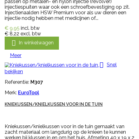
passen op metalen- en nylon injectie (revolver)
injectiespuiten waar ook een schroefbevestiging op zit.
Injectienaalden HSW Premium voor als uw dieren een
injectie nodig hebben met medicijnen of...
€ 9,95
incl. btw
€ 8,22
excl. btw

In winkelwagen
Meer

Snel
bekijken
Referentie:
M307
Merk:
EuroTool
KNIEKUSSEN/KNIELKUSSEN VOOR IN DE TUIN
Kniekussen/knielkussen voor in de tuin gemaakt van
zacht materiaal om langdurig op de knieen te kunnen
werken bij klussen in en om het huis. Afmeting 40 x 19 x 2