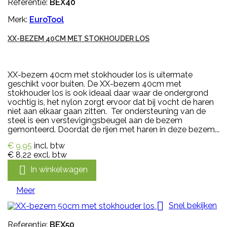
Referentie:
BEX40
Merk:
EuroTool
XX-BEZEM 40CM MET STOKHOUDER LOS
XX-bezem 40cm met stokhouder los is uitermate
geschikt voor buiten. De XX-bezem 40cm met
stokhouder los is ook ideaal daar waar de ondergrond
vochtig is, het nylon zorgt ervoor dat bij vocht de haren
niet aan elkaar gaan zitten. Ter ondersteuning van de
steel is een verstevigingsbeugel aan de bezem
gemonteerd. Doordat de rijen met haren in deze bezem...
€ 9,95
incl. btw
€ 8,22
excl. btw

In winkelwagen
Meer

Snel bekijken
Referentie:
BEX50