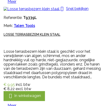
Meer

Snel bekijken
Referentie:
T9339L
Merk:
Talen Tools
LOSSE TERRASBEZEM KLEIN STAAL
Losse terrasbezem klein staal is geschikt voor het
verwijderen van algen, schimmel, mos en ander
hardnekkig vuil op harde, niet-geglazuurde, ongelijke
oppervlakken zoals grindtegels, vlonders enz. De haren
van de terrasbezem zijn van duurzaam, gehard messing
staaldraad met daartussen polypropyleen draad in
verschillende lengtes. De bundels met staaldraad...
€ 9,95
incl. btw
€ 8,22
excl. btw

In winkelwagen
Meer