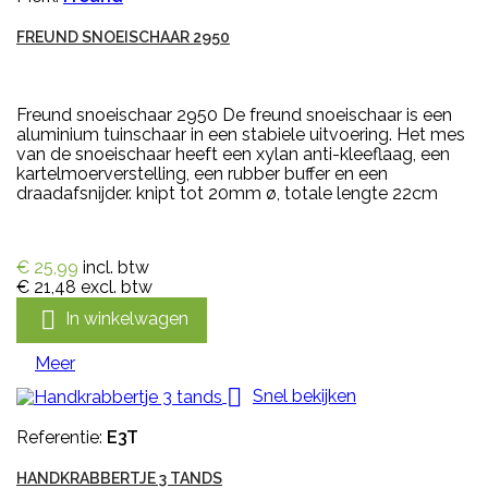
FREUND SNOEISCHAAR 2950
Freund snoeischaar 2950 De freund snoeischaar is een
aluminium tuinschaar in een stabiele uitvoering. Het mes
van de snoeischaar heeft een xylan anti-kleeflaag, een
kartelmoerverstelling, een rubber buffer en een
draadafsnijder. knipt tot 20mm ø, totale lengte 22cm
€ 25,99
incl. btw
€ 21,48
excl. btw

In winkelwagen
Meer

Snel bekijken
Referentie:
E3T
HANDKRABBERTJE 3 TANDS