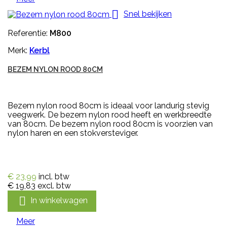

Snel bekijken
Referentie:
M800
Merk:
Kerbl
BEZEM NYLON ROOD 80CM
Bezem nylon rood 80cm is ideaal voor landurig stevig
veegwerk. De bezem nylon rood heeft en werkbreedte
van 80cm. De bezem nylon rood 80cm is voorzien van
nylon haren en een stokversteviger.
€ 23,99
incl. btw
€ 19,83
excl. btw

In winkelwagen
Meer