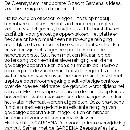
De Cleansystem handborstel S zacht Gardena is ideaal
voor het reinigen van tuinmeubels.
Nauwkeurig en effectief reinigen - zelfs op moeilijk
bereikbare plaatsen. De antislip handgreep zorgt voor
veilig en stabiel gebruik, terwijl de zachte borstelharen
zacht zijn voor gevoelige oppervlakken. Het platte en
flexibele ontwerp maakt een nauwkeurige reiniging
mogelijk, zelfs op moeilijk bereikbare plaatsen. Hoeken
en randen zijn niet langer een probleem met de
handwasborstel. Sluit hem met een klik aan op de
waterslang voor een intensieve reiniging van kleine
gevoelige oppervlakken, zoals tuinmeubilair. Flexibele
reiniging met de zachte handborstel - regel of sluit de
watertoevoer naar wens af. De zachte handborstel met
traploze doorstroomregeling biedt volledige controle
over de hoeveelheid water die gebruikt wordt tijdens het
reinigen. Met een simpele draai aan de handgreep kan de
hoeveelheid water naar wens worden aangepast of kan
het water helemaal worden afgesloten. Deze praktische
functie maakt een gerichte en efficiënte reiniging van
gevoelige oppervlakken mogelijk. Een onmisbaar
hulpmiddel voor veel schoonmaakklussen.
Het krachtige GARDENA Duo voor optimale verwijdering
van vuil. Samen met de GARDENA Zeepstaafjes (art.