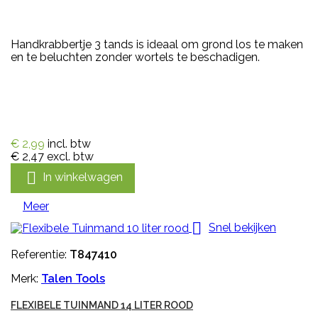
Handkrabbertje 3 tands is ideaal om grond los te maken
en te beluchten zonder wortels te beschadigen.
€ 2,99
incl. btw
€ 2,47
excl. btw

In winkelwagen
Meer

Snel bekijken
Referentie:
T847410
Merk:
Talen Tools
FLEXIBELE TUINMAND 14 LITER ROOD