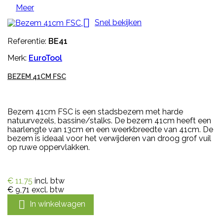
Meer

Snel bekijken
Referentie:
BE41
Merk:
EuroTool
BEZEM 41CM FSC
Bezem 41cm FSC is een stadsbezem met harde
natuurvezels, bassine/stalks. De bezem 41cm heeft een
haarlengte van 13cm en een weerkbreedte van 41cm. De
bezem is ideaal voor het verwijderen van droog grof vuil
op ruwe oppervlakken.
€ 11,75
incl. btw
€ 9,71
excl. btw

In winkelwagen