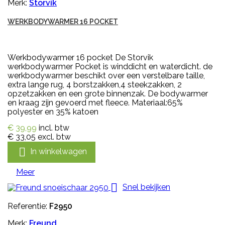
Merk:
Storvik
WERKBODYWARMER 16 POCKET
Werkbodywarmer 16 pocket De Storvik
werkbodywarmer Pocket is winddicht en waterdicht. de
werkbodywarmer beschikt over een verstelbare taille,
extra lange rug, 4 borstzakken,4 steekzakken, 2
opzetzakken en een grote binnenzak. De bodywarmer
en kraag zijn gevoerd met fleece. Materiaal:65%
polyester en 35% katoen
€ 39,99
incl. btw
€ 33,05
excl. btw

In winkelwagen
Meer

Snel bekijken
Referentie:
F2950
Merk:
Freund