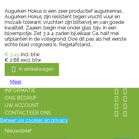
Augurken Hokus is een zeer productief augurkenras.
Augurken Hokus zijn resistent tegen vrucht vuur en
mozaïk tolerant; vruchten zijn bittervrij en van goede
kwaliteit. Zaaien: begin mei onder glas, bijv. in een
bloempotje. Zet 3 à 4 zaden bij elkaar. Ca. half mei
uitplanten in de vollegrond. Doe dit pas als het eerste
echte blad volgroeid is. Regelafstand...
€ 3,49
incl. btw
€ 2,88
excl. btw

In winkelwagen
Meer
INFORMATIE


ONS BEDRIJF


UW ACCOUNT


CONTACTEER ONS


Beheer uw cookies en privacy
Nieuwsbrief