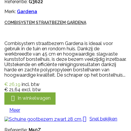
Referentie:
G3622
Merk:
Gardena
COMBISYSTEM STRAATBEZEM GARDENA
Combisystem straatbezem Gardena is ideaal voor
gebruik in de tuin en rondom huis. Dankzij de
werkbreedte van 45 cm en hoogwaardige, slagvaste
kunststof borstelhuis, is deze bezem veelzijdig inzetbaar.
Uitstekende en efficiënte reinigingsresultaten dankzij
harde en zachte polypropyleen borstelharen van
hoogwaardige kwaliteit. De schraper op het borstelhuis...
€ 26,19
incl. btw
€ 21,64
excl. btw

In winkelwagen
Meer

Snel bekijken
Referentie:
M50Z