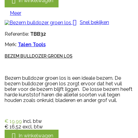

In winkelwagen
Meer

Snel bekijken
Referentie:
TBB32
Merk:
Talen Tools
BEZEM BULLDOZER GROEN LOS
Bezem bulldozer groen los is een ideale bezem. De
bezem bulldozer groen los zorgt ervoor dat het vuil
beter voor de bezem blijft liggen. De losse bezem heeft
harde kunststof haren die allerlei soorten vuil tegen
houden zoals onkruid, bladeren en ander grof vuil.
€ 19,99
incl. btw
€ 16,52
excl. btw

In winkelwagen