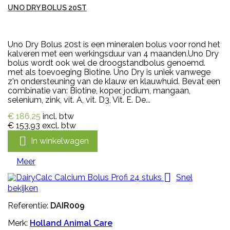
UNO DRY BOLUS 20ST
Uno Dry Bolus 20st is een mineralen bolus voor rond het
kalveren met een werkingsduur van 4 maanden.Uno Dry
bolus wordt ook wel de droogstandbolus genoemd.
met als toevoeging Biotine. Uno Dry is uniek vanwege
z'n ondersteuning van de klauw en klauwhuid. Bevat een
combinatie van: Biotine, koper, jodium, mangaan,
selenium, zink, vit. A, vit. D3, Vit. E. De...
€ 186,25
incl. btw
€ 153,93
excl. btw

In winkelwagen
Meer

Snel
bekijken
Referentie:
DAIR009
Merk:
Holland Animal Care