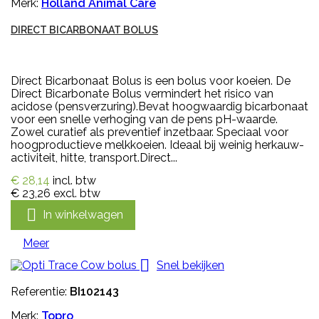
Merk:
Holland Animal Care
DIRECT BICARBONAAT BOLUS
Direct Bicarbonaat Bolus is een bolus voor koeien. De
Direct Bicarbonate Bolus vermindert het risico van
acidose (pensverzuring).Bevat hoogwaardig bicarbonaat
voor een snelle verhoging van de pens pH-waarde.
Zowel curatief als preventief inzetbaar. Speciaal voor
hoogproductieve melkkoeien. Ideaal bij weinig herkauw-
activiteit, hitte, transport.Direct...
€ 28,14
incl. btw
€ 23,26
excl. btw

In winkelwagen
Meer

Snel bekijken
Referentie:
BI102143
Merk:
Topro