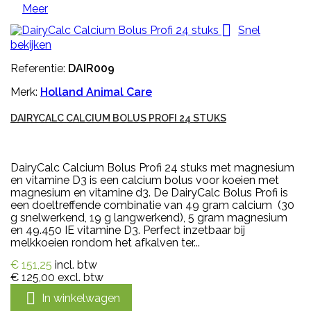
Meer

Snel
bekijken
Referentie:
DAIR009
Merk:
Holland Animal Care
DAIRYCALC CALCIUM BOLUS PROFI 24 STUKS
DairyCalc Calcium Bolus Profi 24 stuks met magnesium
en vitamine D3 is een calcium bolus voor koeien met
magnesium en vitamine d3. De DairyCalc Bolus Profi is
een doeltreffende combinatie van 49 gram calcium (30
g snelwerkend, 19 g langwerkend), 5 gram magnesium
en 49.450 IE vitamine D3. Perfect inzetbaar bij
melkkoeien rondom het afkalven ter...
€ 151,25
incl. btw
€ 125,00
excl. btw

In winkelwagen