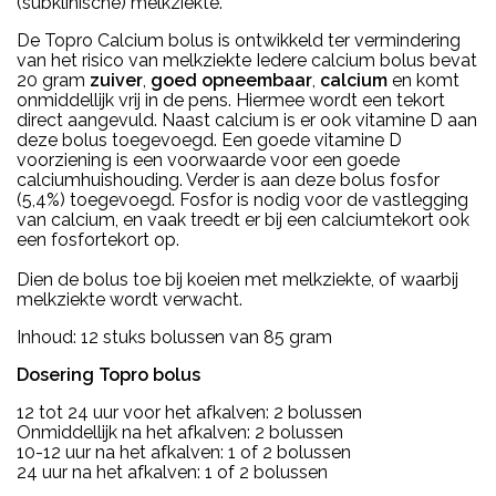
(subklinische) melkziekte.
De Topro Calcium bolus is ontwikkeld ter vermindering
van het risico van melkziekte Iedere calcium bolus bevat
20 gram
zuiver
,
goed
opneembaar
,
calcium
en komt
onmiddellijk vrij in de pens. Hiermee wordt een tekort
direct aangevuld. Naast calcium is er ook vitamine D aan
deze bolus toegevoegd. Een goede vitamine D
voorziening is een voorwaarde voor een goede
calciumhuishouding. Verder is aan deze bolus fosfor
(5,4%) toegevoegd. Fosfor is nodig voor de vastlegging
van calcium, en vaak treedt er bij een calciumtekort ook
een fosfortekort op.
Dien de bolus toe bij koeien met melkziekte, of waarbij
melkziekte wordt verwacht.
Inhoud: 12 stuks bolussen van 85 gram
Dosering Topro bolus
12 tot 24 uur voor het afkalven: 2 bolussen
Onmiddellijk na het afkalven: 2 bolussen
10-12 uur na het afkalven: 1 of 2 bolussen
24 uur na het afkalven: 1 of 2 bolussen