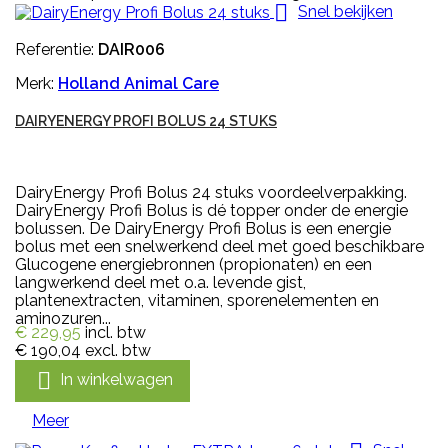

Snel bekijken
Referentie:
DAIR006
Merk:
Holland Animal Care
DAIRYENERGY PROFI BOLUS 24 STUKS
DairyEnergy Profi Bolus 24 stuks voordeelverpakking.
DairyEnergy Profi Bolus is dé topper onder de energie
bolussen. De DairyEnergy Profi Bolus is een energie
bolus met een snelwerkend deel met goed beschikbare
Glucogene energiebronnen (propionaten) en een
langwerkend deel met o.a. levende gist,
plantenextracten, vitaminen, sporenelementen en
aminozuren...
€ 229,95
incl. btw
€ 190,04
excl. btw

In winkelwagen
Meer