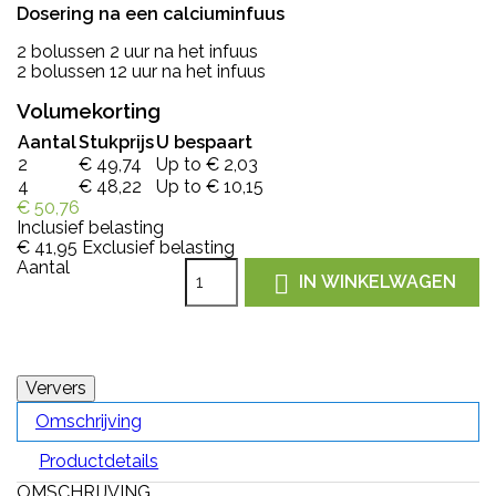
Dosering na een calciuminfuus
2 bolussen 2 uur na het infuus
2 bolussen 12 uur na het infuus
Volumekorting
Aantal
Stukprijs
U bespaart
2
€ 49,74
Up to € 2,03
4
€ 48,22
Up to € 10,15
€ 50,76
Inclusief belasting
€ 41,95
Exclusief belasting
Aantal

IN WINKELWAGEN
Omschrijving
Productdetails
OMSCHRIJVING