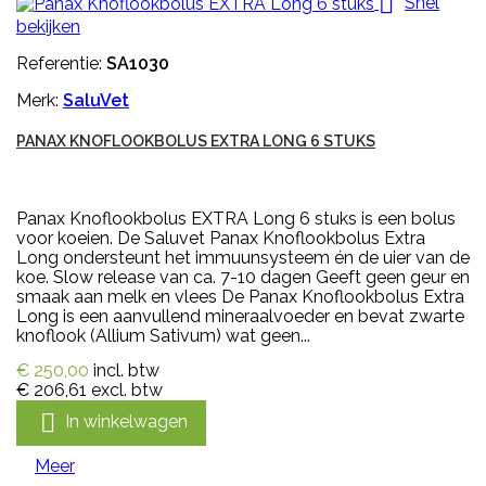

Snel
bekijken
Referentie:
SA1030
Merk:
SaluVet
PANAX KNOFLOOKBOLUS EXTRA LONG 6 STUKS
Panax Knoflookbolus EXTRA Long 6 stuks is een bolus
voor koeien. De Saluvet Panax Knoflookbolus Extra
Long ondersteunt het immuunsysteem én de uier van de
koe. Slow release van ca. 7-10 dagen Geeft geen geur en
smaak aan melk en vlees De Panax Knoflookbolus Extra
Long is een aanvullend mineraalvoeder en bevat zwarte
knoflook (Allium Sativum) wat geen...
€ 250,00
incl. btw
€ 206,61
excl. btw

In winkelwagen
Meer