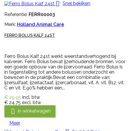

Snel bekijken
Referentie:
FERR00003
Merk:
Holland Animal Care
FERRO BOLUS KALF 24ST
Ferro Bolus Kalf 24st werkt weerstandverhogend bij
kalveren. Ferro Bolus bevat ijzerhoudende bronnen, voor
een goede opbouw van de ijzervoorraad. Ferro Bolus is
in tegenstelling tot andere bolussen onderzocht en
bewezen in de praktijk.Bevat een combinatie van:
ijzersulfaat, ijzerlactaat, ijzercarbonaat, vit. A, vit. B12, vit.
C en vit. E.90% hebben een...
€ 29,95
incl. btw
€ 24,75
excl. btw

In winkelwagen
Meer