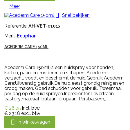
Meer

Snel bekijken
Referentie:
AH-VET-01013
Merk:
Ecuphar
ACEDERM CARE 150ML
Acederm Care 150ml is een huidspray voor honden,
katten, paarden, runderen en schapen. Acederm
verzacht, voedt en beschermt de huid.Gebruik Acederm
Care:Uitwendig gebruik.De huid eerst grondig reinigen en
droog maken. Goed schudden voor gebruik. Tweemaal
per dag op de huid sprayen.IngrediëntenLevertraan,
castorylmaleaat, butaan, propaan, Perubalsem,...
€ 28,05
incl. btw
€ 23,18
excl. btw

In winkelwagen