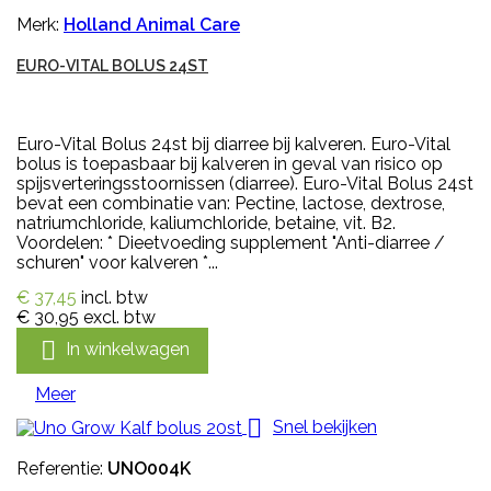
Merk:
Holland Animal Care
EURO-VITAL BOLUS 24ST
Euro-Vital Bolus 24st bij diarree bij kalveren. Euro-Vital
bolus is toepasbaar bij kalveren in geval van risico op
spijsverteringsstoornissen (diarree). Euro-Vital Bolus 24st
bevat een combinatie van: Pectine, lactose, dextrose,
natriumchloride, kaliumchloride, betaine, vit. B2.
Voordelen: * Dieetvoeding supplement "Anti-diarree /
schuren" voor kalveren *...
€ 37,45
incl. btw
€ 30,95
excl. btw

In winkelwagen
Meer

Snel bekijken
Referentie:
UNO004K