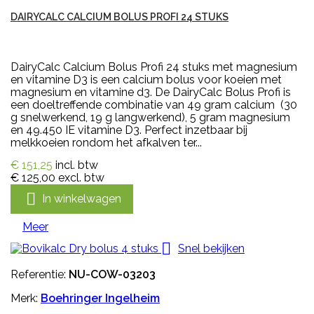
DAIRYCALC CALCIUM BOLUS PROFI 24 STUKS
DairyCalc Calcium Bolus Profi 24 stuks met magnesium
en vitamine D3 is een calcium bolus voor koeien met
magnesium en vitamine d3. De DairyCalc Bolus Profi is
een doeltreffende combinatie van 49 gram calcium (30
g snelwerkend, 19 g langwerkend), 5 gram magnesium
en 49.450 IE vitamine D3. Perfect inzetbaar bij
melkkoeien rondom het afkalven ter...
€ 151,25
incl. btw
€ 125,00
excl. btw

In winkelwagen
Meer

Snel bekijken
Referentie:
NU-COW-03203
Merk:
Boehringer Ingelheim