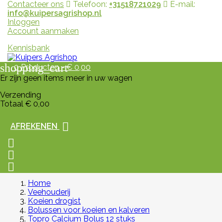
Contacteer ons
Telefoon:
+31518721029
E-mail:
info@kuipersagrishop.nl
Inloggen
Account aanmaken
Kennisbank
shopping_cart
0
Producten - € 0,00
Er zijn geen items meer in uw wagen
Verzending
Totaal
€ 0,00

AFREKENEN



Home
Veehouderij
Koeien drogist
Bolussen voor koeien en kalveren
Topro Calcium Bolus 12 stuks