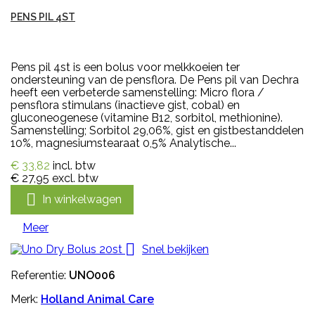
PENS PIL 4ST
Pens pil 4st is een bolus voor melkkoeien ter
ondersteuning van de pensflora. De Pens pil van Dechra
heeft een verbeterde samenstelling: Micro flora /
pensflora stimulans (inactieve gist, cobal) en
gluconeogenese (vitamine B12, sorbitol, methionine).
Samenstelling; Sorbitol 29,06%, gist en gistbestanddelen
10%, magnesiumstearaat 0,5% Analytische...
€ 33,82
incl. btw
€ 27,95
excl. btw

In winkelwagen
Meer

Snel bekijken
Referentie:
UNO006
Merk:
Holland Animal Care