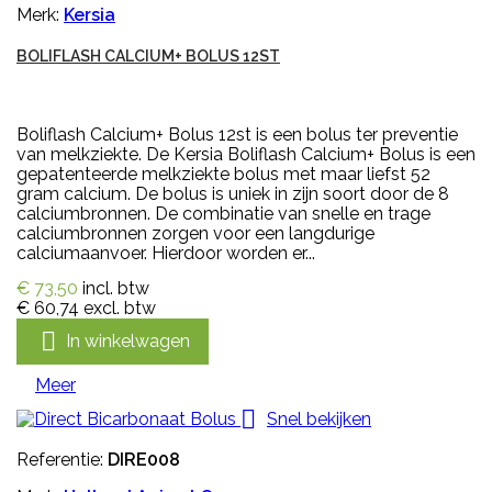
Merk:
Kersia
BOLIFLASH CALCIUM+ BOLUS 12ST
Boliflash Calcium+ Bolus 12st is een bolus ter preventie
van melkziekte. De Kersia Boliflash Calcium+ Bolus is een
gepatenteerde melkziekte bolus met maar liefst 52
gram calcium. De bolus is uniek in zijn soort door de 8
calciumbronnen. De combinatie van snelle en trage
calciumbronnen zorgen voor een langdurige
calciumaanvoer. Hierdoor worden er...
€ 73,50
incl. btw
€ 60,74
excl. btw

In winkelwagen
Meer

Snel bekijken
Referentie:
DIRE008