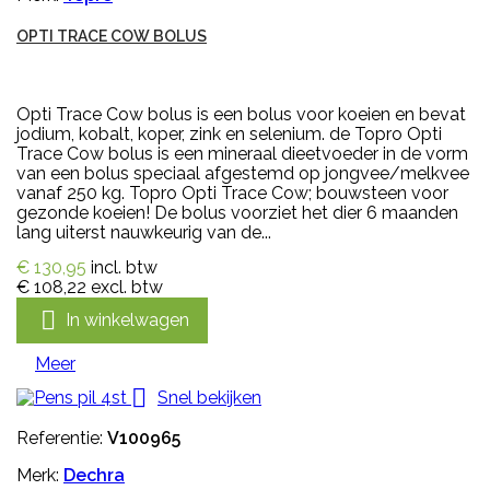
OPTI TRACE COW BOLUS
Opti Trace Cow bolus is een bolus voor koeien en bevat
jodium, kobalt, koper, zink en selenium. de Topro Opti
Trace Cow bolus is een mineraal dieetvoeder in de vorm
van een bolus speciaal afgestemd op jongvee/melkvee
vanaf 250 kg. Topro Opti Trace Cow; bouwsteen voor
gezonde koeien! De bolus voorziet het dier 6 maanden
lang uiterst nauwkeurig van de...
€ 130,95
incl. btw
€ 108,22
excl. btw

In winkelwagen
Meer

Snel bekijken
Referentie:
V100965
Merk:
Dechra