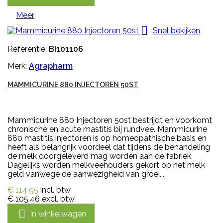
Meer

Snel bekijken
Referentie:
BI101106
Merk:
Agrapharm
MAMMICURINE 880 INJECTOREN 50ST
Mammicurine 880 Injectoren 50st bestrijdt en voorkomt
chronische en acute mastitis bij rundvee. Mammicurine
880 mastitis injectoren is op homeopathische basis en
heeft als belangrijk voordeel dat tijdens de behandeling
de melk doorgeleverd mag worden aan de fabriek.
Dagelijks worden melkveehouders gekort op het melk
geld vanwege de aanwezigheid van groei...
€ 114,95
incl. btw
€ 105,46
excl. btw

In winkelwagen