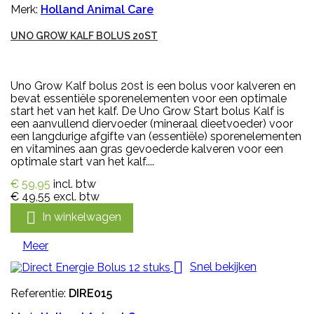
Merk:
Holland Animal Care
UNO GROW KALF BOLUS 20ST
Uno Grow Kalf bolus 20st is een bolus voor kalveren en
bevat essentiële sporenelementen voor een optimale
start het van het kalf. De Uno Grow Start bolus Kalf is
een aanvullend diervoeder (mineraal dieetvoeder) voor
een langdurige afgifte van (essentiële) sporenelementen
en vitamines aan gras gevoederde kalveren voor een
optimale start van het kalf....
€ 59,95
incl. btw
€ 49,55
excl. btw

In winkelwagen
Meer

Snel bekijken
Referentie:
DIRE015