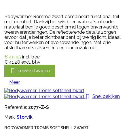
Bodywarmer Romme zwart combineert functionaliteit
met comfort. Dankzij het wind- en waterafstotende
materiaal ben je goed beschermd tegen onverwachte
weersveranderingen. De reflecterende details zorgen
ervoor dat je beter zichtbaar bent bij weinig licht, ideaal
voor buitenwerken of avondwandelingen. Met drie
afsluitbare ritszakken en een binnenzak met...
€ 49,95
incl. btw
€ 41,28
excl. btw

In winkelwagen
Meer

Snel bekijken
Referentie:
2077-Z-S
Merk:
Storvik
BODYWARMER TROMS SOFTSHELL ZWART