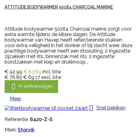
ATTITUDE BODYWARMER 50184 CHARCOAL MARINE
Attitude bodywarmer 50184 Charcoal marine zorgt voor
extra warmte tijdens de killere dagen. De Attitude
bodywarmer van Havep heeft reflecterende stukken
voor extra veiligheid in het donker of bij slecht weer. deze
prachtige bodywarmer heeft een ritssluiting, 2 ingezette
zijzakken met rits, binnenzak met rits, 2 ingezette
borstzakken met klep en drukknoop...
€ 92,99
€ 83,69
incl. btw
€ 76,85
€ 69,17
excl. btw

In winkelwagen
Meer

Snel bekijken
Referentie:
6420-Z-S
Merk:
Storvik