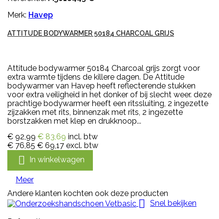
Merk:
Havep
ATTITUDE BODYWARMER 50184 CHARCOAL GRIJS
Attitude bodywarmer 50184 Charcoal grijs zorgt voor
extra warmte tijdens de killere dagen. De Attitude
bodywarmer van Havep heeft reflecterende stukken
voor extra veiligheid in het donker of bij slecht weer. deze
prachtige bodywarmer heeft een ritssluiting, 2 ingezette
zijzakken met rits, binnenzak met rits, 2 ingezette
borstzakken met klep en drukknoop...
€ 92,99
€ 83,69
incl. btw
€ 76,85
€ 69,17
excl. btw

In winkelwagen
Meer
Andere klanten kochten ook deze producten

Snel bekijken