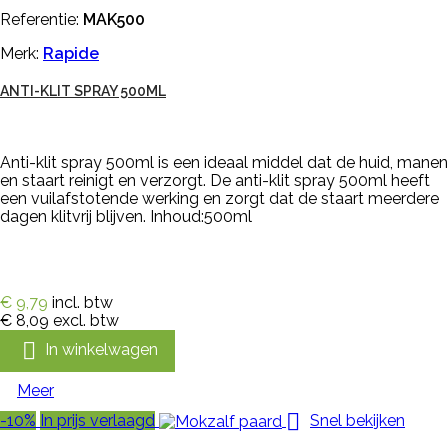
Referentie:
MAK500
Merk:
Rapide
ANTI-KLIT SPRAY 500ML
Anti-klit spray 500ml is een ideaal middel dat de huid, manen
en staart reinigt en verzorgt. De anti-klit spray 500ml heeft
een vuilafstotende werking en zorgt dat de staart meerdere
dagen klitvrij blijven. Inhoud:500ml
€ 9,79
incl. btw
€ 8,09
excl. btw

In winkelwagen
Meer

-10%
In prijs verlaagd
Snel bekijken