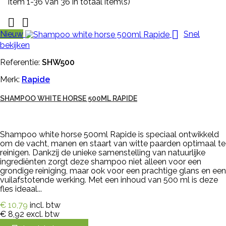
Item 1-36 van 36 in totaal item(s)



Nieuw
Snel
bekijken
Referentie:
SHW500
Merk:
Rapide
SHAMPOO WHITE HORSE 500ML RAPIDE
Shampoo white horse 500ml Rapide is speciaal ontwikkeld
om de vacht, manen en staart van witte paarden optimaal te
reinigen. Dankzij de unieke samenstelling van natuurlijke
ingrediënten zorgt deze shampoo niet alleen voor een
grondige reiniging, maar ook voor een prachtige glans en een
vuilafstotende werking. Met een inhoud van 500 ml is deze
fles ideaal...
€ 10,79
incl. btw
€ 8,92
excl. btw