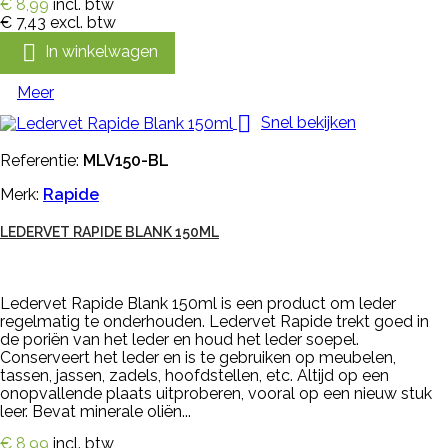
€ 8,99
incl. btw
€ 7,43
excl. btw

In winkelwagen
Meer

Snel bekijken
Referentie:
MLV150-BL
Merk:
Rapide
LEDERVET RAPIDE BLANK 150ML
Ledervet Rapide Blank 150ml is een product om leder
regelmatig te onderhouden. Ledervet Rapide trekt goed in
de poriën van het leder en houd het leder soepel.
Conserveert het leder en is te gebruiken op meubelen,
tassen, jassen, zadels, hoofdstellen, etc. Altijd op een
onopvallende plaats uitproberen, vooral op een nieuw stuk
leer. Bevat minerale oliën...
€ 8,99
incl. btw