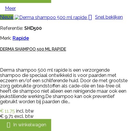
Meer

Nieuw
Snel bekijken
Referentie:
SHD500
Merk:
Rapide
DERMA SHAMPOO 500 ML RAPIDE
Derma shampoo 500 ml rapide is een verzorgende
shampoo die speciaal ontwikkeld is voor paarden met
eczeem en/of een schilferende huid. Door de met grootste
zorg gebruikte grondstoffen als cade-olie en tea-tree oil
heeft de shampoo niet alleen een reinigende maar ook een
jeukstillende werking.De shampoo kan ook preventief
gebruikt worden bij paarden die...
€ 11,75
incl. btw
€ 9,71
excl. btw

In winkelwagen