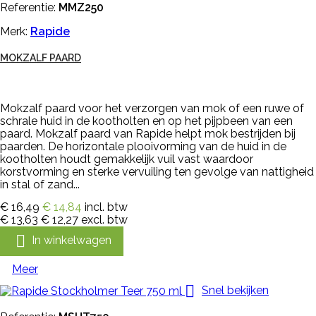
Referentie:
MMZ250
Merk:
Rapide
MOKZALF PAARD
Mokzalf paard voor het verzorgen van mok of een ruwe of
schrale huid in de kootholten en op het pijpbeen van een
paard. Mokzalf paard van Rapide helpt mok bestrijden bij
paarden. De horizontale plooivorming van de huid in de
kootholten houdt gemakkelijk vuil vast waardoor
korstvorming en sterke vervuiling ten gevolge van nattigheid
in stal of zand...
€ 16,49
€ 14,84
incl. btw
€ 13,63
€ 12,27
excl. btw

In winkelwagen
Meer

Snel bekijken