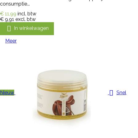
consumptie...
€ 11,99
incl. btw
€ 9,91
excl. btw

In winkelwagen
Meer

Nieuw
Snel