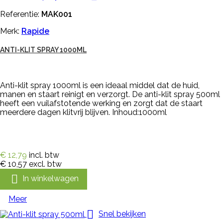
Referentie:
MAK001
Merk:
Rapide
ANTI-KLIT SPRAY 1000ML
Anti-klit spray 1000ml is een ideaal middel dat de huid,
manen en staart reinigt en verzorgt. De anti-klit spray 500ml
heeft een vuilafstotende werking en zorgt dat de staart
meerdere dagen klitvrij blijven. Inhoud:1000ml
€ 12,79
incl. btw
€ 10,57
excl. btw

In winkelwagen
Meer

Snel bekijken