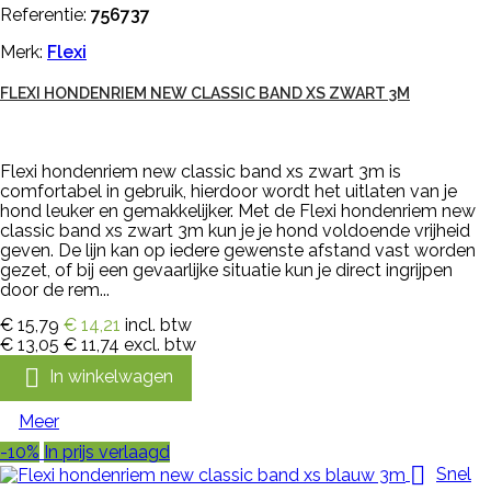
Referentie:
756737
Merk:
Flexi
FLEXI HONDENRIEM NEW CLASSIC BAND XS ZWART 3M
Flexi hondenriem new classic band xs zwart 3m is
comfortabel in gebruik, hierdoor wordt het uitlaten van je
hond leuker en gemakkelijker. Met de Flexi hondenriem new
classic band xs zwart 3m kun je je hond voldoende vrijheid
geven. De lijn kan op iedere gewenste afstand vast worden
gezet, of bij een gevaarlijke situatie kun je direct ingrijpen
door de rem...
€ 15,79
€ 14,21
incl. btw
€ 13,05
€ 11,74
excl. btw

In winkelwagen
Meer
-10%
In prijs verlaagd

Snel