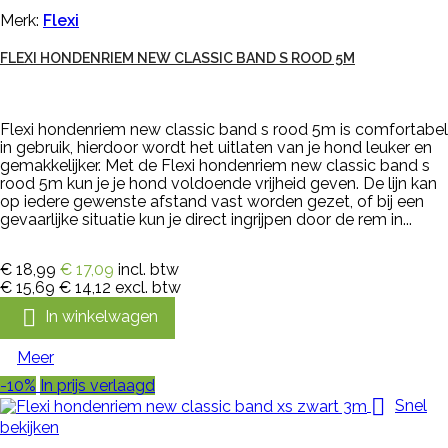
Merk:
Flexi
FLEXI HONDENRIEM NEW CLASSIC BAND S ROOD 5M
Flexi hondenriem new classic band s rood 5m is comfortabel
in gebruik, hierdoor wordt het uitlaten van je hond leuker en
gemakkelijker. Met de Flexi hondenriem new classic band s
rood 5m kun je je hond voldoende vrijheid geven. De lijn kan
op iedere gewenste afstand vast worden gezet, of bij een
gevaarlijke situatie kun je direct ingrijpen door de rem in...
€ 18,99
€ 17,09
incl. btw
€ 15,69
€ 14,12
excl. btw

In winkelwagen
Meer
-10%
In prijs verlaagd

Snel
bekijken