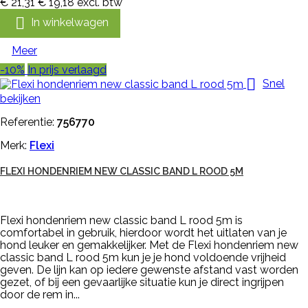
€ 21,31
€ 19,18
excl. btw

In winkelwagen
Meer
-10%
In prijs verlaagd

Snel
bekijken
Referentie:
756770
Merk:
Flexi
FLEXI HONDENRIEM NEW CLASSIC BAND L ROOD 5M
Flexi hondenriem new classic band L rood 5m is
comfortabel in gebruik, hierdoor wordt het uitlaten van je
hond leuker en gemakkelijker. Met de Flexi hondenriem new
classic band L rood 5m kun je je hond voldoende vrijheid
geven. De lijn kan op iedere gewenste afstand vast worden
gezet, of bij een gevaarlijke situatie kun je direct ingrijpen
door de rem in...