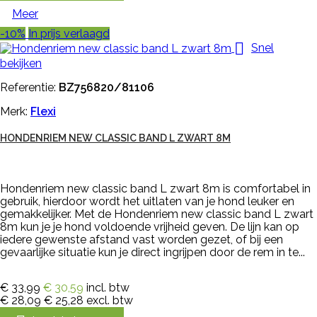
Meer
-10%
In prijs verlaagd

Snel
bekijken
Referentie:
BZ756820/81106
Merk:
Flexi
HONDENRIEM NEW CLASSIC BAND L ZWART 8M
Hondenriem new classic band L zwart 8m is comfortabel in
gebruik, hierdoor wordt het uitlaten van je hond leuker en
gemakkelijker. Met de Hondenriem new classic band L zwart
8m kun je je hond voldoende vrijheid geven. De lijn kan op
iedere gewenste afstand vast worden gezet, of bij een
gevaarlijke situatie kun je direct ingrijpen door de rem in te...
€ 33,99
€ 30,59
incl. btw
€ 28,09
€ 25,28
excl. btw