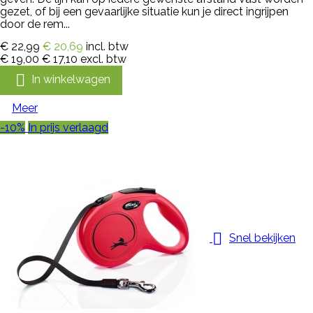
gezet, of bij een gevaarlijke situatie kun je direct ingrijpen
door de rem...
€ 22,99
€ 20,69
incl. btw
€ 19,00
€ 17,10
excl. btw

In winkelwagen
Meer
-10%
In prijs verlaagd

Snel bekijken