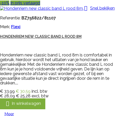
-10%
In prijs verlaagd

Snel bekijken
Referentie:
BZ756822/81107
Merk:
Flexi
HONDENRIEM NEW CLASSIC BAND L ROOD 8M
Hondenriem new classic band L rood 8m is comfortabel in
gebruik, hierdoor wordt het uitlaten van je hond leuker en
gemakkelijker. Met de Hondenriem new classic band L rood
8m kun je je hond voldoende vrijheid geven. De lijn kan op
iedere gewenste afstand vast worden gezet, of bij een
gevaarlijke situatie kun je direct ingrijpen door de rem in te
drukken....
€ 33,99
€ 30,59
incl. btw
€ 28,09
€ 25,28
excl. btw

In winkelwagen
Meer