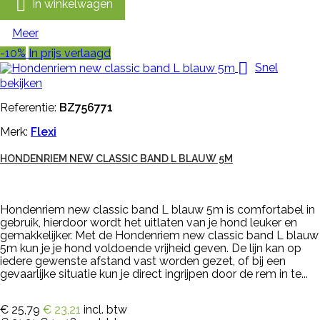

In winkelwagen
Meer
-10%
In prijs verlaagd

Snel
bekijken
Referentie:
BZ756771
Merk:
Flexi
HONDENRIEM NEW CLASSIC BAND L BLAUW 5M
Hondenriem new classic band L blauw 5m is comfortabel in
gebruik, hierdoor wordt het uitlaten van je hond leuker en
gemakkelijker. Met de Hondenriem new classic band L blauw
5m kun je je hond voldoende vrijheid geven. De lijn kan op
iedere gewenste afstand vast worden gezet, of bij een
gevaarlijke situatie kun je direct ingrijpen door de rem in te...
€ 25,79
€ 23,21
incl. btw