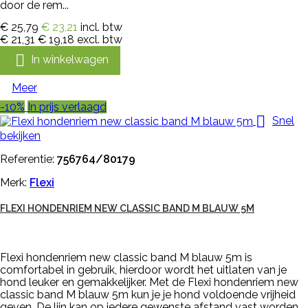
door de rem...
€ 25,79
€ 23,21
incl. btw
€ 21,31
€ 19,18
excl. btw

In winkelwagen
Meer
-10%
In prijs verlaagd

Snel
bekijken
Referentie:
756764/80179
Merk:
Flexi
FLEXI HONDENRIEM NEW CLASSIC BAND M BLAUW 5M
Flexi hondenriem new classic band M blauw 5m is
comfortabel in gebruik, hierdoor wordt het uitlaten van je
hond leuker en gemakkelijker. Met de Flexi hondenriem new
classic band M blauw 5m kun je je hond voldoende vrijheid
geven. De lijn kan op iedere gewenste afstand vast worden