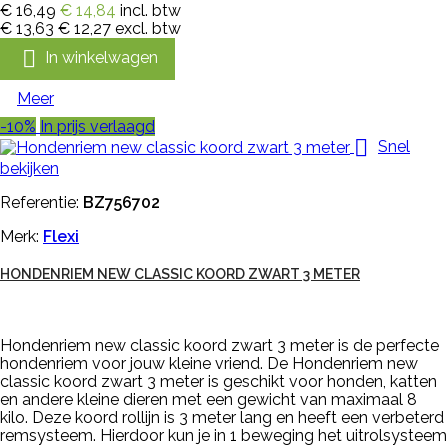
€ 16,49
€ 14,84
incl. btw
€ 13,63
€ 12,27
excl. btw

In winkelwagen
Meer
-10%
In prijs verlaagd

Snel
bekijken
Referentie:
BZ756702
Merk:
Flexi
HONDENRIEM NEW CLASSIC KOORD ZWART 3 METER
Hondenriem new classic koord zwart 3 meter is de perfecte
hondenriem voor jouw kleine vriend. De Hondenriem new
classic koord zwart 3 meter is geschikt voor honden, katten
en andere kleine dieren met een gewicht van maximaal 8
kilo. Deze koord rollijn is 3 meter lang en heeft een verbeterd
remsysteem. Hierdoor kun je in 1 beweging het uitrolsysteem