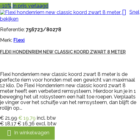
-10%
In prijs verlaagd

Snel
bekijken
Referentie:
756723/80278
Merk:
Flexi
FLEXI HONDENRIEM NEW CLASSIC KOORD ZWART 8 METER
Flexi hondenriem new classic koord zwart 8 meter is de
perfecte riem voor honden met een gewicht van maximaal
12 kilo. De Flexi Hondenriem new classic koord zwart 8
meter heeft een verbeterd remsysteem. Hierdoor kun je in 1
beweging het uit rolsysteem een halt toe roepen. Verplaats
je vinger over het schuifje van het remsysteem, dan blijft de
rollijn op...
€ 21,99
€ 19,79
incl. btw
€ 18,17
€ 16,36
excl. btw

In winkelwagen