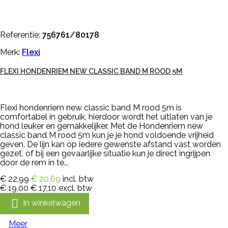
Referentie:
756761/80178
Merk:
Flexi
FLEXI HONDENRIEM NEW CLASSIC BAND M ROOD 5M
Flexi hondenriem new classic band M rood 5m is
comfortabel in gebruik, hierdoor wordt het uitlaten van je
hond leuker en gemakkelijker. Met de Hondenriem new
classic band M rood 5m kun je je hond voldoende vrijheid
geven. De lijn kan op iedere gewenste afstand vast worden
gezet, of bij een gevaarlijke situatie kun je direct ingrijpen
door de rem in te...
€ 22,99
€ 20,69
incl. btw
€ 19,00
€ 17,10
excl. btw

In winkelwagen
Meer