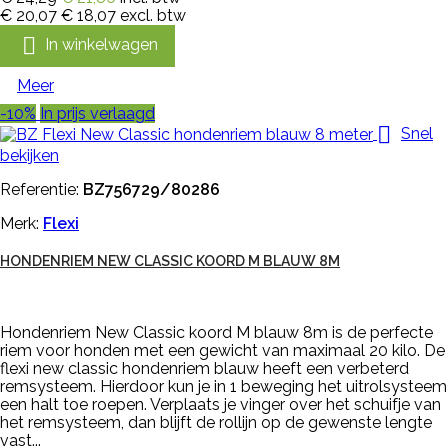
€ 20,07
€ 18,07
excl. btw

In winkelwagen
Meer
-10%
In prijs verlaagd

Snel
bekijken
Referentie:
BZ756729/80286
Merk:
Flexi
HONDENRIEM NEW CLASSIC KOORD M BLAUW 8M
Hondenriem New Classic koord M blauw 8m is de perfecte
riem voor honden met een gewicht van maximaal 20 kilo. De
flexi new classic hondenriem blauw heeft een verbeterd
remsysteem. Hierdoor kun je in 1 beweging het uitrolsysteem
een halt toe roepen. Verplaats je vinger over het schuifje van
het remsysteem, dan blijft de rollijn op de gewenste lengte
vast...