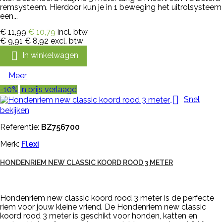
remsysteem. Hierdoor kun je in 1 beweging het uitrolsysteem
een...
€ 11,99
€ 10,79
incl. btw
€ 9,91
€ 8,92
excl. btw

In winkelwagen
Meer
-10%
In prijs verlaagd

Snel
bekijken
Referentie:
BZ756700
Merk:
Flexi
HONDENRIEM NEW CLASSIC KOORD ROOD 3 METER
Hondenriem new classic koord rood 3 meter is de perfecte
riem voor jouw kleine vriend. De Hondenriem new classic
koord rood 3 meter is geschikt voor honden, katten en