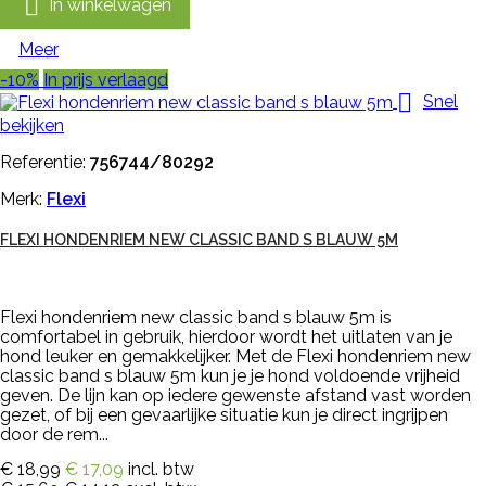

In winkelwagen
Meer
-10%
In prijs verlaagd

Snel
bekijken
Referentie:
756744/80292
Merk:
Flexi
FLEXI HONDENRIEM NEW CLASSIC BAND S BLAUW 5M
Flexi hondenriem new classic band s blauw 5m is
comfortabel in gebruik, hierdoor wordt het uitlaten van je
hond leuker en gemakkelijker. Met de Flexi hondenriem new
classic band s blauw 5m kun je je hond voldoende vrijheid
geven. De lijn kan op iedere gewenste afstand vast worden
gezet, of bij een gevaarlijke situatie kun je direct ingrijpen
door de rem...
€ 18,99
€ 17,09
incl. btw