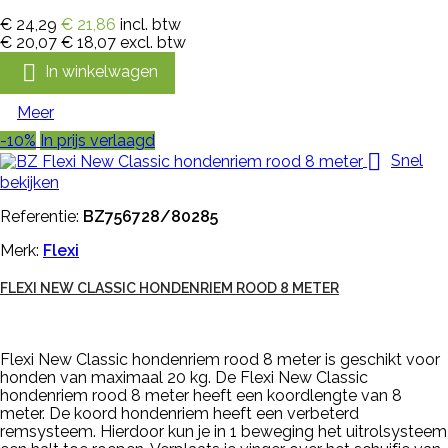
€ 24,29
€ 21,86
incl. btw
€ 20,07
€ 18,07
excl. btw

In winkelwagen
Meer
-10%
In prijs verlaagd

Snel
bekijken
Referentie:
BZ756728/80285
Merk:
Flexi
FLEXI NEW CLASSIC HONDENRIEM ROOD 8 METER
Flexi New Classic hondenriem rood 8 meter is geschikt voor
honden van maximaal 20 kg. De Flexi New Classic
hondenriem rood 8 meter heeft een koordlengte van 8
meter. De koord hondenriem heeft een verbeterd
remsysteem. Hierdoor kun je in 1 beweging het uitrolsysteem