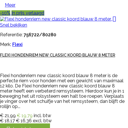
Meer
-10%
In prijs verlaagd

Snel bekijken
Referentie:
756722/80280
Merk:
Flexi
FLEXI HONDENRIEM NEW CLASSIC KOORD BLAUW 8 METER
Flexi hondenriem new classic koord blauw 8 meter is de
perfecte riem voor honden met een gewicht van maximaal
12 kilo. De Flexi hondenriem new classic koord blauw 8
meter heeft een verbeterd remsysteem. Hierdoor kun je in 1
beweging het uit rolsysteem een halt toe roepen. Verplaats
je vinger over het schuifje van het remsysteem, dan blijft de
rollijn op...
€ 21,99
€ 19,79
incl. btw
€ 18,17
€ 16,36
excl. btw