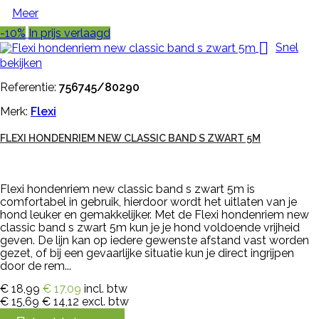
Meer
-10%
In prijs verlaagd

Snel
bekijken
Referentie:
756745/80290
Merk:
Flexi
FLEXI HONDENRIEM NEW CLASSIC BAND S ZWART 5M
Flexi hondenriem new classic band s zwart 5m is
comfortabel in gebruik, hierdoor wordt het uitlaten van je
hond leuker en gemakkelijker. Met de Flexi hondenriem new
classic band s zwart 5m kun je je hond voldoende vrijheid
geven. De lijn kan op iedere gewenste afstand vast worden
gezet, of bij een gevaarlijke situatie kun je direct ingrijpen
door de rem...
€ 18,99
€ 17,09
incl. btw
€ 15,69
€ 14,12
excl. btw