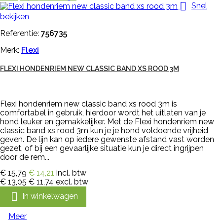

Snel
bekijken
Referentie:
756735
Merk:
Flexi
FLEXI HONDENRIEM NEW CLASSIC BAND XS ROOD 3M
Flexi hondenriem new classic band xs rood 3m is
comfortabel in gebruik, hierdoor wordt het uitlaten van je
hond leuker en gemakkelijker. Met de Flexi hondenriem new
classic band xs rood 3m kun je je hond voldoende vrijheid
geven. De lijn kan op iedere gewenste afstand vast worden
gezet, of bij een gevaarlijke situatie kun je direct ingrijpen
door de rem...
€ 15,79
€ 14,21
incl. btw
€ 13,05
€ 11,74
excl. btw

In winkelwagen
Meer