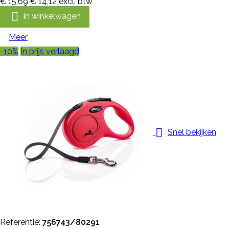
€ 15,69
€ 14,12
excl. btw

In winkelwagen
Meer
-10%
In prijs verlaagd

Snel bekijken
Referentie:
756743/80291