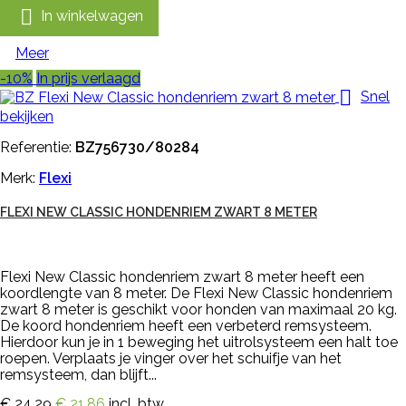

In winkelwagen
Meer
-10%
In prijs verlaagd

Snel
bekijken
Referentie:
BZ756730/80284
Merk:
Flexi
FLEXI NEW CLASSIC HONDENRIEM ZWART 8 METER
Flexi New Classic hondenriem zwart 8 meter heeft een
koordlengte van 8 meter. De Flexi New Classic hondenriem
zwart 8 meter is geschikt voor honden van maximaal 20 kg.
De koord hondenriem heeft een verbeterd remsysteem.
Hierdoor kun je in 1 beweging het uitrolsysteem een halt toe
roepen. Verplaats je vinger over het schuifje van het
remsysteem, dan blijft...
€ 24,29
€ 21,86
incl. btw