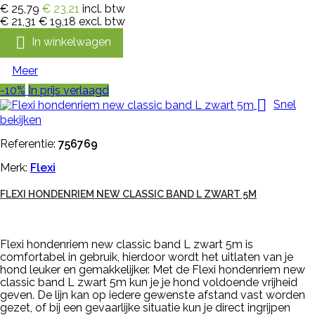
€ 25,79
€ 23,21
incl. btw
€ 21,31
€ 19,18
excl. btw

In winkelwagen
Meer
-10%
In prijs verlaagd

Snel
bekijken
Referentie:
756769
Merk:
Flexi
FLEXI HONDENRIEM NEW CLASSIC BAND L ZWART 5M
Flexi hondenriem new classic band L zwart 5m is
comfortabel in gebruik, hierdoor wordt het uitlaten van je
hond leuker en gemakkelijker. Met de Flexi hondenriem new
classic band L zwart 5m kun je je hond voldoende vrijheid
geven. De lijn kan op iedere gewenste afstand vast worden
gezet, of bij een gevaarlijke situatie kun je direct ingrijpen