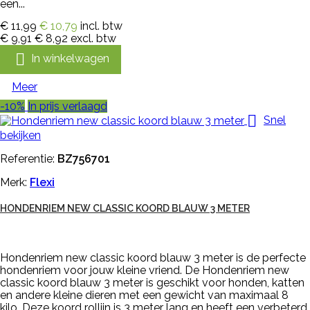
een...
€ 11,99
€ 10,79
incl. btw
€ 9,91
€ 8,92
excl. btw

In winkelwagen
Meer
-10%
In prijs verlaagd

Snel
bekijken
Referentie:
BZ756701
Merk:
Flexi
HONDENRIEM NEW CLASSIC KOORD BLAUW 3 METER
Hondenriem new classic koord blauw 3 meter is de perfecte
hondenriem voor jouw kleine vriend. De Hondenriem new
classic koord blauw 3 meter is geschikt voor honden, katten
en andere kleine dieren met een gewicht van maximaal 8
kilo. Deze koord rollijn is 3 meter lang en heeft een verbeterd