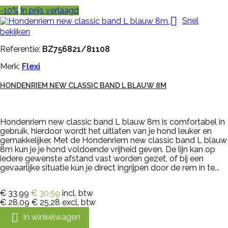
-10%
In prijs verlaagd

Snel
bekijken
Referentie:
BZ756821/81108
Merk:
Flexi
HONDENRIEM NEW CLASSIC BAND L BLAUW 8M
Hondenriem new classic band L blauw 8m is comfortabel in
gebruik, hierdoor wordt het uitlaten van je hond leuker en
gemakkelijker. Met de Hondenriem new classic band L blauw
8m kun je je hond voldoende vrijheid geven. De lijn kan op
iedere gewenste afstand vast worden gezet, of bij een
gevaarlijke situatie kun je direct ingrijpen door de rem in te...
€ 33,99
€ 30,59
incl. btw
€ 28,09
€ 25,28
excl. btw

In winkelwagen