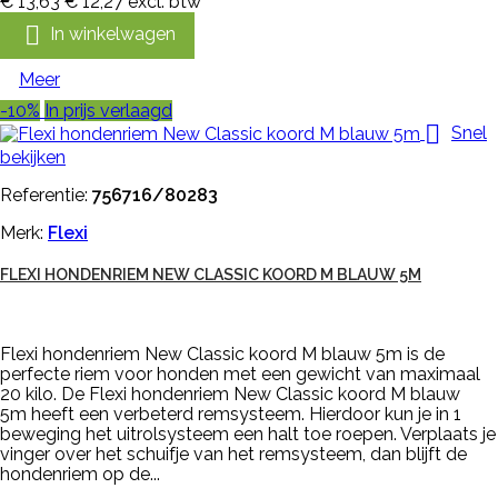
€ 13,63
€ 12,27
excl. btw

In winkelwagen
Meer
-10%
In prijs verlaagd

Snel
bekijken
Referentie:
756716/80283
Merk:
Flexi
FLEXI HONDENRIEM NEW CLASSIC KOORD M BLAUW 5M
Flexi hondenriem New Classic koord M blauw 5m is de
perfecte riem voor honden met een gewicht van maximaal
20 kilo. De Flexi hondenriem New Classic koord M blauw
5m heeft een verbeterd remsysteem. Hierdoor kun je in 1
beweging het uitrolsysteem een halt toe roepen. Verplaats je
vinger over het schuifje van het remsysteem, dan blijft de
hondenriem op de...