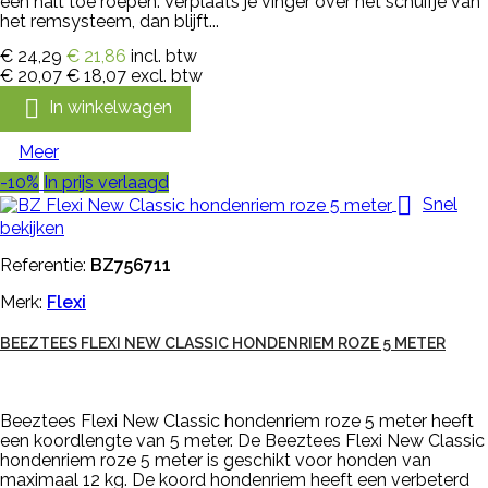
een halt toe roepen. Verplaats je vinger over het schuifje van
het remsysteem, dan blijft...
€ 24,29
€ 21,86
incl. btw
€ 20,07
€ 18,07
excl. btw

In winkelwagen
Meer
-10%
In prijs verlaagd

Snel
bekijken
Referentie:
BZ756711
Merk:
Flexi
BEEZTEES FLEXI NEW CLASSIC HONDENRIEM ROZE 5 METER
Beeztees Flexi New Classic hondenriem roze 5 meter heeft
een koordlengte van 5 meter. De Beeztees Flexi New Classic
hondenriem roze 5 meter is geschikt voor honden van
maximaal 12 kg. De koord hondenriem heeft een verbeterd