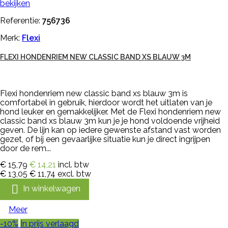
bekijken
Referentie:
756736
Merk:
Flexi
FLEXI HONDENRIEM NEW CLASSIC BAND XS BLAUW 3M
Flexi hondenriem new classic band xs blauw 3m is
comfortabel in gebruik, hierdoor wordt het uitlaten van je
hond leuker en gemakkelijker. Met de Flexi hondenriem new
classic band xs blauw 3m kun je je hond voldoende vrijheid
geven. De lijn kan op iedere gewenste afstand vast worden
gezet, of bij een gevaarlijke situatie kun je direct ingrijpen
door de rem...
€ 15,79
€ 14,21
incl. btw
€ 13,05
€ 11,74
excl. btw

In winkelwagen
Meer
-10%
In prijs verlaagd