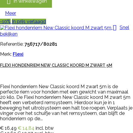

In winkelwagen
Meer
-10%
In prijs verlaagd

Snel
bekijken
Referentie:
756717/80281
Merk:
Flexi
FLEXI HONDENRIEM NEW CLASSIC KOORD M ZWART 5M
Flexi hondenriem New Classic koord M zwart 5m is de
perfecte riem voor honden met een gewicht van maximaal
20 kilo. De Flexi hondenriem New Classic koord M zwart 5m
heeft een verbeterd remsysteem. Hierdoor kun je in 1
beweging het uitrolsysteem een halt toe roepen. Verplaats je
vinger over het schuifje van het remsysteem, dan blijft de
hondenriem op de...
€ 16,49
€ 14,84
incl. btw