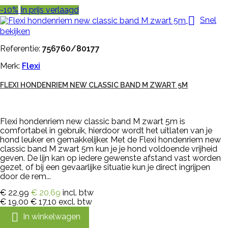
-10%
In prijs verlaagd

Snel
bekijken
Referentie:
756760/80177
Merk:
Flexi
FLEXI HONDENRIEM NEW CLASSIC BAND M ZWART 5M
Flexi hondenriem new classic band M zwart 5m is
comfortabel in gebruik, hierdoor wordt het uitlaten van je
hond leuker en gemakkelijker. Met de Flexi hondenriem new
classic band M zwart 5m kun je je hond voldoende vrijheid
geven. De lijn kan op iedere gewenste afstand vast worden
gezet, of bij een gevaarlijke situatie kun je direct ingrijpen
door de rem...
€ 22,99
€ 20,69
incl. btw
€ 19,00
€ 17,10
excl. btw

In winkelwagen