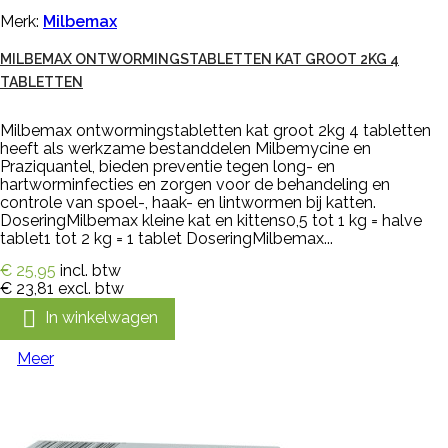
Merk:
Milbemax
MILBEMAX ONTWORMINGSTABLETTEN KAT GROOT 2KG 4
TABLETTEN
Milbemax ontwormingstabletten kat groot 2kg 4 tabletten
heeft als werkzame bestanddelen Milbemycine en
Praziquantel, bieden preventie tegen long- en
hartworminfecties en zorgen voor de behandeling en
controle van spoel-, haak- en lintwormen bij katten.
DoseringMilbemax kleine kat en kittens0,5 tot 1 kg = halve
tablet1 tot 2 kg = 1 tablet DoseringMilbemax...
€ 25,95
incl. btw
€ 23,81
excl. btw

In winkelwagen
Meer