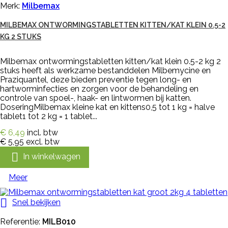
Merk:
Milbemax
MILBEMAX ONTWORMINGSTABLETTEN KITTEN/KAT KLEIN 0.5-2
KG 2 STUKS
Milbemax ontwormingstabletten kitten/kat klein 0.5-2 kg 2
stuks heeft als werkzame bestanddelen Milbemycine en
Praziquantel, deze bieden preventie tegen long- en
hartworminfecties en zorgen voor de behandeling en
controle van spoel-, haak- en lintwormen bij katten.
DoseringMilbemax kleine kat en kittens0,5 tot 1 kg = halve
tablet1 tot 2 kg = 1 tablet...
€ 6,49
incl. btw
€ 5,95
excl. btw

In winkelwagen
Meer

Snel bekijken
Referentie:
MILB010