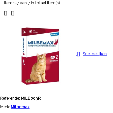
Item 1-7 van 7 in totaal item(s)



Snel bekijken
Referentie:
MILB009R
Merk:
Milbemax