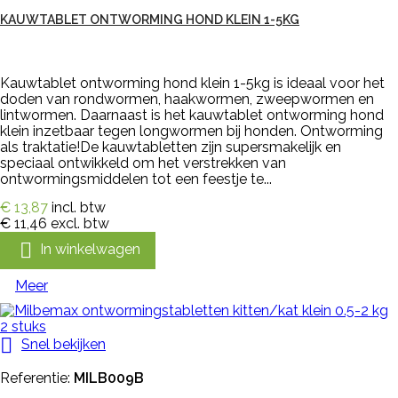
KAUWTABLET ONTWORMING HOND KLEIN 1-5KG
Kauwtablet ontworming hond klein 1-5kg is ideaal voor het
doden van rondwormen, haakwormen, zweepwormen en
lintwormen. Daarnaast is het kauwtablet ontworming hond
klein inzetbaar tegen longwormen bij honden. Ontworming
als traktatie!De kauwtabletten zijn supersmakelijk en
speciaal ontwikkeld om het verstrekken van
ontwormingsmiddelen tot een feestje te...
€ 13,87
incl. btw
€ 11,46
excl. btw

In winkelwagen
Meer

Snel bekijken
Referentie:
MILB009B