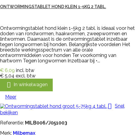
ONTWORMINGSTABLET HOND KLEIN 1-5KG 2 TABL.
Ontwormingstablet hond klein 1-5kg 2 tabl. is ideaal voor het
doden van rondwormen, haakwormen, zweepwormen en
lintwormen. Daarnaast is de ontwormingstablet inzetbaar
tegen longwormen bij honden. Belangrijkste voordelen Het
breedste werkingsspectrum van alle orale
ontwormmiddelen voor honden Ter voorkoming van
hartworm Tegen longwormen Inzetbaar bij •...
€ 6,09
incl. btw
€ 5,04
excl. btw

In winkelwagen
Meer

Snel
bekijken
Referentie:
MILB006/J051003
Merk:
Milbemax