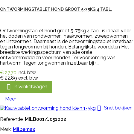
ONTWORMINGSTABLET HOND GROOT 5-75KG 4 TABL.
Ontwormingstablet hond groot 5-75kg 4 tabl. is ideaal voor
het doden van rondwormen, haakwormen, zweepwormen
en lintwormen. Daarnaast is de ontwormingstablet inzetbaar
tegen longwormen bij honden. Belangrijkste voordelen Het
breedste werkingsspectrum van alle orale
ontwormmiddelen voor honden Ter voorkoming van
hartworm Tegen longwormen Inzetbaar bij •...
€ 27,70
incl. btw
€ 22,89
excl. btw

In winkelwagen
Meer

Snel bekijken
Referentie:
MILB001/J051002
Merk:
Milbemax