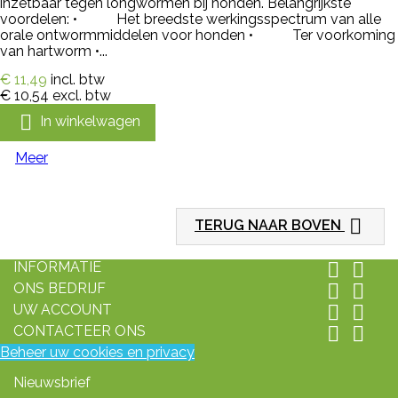
inzetbaar tegen longwormen bij honden. Belangrijkste
voordelen: • Het breedste werkingsspectrum van alle
orale ontwormmiddelen voor honden • Ter voorkoming
van hartworm •...
€ 11,49
incl. btw
€ 10,54
excl. btw

In winkelwagen
Meer

TERUG NAAR BOVEN
INFORMATIE


ONS BEDRIJF


UW ACCOUNT


CONTACTEER ONS


Beheer uw cookies en privacy
Nieuwsbrief