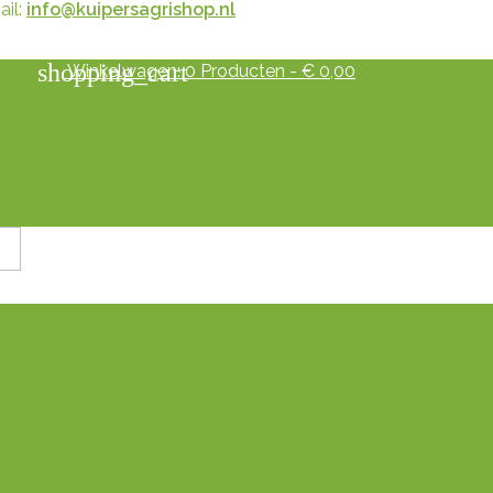
il:
info@kuipersagrishop.nl
shopping_cart
Winkelwagen:
0
Producten - € 0,00