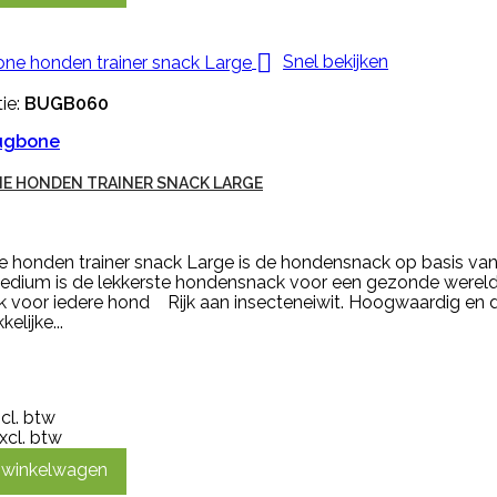

Snel bekijken
ie:
BUGB060
ugbone
E HONDEN TRAINER SNACK LARGE
 honden trainer snack Large is de hondensnack op basis van
edium is de lekkerste hondensnack voor een gezonde were
jk voor iedere hond Rijk aan insecteneiwit. Hoogwaardig en 
elijke...
ncl. btw
xcl. btw
n winkelwagen