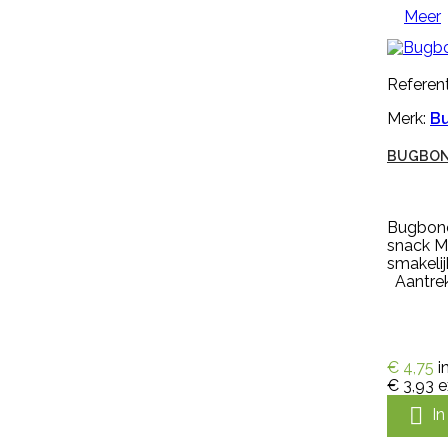
Meer

Snel bekijken
Referent
Referentie:
HB-OHB-
09014/MGEN250
Merk:
B
GENOXONE ZX 250ML
BUGBON
Genoxone ZX 250ml tegen de
Bugbone
meest voorkomende lastige
snack M
onkruiden zoals paardenbloemen,
smakeli
brandnetels, heermoes, distels en
Aantrekk
zevenblad. Genoxone ZX gaat
vanaf nu de strijd aan tegen alle
hardnekkige onkruiden! Dit nieuwe
middel is zeer breed inzetbaar
tegen de meest voorkomende
€ 4,75
i
lastige onkruiden zoals
€ 3,93
e
paardenbloemen, brandnetels,
heermoes, distels en zevenblad....

I
€ 36,95
incl. btw