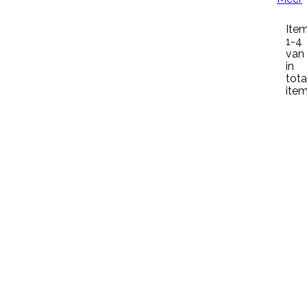
heeft een geruwde en dubbel
gedompelde hand voor goede
Ite
grip bij natte en droge
1-4
omstandigheden en is...
van
€ 5,99
incl. btw
in
€ 4,95
excl. btw
tota

item
In winkelwagen
Meer

Snel bekijken
Referentie:
IN-PYR-91081A
Merk:
Edialux
VEERUST SUPER SPRAY RUND
OMDOOS 12 X 600 ML