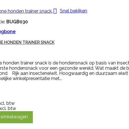

Snel bekijken
ie:
BUGB030
ugbone
E HONDEN TRAINER SNACK
 honden trainer snack is de hondensnack op basis van insect
erste hondensnack voor een gezonde wereld. Wat maakt de 
hond Rijk aan insecteneiwit. Hoogwaardig en duurzaam eiwi
elijke winkelpresentatie met...
ncl. btw
xcl. btw
n winkelwagen