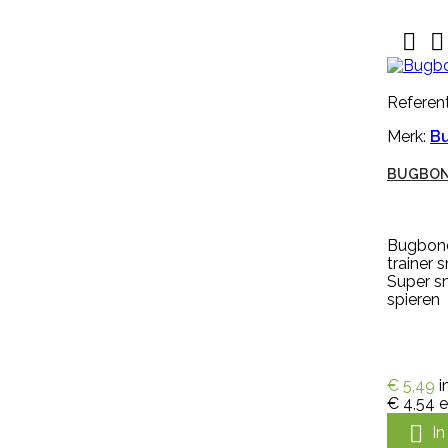


Referent
Merk:
B

Snel bekijken
BUGBON
Referentie:
M643-G
NEKPLAATJE BLANCO GEEL
Bugbone
trainer
Super s
spieren 
Nekplaatje blanco geel is geschikt
voor om de hals van schapen,
geiten of koeien. Dit nekplaatje
zonder nummer is gemaakt van
kwaliteits EVA, duidelijk afleesbaar
€ 5,49
i
en makkelijk aan te brengen. Een
€ 4,54
e
nekplaatje wordt vaak door

I
een rubber nekkoord / karrubber