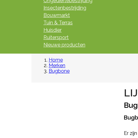
Ongediertebestrijding
Insectenbestrijding
Bouwmarkt
Tuin & Terras
Huisdier
Ruitersport
Nieuwe producten
Home
Merken
Bugbone
LI
Bug
Bug
Er zij