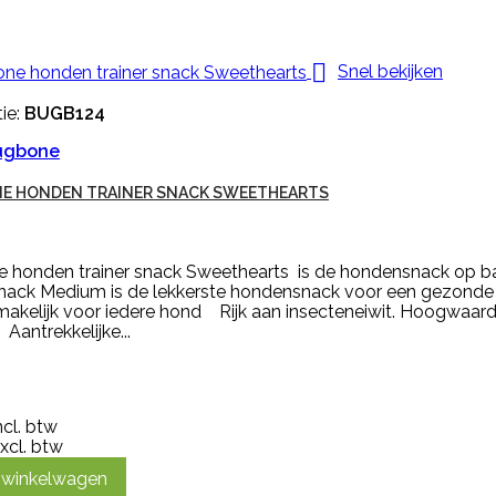

Snel bekijken
ie:
BUGB124
ugbone
E HONDEN TRAINER SNACK SWEETHEARTS
 honden trainer snack Sweethearts is de hondensnack op ba
 snack Medium is de lekkerste hondensnack voor een gezon
makelijk voor iedere hond Rijk aan insecteneiwit. Hoogwaar
Aantrekkelijke...
ncl. btw
xcl. btw
n winkelwagen