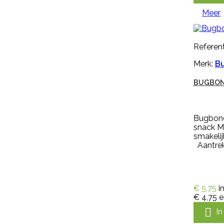
(nr. M608) of nylon nekkoord (nr.
M1061) met een harpsluitting (nr.
Meer
30005) of een simplex-haakje (
NR....
€ 0,94
incl. btw
Referent
€ 0,78
excl. btw

In winkelwagen
Merk:
B
BUGBON
Meer
Bugbone
snack M
smakeli
Aantrekk
€ 5,75
i
€ 4,75
e

I