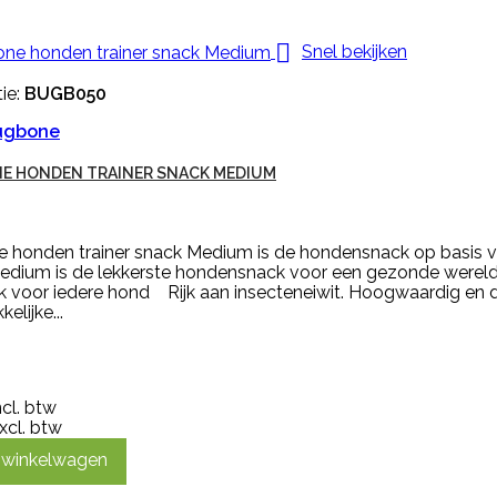

Snel bekijken
ie:
BUGB050
ugbone
E HONDEN TRAINER SNACK MEDIUM
 honden trainer snack Medium is de hondensnack op basis v
edium is de lekkerste hondensnack voor een gezonde were
jk voor iedere hond Rijk aan insecteneiwit. Hoogwaardig en 
elijke...
ncl. btw
xcl. btw
n winkelwagen