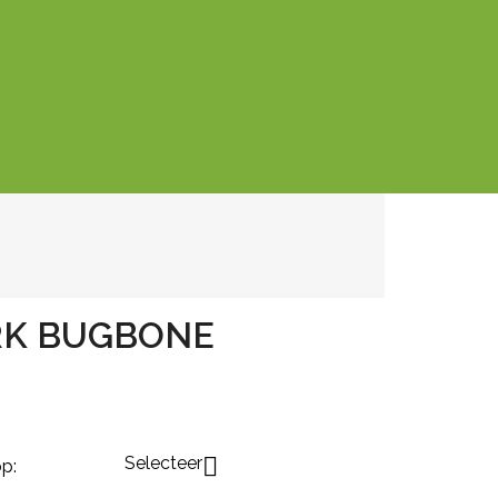
RK BUGBONE
Selecteer

p: