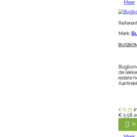
€ 30,54
excl. btw
Meer

In winkelwagen
Meer
Referent

Merk:
B
Snel bekijken
BUGBON
Referentie:
M297256
Merk:
Keron
Bugbone
HANDSCHOEN KERON FLETEX
de lekk
iedere 
Aantrekk
Handschoen Keron Fletex is een
volledig gecoat latex met
katoenen voering, licht, flexibel en
zweetabsorberend. De
€ 6,75
i
handschoen Keron Fletex is zeer
€ 5,58
e
elastisch en vloeistofdicht en

I
heeft een lange kap, voor
optimale bescherming van
onderarmen. De handschoen
Meer