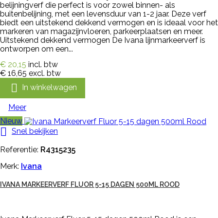
belijningverf die perfect is voor zowel binnen- als
buitenbelijning, met een levensduur van 1-2 jaar. Deze verf
biedt een uitstekend dekkend vermogen en is ideaal voor het
markeren van magazijnvloeren, parkeerplaatsen en meer.
Uitstekend dekkend vermogen De Ivana lijnmarkeerverf is
ontworpen om een...
€ 20,15
incl. btw
€ 16,65
excl. btw

In winkelwagen
Meer
Nieuw

Snel bekijken
Referentie:
R4315235
Merk:
Ivana
IVANA MARKEERVERF FLUOR 5-15 DAGEN 500ML ROOD