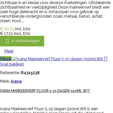
zichtbaar is en ideaal voor diverse markeringen. Uitstekende
zichtbaarheid en veelzijdigheid Deze markeerverf biedt een
zeer hoge dekkracht en is ontworpen voor gebruik op
verschillende ondergronden zoals metaal, beton, asfalt,
steen, hout,...
€ 20,75
incl. btw
€ 17,15
excl. btw

In winkelwagen
Meer

Nieuw
Snel bekijken
Referentie:
R4315238
Merk:
Ivana
IVANA MARKEERVERF FLUOR 5-15 DAGEN 500ML WIT
Ivana Markeerverf Fluor 5-15 dagen 500ml Wit is een