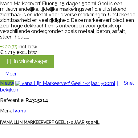
Ivana Markeerverf Fluor 5-15 dagen 500ml Geel is een
milieuvriendelijke, tijdelijke markeringsverf die uitstekend
zichtbaar is en ideaal voor diverse markeringen. Uitstekende
zichtbaarheid en veelzijdigheid Deze markeerverf biedt een
zeer hoge dekkracht en is ontworpen voor gebruik op
verschillende ondergronden zoals metaal, beton, asfalt,
steen, hout,...
€ 20,75
incl. btw
€ 17,15
excl. btw

In winkelwagen
Meer

Nieuw
Snel
bekijken
Referentie:
R4315214
Merk:
Ivana
IVANA LIJN MARKEERVERF GEEL 1-2 JAAR 500ML