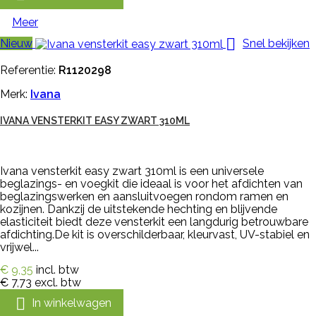
Meer

Nieuw
Snel bekijken
Referentie:
R1120298
Merk:
Ivana
IVANA VENSTERKIT EASY ZWART 310ML
Ivana vensterkit easy zwart 310ml is een universele
beglazings- en voegkit die ideaal is voor het afdichten van
beglazingswerken en aansluitvoegen rondom ramen en
kozijnen. Dankzij de uitstekende hechting en blijvende
elasticiteit biedt deze vensterkit een langdurig betrouwbare
afdichting.De kit is overschilderbaar, kleurvast, UV-stabiel en
vrijwel...
€ 9,35
incl. btw
€ 7,73
excl. btw

In winkelwagen