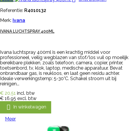
Referentie:
R4010132
Merk:
Ivana
IVANA LUCHTSPRAY 400ML
Ivana luchtspray 400ml is een krachtig middel voor
professioneel, veilig wegblazen van stof/los vuil op moeilijk
bereikbare plekken, zoals telefoon, camera, copier, printer,
toetsenbord, tv, klok, laptop, medische apparatuur. Bevat
onbrandbaar gas, is reukloos, en laat geen residu achter.
Ideale verwerkingstemp: 5-30°C. Schakel stroom uit bij
reinigen...
€ 20,51
incl. btw
€ 16,95
excl. btw

In winkelwagen
Meer