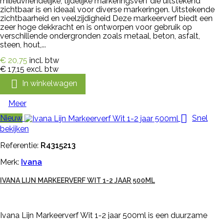
milieuvriendelijke, tijdelijke markeringsverf die uitstekend
zichtbaar is en ideaal voor diverse markeringen. Uitstekende
zichtbaarheid en veelzijdigheid Deze markeerverf biedt een
zeer hoge dekkracht en is ontworpen voor gebruik op
verschillende ondergronden zoals metaal, beton, asfalt,
steen, hout,...
€ 20,75
incl. btw
€ 17,15
excl. btw

In winkelwagen
Meer

Nieuw
Snel
bekijken
Referentie:
R4315213
Merk:
Ivana
IVANA LIJN MARKEERVERF WIT 1-2 JAAR 500ML
Ivana Lijn Markeerverf Wit 1-2 jaar 500ml is een duurzame