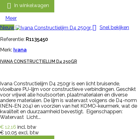

In winkelwagen
Meer

Nieuw
Snel bekijken
Referentie:
R1135450
Merk:
Ivana
IVANA CONSTRUCTIELIJM D4 250GR
Ivana Constructielijm D4 250gr is een licht bruisende,
vloeibare PU-lijm voor constructieve verbindingen. Geschikt
voor vrijwel alle houtsoorten, plaatmaterialen en diverse
andere materialen. De lijm is watervast volgens de D4-norm
(NEN-EN 204) en voorzien van het KOMO-keurmerk, wat de
kwaliteit en duurzaamheid bevestigt. Eigenschappen:
Watervast Licht...
€ 12,16
incl. btw
€ 10,05
excl. btw