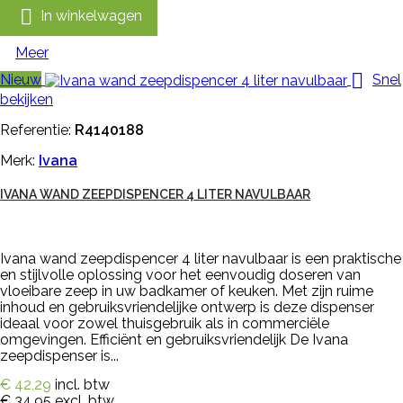

In winkelwagen
Meer

Nieuw
Snel
bekijken
Referentie:
R4140188
Merk:
Ivana
IVANA WAND ZEEPDISPENCER 4 LITER NAVULBAAR
Ivana wand zeepdispencer 4 liter navulbaar is een praktische
en stijlvolle oplossing voor het eenvoudig doseren van
vloeibare zeep in uw badkamer of keuken. Met zijn ruime
inhoud en gebruiksvriendelijke ontwerp is deze dispenser
ideaal voor zowel thuisgebruik als in commerciële
omgevingen. Efficiënt en gebruiksvriendelijk De Ivana
zeepdispenser is...
€ 42,29
incl. btw
€ 34,95
excl. btw