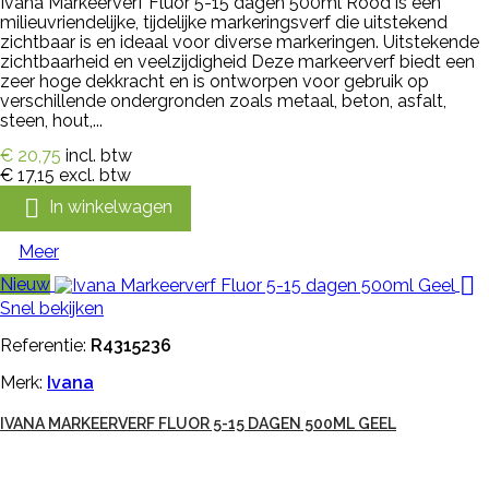
Ivana Markeerverf Fluor 5-15 dagen 500ml Rood is een
milieuvriendelijke, tijdelijke markeringsverf die uitstekend
zichtbaar is en ideaal voor diverse markeringen. Uitstekende
zichtbaarheid en veelzijdigheid Deze markeerverf biedt een
zeer hoge dekkracht en is ontworpen voor gebruik op
verschillende ondergronden zoals metaal, beton, asfalt,
steen, hout,...
€ 20,75
incl. btw
€ 17,15
excl. btw

In winkelwagen
Meer

Nieuw
Snel bekijken
Referentie:
R4315236
Merk:
Ivana
IVANA MARKEERVERF FLUOR 5-15 DAGEN 500ML GEEL