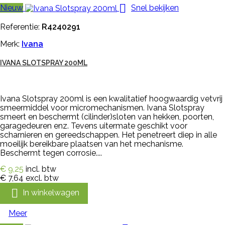

Nieuw
Snel bekijken
Referentie:
R4240291
Merk:
Ivana
IVANA SLOTSPRAY 200ML
Ivana Slotspray 200ml is een kwalitatief hoogwaardig vetvrij
smeermiddel voor micromechanismen. Ivana Slotspray
smeert en beschermt (cilinder)sloten van hekken, poorten,
garagedeuren enz. Tevens uitermate geschikt voor
scharnieren en gereedschappen. Het penetreert diep in alle
moeilijk bereikbare plaatsen van het mechanisme.
Beschermt tegen corrosie....
€ 9,25
incl. btw
€ 7,64
excl. btw

In winkelwagen
Meer