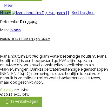
Meer

Nieuw
Snel bekijken
Referentie:
R1135405
Merk:
Ivana
IVANA HOUTLIJM D3 750 GRAM
Ivana houtlijm D3 750 gram waterbestendige houtlijm. Ivana
houtlijm D3 is een hoogwaardige PVAc-lijm, speciaal
ontwikkeld voor zowel constructieve verlijmingen als
vlakverlijmingen. Dankzij de waterbestendige eigenschappen
(NEN-EN 204 D3 normering) is deze houtlijm ideaal voor
gebruik in vochtige ruimtes zoals badkamers en keukens,
maar ook geschikt voor...
€ 12,25
incl. btw
€ 10,12
excl. btw

In winkelwagen