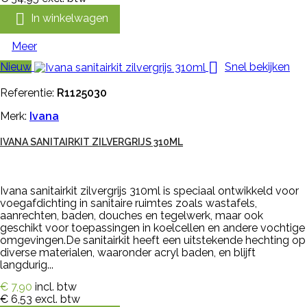

In winkelwagen
Meer

Nieuw
Snel bekijken
Referentie:
R1125030
Merk:
Ivana
IVANA SANITAIRKIT ZILVERGRIJS 310ML
Ivana sanitairkit zilvergrijs 310ml is speciaal ontwikkeld voor
voegafdichting in sanitaire ruimtes zoals wastafels,
aanrechten, baden, douches en tegelwerk, maar ook
geschikt voor toepassingen in koelcellen en andere vochtige
omgevingen.De sanitairkit heeft een uitstekende hechting op
diverse materialen, waaronder acryl baden, en blijft
langdurig...
€ 7,90
incl. btw
€ 6,53
excl. btw