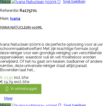

Nieuw
Snel bekijken
Referentie:
R4175701
Merk:
Ivana
IVANA NATUCLEAN 500ML
Ivana Natuclean 500ml is de perfecte oplossing voor al uw
schoonmaakbehoeften! Met zijn krachtige formule zorgt
deze reiniger voor een grondige reiniging van verschillende
oppervlakken, waardoor vuil en vet moeiteloos worden
verwijderd. Of het nu gaat om keuken, badkamer of andere
ruimtes, deze universele reiniger staat altijd paraat.
Bovendien laat het...
€ 23,95
incl. btw
€ 19,79
excl. btw

In winkelwagen
Meer

Nieuw
Snel bekijken