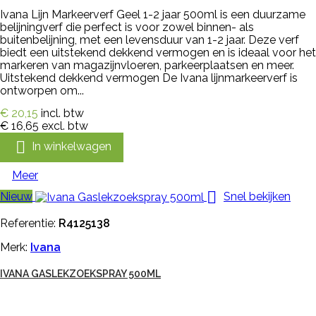
Ivana Lijn Markeerverf Geel 1-2 jaar 500ml is een duurzame
belijningverf die perfect is voor zowel binnen- als
buitenbelijning, met een levensduur van 1-2 jaar. Deze verf
biedt een uitstekend dekkend vermogen en is ideaal voor het
markeren van magazijnvloeren, parkeerplaatsen en meer.
Uitstekend dekkend vermogen De Ivana lijnmarkeerverf is
ontworpen om...
€ 20,15
incl. btw
€ 16,65
excl. btw

In winkelwagen
Meer

Nieuw
Snel bekijken
Referentie:
R4125138
Merk:
Ivana
IVANA GASLEKZOEKSPRAY 500ML