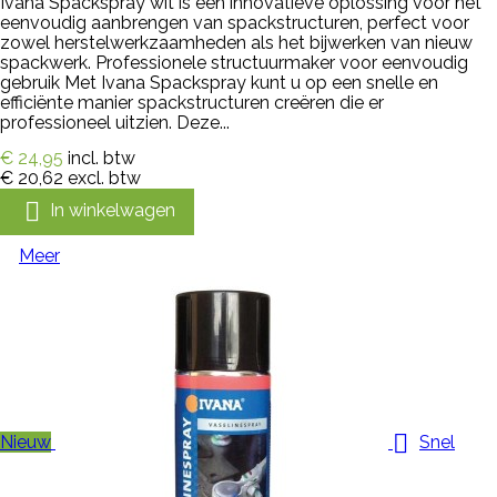
Ivana Spackspray wit is een innovatieve oplossing voor het
eenvoudig aanbrengen van spackstructuren, perfect voor
zowel herstelwerkzaamheden als het bijwerken van nieuw
spackwerk. Professionele structuurmaker voor eenvoudig
gebruik Met Ivana Spackspray kunt u op een snelle en
efficiënte manier spackstructuren creëren die er
professioneel uitzien. Deze...
€ 24,95
incl. btw
€ 20,62
excl. btw

In winkelwagen
Meer

Nieuw
Snel