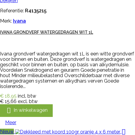
bekijken
Referentie:
R4135215
Merk:
Ivana
IVANA GRONDVERF WATERGEDRAGEN WIT 1L
Ivana grondverf watergedragen wit 1L is een witte grondverf
voor binnen en buiten. Deze grondverf is watergedragen en
geschikt voor binnen en buiten, op basis van alkydemulsie.
Voordelen Sneldrogend en geurarm Goede penetratie in
hout Minder milieubelastend Overschilderbaar met diverse
watergedragen systemen en alkydhars verven Goede
isolerende...
€ 18,95
incl. btw
€ 15,66
excl. btw

In winkelwagen
Meer

Nieuw