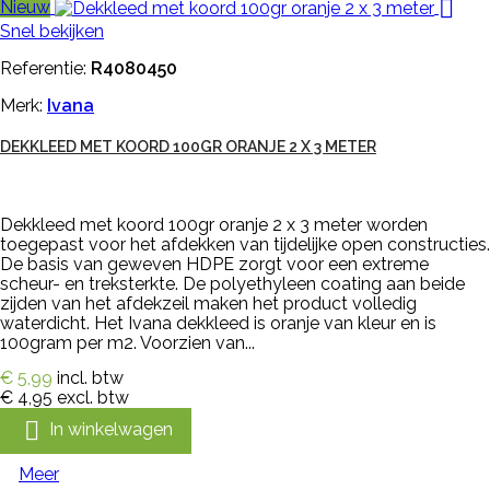

Nieuw
Snel bekijken
Referentie:
R4080450
Merk:
Ivana
DEKKLEED MET KOORD 100GR ORANJE 2 X 3 METER
Dekkleed met koord 100gr oranje 2 x 3 meter worden
toegepast voor het afdekken van tijdelijke open constructies.
De basis van geweven HDPE zorgt voor een extreme
scheur- en treksterkte. De polyethyleen coating aan beide
zijden van het afdekzeil maken het product volledig
waterdicht. Het Ivana dekkleed is oranje van kleur en is
100gram per m2. Voorzien van...
€ 5,99
incl. btw
€ 4,95
excl. btw

In winkelwagen
Meer