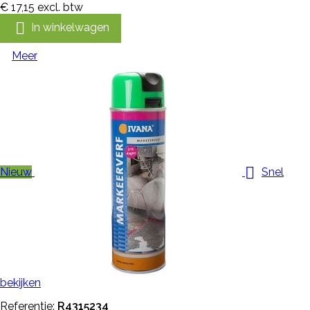
€ 17,15
excl. btw

In winkelwagen
Meer

Nieuw
Snel
bekijken
Referentie:
R4315234