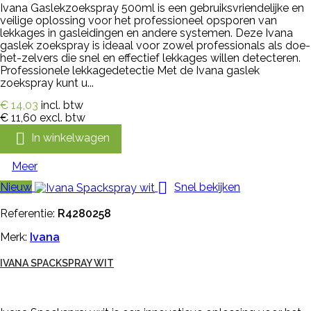
Ivana Gaslekzoekspray 500ml is een gebruiksvriendelijke en
veilige oplossing voor het professioneel opsporen van
lekkages in gasleidingen en andere systemen. Deze Ivana
gaslek zoekspray is ideaal voor zowel professionals als doe-
het-zelvers die snel en effectief lekkages willen detecteren.
Professionele lekkagedetectie Met de Ivana gaslek
zoekspray kunt u...
€ 14,03
incl. btw
€ 11,60
excl. btw

In winkelwagen
Meer

Nieuw
Snel bekijken
Referentie:
R4280258
Merk:
Ivana
IVANA SPACKSPRAY WIT