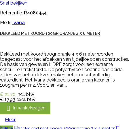
Snel bekijken
Referentie:
R4080454
Merk:
Ivana
DEKKLEED MET KOORD 100GR ORANJE 4 X 6 METER
Dekkleed met koord 100gr oranje 4 x 6 meter worden
toegepast voor het afdekken van tijdelijke open constructies.
De basis van geweven HDPE zorgt voor een extreme
scheur- en treksterkte. De polyethyleen coating aan beide
zijden van het afdekzeil maken het product volledig
waterdicht. Het Ivana dekkleed is oranje van kleur en is
100gram per m2. Voorzien van...
€ 21,70
incl. btw
€ 17,93
excl. btw

In winkelwagen
Meer

Nieuw