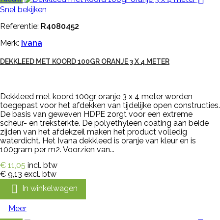
Snel bekijken
Referentie:
R4080452
Merk:
Ivana
DEKKLEED MET KOORD 100GR ORANJE 3 X 4 METER
Dekkleed met koord 100gr oranje 3 x 4 meter worden
toegepast voor het afdekken van tijdelijke open constructies.
De basis van geweven HDPE zorgt voor een extreme
scheur- en treksterkte. De polyethyleen coating aan beide
zijden van het afdekzeil maken het product volledig
waterdicht. Het Ivana dekkleed is oranje van kleur en is
100gram per m2. Voorzien van...
€ 11,05
incl. btw
€ 9,13
excl. btw

In winkelwagen
Meer