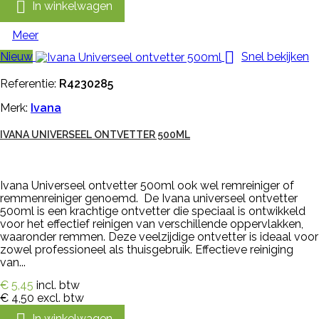

In winkelwagen
Meer

Nieuw
Snel bekijken
Referentie:
R4230285
Merk:
Ivana
IVANA UNIVERSEEL ONTVETTER 500ML
Ivana Universeel ontvetter 500ml ook wel remreiniger of
remmenreiniger genoemd. De Ivana universeel ontvetter
500ml is een krachtige ontvetter die speciaal is ontwikkeld
voor het effectief reinigen van verschillende oppervlakken,
waaronder remmen. Deze veelzijdige ontvetter is ideaal voor
zowel professioneel als thuisgebruik. Effectieve reiniging
van...
€ 5,45
incl. btw
€ 4,50
excl. btw
In winkelwagen