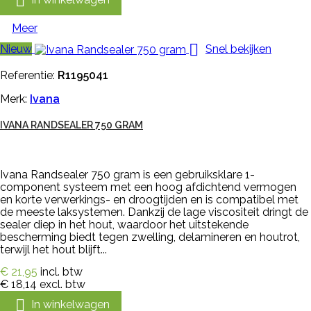

Meer

Nieuw
Snel bekijken
Referentie:
R1195041
Merk:
Ivana
IVANA RANDSEALER 750 GRAM
Ivana Randsealer 750 gram is een gebruiksklare 1-
component systeem met een hoog afdichtend vermogen
en korte verwerkings- en droogtijden en is compatibel met
de meeste laksystemen. Dankzij de lage viscositeit dringt de
sealer diep in het hout, waardoor het uitstekende
bescherming biedt tegen zwelling, delamineren en houtrot,
terwijl het hout blijft...
€ 21,95
incl. btw
€ 18,14
excl. btw

In winkelwagen