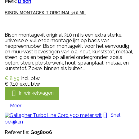
Merk:
Bison
BISON MONTAGEKIT ORIGINAL 310 ML
Bison montagekit original 310 ml is een extra sterke,
universele, vullende montagelijm op basis van
neopreenrubber. Bison montagekit voor het eenvoudig
en muurvast bevestigen van o.a. hout, kunststof, metaal,
steen, gips en tegels op allerlei ondergronden zoals
beton, steen, pleisterwerk, hout, spaanplaat, metaal en
kunststof. Zowel binnen als buiten...
€ 8,59
incl. btw
€ 7,10
excl. btw

In winkelwagen
Meer

Snel
bekijken
Referentie:
G058006