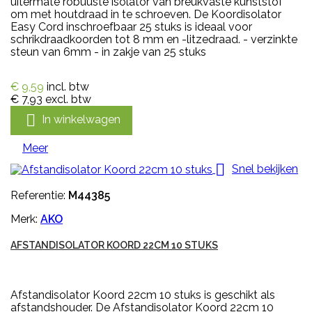
uitermate robuuste isolator van breukvaste kunststof
om met houtdraad in te schroeven. De Koordisolator
Easy Cord inschroefbaar 25 stuks is ideaal voor
schrikdraadkoorden tot 8 mm en -litzedraad. - verzinkte
steun van 6mm - in zakje van 25 stuks
€ 9,59
incl. btw
€ 7,93
excl. btw

In winkelwagen
Meer

Snel bekijken
Referentie:
M44385
Merk:
AKO
AFSTANDISOLATOR KOORD 22CM 10 STUKS
Afstandisolator Koord 22cm 10 stuks is geschikt als
afstandshouder. De Afstandisolator Koord 22cm 10