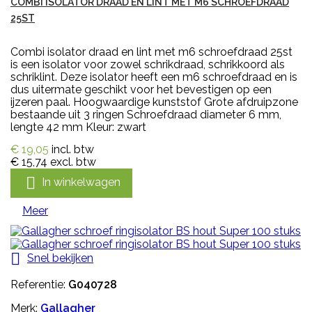
COMBI ISOLATOR DRAAD EN LINT MET M6 SCHROEFDRAAD
25ST
Combi isolator draad en lint met m6 schroefdraad 25st
is een isolator voor zowel schrikdraad, schrikkoord als
schriklint. Deze isolator heeft een m6 schroefdraad en is
dus uitermate geschikt voor het bevestigen op een
ijzeren paal. Hoogwaardige kunststof Grote afdruipzone
bestaande uit 3 ringen Schroefdraad diameter 6 mm,
lengte 42 mm Kleur: zwart
€ 19,05
incl. btw
€ 15,74
excl. btw

In winkelwagen
Meer

Snel bekijken
Referentie:
G040728
Merk:
Gallagher