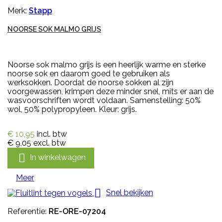
Merk:
Stapp
NOORSE SOK MALMO GRIJS
Noorse sok malmo grijs is een heerlijk warme en sterke
noorse sok en daarom goed te gebruiken als
werksokken. Doordat de noorse sokken al zijn
voorgewassen, krimpen deze minder snel, mits er aan de
wasvoorschriften wordt voldaan. Samenstelling: 50%
wol, 50% polypropyleen. Kleur: grijs.
€ 10,95
incl. btw
€ 9,05
excl. btw

In winkelwagen
Meer

Snel bekijken
Referentie:
RE-ORE-07204