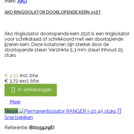
Merk:
AKO
AKO RINGISOLATOR DOORLOPENDE KERN 25ST
Ako ringisolator doorlopende kern 25st is een ringisolator
voor schrikdraad of schrikkoord met een doorlopende
ijzeren kern. Deze isolatoren zijn sterker door de
doorlopende steun. Verzinkte 5.3 mm steun Inhoud 25
stuks
€ 4,50
incl. btw
€ 3,72
excl. btw

In winkelwagen
Meer

Nieuw
Snel bekijken
Referentie:
BI015929EI