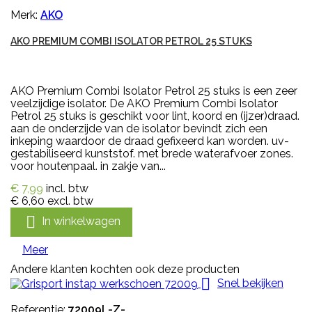
Merk:
AKO
AKO PREMIUM COMBI ISOLATOR PETROL 25 STUKS
AKO Premium Combi Isolator Petrol 25 stuks is een zeer
veelzijdige isolator. De AKO Premium Combi Isolator
Petrol 25 stuks is geschikt voor lint, koord en (ijzer)draad.
aan de onderzijde van de isolator bevindt zich een
inkeping waardoor de draad gefixeerd kan worden. uv-
gestabiliseerd kunststof. met brede waterafvoer zones.
voor houtenpaal. in zakje van...
€ 7,99
incl. btw
€ 6,60
excl. btw

In winkelwagen
Meer
Andere klanten kochten ook deze producten

Snel bekijken
Referentie:
72009L-Z-