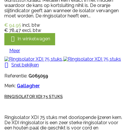
(kunststof)draad. Metalen kern exact in het midden
waardoor de kans op kortsluiting nihil is. De oranje
slijtindicator geeft aan wanneer de isolator vervangen
moet worden. De ringisolator heeft een...
€ 94,95
incl. btw
€ 78,47
excl. btw

In winkelwagen
Meer

Snel bekijken
Referentie:
G065059
Merk:
Gallagher
RINGISOLATOR XDI 75 STUKS
Ringisolator XDI 75 stuks met doorlopende ijzeren kern.
De XDI ringisolator is een zeer sterke ringisolator voor
een houten paal die geschikt is voor cord en