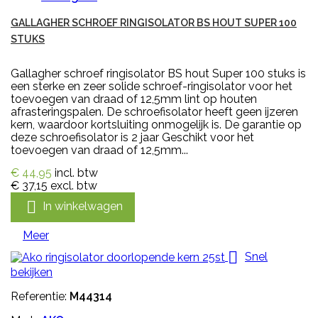
GALLAGHER SCHROEF RINGISOLATOR BS HOUT SUPER 100
STUKS
Gallagher schroef ringisolator BS hout Super 100 stuks is
een sterke en zeer solide schroef-ringisolator voor het
toevoegen van draad of 12,5mm lint op houten
afrasteringspalen. De schroefisolator heeft geen ijzeren
kern, waardoor kortsluiting onmogelijk is. De garantie op
deze schroefisolator is 2 jaar Geschikt voor het
toevoegen van draad of 12,5mm...
€ 44,95
incl. btw
€ 37,15
excl. btw

In winkelwagen
Meer

Snel
bekijken
Referentie:
M44314