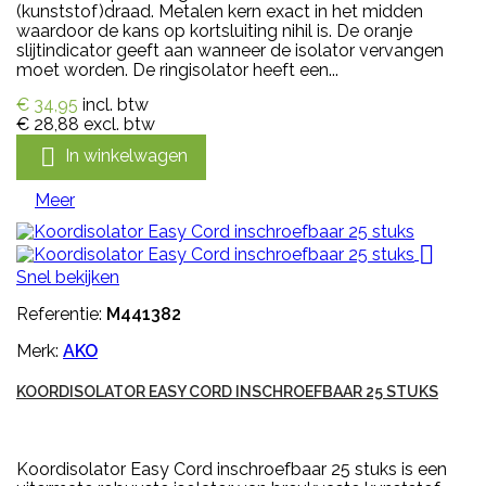
(kunststof)draad. Metalen kern exact in het midden
waardoor de kans op kortsluiting nihil is. De oranje
slijtindicator geeft aan wanneer de isolator vervangen
moet worden. De ringisolator heeft een...
€ 34,95
incl. btw
€ 28,88
excl. btw

In winkelwagen
Meer

Snel bekijken
Referentie:
M441382
Merk:
AKO
KOORDISOLATOR EASY CORD INSCHROEFBAAR 25 STUKS
Koordisolator Easy Cord inschroefbaar 25 stuks is een