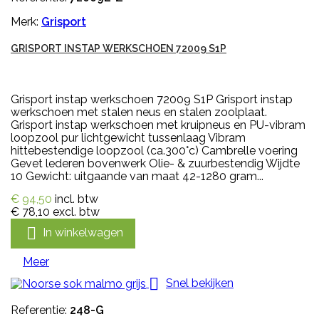
Merk:
Grisport
GRISPORT INSTAP WERKSCHOEN 72009 S1P
Grisport instap werkschoen 72009 S1P Grisport instap
werkschoen met stalen neus en stalen zoolplaat.
Grisport instap werkschoen met kruipneus en PU-vibram
loopzool pur lichtgewicht tussenlaag Vibram
hittebestendige loopzool (ca.300°c) Cambrelle voering
Gevet lederen bovenwerk Olie- & zuurbestendig Wijdte
10 Gewicht: uitgaande van maat 42-1280 gram...
€ 94,50
incl. btw
€ 78,10
excl. btw

In winkelwagen
Meer

Snel bekijken
Referentie:
248-G