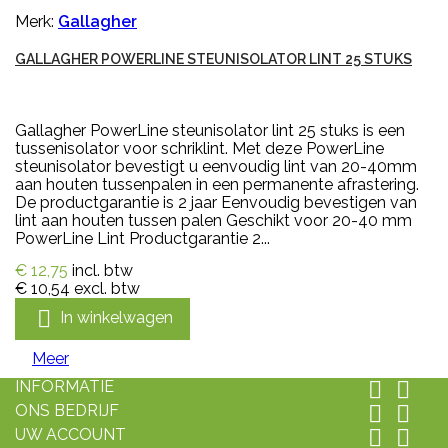
Merk:
Gallagher
GALLAGHER POWERLINE STEUNISOLATOR LINT 25 STUKS
Gallagher PowerLine steunisolator lint 25 stuks is een
tussenisolator voor schriklint. Met deze PowerLine
steunisolator bevestigt u eenvoudig lint van 20-40mm
aan houten tussenpalen in een permanente afrastering.
De productgarantie is 2 jaar Eenvoudig bevestigen van
lint aan houten tussen palen Geschikt voor 20-40 mm
PowerLine Lint Productgarantie 2...
€ 12,75
incl. btw
€ 10,54
excl. btw

In winkelwagen
Meer
INFORMATIE


ONS BEDRIJF


UW ACCOUNT

