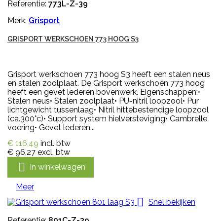
Referentie:
773L-Z-39
Merk:
Grisport
GRISPORT WERKSCHOEN 773 HOOG S3
Grisport werkschoen 773 hoog S3 heeft een stalen neus
en stalen zoolplaat. De Grisport werkschoen 773 hoog
heeft een gevet lederen bovenwerk. Eigenschappen:•
Stalen neus• Stalen zoolplaat• PU-nitril loopzool• Pur
lichtgewicht tussenlaag• Nitril hittebestendige loopzool
(ca.300°c)• Support system hielversteviging• Cambrelle
voering• Gevet lederen...
€ 116,49
incl. btw
€ 96,27
excl. btw

In winkelwagen
Meer

Snel bekijken
Referentie:
801C-Z-39