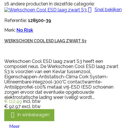
16 andere producten in dezelfde categorie:

Snel bekijken
Referentie:
128500-39
Merk:
No Risk
WERKSCHOEN COOL ESD LAAG ZWART S3
Werkschoen Cool ESD laag zwart S3 heeft een
composiet neus. De Werkschoen Cool ESD laag zwart
S3 is voorzien van een Kevlar tussenzool.
Eigenschappen-Antistatisch-Clima Cork System-
Uitneembare inlegzool-300°C contactwarmte-
Antislipprofiel-100% metaal vrij-ESD (ESD schoenen
zorgen ervoor dat eventuele opgebouwde
elektrostatische lading weer (veilig) wordt...
€ 112,49
incl. btw
€ 92,97
excl. btw

In winkelwagen
Meer