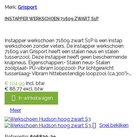
Merk:
Grisport
INSTAPPER WERKSCHOEN 71609 ZWART S1P
Instapper werkschoen 71609 zwart S1P is een instap
werkschoen zonder veters. De instapper werkschoen
71609 van Grisport heeft een stalen neus en stalen
tussenzool. Deze instapper heeft geen beschermende
kruipneus. Eigenschappen:• Stalen neus• Stalen
zoolplaat• PU-vibram loopzool• Pur lichtgewicht
tussenlaag• Vibram hittebestendige loopzool (ca.300°)•...
€ 104,99
incl. btw
€ 86,77
excl. btw

In winkelwagen
Meer

Snel bekijken
Referentie:
606830-39