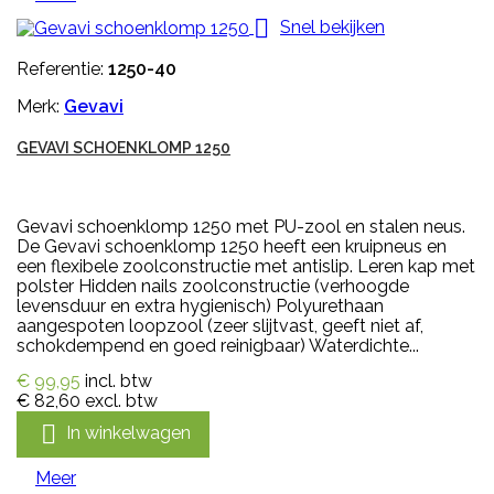

Snel bekijken
Referentie:
1250-40
Merk:
Gevavi
GEVAVI SCHOENKLOMP 1250
Gevavi schoenklomp 1250 met PU-zool en stalen neus.
De Gevavi schoenklomp 1250 heeft een kruipneus en
een flexibele zoolconstructie met antislip. Leren kap met
polster Hidden nails zoolconstructie (verhoogde
levensduur en extra hygienisch) Polyurethaan
aangespoten loopzool (zeer slijtvast, geeft niet af,
schokdempend en goed reinigbaar) Waterdichte...
€ 99,95
incl. btw
€ 82,60
excl. btw

In winkelwagen
Meer