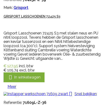
Merk:
Grisport
GRISPORT LASSCHOENEN 72425 S3
Grisport Lasschoenen 72425 S3 met stalen neus en PU
nitril loopzool. Tevens hebben de Grisport lasschoenen
een kevlar tussenzool en een Nitril hittebestendige
loopzool (ca.300°c). Support system hielversteviging
Klittenband sluiting Cambrelle voering Waterdichte
voering Gevet lederen bovenwerk Olie- & zuurbestendig
Wijdte 11 Gewicht: uitgaande van...
€ 127,95
incl. btw
€ 105,74
excl. btw

In winkelwagen
Meer

Snel bekijken
Referentie:
71609L-Z-36