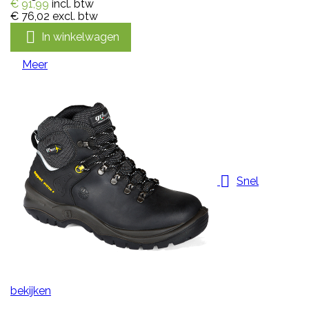
€ 91,99
incl. btw
€ 76,02
excl. btw

In winkelwagen
Meer

Snel
bekijken