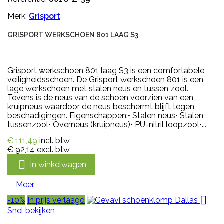
Merk:
Grisport
GRISPORT WERKSCHOEN 801 LAAG S3
Grisport werkschoen 801 laag S3 is een comfortabele
veiligheidsschoen. De Grisport werkschoen 801 is een
lage werkschoen met stalen neus en tussen zool.
Tevens is de neus van de schoen voorzien van een
kruipneus waardoor de neus beschermt blijft tegen
beschadigingen. Eigenschappen:• Stalen neus• Stalen
tussenzool• Overneus (kruipneus)• PU-nitril loopzool•...
€ 111,49
incl. btw
€ 92,14
excl. btw

In winkelwagen
Meer

-10%
In prijs verlaagd
Snel bekijken