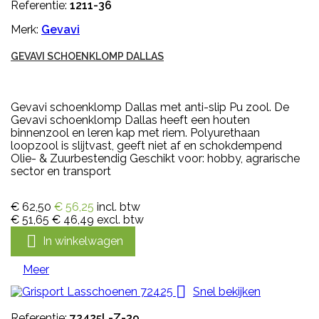
Referentie:
1211-36
Merk:
Gevavi
GEVAVI SCHOENKLOMP DALLAS
Gevavi schoenklomp Dallas met anti-slip Pu zool. De
Gevavi schoenklomp Dallas heeft een houten
binnenzool en leren kap met riem. Polyurethaan
loopzool is slijtvast, geeft niet af en schokdempend
Olie- & Zuurbestendig Geschikt voor: hobby, agrarische
sector en transport
€ 62,50
€ 56,25
incl. btw
€ 51,65
€ 46,49
excl. btw

In winkelwagen
Meer

Snel bekijken
Referentie:
72425L-Z-39