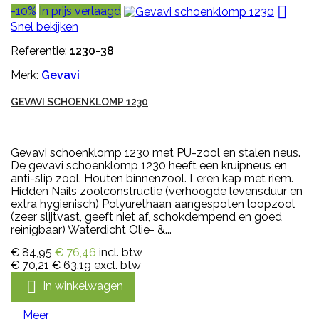

-10%
In prijs verlaagd
Snel bekijken
Referentie:
1230-38
Merk:
Gevavi
GEVAVI SCHOENKLOMP 1230
Gevavi schoenklomp 1230 met PU-zool en stalen neus.
De gevavi schoenklomp 1230 heeft een kruipneus en
anti-slip zool. Houten binnenzool. Leren kap met riem.
Hidden Nails zoolconstructie (verhoogde levensduur en
extra hygienisch) Polyurethaan aangespoten loopzool
(zeer slijtvast, geeft niet af, schokdempend en goed
reinigbaar) Waterdicht Olie- &...
€ 84,95
€ 76,46
incl. btw
€ 70,21
€ 63,19
excl. btw

In winkelwagen
Meer