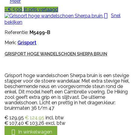
Meer
- € 5,00
In prijs verlaagd

Snel
bekijken
Referentie:
M5499-B
Merk:
Grisport
GRISPORT HOGE WANDELSCHOEN SHERPA BRUIN
Grisport hoge wandelschoen Sherpa bruin is een stevige
stapper voor de stoere wandelaar. Met extra stevige hiel,
beschermende neus en voorgevormde steun rond de
enkel. Dit model heeft een Cambrelle voering. De Hiking
zool geeft extra grip en is slijtvast. De ultieme
wandelschoen. Licht en prettig in het dragen.kleur:
bruinmaten 36 t/m 47
€ 129,95
€ 124,95
incl. btw
€ 107,40
€ 103,26
excl. btw

In winkelwagen