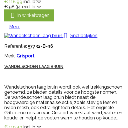
€ 118,99
incl. btw
€ 98,34
excl. btw

In winkelwagen
Meer

Snel bekijken
Referentie:
57732-B-36
Merk:
Grisport
WANDELSCHOEN LAAG BRUIN
Wandelschoen laag bruin wordt ook wel trekkingschoen
genoemd, ze bieden details voor de hoogste normen.
De wandelschoen laag bruin biedt naast de
hoogwaardige materiaalselectie, zoals stevige leer en
nylon mesh, ook extra hightech details. Het originele
Gritex-membraan van Grisport weerstaat wind, water en
koude, en helpt de voeten warm te houden op koude...
€ 119,49
incl. btw