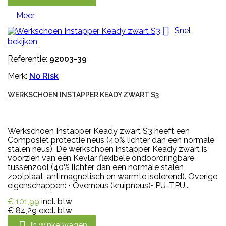
Meer

Snel
bekijken
Referentie:
92003-39
Merk:
No Risk
WERKSCHOEN INSTAPPER KEADY ZWART S3
Werkschoen Instapper Keady zwart S3 heeft een
Composiet protectie neus (40% lichter dan een normale
stalen neus). De werkschoen instapper Keady zwart is
voorzien van een Kevlar flexibele ondoordringbare
tussenzool (40% lichter dan een normale stalen
zoolplaat, antimagnetisch en warmte isolerend). Overige
eigenschappen: • Overneus (kruipneus)• PU-TPU...
€ 101,99
incl. btw
€ 84,29
excl. btw

In winkelwagen