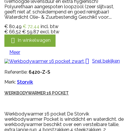
(verhoogde levensduur en extra hygienisch)
Polyurethaan aangespoten loopzool (zeer slijtvast,
geeft niet af, schokdempend en goed reinigbaar)
Waterdicht Olie- & Zuurbestendig Geschikt voor:...
€ 80,49
€ 72,44
incl. btw
€ 66,52
€ 59,87
excl. btw

In winkelwagen
Meer

Snel bekijken
Referentie:
6420-Z-S
Merk:
Storvik
WERKBODYWARMER 16 POCKET
Werkbodywarmer 16 pocket De Storvik
werkbodywarmer Pocket is winddicht en waterdicht. de
werkbodywarmer beschikt over een verstelbare taille,
extra lange rug, 4 borstzakken,4 steekzakken, 2