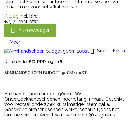
glijmiddel is onmisbaar tijdens het lammerseizoen van
schapen en voor het afkalven van...
€ 4,49
incl. btw
€ 3,71
excl. btw

In winkelwagen
Meer

Snel bekijken
Referentie:
EQ-PPP-03006
ARMHANDSCHOEN BUDGET 90CM 100ST
Armhandschoen budget 90cm 100st
Onderzoekhandschoenen, 90cm. lang, 1 maat. Geschikt
voor rectaal onderzoek, kunstmatige inseminatie.
Goedkope armhandschoen welke ideaal is tijdens het
lammerseizoen. Weer leverbaar medio 30 augustus