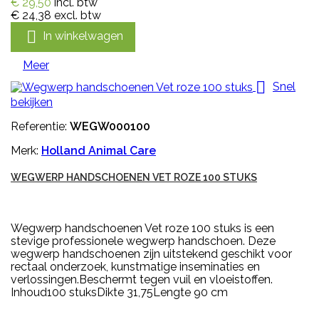
€ 29,50
incl. btw
€ 24,38
excl. btw

In winkelwagen
Meer

Snel
bekijken
Referentie:
WEGW000100
Merk:
Holland Animal Care
WEGWERP HANDSCHOENEN VET ROZE 100 STUKS
Wegwerp handschoenen Vet roze 100 stuks is een
stevige professionele wegwerp handschoen. Deze
wegwerp handschoenen zijn uitstekend geschikt voor
rectaal onderzoek, kunstmatige inseminaties en
verlossingen.Beschermt tegen vuil en vloeistoffen.
Inhoud100 stuksDikte 31,75Lengte 90 cm