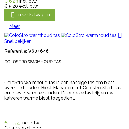
€ 6,29
incl. btw
€ 5,20
excl. btw

In winkelwagen
Meer

Snel bekijken
Referentie:
V604646
COLOSTRO WARMHOUD TAS
ColoStro warmhoud tas is een handige tas om biest
warm te houden. Biest Management Colostro Start, tas
om biest warm te houden. Door deze tas krijgen uw
kalveren warme biest toegedient.
€ 29,55
incl. btw
€ 24,42
excl. btw