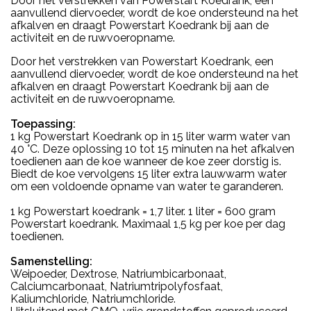
Door het verstrekken van Powerstart Koedrank, een
aanvullend diervoeder, wordt de koe ondersteund na het
afkalven en draagt Powerstart Koedrank bij aan de
activiteit en de ruwvoeropname.
Door het verstrekken van Powerstart Koedrank, een
aanvullend diervoeder, wordt de koe ondersteund na het
afkalven en draagt Powerstart Koedrank bij aan de
activiteit en de ruwvoeropname.
Toepassing:
1 kg Powerstart Koedrank op in 15 liter warm water van
40 °C. Deze oplossing 10 tot 15 minuten na het afkalven
toedienen aan de koe wanneer de koe zeer dorstig is.
Biedt de koe vervolgens 15 liter extra lauwwarm water
om een voldoende opname van water te garanderen.
1 kg Powerstart koedrank = 1,7 liter. 1 liter = 600 gram
Powerstart koedrank. Maximaal 1,5 kg per koe per dag
toedienen.
Samenstelling:
Weipoeder, Dextrose, Natriumbicarbonaat,
Calciumcarbonaat, Natriumtripolyfosfaat,
Kaliumchloride, Natriumchloride.