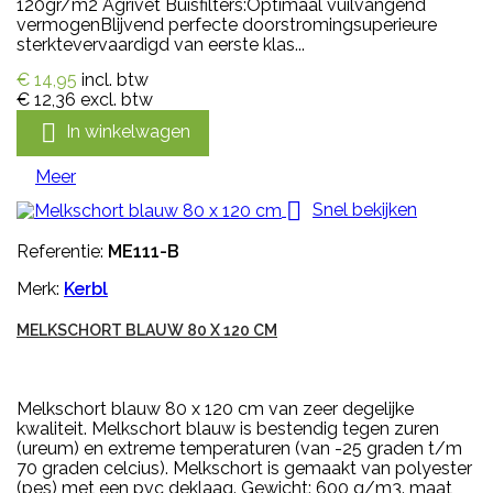
120gr/m2 Agrivet Buisfilters:Optimaal vuilvangend
vermogenBlijvend perfecte doorstromingsuperieure
sterktevervaardigd van eerste klas...
€ 14,95
incl. btw
€ 12,36
excl. btw

In winkelwagen
Meer

Snel bekijken
Referentie:
ME111-B
Merk:
Kerbl
MELKSCHORT BLAUW 80 X 120 CM
Melkschort blauw 80 x 120 cm van zeer degelijke
kwaliteit. Melkschort blauw is bestendig tegen zuren
(ureum) en extreme temperaturen (van -25 graden t/m
70 graden celcius). Melkschort is gemaakt van polyester
(pes) met een pvc deklaag. Gewicht: 600 g/m3. maat