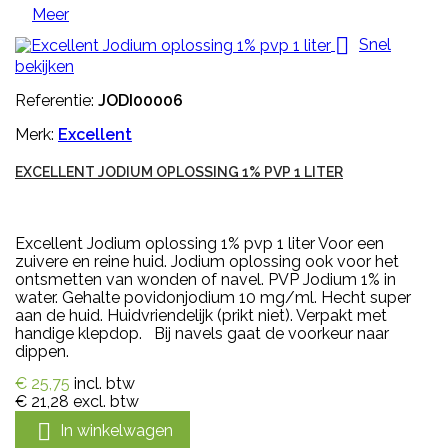
Meer

Snel
bekijken
Referentie:
JODI00006
Merk:
Excellent
EXCELLENT JODIUM OPLOSSING 1% PVP 1 LITER
Excellent Jodium oplossing 1% pvp 1 liter Voor een
zuivere en reine huid. Jodium oplossing ook voor het
ontsmetten van wonden of navel. PVP Jodium 1% in
water. Gehalte povidonjodium 10 mg/ml. Hecht super
aan de huid. Huidvriendelijk (prikt niet). Verpakt met
handige klepdop. Bij navels gaat de voorkeur naar
dippen.
€ 25,75
incl. btw
€ 21,28
excl. btw

In winkelwagen