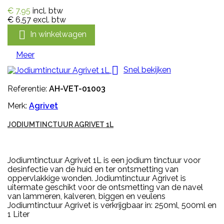
€ 7,95
incl. btw
€ 6,57
excl. btw

In winkelwagen
Meer

Snel bekijken
Referentie:
AH-VET-01003
Merk:
Agrivet
JODIUMTINCTUUR AGRIVET 1L
Jodiumtinctuur Agrivet 1L is een jodium tinctuur voor
desinfectie van de huid en ter ontsmetting van
oppervlakkige wonden. Jodiumtinctuur Agrivet is
uitermate geschikt voor de ontsmetting van de navel
van lammeren, kalveren, biggen en veulens
Jodiumtinctuur Agrivet is verkrijgbaar in: 250ml, 500ml en
1 Liter