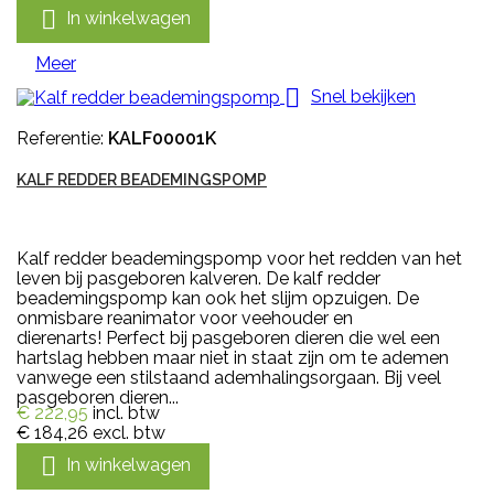

In winkelwagen
Meer

Snel bekijken
Referentie:
KALF00001K
KALF REDDER BEADEMINGSPOMP
Kalf redder beademingspomp voor het redden van het
leven bij pasgeboren kalveren. De kalf redder
beademingspomp kan ook het slijm opzuigen. De
onmisbare reanimator voor veehouder en
dierenarts! Perfect bij pasgeboren dieren die wel een
hartslag hebben maar niet in staat zijn om te ademen
vanwege een stilstaand ademhalingsorgaan. Bij veel
pasgeboren dieren...
€ 222,95
incl. btw
€ 184,26
excl. btw

In winkelwagen