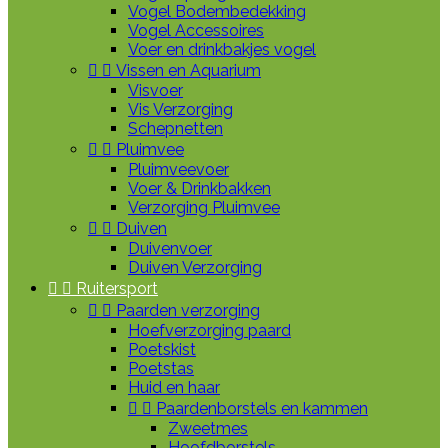
Vogel Bodembedekking
Vogel Accessoires
Voer en drinkbakjes vogel


Vissen en Aquarium
Visvoer
Vis Verzorging
Schepnetten


Pluimvee
Pluimveevoer
Voer & Drinkbakken
Verzorging Pluimvee


Duiven
Duivenvoer
Duiven Verzorging


Ruitersport


Paarden verzorging
Hoefverzorging paard
Poetskist
Poetstas
Huid en haar


Paardenborstels en kammen
Zweetmes
Hoofdborstels