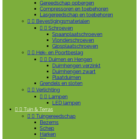
Gereedschap opbergen
Compressoren en toebehoren
Lasgereedschap en toebehoren


Bevestigingsmaterialen


Schroeven
Spaanplaatschroeven
Vlonderschroeven
Gipsplaatschroeven


Hek- en Poortbeslag


Duimen en Hengen
Duimhengen verzinkt
Duimhengen zwart
Plaatduimen
Grendels en sloten


Verlichting


Lampen
LED lampen


Tuin & Terras


Tuingereedschap
Bezems
Schep
Harken