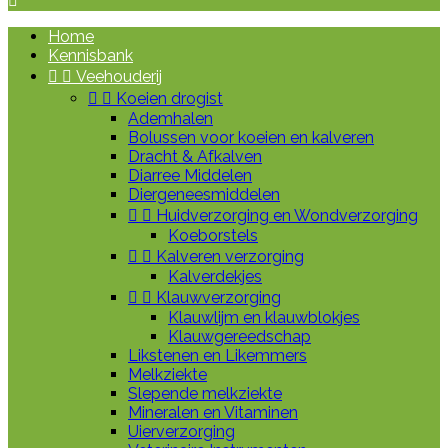

Home
Kennisbank


Veehouderij


Koeien drogist
Ademhalen
Bolussen voor koeien en kalveren
Dracht & Afkalven
Diarree Middelen
Diergeneesmiddelen


Huidverzorging en Wondverzorging
Koeborstels


Kalveren verzorging
Kalverdekjes


Klauwverzorging
Klauwlijm en klauwblokjes
Klauwgereedschap
Likstenen en Likemmers
Melkziekte
Slepende melkziekte
Mineralen en Vitaminen
Uierverzorging