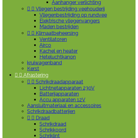
Aanhanger verlichting


Vliegen bestrijding veehouderij
Vliegenbestrijding op rundvee
Elektrische vliegenvangers
Maden bestrijden


Klimaatbeheersing
Ventilatoren
Airco
Kachel en heater
Heteluchtkanon
kruiwagenband
Kerst


Afrastering


Schrikdraadapparaat
Lichtnetapparaten 230V
Batterijapparaten
Accu apparaten 12V
Aansluitmateriaal en accessoires
Schrikdraadbatterijen


Draad
Schrikdraad
Schrikkoord
Schriklint