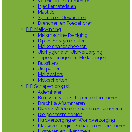
Veterinaire Instrumenten
Injectiematerialen
Mastitis
Spieren en Gewrichten
Drenchen en Toebehoren


Melkwinning
Melkmachine Reiniging
Dip en Spraymiddelen
Melkershandschoenen
Uierhygiëne en Uierverzorging
Tepelvoeringen en Melkslangen
Buisfilters
Uierpapier
Melktesters
Melkschorten


Schapen drogist
Ademhalen
Bolussen voor schapen en lammeren
Dracht & Aflammeren
Diarree Middelen schapen en lammeren
Diergeneesmiddelen
Huidverzorging en Wondverzorging
Klauwverzorging Schapen en Lammeren
Likstenen en Likemmers