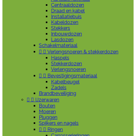
Centraaldozen
Draad en kabel
Installatiebuis
Kabeldozen
Stekkers
Inbouwdozen
Lasdozen
Schakelmateriaal


Verlengsnoeren & stekkerdozen
Haspels
Stekkerdozen
Verlengsnoeren


Bevestigingsmateriaal
Kabelbeugel
Zadels
Brandbeveiliging


IJzerwaren
Bouten
Moeren
Pluggen
Spijkers en nagels


Ringen
Carrosserieringen