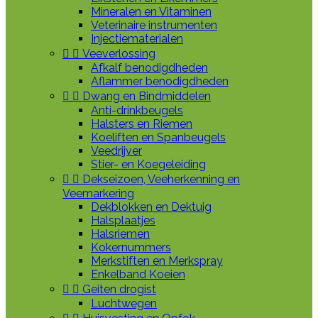
Mineralen en Vitaminen
Veterinaire instrumenten
Injectiematerialen


Veeverlossing
Afkalf benodigdheden
Aflammer benodigdheden


Dwang en Bindmiddelen
Anti-drinkbeugels
Halsters en Riemen
Koeliften en Spanbeugels
Veedrijver
Stier- en Koegeleiding


Dekseizoen, Veeherkenning en
Veemarkering
Dekblokken en Dektuig
Halsplaatjes
Halsriemen
Kokernummers
Merkstiften en Merkspray
Enkelband Koeien


Geiten drogist
Luchtwegen