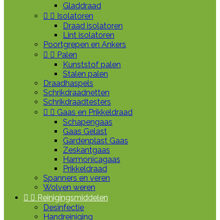
Gladdraad


Isolatoren
Draad isolatoren
Lint isolatoren
Poortgrepen en Ankers


Palen
Kunststof palen
Stalen palen
Draadhaspels
Schrikdraadnetten
Schrikdraadtesters


Gaas en Prikkeldraad
Schapengaas
Gaas Gelast
Gardenplast Gaas
Zeskantgaas
Harmonicagaas
Prikkeldraad
Spanners en veren
Wolven weren


Reinigingsmiddelen
Desinfectie
Handreiniging