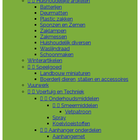


Huishoudelijke artikelen
Batterijen
Deurmatten
Plastic zakken
Sponzen en Zemen
Zaklampen
Zakmessen
Huishoudelijk diversen
Waslijndraad
Schoonmaken
Winterartikelen


Speelgoed
Landbouw miniaturen
Boerderij dieren, stallen en accessoires
Vuurwerk


Voertuig en Techniek


Onderhoudsmiddelen


Smeermiddelen
Vetpatroon
Spray
Koelvloeistoffen


Aanhanger onderdelen
Aanhangernet