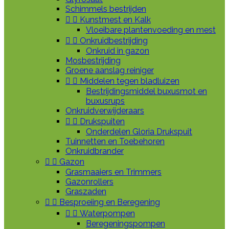
Schimmels bestrijden


Kunstmest en Kalk
Vloeibare plantenvoeding en mest


Onkruidbestrijding
Onkruid in gazon
Mosbestrijding
Groene aanslag reiniger


Middelen tegen bladluizen
Bestrijdingsmiddel buxusmot en
buxusrups
Onkruidverwijderaars


Drukspuiten
Onderdelen Gloria Drukspuit
Tuinnetten en Toebehoren
Onkruidbrander


Gazon
Grasmaaiers en Trimmers
Gazonrollers
Graszaden


Besproeiing en Beregening


Waterpompen
Beregeningspompen