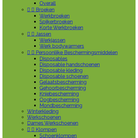
Overall


Broeken
Werkbroeken
Spijkerbroeken
Korte Werkbroeken


Jassen
Werkjassen
Werk bodywarmers


Persoonlijke Beschermingsmiddelen
Disposables
Disposable handschoenen
Disposable kleding
Disposable schoenen
Gelaatsbescherming
Gehoorbescherming
Kniebescherming
Oogbescherming
Mondbescherming
Winterkleding
Werkschoenen
Dames Werkschoenen


Klompen
Schoenklompen