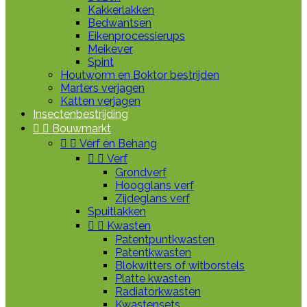
Kakkerlakken
Bedwantsen
Eikenprocessierups
Meikever
Spint
Houtworm en Boktor bestrijden
Marters verjagen
Katten verjagen
Insectenbestrijding


Bouwmarkt


Verf en Behang


Verf
Grondverf
Hoogglans verf
Zijdeglans verf
Spuitlakken


Kwasten
Patentpuntkwasten
Patentkwasten
Blokwitters of witborstels
Platte kwasten
Radiatorkwasten
Kwastensets