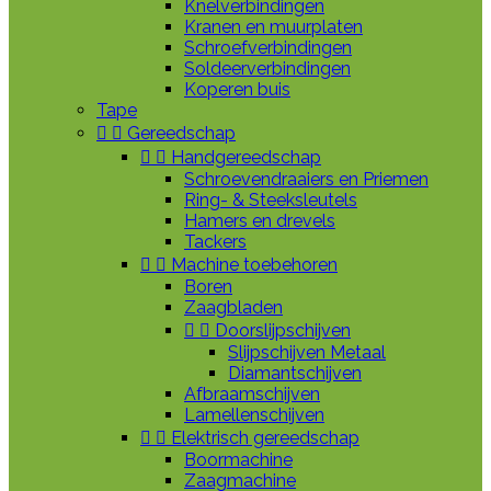
Knelverbindingen
Kranen en muurplaten
Schroefverbindingen
Soldeerverbindingen
Koperen buis
Tape


Gereedschap


Handgereedschap
Schroevendraaiers en Priemen
Ring- & Steeksleutels
Hamers en drevels
Tackers


Machine toebehoren
Boren
Zaagbladen


Doorslijpschijven
Slijpschijven Metaal
Diamantschijven
Afbraamschijven
Lamellenschijven


Elektrisch gereedschap
Boormachine
Zaagmachine