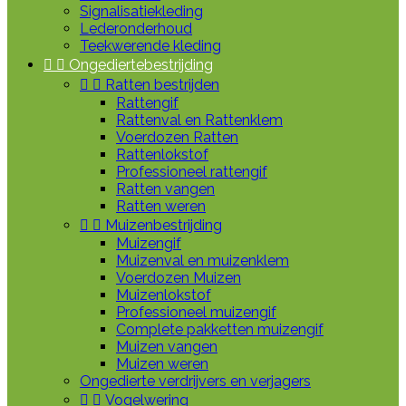
Signalisatiekleding
Lederonderhoud
Teekwerende kleding


Ongediertebestrijding


Ratten bestrijden
Rattengif
Rattenval en Rattenklem
Voerdozen Ratten
Rattenlokstof
Professioneel rattengif
Ratten vangen
Ratten weren


Muizenbestrijding
Muizengif
Muizenval en muizenklem
Voerdozen Muizen
Muizenlokstof
Professioneel muizengif
Complete pakketten muizengif
Muizen vangen
Muizen weren
Ongedierte verdrijvers en verjagers


Vogelwering