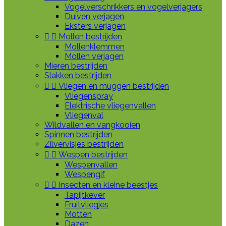
Vogelverschrikkers en vogelverjagers
Duiven verjagen
Eksters verjagen


Mollen bestrijden
Mollenklemmen
Mollen verjagen
Mieren bestrijden
Slakken bestrijden


Vliegen en muggen bestrijden
Vliegenspray
Elektrische vliegenvallen
Vliegenval
Wildvallen en vangkooien
Spinnen bestrijden
Zilvervisjes bestrijden


Wespen bestrijden
Wespenvallen
Wespengif


Insecten en kleine beestjes
Tapijtkever
Fruitvliegjes
Motten
Dazen