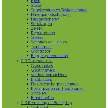
Bijlen
Stelen
Snoeischaren en Takkenscharen
Handgereedschappen
Heggenscharen
Snoeizagen
Zeisen
Regentonnen
Gieters
Schoffels en Hakken
Tuinhamers
Grondboor
Bagger gereedschap


Tuinmachines
Grasmaaiers
Grastrimmers
Verticuteermachines
Bladblazers
Elektrische heggenscharen
Kettingzagen en Toebehoren
Strooiers
Brandstoffen


Bemesting en Bestrijding
Glyfosaat