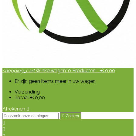
shopping_cart
Winkelwagen:
0
Producten - € 0,00
Er zijn geen items meer in uw wagen
Verzending
Totaal
€ 0,00
Afrekenen


Zoeken

