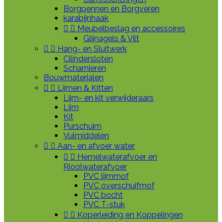
Borgpennen en Borgveren
karabijnhaak


Meubelbeslag en accessoires
Glijnagels & Vilt


Hang- en Sluitwerk
Cilindersloten
Scharnieren
Bouwmaterialen


Lijmen & Kitten
Lijm- en kit verwijderaars
Lijm
Kit
Purschuim
Vulmiddelen


Aan- en afvoer water


Hemelwaterafvoer en
Rioolwaterafvoer
PVC lijmmof
PVC overschuifmof
PVC bocht
PVC T-stuk


Koperleiding en Koppelingen