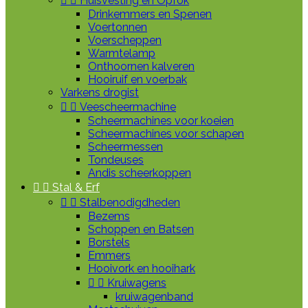


Huisvesting en Opfok
Drinkemmers en Spenen
Voertonnen
Voerscheppen
Warmtelamp
Onthoornen kalveren
Hooiruif en voerbak
Varkens drogist


Veescheermachine
Scheermachines voor koeien
Scheermachines voor schapen
Scheermessen
Tondeuses
Andis scheerkoppen


Stal & Erf


Stalbenodigdheden
Bezems
Schoppen en Batsen
Borstels
Emmers
Hooivork en hooihark


Kruiwagens
kruiwagenband