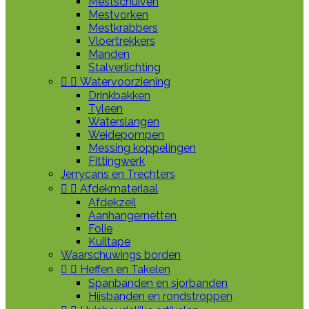
Mestschuiven
Mestvorken
Mestkrabbers
Vloertrekkers
Manden
Stalverlichting


Watervoorziening
Drinkbakken
Tyleen
Waterslangen
Weidepompen
Messing koppelingen
Fittingwerk
Jerrycans en Trechters


Afdekmateriaal
Afdekzeil
Aanhangernetten
Folie
Kuiltape
Waarschuwings borden


Heffen en Takelen
Spanbanden en sjorbanden
Hijsbanden en rondstroppen