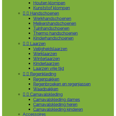
Houten klompen
Kunststof klompen


Handschoenen
Werkhandschoenen
Melkershandschoenen
Tuinhandschoenen
Thermo handschoenen
Kinderhandschoenen


Laarzen
Veiligheidslaarzen
Werklaarzen
Winterlaarzen
Kinderlaarzen
Laarzen vrije tijd


Regenkleding
Regenpakken
Regenbroeken en regenjassen
Waadpakken


Carnavalskleding
Carnavalskleding dames
Carnavalskleding heren
Carnavalskleding kinderen
Accessoires