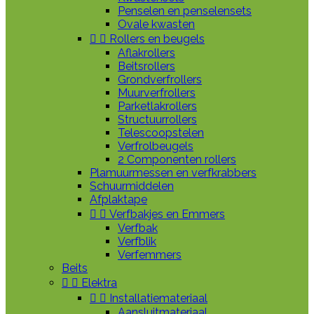
Penselen en penselensets
Ovale kwasten


Rollers en beugels
Aflakrollers
Beitsrollers
Grondverfrollers
Muurverfrollers
Parketlakrollers
Structuurrollers
Telescoopstelen
Verfrolbeugels
2 Componenten rollers
Plamuurmessen en verfkrabbers
Schuurmiddelen
Afplaktape


Verfbakjes en Emmers
Verfbak
Verfblik
Verfemmers
Beits


Elektra


Installatiemateriaal
Aansluitmateriaal