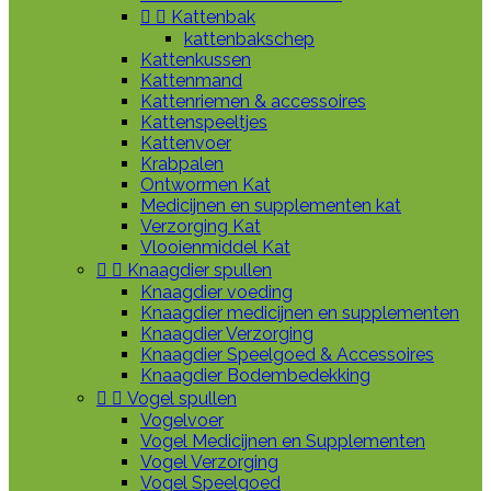


Kattenbak
kattenbakschep
Kattenkussen
Kattenmand
Kattenriemen & accessoires
Kattenspeeltjes
Kattenvoer
Krabpalen
Ontwormen Kat
Medicijnen en supplementen kat
Verzorging Kat
Vlooienmiddel Kat


Knaagdier spullen
Knaagdier voeding
Knaagdier medicijnen en supplementen
Knaagdier Verzorging
Knaagdier Speelgoed & Accessoires
Knaagdier Bodembedekking


Vogel spullen
Vogelvoer
Vogel Medicijnen en Supplementen
Vogel Verzorging
Vogel Speelgoed