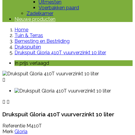
Uitmesten
Voerbakken paard
Zadelkamer
Nieuwe producten
Home
Tuin & Terras
Bemesting en Bestrijding
Drukspuiten
Drukspuit Gloria 410T vuurverzinkt 10 liter
In prijs verlaagd



Drukspuit Gloria 410T vuurverzinkt 10 liter
Referentie
M410T
Merk
Gloria