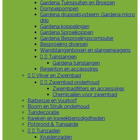
Gardena Tuinspuiten en Broezen
Dompelpompen
Gardena druppelsysteem: Gardena micro
drip
Gardena koppelingen
Gardena Sproeikoppen
Gardena Besproeiingscomputer
Besproeiing diversen
Wandslangenboxen en slangenwagens


Tuinslangen
Gardena tuinslangen
Regenton en accessoires


Vijver en Zwembad


Zwembad onderhoud
Zwembadfilters en accessoires
Chemicaliën voor zwembad
Barbecue en Vuurkorf
Boom en Struik onderhoud
Tuindecoratie
Kweken en kweekbenodigdheden
Potgrond & Tuinaarde


Tuinzaden
Kruidenzaden