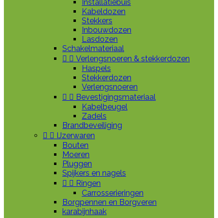
Installatiebuis
Kabeldozen
Stekkers
Inbouwdozen
Lasdozen
Schakelmateriaal


Verlengsnoeren & stekkerdozen
Haspels
Stekkerdozen
Verlengsnoeren


Bevestigingsmateriaal
Kabelbeugel
Zadels
Brandbeveiliging


IJzerwaren
Bouten
Moeren
Pluggen
Spijkers en nagels


Ringen
Carrosserieringen
Borgpennen en Borgveren
karabijnhaak