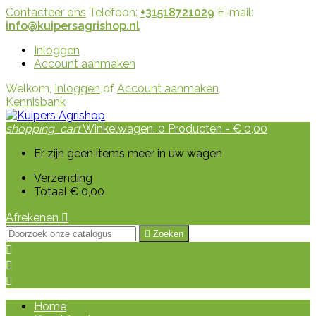
Contacteer ons
Telefoon:
+31518721029
E-mail:
info@kuipersagrishop.nl
Inloggen
Account aanmaken
Welkom,
Inloggen
of
Account aanmaken
Kennisbank
shopping_cart
Winkelwagen:
0
Producten - € 0,00
Er zijn geen items meer in uw wagen
Verzending
Totaal
€ 0,00
Afrekenen


Zoeken



Home