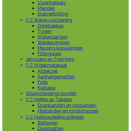
Vloertrekkers
Manden
Stalverlichting


Watervoorziening
Drinkbakken
Tyleen
Waterslangen
Weidepompen
Messing koppelingen
Fittingwerk
Jerrycans en Trechters


Afdekmateriaal
Afdekzeil
Aanhangernetten
Folie
Kuiltape
Waarschuwings borden


Heffen en Takelen
Spanbanden en sjorbanden
Hijsbanden en rondstroppen


Huishoudelijke artikelen
Batterijen
Deurmatten