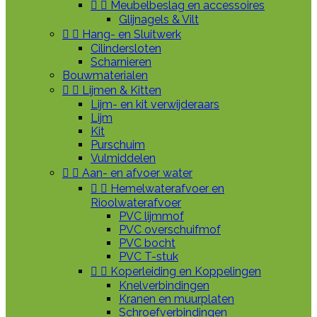


Meubelbeslag en accessoires
Glijnagels & Vilt


Hang- en Sluitwerk
Cilindersloten
Scharnieren
Bouwmaterialen


Lijmen & Kitten
Lijm- en kit verwijderaars
Lijm
Kit
Purschuim
Vulmiddelen


Aan- en afvoer water


Hemelwaterafvoer en
Rioolwaterafvoer
PVC lijmmof
PVC overschuifmof
PVC bocht
PVC T-stuk


Koperleiding en Koppelingen
Knelverbindingen
Kranen en muurplaten
Schroefverbindingen