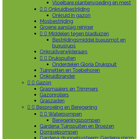
Vloeibare plantenvoeding en mest


Onkruidbestrijding
Onkruid in gazon
Mosbestrijding
Groene aanslag reiniger


Middelen tegen bladluizen
Bestrijdingsmiddel buxusmot en
buxusrups
Onkruidverwijderaars


Drukspuiten
Onderdelen Gloria Drukspuit
Tuinnetten en Toebehoren
Onkruidbrander


Gazon
Grasmaaiers en Trimmers
Gazonrollers
Graszaden


Besproeiing en Beregening


Waterpompen
Beregeningspompen
Gardena Tuinspuiten en Broezen
Dompelpompen
Gardena druppelsysteem: Gardena micro