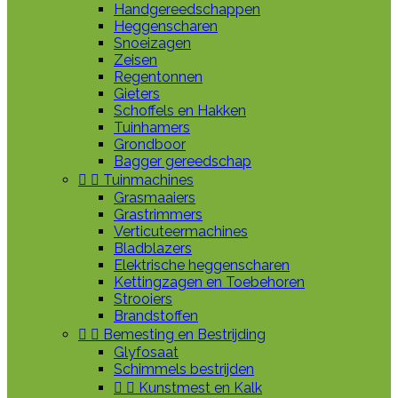
Handgereedschappen
Heggenscharen
Snoeizagen
Zeisen
Regentonnen
Gieters
Schoffels en Hakken
Tuinhamers
Grondboor
Bagger gereedschap


Tuinmachines
Grasmaaiers
Grastrimmers
Verticuteermachines
Bladblazers
Elektrische heggenscharen
Kettingzagen en Toebehoren
Strooiers
Brandstoffen


Bemesting en Bestrijding
Glyfosaat
Schimmels bestrijden


Kunstmest en Kalk