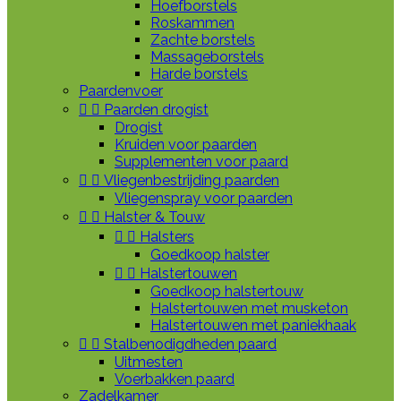
Hoefborstels
Roskammen
Zachte borstels
Massageborstels
Harde borstels
Paardenvoer


Paarden drogist
Drogist
Kruiden voor paarden
Supplementen voor paard


Vliegenbestrijding paarden
Vliegenspray voor paarden


Halster & Touw


Halsters
Goedkoop halster


Halstertouwen
Goedkoop halstertouw
Halstertouwen met musketon
Halstertouwen met paniekhaak


Stalbenodigdheden paard
Uitmesten
Voerbakken paard
Zadelkamer