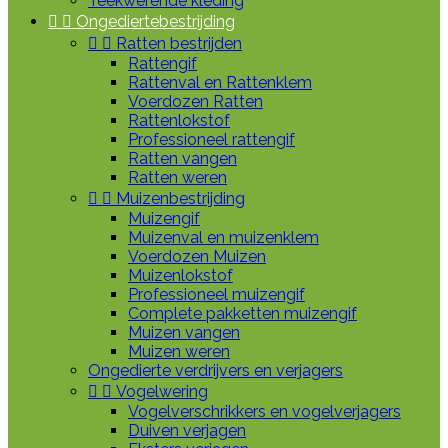
Teekwerende kleding


Ongediertebestrijding


Ratten bestrijden
Rattengif
Rattenval en Rattenklem
Voerdozen Ratten
Rattenlokstof
Professioneel rattengif
Ratten vangen
Ratten weren


Muizenbestrijding
Muizengif
Muizenval en muizenklem
Voerdozen Muizen
Muizenlokstof
Professioneel muizengif
Complete pakketten muizengif
Muizen vangen
Muizen weren
Ongedierte verdrijvers en verjagers


Vogelwering
Vogelverschrikkers en vogelverjagers
Duiven verjagen