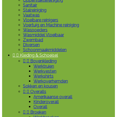
Oppervlaktereiniging
Sanitair
Stalreiniging
Vaatwas
Vloeibare reinigers
Voertuig en Machine reiniging
Waspoeders
Wasmiddel Vloeibaar
Zwembad
Diversen
Schoonmaakmiddelen


Kleding & Schoeisel


Bovenkleding
Werktruien
Werkvesten
Werkshirts
Werkoverhemden
Sokken en kousen


Overalls
Amerikaanse overall
Kinderoverall
Overall


Broeken