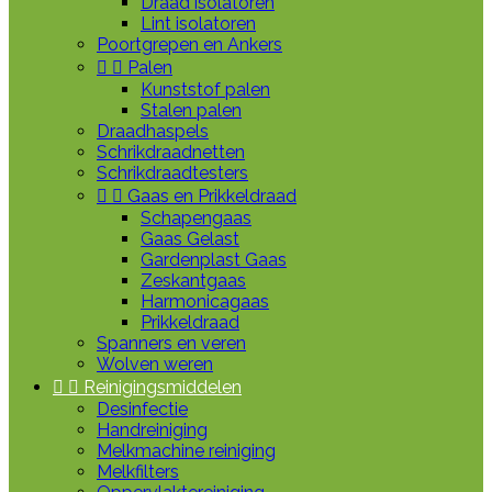
Draad isolatoren
Lint isolatoren
Poortgrepen en Ankers


Palen
Kunststof palen
Stalen palen
Draadhaspels
Schrikdraadnetten
Schrikdraadtesters


Gaas en Prikkeldraad
Schapengaas
Gaas Gelast
Gardenplast Gaas
Zeskantgaas
Harmonicagaas
Prikkeldraad
Spanners en veren
Wolven weren


Reinigingsmiddelen
Desinfectie
Handreiniging
Melkmachine reiniging
Melkfilters