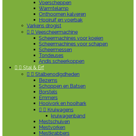
Voerscheppen
Warmtelamp
Onthoornen kalveren
Hooiruif en voerbak
Varkens drogist


Veescheermachine
Scheermachines voor koeien
Scheermachines voor schapen
Scheermessen
Tondeuses
Andis scheerkoppen


Stal & Erf


Stalbenodigdheden
Bezems
Schoppen en Batsen
Borstels
Emmers
Hooivork en hooihark


Kruiwagens
kruiwagenband
Mestschuiven
Mestvorken
Mestkrabbers