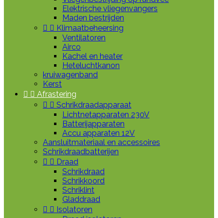
Elektrische vliegenvangers
Maden bestrijden


Klimaatbeheersing
Ventilatoren
Airco
Kachel en heater
Heteluchtkanon
kruiwagenband
Kerst


Afrastering


Schrikdraadapparaat
Lichtnetapparaten 230V
Batterijapparaten
Accu apparaten 12V
Aansluitmateriaal en accessoires
Schrikdraadbatterijen


Draad
Schrikdraad
Schrikkoord
Schriklint
Gladdraad


Isolatoren