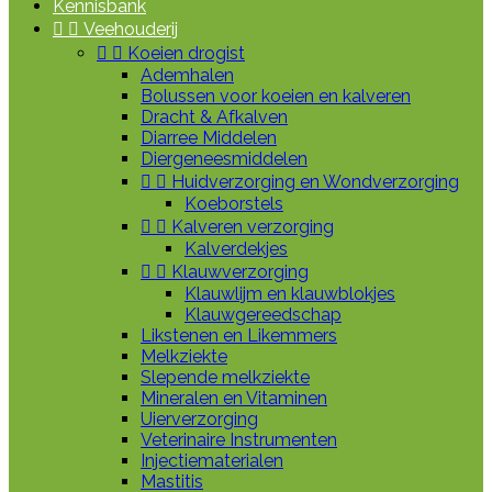
Kennisbank


Veehouderij


Koeien drogist
Ademhalen
Bolussen voor koeien en kalveren
Dracht & Afkalven
Diarree Middelen
Diergeneesmiddelen


Huidverzorging en Wondverzorging
Koeborstels


Kalveren verzorging
Kalverdekjes


Klauwverzorging
Klauwlijm en klauwblokjes
Klauwgereedschap
Likstenen en Likemmers
Melkziekte
Slepende melkziekte
Mineralen en Vitaminen
Uierverzorging
Veterinaire Instrumenten
Injectiematerialen
Mastitis