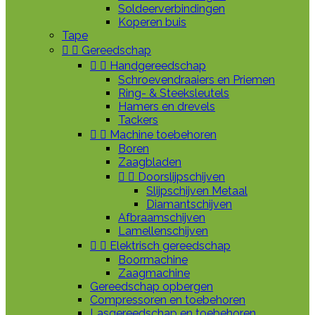
Soldeerverbindingen
Koperen buis
Tape


Gereedschap


Handgereedschap
Schroevendraaiers en Priemen
Ring- & Steeksleutels
Hamers en drevels
Tackers


Machine toebehoren
Boren
Zaagbladen


Doorslijpschijven
Slijpschijven Metaal
Diamantschijven
Afbraamschijven
Lamellenschijven


Elektrisch gereedschap
Boormachine
Zaagmachine
Gereedschap opbergen
Compressoren en toebehoren
Lasgereedschap en toebehoren