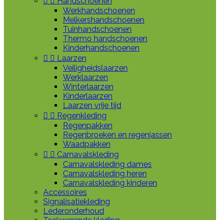


Handschoenen
Werkhandschoenen
Melkershandschoenen
Tuinhandschoenen
Thermo handschoenen
Kinderhandschoenen


Laarzen
Veiligheidslaarzen
Werklaarzen
Winterlaarzen
Kinderlaarzen
Laarzen vrije tijd


Regenkleding
Regenpakken
Regenbroeken en regenjassen
Waadpakken


Carnavalskleding
Carnavalskleding dames
Carnavalskleding heren
Carnavalskleding kinderen
Accessoires
Signalisatiekleding
Lederonderhoud