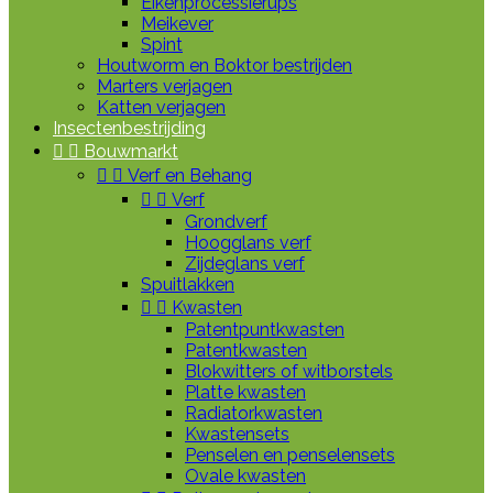
Eikenprocessierups
Meikever
Spint
Houtworm en Boktor bestrijden
Marters verjagen
Katten verjagen
Insectenbestrijding


Bouwmarkt


Verf en Behang


Verf
Grondverf
Hoogglans verf
Zijdeglans verf
Spuitlakken


Kwasten
Patentpuntkwasten
Patentkwasten
Blokwitters of witborstels
Platte kwasten
Radiatorkwasten
Kwastensets
Penselen en penselensets
Ovale kwasten