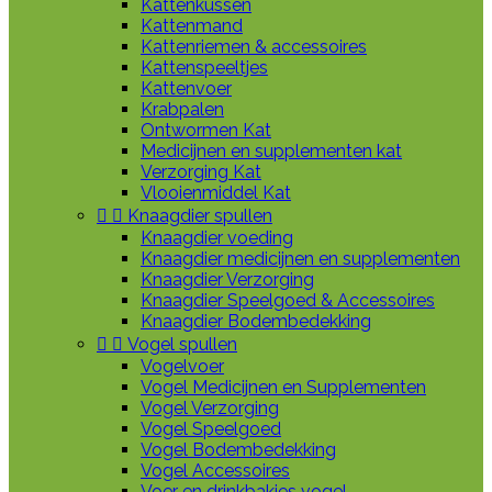
Kattenkussen
Kattenmand
Kattenriemen & accessoires
Kattenspeeltjes
Kattenvoer
Krabpalen
Ontwormen Kat
Medicijnen en supplementen kat
Verzorging Kat
Vlooienmiddel Kat


Knaagdier spullen
Knaagdier voeding
Knaagdier medicijnen en supplementen
Knaagdier Verzorging
Knaagdier Speelgoed & Accessoires
Knaagdier Bodembedekking


Vogel spullen
Vogelvoer
Vogel Medicijnen en Supplementen
Vogel Verzorging
Vogel Speelgoed
Vogel Bodembedekking
Vogel Accessoires
Voer en drinkbakjes vogel