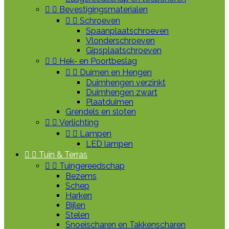


Bevestigingsmaterialen


Schroeven
Spaanplaatschroeven
Vlonderschroeven
Gipsplaatschroeven


Hek- en Poortbeslag


Duimen en Hengen
Duimhengen verzinkt
Duimhengen zwart
Plaatduimen
Grendels en sloten


Verlichting


Lampen
LED lampen


Tuin & Terras


Tuingereedschap
Bezems
Schep
Harken
Bijlen
Stelen
Snoeischaren en Takkenscharen