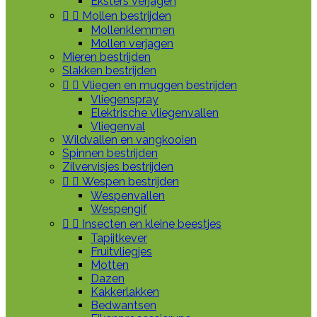
Eksters verjagen


Mollen bestrijden
Mollenklemmen
Mollen verjagen
Mieren bestrijden
Slakken bestrijden


Vliegen en muggen bestrijden
Vliegenspray
Elektrische vliegenvallen
Vliegenval
Wildvallen en vangkooien
Spinnen bestrijden
Zilvervisjes bestrijden


Wespen bestrijden
Wespenvallen
Wespengif


Insecten en kleine beestjes
Tapijtkever
Fruitvliegjes
Motten
Dazen
Kakkerlakken
Bedwantsen