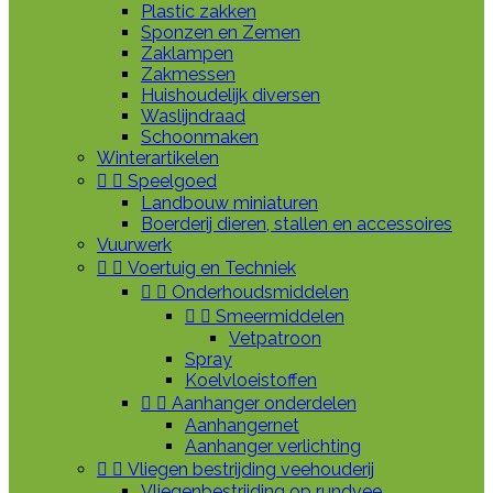
Plastic zakken
Sponzen en Zemen
Zaklampen
Zakmessen
Huishoudelijk diversen
Waslijndraad
Schoonmaken
Winterartikelen


Speelgoed
Landbouw miniaturen
Boerderij dieren, stallen en accessoires
Vuurwerk


Voertuig en Techniek


Onderhoudsmiddelen


Smeermiddelen
Vetpatroon
Spray
Koelvloeistoffen


Aanhanger onderdelen
Aanhangernet
Aanhanger verlichting


Vliegen bestrijding veehouderij
Vliegenbestrijding op rundvee