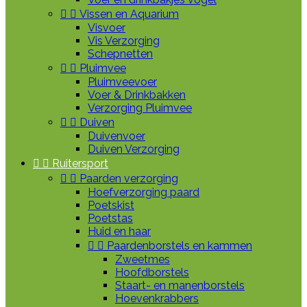


Vissen en Aquarium
Visvoer
Vis Verzorging
Schepnetten


Pluimvee
Pluimveevoer
Voer & Drinkbakken
Verzorging Pluimvee


Duiven
Duivenvoer
Duiven Verzorging


Ruitersport


Paarden verzorging
Hoefverzorging paard
Poetskist
Poetstas
Huid en haar


Paardenborstels en kammen
Zweetmes
Hoofdborstels
Staart- en manenborstels
Hoevenkrabbers