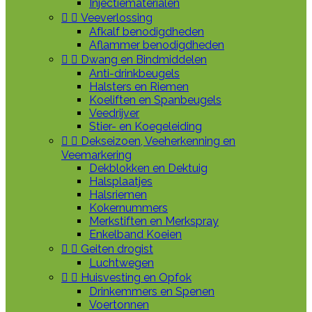
Injectiematerialen


Veeverlossing
Afkalf benodigdheden
Aflammer benodigdheden


Dwang en Bindmiddelen
Anti-drinkbeugels
Halsters en Riemen
Koeliften en Spanbeugels
Veedrijver
Stier- en Koegeleiding


Dekseizoen, Veeherkenning en
Veemarkering
Dekblokken en Dektuig
Halsplaatjes
Halsriemen
Kokernummers
Merkstiften en Merkspray
Enkelband Koeien


Geiten drogist
Luchtwegen


Huisvesting en Opfok
Drinkemmers en Spenen
Voertonnen