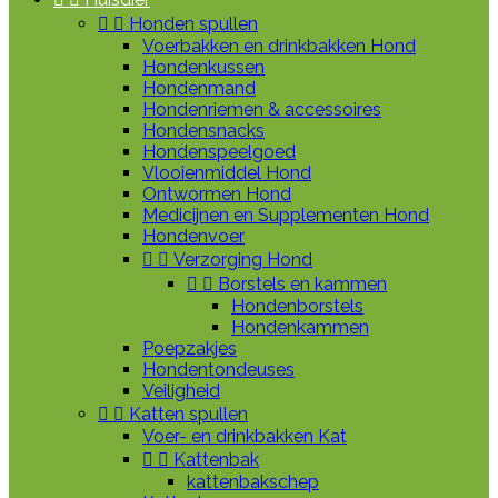


Honden spullen
Voerbakken en drinkbakken Hond
Hondenkussen
Hondenmand
Hondenriemen & accessoires
Hondensnacks
Hondenspeelgoed
Vlooienmiddel Hond
Ontwormen Hond
Medicijnen en Supplementen Hond
Hondenvoer


Verzorging Hond


Borstels en kammen
Hondenborstels
Hondenkammen
Poepzakjes
Hondentondeuses
Veiligheid


Katten spullen
Voer- en drinkbakken Kat


Kattenbak
kattenbakschep