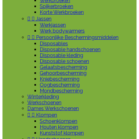
Werkbroeken
Spijkerbroeken
Korte Werkbroeken


Jassen
Werkjassen
Werk bodywarmers


Persoonlijke Beschermingsmiddelen
Disposables
Disposable handschoenen
Disposable kleding
Disposable schoenen
Gelaatsbescherming
Gehoorbescherming
Kniebescherming
Oogbescherming
Mondbescherming
Winterkleding
Werkschoenen
Dames Werkschoenen


Klompen
Schoenklompen
Houten klompen
Kunststof klompen