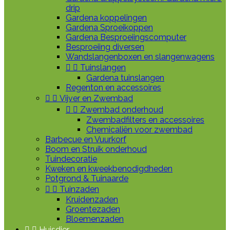
drip
Gardena koppelingen
Gardena Sproeikoppen
Gardena Besproeiingscomputer
Besproeiing diversen
Wandslangenboxen en slangenwagens


Tuinslangen
Gardena tuinslangen
Regenton en accessoires


Vijver en Zwembad


Zwembad onderhoud
Zwembadfilters en accessoires
Chemicaliën voor zwembad
Barbecue en Vuurkorf
Boom en Struik onderhoud
Tuindecoratie
Kweken en kweekbenodigdheden
Potgrond & Tuinaarde


Tuinzaden
Kruidenzaden
Groentezaden
Bloemenzaden


Huisdier