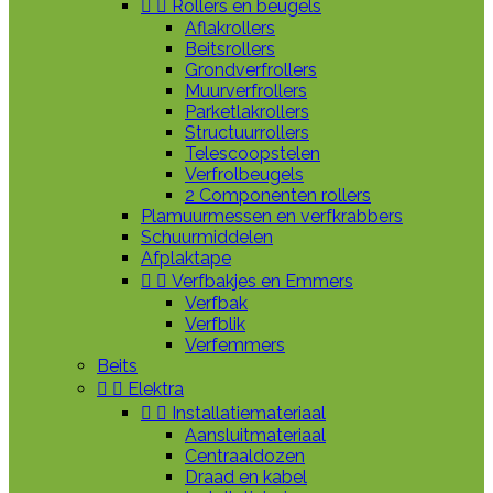


Rollers en beugels
Aflakrollers
Beitsrollers
Grondverfrollers
Muurverfrollers
Parketlakrollers
Structuurrollers
Telescoopstelen
Verfrolbeugels
2 Componenten rollers
Plamuurmessen en verfkrabbers
Schuurmiddelen
Afplaktape


Verfbakjes en Emmers
Verfbak
Verfblik
Verfemmers
Beits


Elektra


Installatiemateriaal
Aansluitmateriaal
Centraaldozen
Draad en kabel