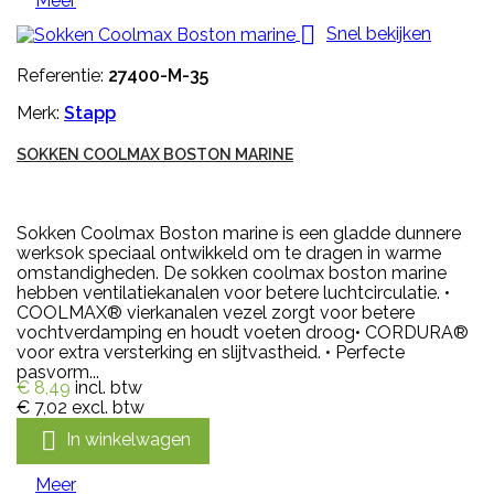
Meer

Snel bekijken
Referentie:
27400-M-35
Merk:
Stapp
SOKKEN COOLMAX BOSTON MARINE
Sokken Coolmax Boston marine is een gladde dunnere
werksok speciaal ontwikkeld om te dragen in warme
omstandigheden. De sokken coolmax boston marine
hebben ventilatiekanalen voor betere luchtcirculatie. •
COOLMAX® vierkanalen vezel zorgt voor betere
vochtverdamping en houdt voeten droog• CORDURA®
voor extra versterking en slijtvastheid. • Perfecte
pasvorm...
€ 8,49
incl. btw
€ 7,02
excl. btw

In winkelwagen
Meer