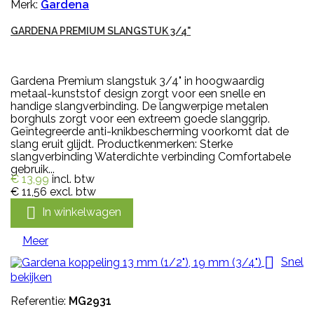
Merk:
Gardena
GARDENA PREMIUM SLANGSTUK 3/4"
Gardena Premium slangstuk 3/4" in hoogwaardig
metaal-kunststof design zorgt voor een snelle en
handige slangverbinding. De langwerpige metalen
borghuls zorgt voor een extreem goede slanggrip.
Geïntegreerde anti-knikbescherming voorkomt dat de
slang eruit glijdt. Productkenmerken: Sterke
slangverbinding Waterdichte verbinding Comfortabele
gebruik...
€ 13,99
incl. btw
€ 11,56
excl. btw

In winkelwagen
Meer

Snel
bekijken
Referentie:
MG2931