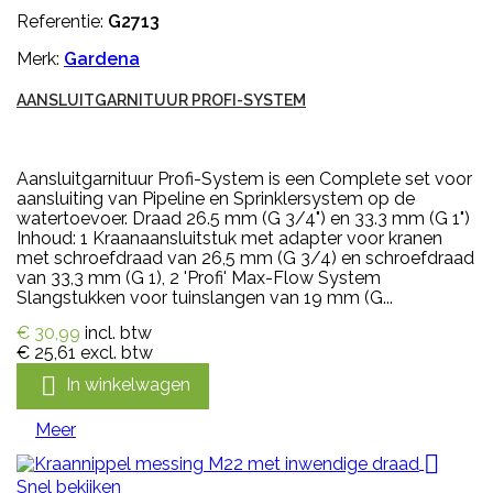
Referentie:
G2713
Merk:
Gardena
AANSLUITGARNITUUR PROFI-SYSTEM
Aansluitgarnituur Profi-System is een Complete set voor
aansluiting van Pipeline en Sprinklersystem op de
watertoevoer. Draad 26.5 mm (G 3/4") en 33.3 mm (G 1")
Inhoud: 1 Kraanaansluitstuk met adapter voor kranen
met schroefdraad van 26,5 mm (G 3/4) en schroefdraad
van 33,3 mm (G 1), 2 'Profi' Max-Flow System
Slangstukken voor tuinslangen van 19 mm (G...
€ 30,99
incl. btw
€ 25,61
excl. btw

In winkelwagen
Meer

Snel bekijken