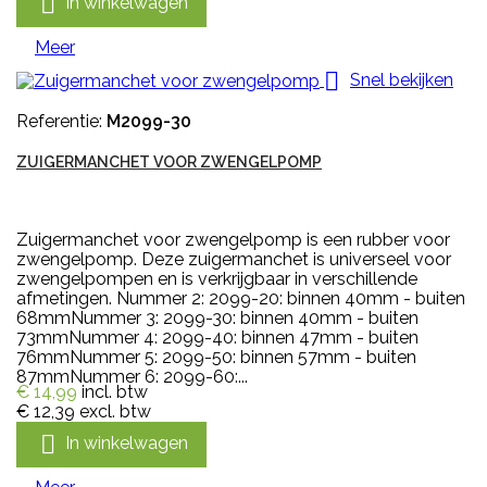

In winkelwagen
Meer

Snel bekijken
Referentie:
M2099-30
ZUIGERMANCHET VOOR ZWENGELPOMP
Zuigermanchet voor zwengelpomp is een rubber voor
zwengelpomp. Deze zuigermanchet is universeel voor
zwengelpompen en is verkrijgbaar in verschillende
afmetingen. Nummer 2: 2099-20: binnen 40mm - buiten
68mmNummer 3: 2099-30: binnen 40mm - buiten
73mmNummer 4: 2099-40: binnen 47mm - buiten
76mmNummer 5: 2099-50: binnen 57mm - buiten
87mmNummer 6: 2099-60:...
€ 14,99
incl. btw
€ 12,39
excl. btw

In winkelwagen