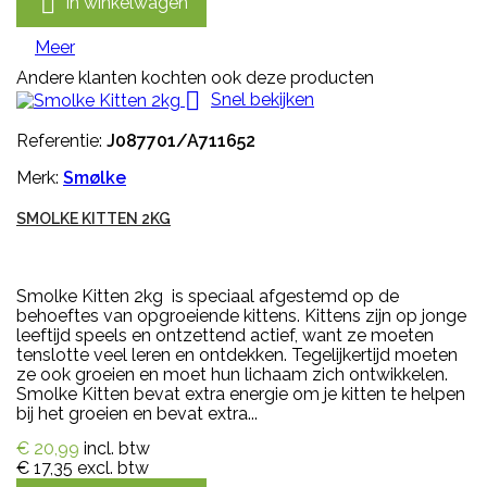

In winkelwagen
Meer
Andere klanten kochten ook deze producten

Snel bekijken
Referentie:
J087701/A711652
Merk:
Smølke
SMOLKE KITTEN 2KG
Smolke Kitten 2kg is speciaal afgestemd op de
behoeftes van opgroeiende kittens. Kittens zijn op jonge
leeftijd speels en ontzettend actief, want ze moeten
tenslotte veel leren en ontdekken. Tegelijkertijd moeten
ze ook groeien en moet hun lichaam zich ontwikkelen.
Smolke Kitten bevat extra energie om je kitten te helpen
bij het groeien en bevat extra...
€ 20,99
incl. btw
€ 17,35
excl. btw