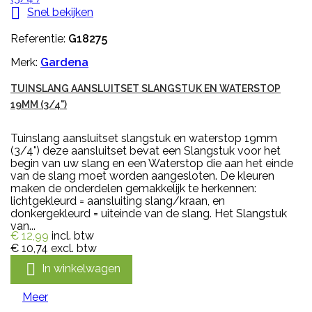

Snel bekijken
Referentie:
G18275
Merk:
Gardena
TUINSLANG AANSLUITSET SLANGSTUK EN WATERSTOP
19MM (3/4")
Tuinslang aansluitset slangstuk en waterstop 19mm
(3/4") deze aansluitset bevat een Slangstuk voor het
begin van uw slang en een Waterstop die aan het einde
van de slang moet worden aangesloten. De kleuren
maken de onderdelen gemakkelijk te herkennen:
lichtgekleurd = aansluiting slang/kraan, en
donkergekleurd = uiteinde van de slang. Het Slangstuk
van...
€ 12,99
incl. btw
€ 10,74
excl. btw

In winkelwagen
Meer