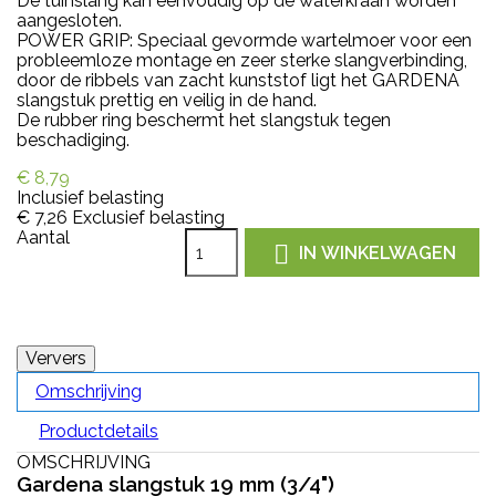
De tuinslang kan eenvoudig op de waterkraan worden
aangesloten.
POWER GRIP: Speciaal gevormde wartelmoer voor een
probleemloze montage en zeer sterke slangverbinding,
door de ribbels van zacht kunststof ligt het GARDENA
slangstuk prettig en veilig in de hand.
De rubber ring beschermt het slangstuk tegen
beschadiging.
€ 8,79
Inclusief belasting
€ 7,26
Exclusief belasting
Aantal

IN WINKELWAGEN
Omschrijving
Productdetails
OMSCHRIJVING
Gardena slangstuk 19 mm (3/4")