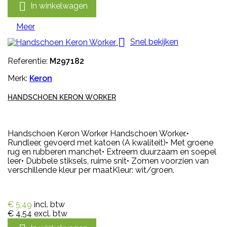

In winkelwagen
Meer

Snel bekijken
Referentie:
M297182
Merk:
Keron
HANDSCHOEN KERON WORKER
Handschoen Keron Worker Handschoen Worker.•
Rundleer, gevoerd met katoen (A kwaliteit)• Met groene
rug en rubberen manchet• Extreem duurzaam en soepel
leer• Dubbele stiksels, ruime snit• Zomen voorzien van
verschillende kleur per maatKleur: wit/groen.
€ 5,49
incl. btw
€ 4,54
excl. btw