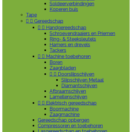
Soldeerverbindingen
Koperen buis
Tape


Gereedschap


Handgereedschap
Schroevendraaiers en Priemen
Ring- & Steeksleutels
Hamers en drevels
Tackers


Machine toebehoren
Boren
Zaagbladen


Doorslijpschijven
Slijpschijven Metaal
Diamantschijven
Afbraamschijven
Lamellenschijven


Elektrisch gereedschap
Boormachine
Zaagmachine
Gereedschap opbergen
Compressoren en toebehoren
Lasgereedschap en toebehoren