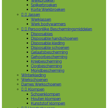
Werkbroeken
Spijkerbroeken
Korte Werkbroeken


Jassen
Werkjassen
Werk bodywarmers


Persoonlijke Beschermingsmiddelen
Disposables
Disposable handschoenen
Disposable kleding
Disposable schoenen
Gelaatsbescherming
Gehoorbescherming
Kniebescherming
Oogbescherming
Mondbescherming
Winterkleding
Werkschoenen
Dames Werkschoenen


Klompen
Schoenklompen
Houten klompen
Kunststof klompen