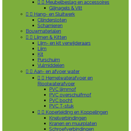


Meubelbeslag en accessoires
Glijnagels & Vilt


Hang- en Sluitwerk
Cilindersloten
Scharnieren
Bouwmaterialen


Lijmen & Kitten
Lijm- en kit verwijderaars
Lijm
Kit
Purschuim
Vulmiddelen


Aan- en afvoer water


Hemelwaterafvoer en
Rioolwaterafvoer
PVC lijmmof
PVC overschuifmof
PVC bocht
PVC T-stuk


Koperleiding en Koppelingen
Knelverbindingen
Kranen en muurplaten
Schroefverbindingen