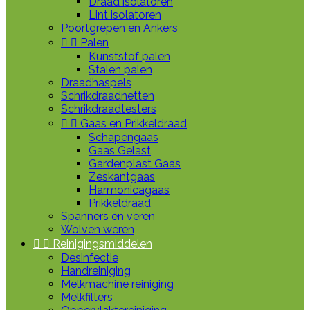
Draad isolatoren
Lint isolatoren
Poortgrepen en Ankers


Palen
Kunststof palen
Stalen palen
Draadhaspels
Schrikdraadnetten
Schrikdraadtesters


Gaas en Prikkeldraad
Schapengaas
Gaas Gelast
Gardenplast Gaas
Zeskantgaas
Harmonicagaas
Prikkeldraad
Spanners en veren
Wolven weren


Reinigingsmiddelen
Desinfectie
Handreiniging
Melkmachine reiniging
Melkfilters