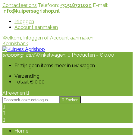
Contacteer ons
Telefoon:
+31518721029
E-mail:
info@kuipersagrishop.nl
Inloggen
Account aanmaken
Welkom,
Inloggen
of
Account aanmaken
Kennisbank
shopping_cart
Winkelwagen:
0
Producten - € 0,00
Er zijn geen items meer in uw wagen
Verzending
Totaal
€ 0,00
Afrekenen


Zoeken



Home