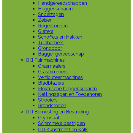
Handgereedschappen
Heggenscharen
Snoeizagen
Zeisen
Regentonnen
Gieters
Schoffels en Hakken
Tuinhamers
Grondboor
Bagger gereedschap


Tuinmachines
Grasmaaiers
Grastrimmers
Verticuteermachines
Bladblazers
Elektrische heggenscharen
Kettingzagen en Toebehoren
Strooiers
Brandstoffen


Bemesting en Bestrijding
Glyfosaat
Schimmels bestrijden


Kunstmest en Kalk