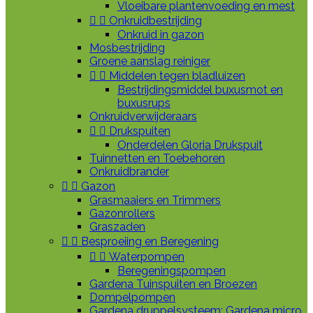
Vloeibare plantenvoeding en mest


Onkruidbestrijding
Onkruid in gazon
Mosbestrijding
Groene aanslag reiniger


Middelen tegen bladluizen
Bestrijdingsmiddel buxusmot en
buxusrups
Onkruidverwijderaars


Drukspuiten
Onderdelen Gloria Drukspuit
Tuinnetten en Toebehoren
Onkruidbrander


Gazon
Grasmaaiers en Trimmers
Gazonrollers
Graszaden


Besproeiing en Beregening


Waterpompen
Beregeningspompen
Gardena Tuinspuiten en Broezen
Dompelpompen
Gardena druppelsysteem: Gardena micro