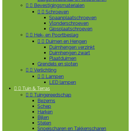


Bevestigingsmaterialen


Schroeven
Spaanplaatschroeven
Vlonderschroeven
Gipsplaatschroeven


Hek- en Poortbeslag


Duimen en Hengen
Duimhengen verzinkt
Duimhengen zwart
Plaatduimen
Grendels en sloten


Verlichting


Lampen
LED lampen


Tuin & Terras


Tuingereedschap
Bezems
Schep
Harken
Bijlen
Stelen
Snoeischaren en Takkenscharen