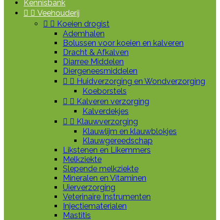
Kennisbank


Veehouderij


Koeien drogist
Ademhalen
Bolussen voor koeien en kalveren
Dracht & Afkalven
Diarree Middelen
Diergeneesmiddelen


Huidverzorging en Wondverzorging
Koeborstels


Kalveren verzorging
Kalverdekjes


Klauwverzorging
Klauwlijm en klauwblokjes
Klauwgereedschap
Likstenen en Likemmers
Melkziekte
Slepende melkziekte
Mineralen en Vitaminen
Uierverzorging
Veterinaire Instrumenten
Injectiematerialen
Mastitis