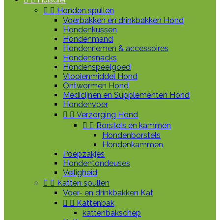


Honden spullen
Voerbakken en drinkbakken Hond
Hondenkussen
Hondenmand
Hondenriemen & accessoires
Hondensnacks
Hondenspeelgoed
Vlooienmiddel Hond
Ontwormen Hond
Medicijnen en Supplementen Hond
Hondenvoer


Verzorging Hond


Borstels en kammen
Hondenborstels
Hondenkammen
Poepzakjes
Hondentondeuses
Veiligheid


Katten spullen
Voer- en drinkbakken Kat


Kattenbak
kattenbakschep