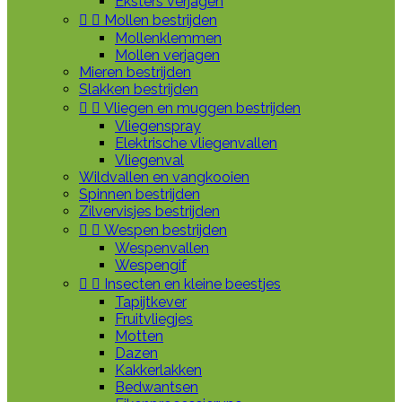
Eksters verjagen


Mollen bestrijden
Mollenklemmen
Mollen verjagen
Mieren bestrijden
Slakken bestrijden


Vliegen en muggen bestrijden
Vliegenspray
Elektrische vliegenvallen
Vliegenval
Wildvallen en vangkooien
Spinnen bestrijden
Zilvervisjes bestrijden


Wespen bestrijden
Wespenvallen
Wespengif


Insecten en kleine beestjes
Tapijtkever
Fruitvliegjes
Motten
Dazen
Kakkerlakken
Bedwantsen