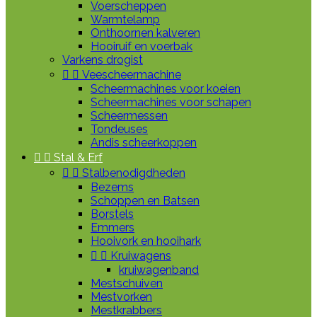
Voerscheppen
Warmtelamp
Onthoornen kalveren
Hooiruif en voerbak
Varkens drogist


Veescheermachine
Scheermachines voor koeien
Scheermachines voor schapen
Scheermessen
Tondeuses
Andis scheerkoppen


Stal & Erf


Stalbenodigdheden
Bezems
Schoppen en Batsen
Borstels
Emmers
Hooivork en hooihark


Kruiwagens
kruiwagenband
Mestschuiven
Mestvorken
Mestkrabbers