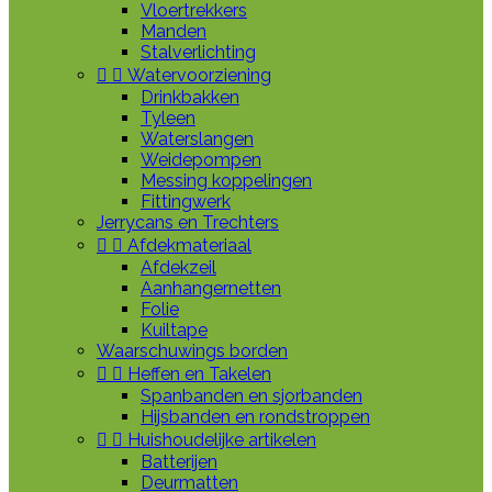
Vloertrekkers
Manden
Stalverlichting


Watervoorziening
Drinkbakken
Tyleen
Waterslangen
Weidepompen
Messing koppelingen
Fittingwerk
Jerrycans en Trechters


Afdekmateriaal
Afdekzeil
Aanhangernetten
Folie
Kuiltape
Waarschuwings borden


Heffen en Takelen
Spanbanden en sjorbanden
Hijsbanden en rondstroppen


Huishoudelijke artikelen
Batterijen
Deurmatten