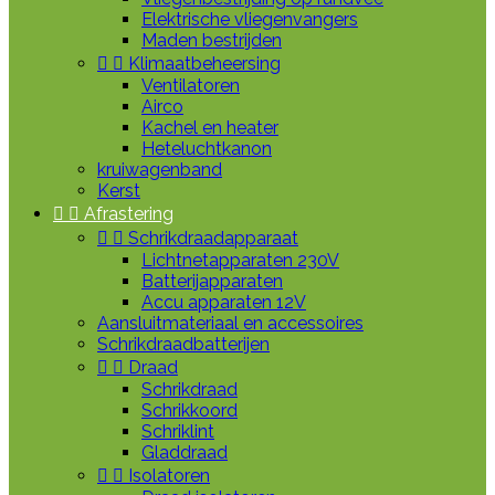
Elektrische vliegenvangers
Maden bestrijden


Klimaatbeheersing
Ventilatoren
Airco
Kachel en heater
Heteluchtkanon
kruiwagenband
Kerst


Afrastering


Schrikdraadapparaat
Lichtnetapparaten 230V
Batterijapparaten
Accu apparaten 12V
Aansluitmateriaal en accessoires
Schrikdraadbatterijen


Draad
Schrikdraad
Schrikkoord
Schriklint
Gladdraad


Isolatoren