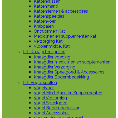
Kattenkussen
Kattenmand
Kattenriemen & accessoires
Kattenspeeltjes
Kattenvoer
Krabpalen
Ontwormen Kat
Medicijnen en supplementen kat
Verzorging Kat
Vlooienmiddel Kat


Knaagdier spullen
Knaagdier voeding
Knaagdier medicijnen en supplementen
Knaagdier Verzorging
Knaagdier Speelgoed & Accessoires
Knaagdier Bodembedekking


Vogel spullen
Vogelvoer
Vogel Medicijnen en Supplementen
Vogel Verzorging
Vogel Speelgoed
Vogel Bodembedekking
Vogel Accessoires
Voer en drinkbakjes vogel