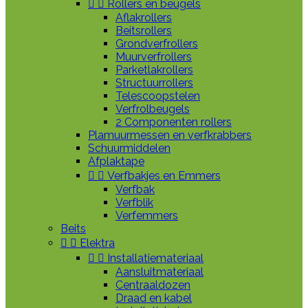


Rollers en beugels
Aflakrollers
Beitsrollers
Grondverfrollers
Muurverfrollers
Parketlakrollers
Structuurrollers
Telescoopstelen
Verfrolbeugels
2 Componenten rollers
Plamuurmessen en verfkrabbers
Schuurmiddelen
Afplaktape


Verfbakjes en Emmers
Verfbak
Verfblik
Verfemmers
Beits


Elektra


Installatiemateriaal
Aansluitmateriaal
Centraaldozen
Draad en kabel