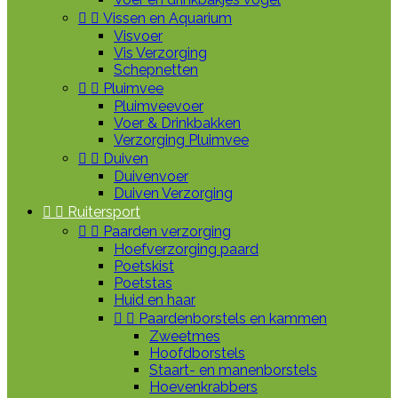


Vissen en Aquarium
Visvoer
Vis Verzorging
Schepnetten


Pluimvee
Pluimveevoer
Voer & Drinkbakken
Verzorging Pluimvee


Duiven
Duivenvoer
Duiven Verzorging


Ruitersport


Paarden verzorging
Hoefverzorging paard
Poetskist
Poetstas
Huid en haar


Paardenborstels en kammen
Zweetmes
Hoofdborstels
Staart- en manenborstels
Hoevenkrabbers