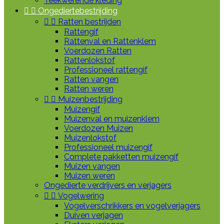
Teekwerende kleding


Ongediertebestrijding


Ratten bestrijden
Rattengif
Rattenval en Rattenklem
Voerdozen Ratten
Rattenlokstof
Professioneel rattengif
Ratten vangen
Ratten weren


Muizenbestrijding
Muizengif
Muizenval en muizenklem
Voerdozen Muizen
Muizenlokstof
Professioneel muizengif
Complete pakketten muizengif
Muizen vangen
Muizen weren
Ongedierte verdrijvers en verjagers


Vogelwering
Vogelverschrikkers en vogelverjagers
Duiven verjagen