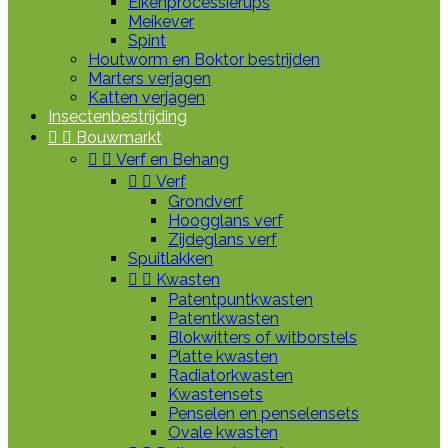
Eikenprocessierups
Meikever
Spint
Houtworm en Boktor bestrijden
Marters verjagen
Katten verjagen
Insectenbestrijding


Bouwmarkt


Verf en Behang


Verf
Grondverf
Hoogglans verf
Zijdeglans verf
Spuitlakken


Kwasten
Patentpuntkwasten
Patentkwasten
Blokwitters of witborstels
Platte kwasten
Radiatorkwasten
Kwastensets
Penselen en penselensets
Ovale kwasten