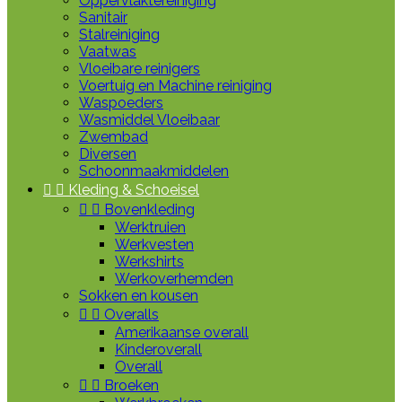
Oppervlaktereiniging
Sanitair
Stalreiniging
Vaatwas
Vloeibare reinigers
Voertuig en Machine reiniging
Waspoeders
Wasmiddel Vloeibaar
Zwembad
Diversen
Schoonmaakmiddelen


Kleding & Schoeisel


Bovenkleding
Werktruien
Werkvesten
Werkshirts
Werkoverhemden
Sokken en kousen


Overalls
Amerikaanse overall
Kinderoverall
Overall


Broeken