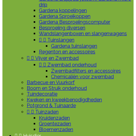
drip
Gardena koppelingen
Gardena Sproeikoppen
Gardena Besproeiingscomputer
Besproeiing diversen
Wandslangenboxen en slangenwagens


Tuinslangen
Gardena tuinslangen
Regenton en accessoires


Vijver en Zwembad


Zwembad onderhoud
Zwembadfilters en accessoires
Chemicaliën voor zwembad
Barbecue en Vuurkorf
Boom en Struik onderhoud
Tuindecoratie
Kweken en kweekbenodigdheden
Potgrond & Tuinaarde


Tuinzaden
Kruidenzaden
Groentezaden
Bloemenzaden


Huisdier