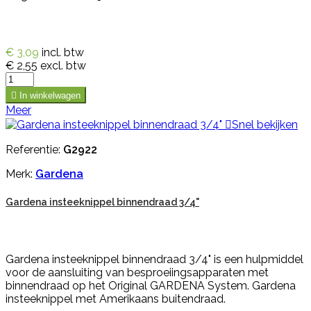
€ 3,09
incl. btw
€ 2,55
excl. btw

In winkelwagen
Meer

Snel bekijken
Referentie:
G2922
Merk:
Gardena
Gardena insteeknippel binnendraad 3/4"
Gardena insteeknippel binnendraad 3/4" is een hulpmiddel
voor de aansluiting van besproeiingsapparaten met
binnendraad op het Original GARDENA System. Gardena
insteeknippel met Amerikaans buitendraad.