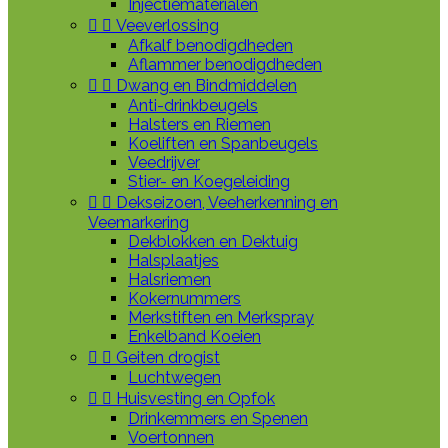
Injectiematerialen


Veeverlossing
Afkalf benodigdheden
Aflammer benodigdheden


Dwang en Bindmiddelen
Anti-drinkbeugels
Halsters en Riemen
Koeliften en Spanbeugels
Veedrijver
Stier- en Koegeleiding


Dekseizoen, Veeherkenning en
Veemarkering
Dekblokken en Dektuig
Halsplaatjes
Halsriemen
Kokernummers
Merkstiften en Merkspray
Enkelband Koeien


Geiten drogist
Luchtwegen


Huisvesting en Opfok
Drinkemmers en Spenen
Voertonnen