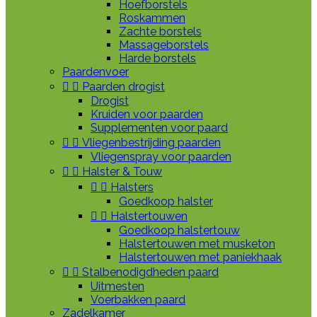
Hoefborstels
Roskammen
Zachte borstels
Massageborstels
Harde borstels
Paardenvoer


Paarden drogist
Drogist
Kruiden voor paarden
Supplementen voor paard


Vliegenbestrijding paarden
Vliegenspray voor paarden


Halster & Touw


Halsters
Goedkoop halster


Halstertouwen
Goedkoop halstertouw
Halstertouwen met musketon
Halstertouwen met paniekhaak


Stalbenodigdheden paard
Uitmesten
Voerbakken paard
Zadelkamer