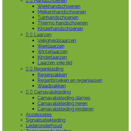


Handschoenen
Werkhandschoenen
Melkershandschoenen
Tuinhandschoenen
Thermo handschoenen
Kinderhandschoenen


Laarzen
Veiligheidslaarzen
Werklaarzen
Winterlaarzen
Kinderlaarzen
Laarzen vrije tijd


Regenkleding
Regenpakken
Regenbroeken en regenjassen
Waadpakken


Carnavalskleding
Carnavalskleding dames
Carnavalskleding heren
Carnavalskleding kinderen
Accessoires
Signalisatiekleding
Lederonderhoud