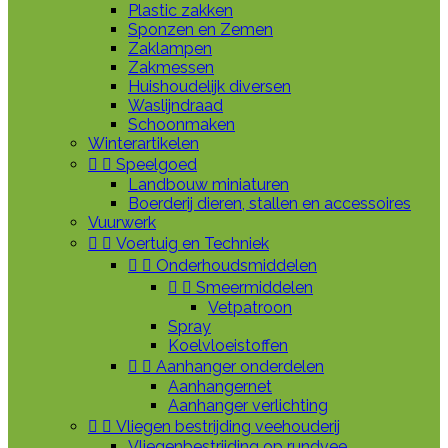
Plastic zakken
Sponzen en Zemen
Zaklampen
Zakmessen
Huishoudelijk diversen
Waslijndraad
Schoonmaken
Winterartikelen


Speelgoed
Landbouw miniaturen
Boerderij dieren, stallen en accessoires
Vuurwerk


Voertuig en Techniek


Onderhoudsmiddelen


Smeermiddelen
Vetpatroon
Spray
Koelvloeistoffen


Aanhanger onderdelen
Aanhangernet
Aanhanger verlichting


Vliegen bestrijding veehouderij
Vliegenbestrijding op rundvee