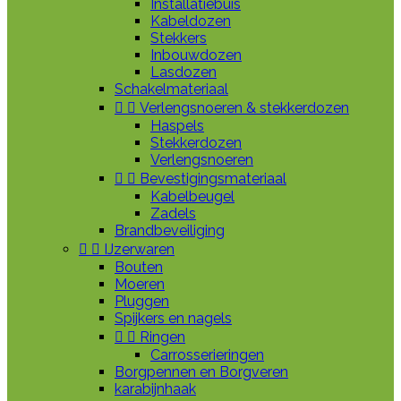
Installatiebuis
Kabeldozen
Stekkers
Inbouwdozen
Lasdozen
Schakelmateriaal


Verlengsnoeren & stekkerdozen
Haspels
Stekkerdozen
Verlengsnoeren


Bevestigingsmateriaal
Kabelbeugel
Zadels
Brandbeveiliging


IJzerwaren
Bouten
Moeren
Pluggen
Spijkers en nagels


Ringen
Carrosserieringen
Borgpennen en Borgveren
karabijnhaak