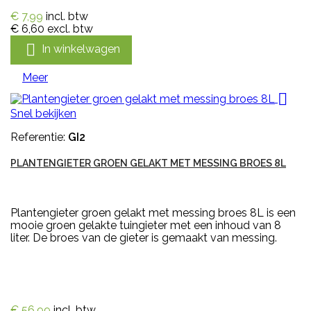
€ 7,99
incl. btw
€ 6,60
excl. btw

In winkelwagen
Meer

Snel bekijken
Referentie:
GI2
PLANTENGIETER GROEN GELAKT MET MESSING BROES 8L
Plantengieter groen gelakt met messing broes 8L is een
mooie groen gelakte tuingieter met een inhoud van 8
liter. De broes van de gieter is gemaakt van messing.
€ 56,99
incl. btw