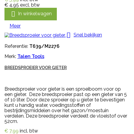
€ 4,95
excl. btw

In winkelwagen
Meer

Snel bekijken
Referentie:
T639/M2276
Merk:
Talen Tools
BREEDSPROEIER VOOR GIETER
Breedsproeier voor gieter is een sproeiboom voor op
een gieter. Deze breedsproeier past op een gieter van 5
of 10 liter. Door deze sproeier op u gieter te bevestigen
kunt u handig water, voedingsstoffen of
bestrijdingsmiddelen over het gazon/moestuin
verdelen. Deze breedsproeier verdeelt de vloeistof over
52cm.
€ 7,99
incl. btw