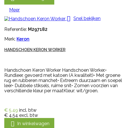
Meer

Snel bekijken
Referentie:
M297182
Merk:
Keron
HANDSCHOEN KERON WORKER
Handschoen Keron Worker Handschoen Worker.•
Rundleer, gevoerd met katoen (A kwaliteit)• Met groene
rug en rubberen manchet• Extreem duurzaam en soepel
leer• Dubbele stiksels, ruime snit• Zomen voorzien van
verschillende kleur per maatKleur: wit/groen.
€ 5,49
incl. btw
€ 4,54
excl. btw

In winkelwagen