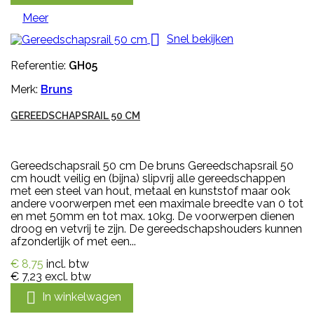
Meer

Snel bekijken
Referentie:
GH05
Merk:
Bruns
GEREEDSCHAPSRAIL 50 CM
Gereedschapsrail 50 cm De bruns Gereedschapsrail 50
cm houdt veilig en (bijna) slipvrij alle gereedschappen
met een steel van hout, metaal en kunststof maar ook
andere voorwerpen met een maximale breedte van 0 tot
en met 50mm en tot max. 10kg. De voorwerpen dienen
droog en vetvrij te zijn. De gereedschapshouders kunnen
afzonderlijk of met een...
€ 8,75
incl. btw
€ 7,23
excl. btw

In winkelwagen