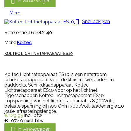

In winkelwagen
Meer

Snel bekijken
Referentie:
161-82140
Merk:
Koltec
KOLTEC LICHTNETAPPARAAT ES10
Koltec Lichtnetapparaat ES10 is een netstroom
schrikdraadapparaat voor de kleinere weilanden en
paddocks. Schrikdraadapparaat Koltec
Lichtnetapparaat ES10 voor op het lichtnet.
Eigenschappen Koltec Lichtnetapparaat ES10:
Topspanning van het lichtnetapparaat is 8.300Volt,
belaste spanning bij 500 Ohm 3000Volt, laadenergie 1,0
joule, afrasteringslengte...
€ 129,95
incl. btw
€ 107,40
excl. btw

In winkelwagen