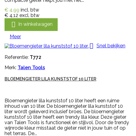
compacte gieter helpt jou met het...
€ 4,99
incl. btw
€ 4,12
excl. btw

In winkelwagen
Meer

Snel bekijken
Referentie:
T772
Merk:
Talen Tools
BLOEMENGIETER LILA KUNSTSTOF 10 LITER
Bloemengieter lila kunststof 10 liter heeft een ruime
inhoud van 10 liter. De bloemengieter lila kunststof 10
liter wordt geleverd inclusief broes. De bloemengieter
kunststof 10 liter heeft een trendy lila kleur. Deze gieter
van Talen Tools is functioneel én stijlvol. Door de trendy
wijnrode kleur misstaat de gieter niet in jouw tuin of op
het terras. De...